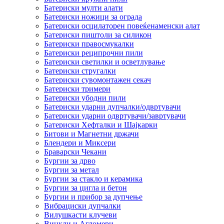
Батериски мулти алати
Батериски ножици за ограда
Батериски осцилаторен повеќенаменски алат
Батериски пиштоли за силикон
Батериски правосмукалки
Батериски реципрочни пили
Батериски светилки и осветлување
Батериски стругалки
Батериски сувомонтажен секач
Батериски тримери
Батериски убодни пили
Батериски ударни дупчалки/одвртувачи
Батериски ударни одвртувачи/завртувачи
Батериски Хефталки и Шајкарки
Битови и Магнетни држачи
Блендери и Миксери
Браварски Чекани
Бургии за дрво
Бургии за метал
Бургии за стакло и керамика
Бургии за цигла и бетон
Бургии и прибор за дупчење
Вибрациски дупчалки
Вилушкасти клучеви
Винкли и Агломери