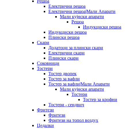
Решоа
Електрични решоа
Електрични решоа|Мали Апарати
Мали кујнски апарати
Решоа
Индукциски решоа
Индукциски решоа
Плински решоа
Скари
Додатоци за плински скари
Електрични скари
Плински скари
Соковници
Тостери
Тостер двопек
Тостер за вафли
Тостер за вафли|Мали Апарати
Мали кујнски апарати
Тостери
Тостер за крофни
Тостери - сендвич
Фритези
Фритези
Фритези на топол воздух
Цедалки