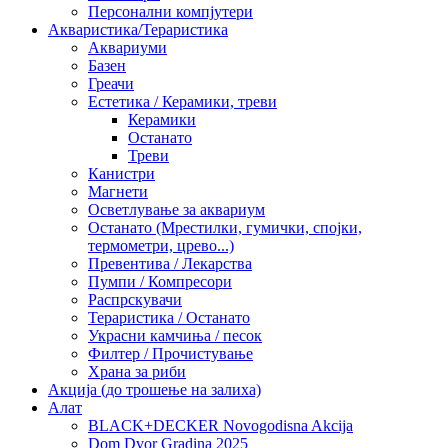
Персонални компјутери
Акваристика/Тераристика
Аквариуми
Базен
Греачи
Естетика / Керамики, треви
Керамики
Останато
Треви
Канистри
Магнети
Осветлување за аквариум
Останато (Мрестилки, гумички, спојки,
термометри, црево...)
Превентива / Лекарства
Пумпи / Компресори
Распрскувачи
Тераристика / Останато
Украсни камчиња / песок
Филтер / Прочистување
Храна за риби
Акција (до трошење на залиха)
Алат
BLACK+DECKER Novogodisna Akcija
Dom Dvor Gradina 2025