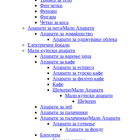
Фен четки
Фенови
Фигара
Четки за коса
Апарати за нега|Мали Апарати
Апарати за домаќинство
Апарати за одржување облека
Електрични бокали
Мали кујнски апарати
Апарати за варење јајца
Апарати за кафе
Апарати за еспресо
Апарати за турско кафе
Апарати за филтер кафе
Кафе
Шејкери|Мали Апарати
Мали кујнски апарати
Шејкери
Апарати за леб
Апарати за палачинки
Апарати за палачинки|Мали Апарати
Апарати за готвење
Апарати за фонду
Блендери