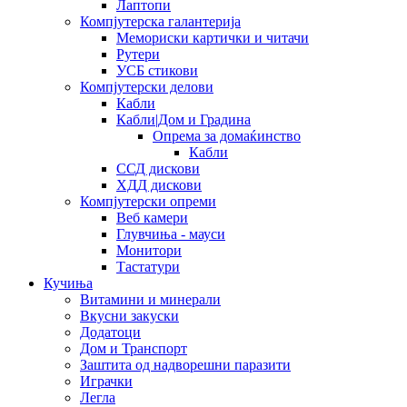
Лаптопи
Компјутерска галантерија
Мемориски картички и читачи
Рутери
УСБ стикови
Компјутерски делови
Кабли
Кабли|Дом и Градина
Опрема за домаќинство
Кабли
ССД дискови
ХДД дискови
Компјутерски опреми
Веб камери
Глувчиња - мауси
Монитори
Тастатури
Кучиња
Витамини и минерали
Вкусни закуски
Додатоци
Дом и Транспорт
Заштита од надворешни паразити
Играчки
Легла