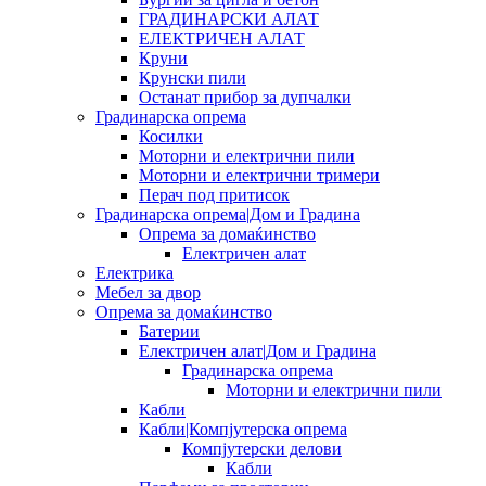
ГРАДИНАРСКИ АЛАТ
ЕЛЕКТРИЧЕН АЛАТ
Круни
Крунски пили
Останат прибор за дупчалки
Градинарска опрема
Косилки
Моторни и електрични пили
Моторни и електрични тримери
Перач под притисок
Градинарска опрема|Дом и Градина
Опрема за домаќинство
Електричен алат
Електрика
Мебел за двор
Опрема за домаќинство
Батерии
Електричен алат|Дом и Градина
Градинарска опрема
Моторни и електрични пили
Кабли
Кабли|Компјутерска опрема
Компјутерски делови
Кабли