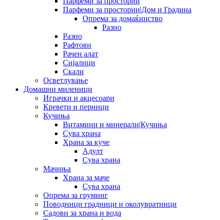
Парфеми за простории
Парфеми за простории|Дом и Градина
Опрема за домаќинство
Разно
Разно
Рафтови
Рачен алат
Сијалици
Скали
Осветлување
Домашни миленици
Играчки и акцесоари
Кревети и перници
Кучиња
Витамини и минерали|Кучиња
Сува храна
Храна за куче
Адулт
Сува храна
Мачиња
Храна за маче
Сува храна
Опрема за груминг
Поводници градници и околувратници
Садови за храна и вода