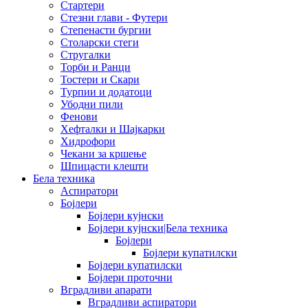
Стартери
Стезни глави - Футери
Степенасти бургии
Столарски стеги
Стругалки
Торби и Ранци
Тостери и Скари
Турпии и додатоци
Убодни пили
Фенови
Хефталки и Шајкарки
Хидрофори
Чекани за кршење
Шпицасти клешти
Бела техника
Аспиратори
Бојлери
Бојлери кујнски
Бојлери кујнски|Бела техника
Бојлери
Бојлери купатилски
Бојлери купатилски
Бојлери проточни
Вградливи апарати
Вградливи аспиратори