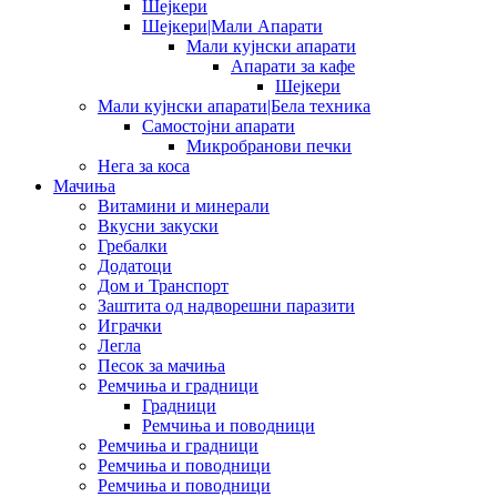
Шејкери
Шејкери|Мали Апарати
Мали кујнски апарати
Апарати за кафе
Шејкери
Мали кујнски апарати|Бела техника
Самостојни апарати
Микробранови печки
Нега за коса
Мачиња
Витамини и минерали
Вкусни закуски
Гребалки
Додатоци
Дом и Транспорт
Заштита од надворешни паразити
Играчки
Легла
Песок за мачиња
Ремчиња и градници
Градници
Ремчиња и поводници
Ремчиња и градници
Ремчиња и поводници
Ремчиња и поводници