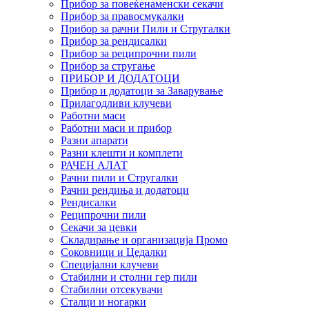
Прибор за повеќенаменски секачи
Прибор за правосмукалки
Прибор за рачни Пили и Стругалки
Прибор за рендисалки
Прибор за реципрочни пили
Прибор за стругање
ПРИБОР И ДОДАТОЦИ
Прибор и додатоци за Заварување
Прилагодливи клучеви
Работни маси
Работни маси и прибор
Разни апарати
Разни клешти и комплети
РАЧЕН АЛАТ
Рачни пили и Стругалки
Рачни рендиња и додатоци
Рендисалки
Реципрочни пили
Секачи за цевки
Складирање и организација Промо
Соковници и Цедалки
Специјални клучеви
Стабилни и столни гер пили
Стабилни отсекувачи
Сталци и ногарки