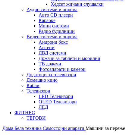
Хедсет жичани слушалки
Аудио системи и опрема
Авто CD плеери
Караоке
Мини системи
Радио будилници
Видео системи и опрема
Андроид бокс
Антени
ДВД системи
Држачи за таблети и мобилни
ТВ држачи
Фотоапарати и камери
Додатоци за телевизори
Домашно кино
Кабли
Телевизори
LED Телевизори
QLED Телевизори
ЛЕД
ФИТНЕС
ТЕГОВИ
Дома
Бела техника
Самостојни апарати
Машини за перење