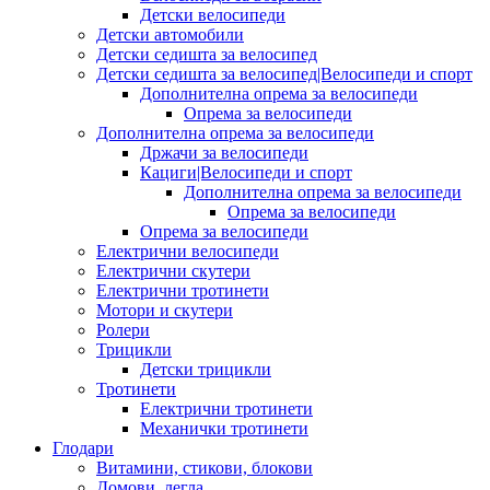
Детски велосипеди
Детски автомобили
Детски седишта за велосипед
Детски седишта за велосипед|Велосипеди и спорт
Дополнителна опрема за велосипеди
Опрема за велосипеди
Дополнителна опрема за велосипеди
Држачи за велосипеди
Кациги|Велосипеди и спорт
Дополнителна опрема за велосипеди
Опрема за велосипеди
Опрема за велосипеди
Електрични велосипеди
Електрични скутери
Електрични тротинети
Мотори и скутери
Ролери
Трицикли
Детски трицикли
Тротинети
Електрични тротинети
Механички тротинети
Глодари
Витамини, стикови, блокови
Домови, легла