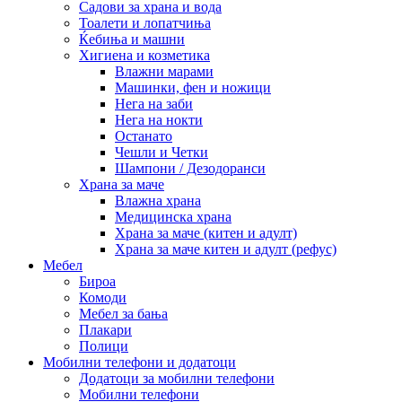
Садови за храна и вода
Тоалети и лопатчиња
Ќебиња и машни
Хигиена и козметика
Влажни марами
Машинки, фен и ножици
Нега на заби
Нега на нокти
Останато
Чешли и Четки
Шампони / Дезодоранси
Храна за маче
Влажна храна
Медицинска храна
Храна за маче (китен и адулт)
Храна за маче китен и адулт (рефус)
Мебел
Бироа
Комоди
Мебел за бања
Плакари
Полици
Мобилни телефони и додатоци
Додатоци за мобилни телефони
Мобилни телефони