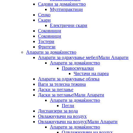
Садови за домаќинство
Мултипрактици
Сецко
Скари
Електрични скари
Соковници
Соковници
Тостери
Фритези
Апарати за домаќинство
Апарати за одржување мебел|Мали Апарати
Апарати за домаќинство
Правосмукалки
Чистачи на пареа
Апарати за одржување облека
Ваги за телесна тежина
Даски за пеглање
Даски за пеглање|Мали Апарати
Апарати за домаќинство
Пегли
Диспанзери за вода
Овлажнувачи на воздух
Овлажнувачи на воздух|Мали Апарати
Апарати за домаќинство
Одвлажнувачи на воздух