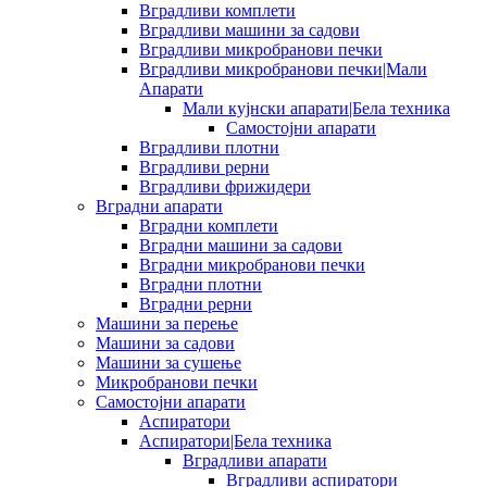
Вградливи комплети
Вградливи машини за садови
Вградливи микробранови печки
Вградливи микробранови печки|Мали
Апарати
Мали кујнски апарати|Бела техника
Самостојни апарати
Вградливи плотни
Вградливи рерни
Вградливи фрижидери
Вградни апарати
Вградни комплети
Вградни машини за садови
Вградни микробранови печки
Вградни плотни
Вградни рерни
Машини за перење
Машини за садови
Машини за сушење
Микробранови печки
Самостојни апарати
Аспиратори
Аспиратори|Бела техника
Вградливи апарати
Вградливи аспиратори