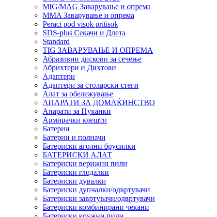
MIG/MAG Заварување и опрема
MMA Заварување и опрема
Peraci pod visok pritisok
SDS-plus Секачи и Длета
Standard
TIG ЗАВАРУВАЊЕ И ОПРЕМА
Абразивни дискови за сечење
Абрихтери и Дихтови
Адаптери
Адаптери за столарски стеги
Алат за обележување
АПАРАТИ ЗА ДОМАЌИНСТВО
Апарати за Пуканки
Армирачки клешти
Батерии
Батерии и полначи
Батериски аголни брусилки
БАТЕРИСКИ АЛАТ
Батериски верижни пили
Батериски глодалки
Батериски дувалки
Батериски дупчалки/одвртувачи
Батериски завртувачи/одвртувачи
Батериски комбинирани чекани
Батериски кружни пили