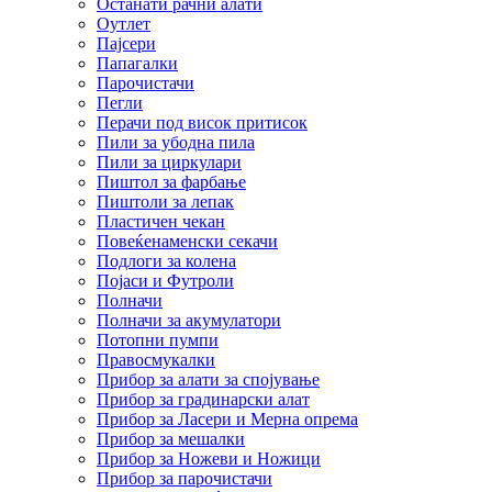
Останати рачни алати
Оутлет
Пајсери
Папагалки
Парочистачи
Пегли
Перачи под висок притисок
Пили за убодна пила
Пили за циркулари
Пиштол за фарбање
Пиштоли за лепак
Пластичен чекан
Повеќенаменски секачи
Подлоги за колена
Појаси и Футроли
Полначи
Полначи за акумулатори
Потопни пумпи
Правосмукалки
Прибор за алати за спојување
Прибор за градинарски алат
Прибор за Ласери и Мерна опрема
Прибор за мешалки
Прибор за Ножеви и Ножици
Прибор за парочистачи