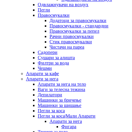
Одвлажнувачи на воздух
Пегли
Правосмукалки
Додатоци за правосмукалки
Правосмукалки - стандардни
Правосмукалки за пепел
Рачни правосмукалки
Стик правосмукалки
Чистачи на пареа
Садопери
Сушари за алишта
Филтри за вода
Чешми
Апарати за кафе
Апарати за нега
Апарати за нега на тело
Ваги за телесна тежина
Депилатори
Машинки за бричење
Машинки за шишање
Пегли за коса
Пегли за коса|Мали Апарати
Апарати за нега
Фигара
Тример за тело