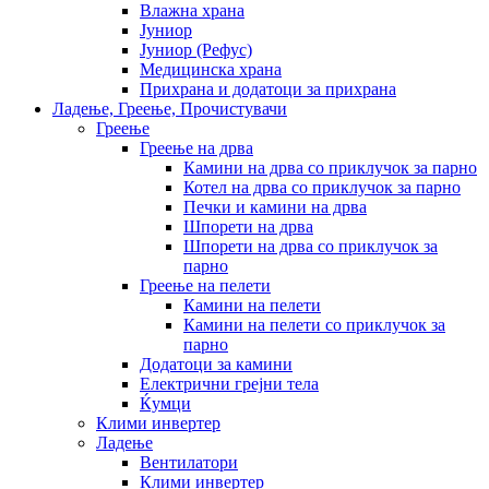
Влажна храна
Јуниор
Јуниор (Рефус)
Медицинска храна
Прихрана и додатоци за прихрана
Ладење, Греење, Прочистувачи
Греење
Греење на дрва
Камини на дрва со приклучок за парно
Котел на дрва со приклучок за парно
Печки и камини на дрва
Шпорети на дрва
Шпорети на дрва со приклучок за
парно
Греење на пелети
Камини на пелети
Камини на пелети со приклучок за
парно
Додатоци за камини
Електрични грејни тела
Ќумци
Клими инвертер
Ладење
Вентилатори
Клими инвертер