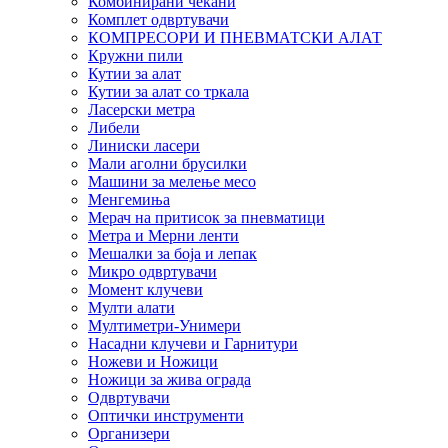
Комбинирани чекани
Комплет одвртувачи
КОМПРЕСОРИ И ПНЕВМАТСКИ АЛАТ
Кружни пили
Кутии за алат
Кутии за алат со тркала
Ласерски метра
Либели
Линиски ласери
Мали аголни брусилки
Машини за мелење месо
Менгемиња
Мерач на притисок за пневматици
Метра и Мерни ленти
Мешалки за боја и лепак
Микро одвртувачи
Момент клучеви
Мулти алати
Мултиметри-Унимери
Насадни клучеви и Гарнитури
Ножеви и Ножици
Ножици за жива ограда
Одвртувачи
Оптички инструменти
Организери