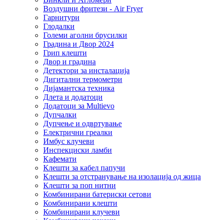
Воздушни фритези - Air Fryer
Гарнитури
Глодалки
Големи аголни брусилки
Градина и Двор 2024
Грип клешти
Двор и градина
Детектори за инсталација
Дигитални термометри
Дијамантска техника
Длета и додатоци
Додатоци за Multievo
Дупчалки
Дупчење и одвртување
Електрични греалки
Имбус клучеви
Инспекциски ламби
Кафемати
Клешти за кабел папучи
Клешти за отстранување на изолација од жица
Клешти за поп нитни
Комбинирани батериски сетови
Комбинирани клешти
Комбинирани клучеви