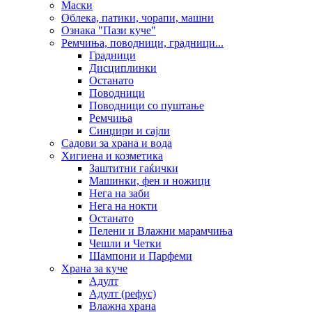
Маски
Облека, патики, чорапи, машни
Ознака "Пази куче"
Ремчиња, поводници, градници...
Градници
Дисциплинки
Останато
Поводници
Поводници со пуштање
Ремчиња
Синџири и сајли
Садови за храна и вода
Хигиена и козметика
Заштитни гаќички
Машинки, фен и ножици
Нега на заби
Нега на нокти
Останато
Пелени и Влажни марамчиња
Чешли и Четки
Шампони и Парфеми
Храна за куче
Адулт
Адулт (рефус)
Влажна храна