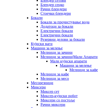
Блендер сетови
Блендер сецко
Рачни блендери
Стоечки блендери
Бокали
Бокали за прочистување вода
Додатоци за бокали
Електрични бокали
Електрични бокали
Резервни делови за бокали
Кујнски ваги
Машини за мелење
Мелници за зачини
Мелници за зачини|Мали Апарати
Мали кујнски апарати
Машини за мелење
Мелници за кафе
Мелници за кафе
Мелници за месо
Месорезници
Миксери
Миксер сет
Миксер-кујнски робот
Миксери со постоље
Рачни миксери