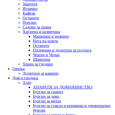
Заштита
Играчки
Кафези
Останато
Поилки
Садови за храна
Хигиена и козметика
Машинки и ножици
Нега на нокти
Останато
Пилевини и додатоци за подлога
Чешли и Четки
Шампони
Храна за глодари
Греење
Додатоци за камини
Дом и градина
Алат
АПАРАТИ ЗА ДОМАЌИНСТВО
Бургии за гранит
Бургии за дрво
Бургии за метал
Бургии за стакло и керамика и универзални
бургии
Бургии за цигла и бетон