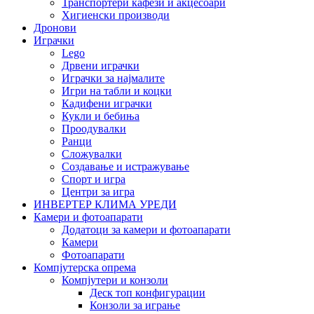
Транспортери кафези и акцесоари
Хигиенски производи
Дронови
Играчки
Lego
Дрвени играчки
Играчки за најмалите
Игри на табли и коцки
Кадифени играчки
Кукли и бебиња
Проодувалки
Ранци
Сложувалки
Создавање и истражување
Спорт и игра
Центри за игра
ИНВЕРТЕР КЛИМА УРЕДИ
Камери и фотоапарати
Додатоци за камери и фотоапарати
Камери
Фотоапарати
Компјутерска опрема
Компјутери и конзоли
Деск топ конфигурации
Конзоли за играње