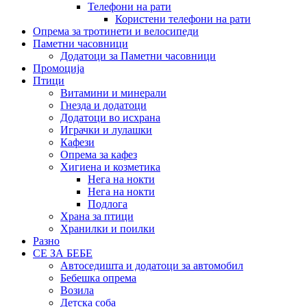
Телефони на рати
Користени телефони на рати
Опрема за тротинети и велосипеди
Паметни часовници
Додатоци за Паметни часовници
Промоција
Птици
Витамини и минерали
Гнезда и додатоци
Додатоци во исхрана
Играчки и лулашки
Кафези
Опрема за кафез
Хигиена и козметика
Нега на нокти
Нега на нокти
Подлога
Храна за птици
Хранилки и поилки
Разно
СЕ ЗА БЕБЕ
Автоседишта и додатоци за автомобил
Бебешка опрема
Возила
Детска соба