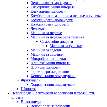
Вертикални замрзнувачи
Електрични мини шпорети
Електрични шпорети
Комбинирани машини за перење и сушење
Комбинирани фрижидери
Комбинирани шпорети
Ледомати
Машини за перење
Машини за перење|Бела техника
Самостојни апарати
Машини за сушење
Машини за садови
Машини за сушење
Микробранови печки
Плински мини шпорети
Плински шпорети
Фрижидери ладилници
Хоризонтални замрзнувачи
Фрижидери
Хоризонтални замрзнувачи
Шпорети
Велосипеди, Електрични велосипеди и тротинети,
опрема
Велосипеди
Велосипеди за возрасни