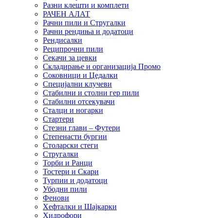
Разни клешти и комплети
РАЧЕН АЛАТ
Рачни пили и Стругалки
Рачни рендиња и додатоци
Рендисалки
Реципрочни пили
Секачи за цевки
Складирање и организација Промо
Соковници и Цедалки
Специјални клучеви
Стабилни и столни гер пили
Стабилни отсекувачи
Сталци и ногарки
Стартери
Стезни глави – Футери
Степенасти бургии
Столарски стеги
Стругалки
Торби и Ранци
Тостери и Скари
Турпии и додатоци
Убодни пили
Фенови
Хефталки и Шајкарки
Хидрофори