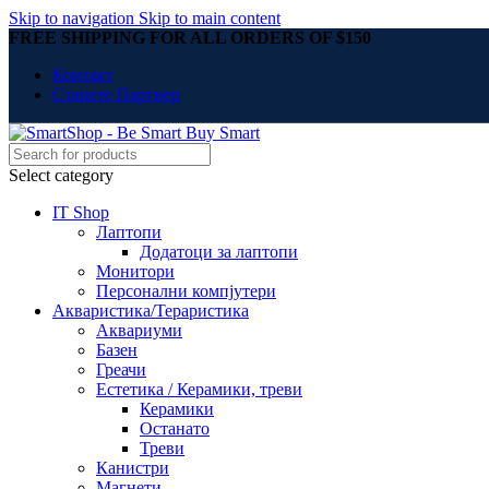
Skip to navigation
Skip to main content
FREE SHIPPING FOR ALL ORDERS OF $150
Контакт
Станете Партнер
Select category
IT Shop
Лаптопи
Додатоци за лаптопи
Монитори
Персонални компјутери
Акваристика/Тераристика
Аквариуми
Базен
Греачи
Естетика / Керамики, треви
Керамики
Останато
Треви
Канистри
Магнети