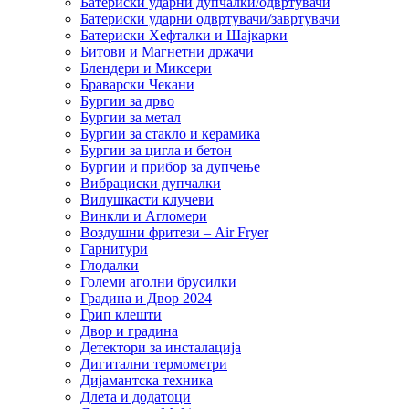
Батериски ударни дупчалки/одвртувачи
Батериски ударни одвртувачи/завртувачи
Батериски Хефталки и Шајкарки
Битови и Магнетни држачи
Блендери и Миксери
Браварски Чекани
Бургии за дрво
Бургии за метал
Бургии за стакло и керамика
Бургии за цигла и бетон
Бургии и прибор за дупчење
Вибрациски дупчалки
Вилушкасти клучеви
Винкли и Агломери
Воздушни фритези – Air Fryer
Гарнитури
Глодалки
Големи аголни брусилки
Градина и Двор 2024
Грип клешти
Двор и градина
Детектори за инсталација
Дигитални термометри
Дијамантска техника
Длета и додатоци