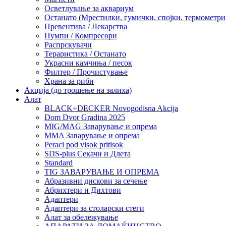
Осветлување за аквариум
Останато (Мрестилки, гумички, спојки, термометр
Превентива / Лекарства
Пумпи / Компресори
Распрскувачи
Тераристика / Останато
Украсни камчиња / песок
Филтер / Прочистување
Храна за риби
Акција (до трошење на залиха)
Алат
BLACK+DECKER Novogodisna Akcija
Dom Dvor Gradina 2025
MIG/MAG Заварување и опрема
MMA Заварување и опрема
Peraci pod visok pritisok
SDS-plus Секачи и Длета
Standard
TIG ЗАВАРУВАЊЕ И ОПРЕМА
Абразивни дискови за сечење
Абрихтери и Дихтови
Адаптери
Адаптери за столарски стеги
Алат за обележување