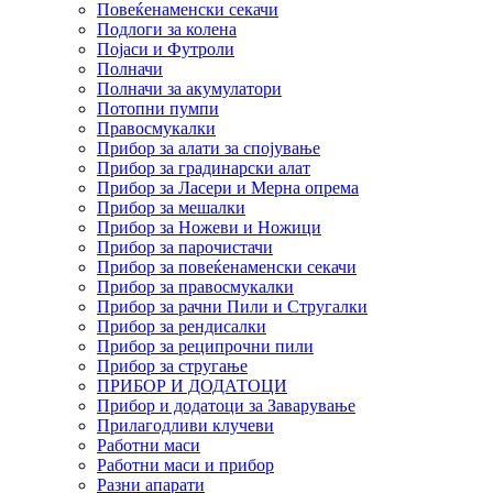
Повеќенаменски секачи
Подлоги за колена
Појаси и Футроли
Полначи
Полначи за акумулатори
Потопни пумпи
Правосмукалки
Прибор за алати за спојување
Прибор за градинарски алат
Прибор за Ласери и Мерна опрема
Прибор за мешалки
Прибор за Ножеви и Ножици
Прибор за парочистачи
Прибор за повеќенаменски секачи
Прибор за правосмукалки
Прибор за рачни Пили и Стругалки
Прибор за рендисалки
Прибор за реципрочни пили
Прибор за стругање
ПРИБОР И ДОДАТОЦИ
Прибор и додатоци за Заварување
Прилагодливи клучеви
Работни маси
Работни маси и прибор
Разни апарати