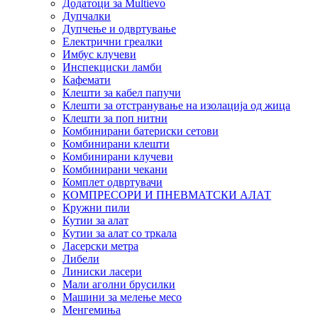
Додатоци за Multievo
Дупчалки
Дупчење и одвртување
Електрични греалки
Имбус клучеви
Инспекциски ламби
Кафемати
Клешти за кабел папучи
Клешти за отстранување на изолација од жица
Клешти за поп нитни
Комбинирани батериски сетови
Комбинирани клешти
Комбинирани клучеви
Комбинирани чекани
Комплет одвртувачи
КОМПРЕСОРИ И ПНЕВМАТСКИ АЛАТ
Кружни пили
Кутии за алат
Кутии за алат со тркала
Ласерски метра
Либели
Линиски ласери
Мали аголни брусилки
Машини за мелење месо
Менгемиња