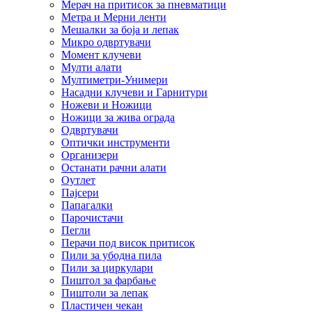
Мерач на притисок за пневматици
Метра и Мерни ленти
Мешалки за боја и лепак
Микро одвртувачи
Момент клучеви
Мулти алати
Мултиметри-Унимери
Насадни клучеви и Гарнитури
Ножеви и Ножици
Ножици за жива ограда
Одвртувачи
Оптички инструменти
Организери
Останати рачни алати
Оутлет
Пајсери
Папагалки
Парочистачи
Пегли
Перачи под висок притисок
Пили за убодна пила
Пили за циркулари
Пиштол за фарбање
Пиштоли за лепак
Пластичен чекан