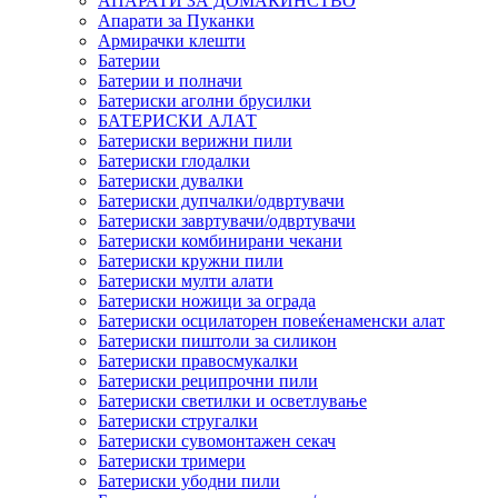
АПАРАТИ ЗА ДОМАЌИНСТВО
Апарати за Пуканки
Армирачки клешти
Батерии
Батерии и полначи
Батериски аголни брусилки
БАТЕРИСКИ АЛАТ
Батериски верижни пили
Батериски глодалки
Батериски дувалки
Батериски дупчалки/одвртувачи
Батериски завртувачи/одвртувачи
Батериски комбинирани чекани
Батериски кружни пили
Батериски мулти алати
Батериски ножици за ограда
Батериски осцилаторен повеќенаменски алат
Батериски пиштоли за силикон
Батериски правосмукалки
Батериски реципрочни пили
Батериски светилки и осветлување
Батериски стругалки
Батериски сувомонтажен секач
Батериски тримери
Батериски убодни пили