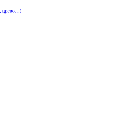
и, црево…)