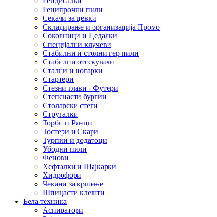
Рендисалки
Реципрочни пили
Секачи за цевки
Складирање и организација Промо
Соковници и Цедалки
Специјални клучеви
Стабилни и столни гер пили
Стабилни отсекувачи
Сталци и ногарки
Стартери
Стезни глави - Футери
Степенасти бургии
Столарски стеги
Стругалки
Торби и Ранци
Тостери и Скари
Турпии и додатоци
Убодни пили
Фенови
Хефталки и Шајкарки
Хидрофори
Чекани за кршење
Шпицасти клешти
Бела техника
Аспиратори