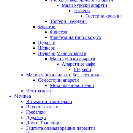
Мали кујнски апарати
Тостери
Тостер за крофни
Тостери - сендвич
Фритези
Фритези
Фритези на топол воздух
Цедалки
Шејкери
Шејкери|Мали Апарати
Мали кујнски апарати
Апарати за кафе
Шејкери
Мали кујнски апарати|Бела техника
Самостојни апарати
Микробранови печки
Нега за коса
Мачиња
Витамини и минерали
Вкусни закуски
Гребалки
Додатоци
Дом и Транспорт
Заштита од надворешни паразити