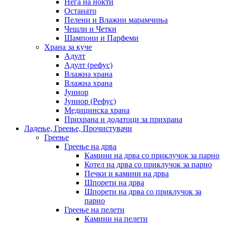
Нега на нокти
Останато
Пелени и Влажни марамчиња
Чешли и Четки
Шампони и Парфеми
Храна за куче
Адулт
Адулт (рефус)
Влажна храна
Влажна храна
Јуниор
Јуниор (Рефус)
Медицинска храна
Прихрана и додатоци за прихрана
Ладење, Греење, Прочистувачи
Греење
Греење на дрва
Камини на дрва со приклучок за парно
Котел на дрва со приклучок за парно
Печки и камини на дрва
Шпорети на дрва
Шпорети на дрва со приклучок за
парно
Греење на пелети
Камини на пелети