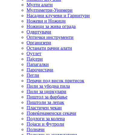
Мулти алати
Мултиметри-Унимери
Насадни клучеви и Гарнитури
Ножеви и Ножици
Ножици за жива ограда
Одвртувачи
Оптички инструменти
Организери
Останати рачни алати
Оутлет
Пајсери
Папагалки
Парочистачи
Пегли
Перачи под висок притисок
Пили за убодна пила
Пили за циркулари
Пиштол за фарбање
Пиштоли за лепак
Пластичен чекан
Повеќенаменски секачи
Подлоги за колена
Појаси и Футроли
Полначи
Полначи за акумулатори