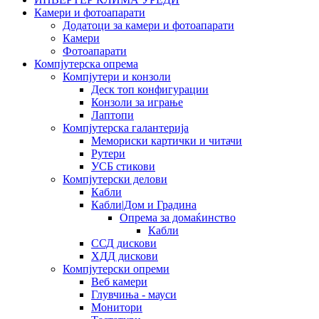
Камери и фотоапарати
Додатоци за камери и фотоапарати
Камери
Фотоапарати
Компјутерска опрема
Компјутери и конзоли
Деск топ конфигурации
Конзоли за играње
Лаптопи
Компјутерска галантерија
Мемориски картички и читачи
Рутери
УСБ стикови
Компјутерски делови
Кабли
Кабли|Дом и Градина
Опрема за домаќинство
Кабли
ССД дискови
ХДД дискови
Компјутерски опреми
Веб камери
Глувчиња - мауси
Монитори