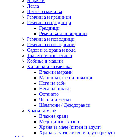
Играчки
Легла
Песок за мачиња
Ремчиња и градници
Ремчиња и градници
Градници
Ремчиња и поводници
Ремчиња и поводници
Ремчиња и поводници
Садови за храна и вода
Тоалети и лопатчиња
Ќебиња и машни
Хигиена и козметика
Влажни марами
Машинки, фен и ножици
Нега на заби
Нега на нокти
Останато
Чешли и Четки
Шампони / Дезодоранси
Храна за маче
Влажна храна
Медицинска храна
Храна за маче (китен и адулт)
Храна за маче китен и адулт (рефус)