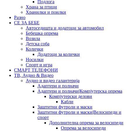
Подлога
Храна за птици
Хранилки и поилки
Разно
СЕ ЗА БЕБЕ
Автоседишта и додатоци за автомобил
Бебешка опрема
Возила
Детска соба
Колички
Додатоци за колички
Носилки
Спорт и игра
СМАРТ ТЕЛЕФОНИ
ТВ, Аудио & Видео
Аудио и видео галантерија
Адаптери и полначи
Адаптери и полначи|Компјутерска опрема
Компјутерски делови
Кабли
Заштитни футроли и маски
Заштитни футроли и маски|Велосипеди и
спорт
Дополнителна опрема за велосипеди
Опрема за велосипеди