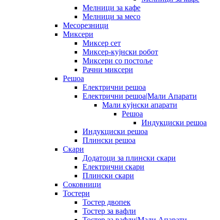
Мелници за кафе
Мелници за месо
Месорезници
Миксери
Миксер сет
Миксер-кујнски робот
Миксери со постоље
Рачни миксери
Решоа
Електрични решоа
Електрични решоа|Мали Апарати
Мали кујнски апарати
Решоа
Индукциски решоа
Индукциски решоа
Плински решоа
Скари
Додатоци за плински скари
Електрични скари
Плински скари
Соковници
Тостери
Тостер двопек
Тостер за вафли
Тостер за вафли|Мали Апарати