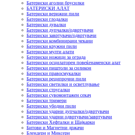
Батериски аголни брусилки
БАТЕРИСКИ АЛАТ
Батериски верижни пили
Батериски глодалки
Батериски дувалки
Батериски дупчалки/одвртувачи
Батериски завртувачи/одвртувачи
Батериски комбинирани чекани
Батериски кружни пили
Батериски мулти алати
Батериски ножици за ограда
Батериски осцилаторен повеќенаменски алат
Батериски пиштоли за силикон
Батериски правосмукалки
Батериски реципрочни пили
Батериски светилки и осветлување
Батериски стругалки
Батериски сувомонтажен секач
Батериски тримери
Батериски убодни пили
Батериски ударни дупчалки/одвртувачи
Батериски ударни одвртувачи/завртувачи
Батериски Хефталки и Шајкарки
Битови и Магнетни држачи
Блендери и Миксери