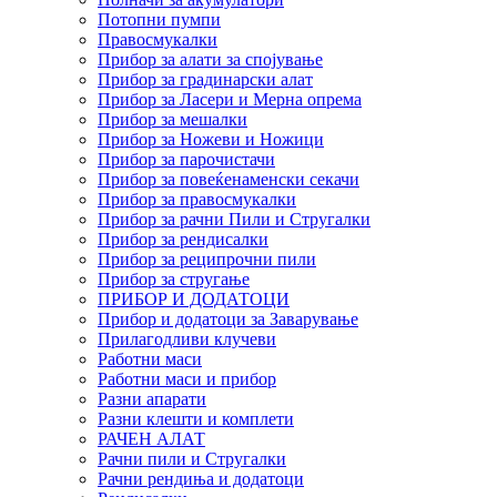
Потопни пумпи
Правосмукалки
Прибор за алати за спојување
Прибор за градинарски алат
Прибор за Ласери и Мерна опрема
Прибор за мешалки
Прибор за Ножеви и Ножици
Прибор за парочистачи
Прибор за повеќенаменски секачи
Прибор за правосмукалки
Прибор за рачни Пили и Стругалки
Прибор за рендисалки
Прибор за реципрочни пили
Прибор за стругање
ПРИБОР И ДОДАТОЦИ
Прибор и додатоци за Заварување
Прилагодливи клучеви
Работни маси
Работни маси и прибор
Разни апарати
Разни клешти и комплети
РАЧЕН АЛАТ
Рачни пили и Стругалки
Рачни рендиња и додатоци