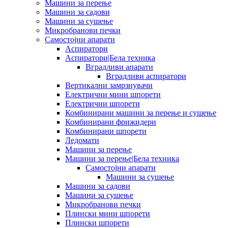
Машини за перење
Машини за садови
Машини за сушење
Микробранови печки
Самостојни апарати
Аспиратори
Аспиратори|Бела техника
Вградливи апарати
Вградливи аспиратори
Вертикални замрзнувачи
Електрични мини шпорети
Електрични шпорети
Комбинирани машини за перење и сушење
Комбинирани фрижидери
Комбинирани шпорети
Ледомати
Машини за перење
Машини за перење|Бела техника
Самостојни апарати
Машини за сушење
Машини за садови
Машини за сушење
Микробранови печки
Плински мини шпорети
Плински шпорети