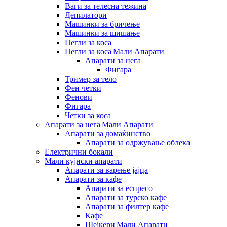
Ваги за телесна тежина
Депилатори
Машинки за бричење
Машинки за шишање
Пегли за коса
Пегли за коса|Мали Апарати
Апарати за нега
Фигара
Тример за тело
Фен четки
Фенови
Фигара
Четки за коса
Апарати за нега|Мали Апарати
Апарати за домаќинство
Апарати за одржување облека
Електрични бокали
Мали кујнски апарати
Апарати за варење јајца
Апарати за кафе
Апарати за еспресо
Апарати за турско кафе
Апарати за филтер кафе
Кафе
Шејкери|Мали Апарати