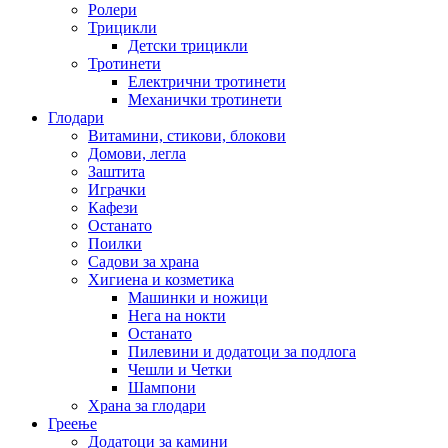
Ролери
Трицикли
Детски трицикли
Тротинети
Електрични тротинети
Механички тротинети
Глодари
Витамини, стикови, блокови
Домови, легла
Заштита
Играчки
Кафези
Останато
Поилки
Садови за храна
Хигиена и козметика
Машинки и ножици
Нега на нокти
Останато
Пилевини и додатоци за подлога
Чешли и Четки
Шампони
Храна за глодари
Греење
Додатоци за камини