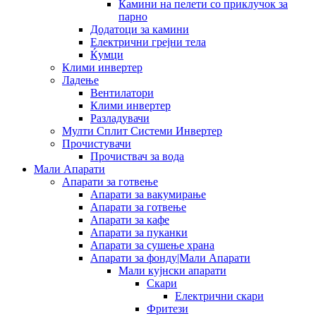
Камини на пелети со приклучок за
парно
Додатоци за камини
Електрични грејни тела
Ќумци
Клими инвертер
Ладење
Вентилатори
Клими инвертер
Разладувачи
Мулти Сплит Системи Инвертер
Прочистувачи
Прочиствач за вода
Мали Апарати
Апарати за готвење
Апарати за вакумирање
Апарати за готвење
Апарати за кафе
Апарати за пуканки
Апарати за сушење храна
Апарати за фонду|Мали Апарати
Мали кујнски апарати
Скари
Електрични скари
Фритези