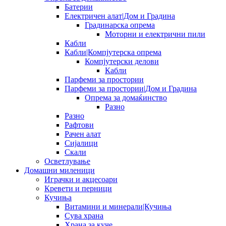
Батерии
Електричен алат|Дом и Градина
Градинарска опрема
Моторни и електрични пили
Кабли
Кабли|Компјутерска опрема
Компјутерски делови
Кабли
Парфеми за простории
Парфеми за простории|Дом и Градина
Опрема за домаќинство
Разно
Разно
Рафтови
Рачен алат
Сијалици
Скали
Осветлување
Домашни миленици
Играчки и акцесоари
Кревети и перници
Кучиња
Витамини и минерали|Кучиња
Сува храна
Храна за куче