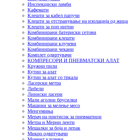
Инспекциски ламби
Кафемати
Клешти за кабел папучи
Клешти за отстранување на изолација од жица
Клешти за поп нитни
Комбинирани батериски сетови
Комбинирани клешти
Комбинирани клучеви
Комбинирани чекани
Комплет одвртувачи
КОМПРЕСОРИ И ПНЕВМАТСКИ АЛАТ
Кружни пили
Кутии за алат
Кутии за алат со тркала
Ласерски метра
Либели
Линиски ласери
Мали аголни брусилки
Машини за мелење месо
Менгемиња
Мерач на притисок за пневматици
Метра и Мерни ленти
Мешалки за боја и лепак
Микро одвртувачи
Момент клучеви