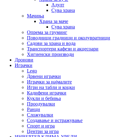
Адулт
Сува храна
Мачиња
Храна за маче
Сува храна
Опрема за груминг
Поводници градници и околувратници
Садови за храна и вода
Транспортери кафези и акцесоари
Хигиенски производи
Дронови
Играчки
Lego
Дрвени играчки
Играчки за најмалите
Игри на табли и коцки
Кадифени играчки
Кукли и бебиња
Проодувалки
Ранци
Сложувалки
Создавање и истражување
Спорт и игра
Центри за игра
ИНВЕРТЕР КЛИМА УРЕДИ