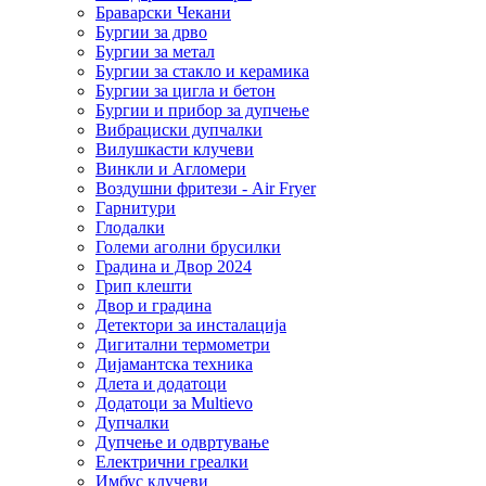
Браварски Чекани
Бургии за дрво
Бургии за метал
Бургии за стакло и керамика
Бургии за цигла и бетон
Бургии и прибор за дупчење
Вибрациски дупчалки
Вилушкасти клучеви
Винкли и Агломери
Воздушни фритези - Air Fryer
Гарнитури
Глодалки
Големи аголни брусилки
Градина и Двор 2024
Грип клешти
Двор и градина
Детектори за инсталација
Дигитални термометри
Дијамантска техника
Длета и додатоци
Додатоци за Multievo
Дупчалки
Дупчење и одвртување
Електрични греалки
Имбус клучеви