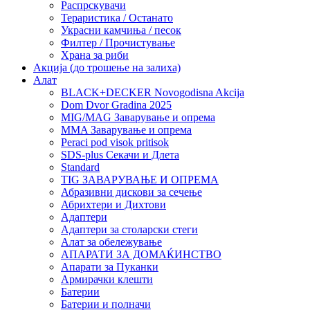
Распрскувачи
Тераристика / Останато
Украсни камчиња / песок
Филтер / Прочистување
Храна за риби
Акција (до трошење на залиха)
Алат
BLACK+DECKER Novogodisna Akcija
Dom Dvor Gradina 2025
MIG/MAG Заварување и опрема
MMA Заварување и опрема
Peraci pod visok pritisok
SDS-plus Секачи и Длета
Standard
TIG ЗАВАРУВАЊЕ И ОПРЕМА
Абразивни дискови за сечење
Абрихтери и Дихтови
Адаптери
Адаптери за столарски стеги
Алат за обележување
АПАРАТИ ЗА ДОМАЌИНСТВО
Апарати за Пуканки
Армирачки клешти
Батерии
Батерии и полначи