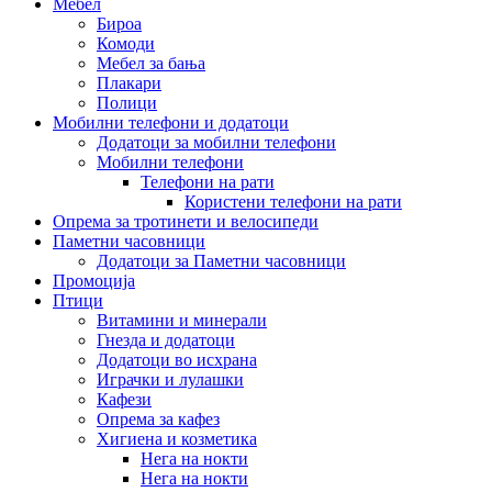
Мебел
Бироа
Комоди
Мебел за бања
Плакари
Полици
Мобилни телефони и додатоци
Додатоци за мобилни телефони
Мобилни телефони
Телефони на рати
Користени телефони на рати
Опрема за тротинети и велосипеди
Паметни часовници
Додатоци за Паметни часовници
Промоција
Птици
Витамини и минерали
Гнезда и додатоци
Додатоци во исхрана
Играчки и лулашки
Кафези
Опрема за кафез
Хигиена и козметика
Нега на нокти
Нега на нокти