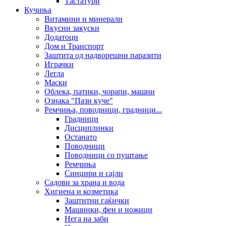
Тастатури
Кучиња
Витамини и минерали
Вкусни закуски
Додатоци
Дом и Транспорт
Заштита од надворешни паразити
Играчки
Легла
Маски
Облека, патики, чорапи, машни
Ознака "Пази куче"
Ремчиња, поводници, градници...
Градници
Дисциплинки
Останато
Поводници
Поводници со пуштање
Ремчиња
Синџири и сајли
Садови за храна и вода
Хигиена и козметика
Заштитни гаќички
Машинки, фен и ножици
Нега на заби