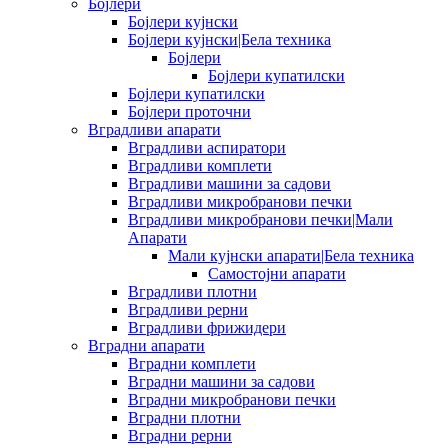
Бојлери
Бојлери кујнски
Бојлери кујнски|Бела техника
Бојлери
Бојлери купатилски
Бојлери купатилски
Бојлери проточни
Вградливи апарати
Вградливи аспиратори
Вградливи комплети
Вградливи машини за садови
Вградливи микробранови печки
Вградливи микробранови печки|Мали
Апарати
Мали кујнски апарати|Бела техника
Самостојни апарати
Вградливи плотни
Вградливи рерни
Вградливи фрижидери
Вградни апарати
Вградни комплети
Вградни машини за садови
Вградни микробранови печки
Вградни плотни
Вградни рерни