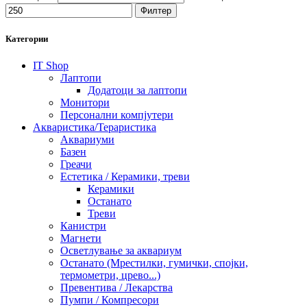
Филтер
Категории
IT Shop
Лаптопи
Додатоци за лаптопи
Монитори
Персонални компјутери
Акваристика/Тераристика
Аквариуми
Базен
Греачи
Естетика / Керамики, треви
Керамики
Останато
Треви
Канистри
Магнети
Осветлување за аквариум
Останато (Мрестилки, гумички, спојки,
термометри, црево...)
Превентива / Лекарства
Пумпи / Компресори