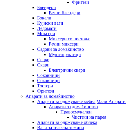
Фритези
Блендери
Рачни блендери
Бокали
Кујнски ваги
Ледомати
Миксери
Миксери со постоље
Рачни миксери
Садови за домаќинство
Мултипрактици
Сецко
Скари
Електрични скари
Соковници
Соковници
Тостери
Фритези
Апарати за домаќинство
Апарати за одржување мебел|Мали Апарати
Апарати за домаќинство
Правосмукалки
Чистачи на пареа
Апарати за одржување облека
Ваги за телесна тежина