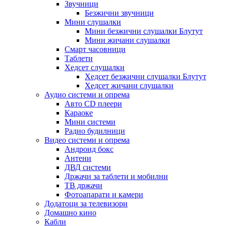
Звучници
Безжични звучници
Мини слушалки
Мини безжични слушалки Блутут
Мини жичани слушалки
Смарт часовници
Таблети
Хедсет слушалки
Хедсет безжични слушалки Блутут
Хедсет жичани слушалки
Аудио системи и опрема
Авто CD плеери
Караоке
Мини системи
Радио будилници
Видео системи и опрема
Андроид бокс
Антени
ДВД системи
Држачи за таблети и мобилни
ТВ држачи
Фотоапарати и камери
Додатоци за телевизори
Домашно кино
Кабли