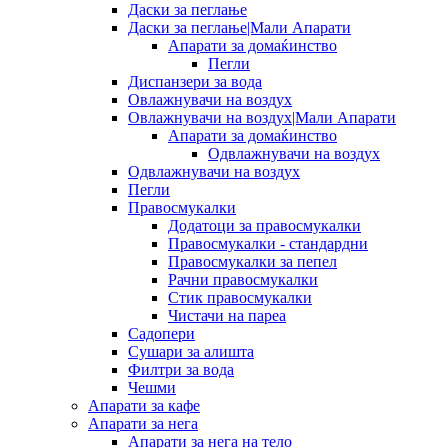
Даски за пеглање
Даски за пеглање|Мали Апарати
Апарати за домаќинство
Пегли
Диспанзери за вода
Овлажнувачи на воздух
Овлажнувачи на воздух|Мали Апарати
Апарати за домаќинство
Одвлажнувачи на воздух
Одвлажнувачи на воздух
Пегли
Правосмукалки
Додатоци за правосмукалки
Правосмукалки - стандардни
Правосмукалки за пепел
Рачни правосмукалки
Стик правосмукалки
Чистачи на пареа
Садопери
Сушари за алишта
Филтри за вода
Чешми
Апарати за кафе
Апарати за нега
Апарати за нега на тело