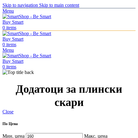
Skip to navigation
Skip to main content
Menu
0
items
0
items
Menu
0
items
Додатоци за плински
скари
Close
По Цена
Мин. цена
Макс. цена