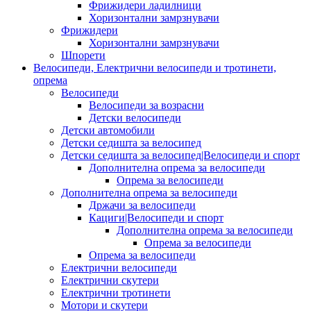
Фрижидери ладилници
Хоризонтални замрзнувачи
Фрижидери
Хоризонтални замрзнувачи
Шпорети
Велосипеди, Електрични велосипеди и тротинети,
опрема
Велосипеди
Велосипеди за возрасни
Детски велосипеди
Детски автомобили
Детски седишта за велосипед
Детски седишта за велосипед|Велосипеди и спорт
Дополнителна опрема за велосипеди
Опрема за велосипеди
Дополнителна опрема за велосипеди
Држачи за велосипеди
Кациги|Велосипеди и спорт
Дополнителна опрема за велосипеди
Опрема за велосипеди
Опрема за велосипеди
Електрични велосипеди
Електрични скутери
Електрични тротинети
Мотори и скутери