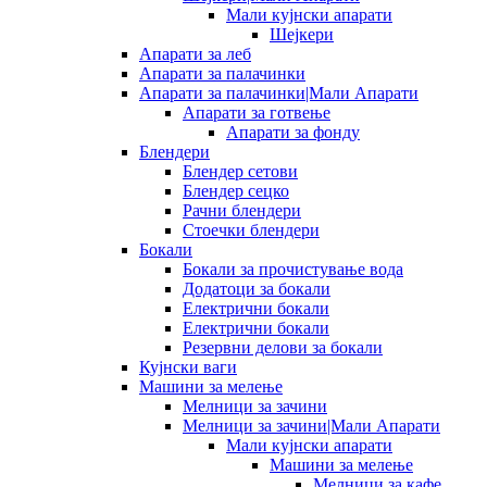
Мали кујнски апарати
Шејкери
Апарати за леб
Апарати за палачинки
Апарати за палачинки|Мали Апарати
Апарати за готвење
Апарати за фонду
Блендери
Блендер сетови
Блендер сецко
Рачни блендери
Стоечки блендери
Бокали
Бокали за прочистување вода
Додатоци за бокали
Електрични бокали
Електрични бокали
Резервни делови за бокали
Кујнски ваги
Машини за мелење
Мелници за зачини
Мелници за зачини|Мали Апарати
Мали кујнски апарати
Машини за мелење
Мелници за кафе