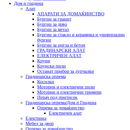
Дом и градина
Алат
АПАРАТИ ЗА ДОМАЌИНСТВО
Бургии за гранит
Бургии за дрво
Бургии за метал
Бургии за стакло и керамика и универзални
бургии
Бургии за цигла и бетон
ГРАДИНАРСКИ АЛАТ
ЕЛЕКТРИЧЕН АЛАТ
Круни
Крунски пили
Останат прибор за дупчалки
Градинарска опрема
Косилки
Моторни и електрични пили
Моторни и електрични тримери
Перач под притисок
Градинарска опрема|Дом и Градина
Опрема за домаќинство
Електричен алат
Електрика
Мебел за двор
Опрема за домаќинство