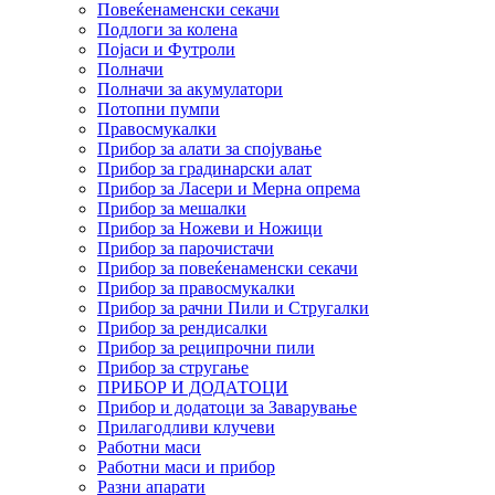
Повеќенаменски секачи
Подлоги за колена
Појаси и Футроли
Полначи
Полначи за акумулатори
Потопни пумпи
Правосмукалки
Прибор за алати за спојување
Прибор за градинарски алат
Прибор за Ласери и Мерна опрема
Прибор за мешалки
Прибор за Ножеви и Ножици
Прибор за парочистачи
Прибор за повеќенаменски секачи
Прибор за правосмукалки
Прибор за рачни Пили и Стругалки
Прибор за рендисалки
Прибор за реципрочни пили
Прибор за стругање
ПРИБОР И ДОДАТОЦИ
Прибор и додатоци за Заварување
Прилагодливи клучеви
Работни маси
Работни маси и прибор
Разни апарати