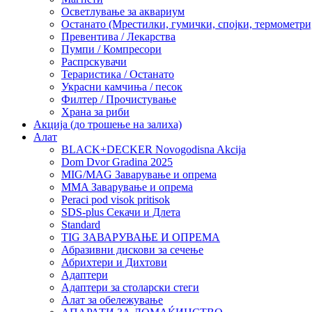
Осветлување за аквариум
Останато (Мрестилки, гумички, спојки, термометр
Превентива / Лекарства
Пумпи / Компресори
Распрскувачи
Тераристика / Останато
Украсни камчиња / песок
Филтер / Прочистување
Храна за риби
Акција (до трошење на залиха)
Алат
BLACK+DECKER Novogodisna Akcija
Dom Dvor Gradina 2025
MIG/MAG Заварување и опрема
MMA Заварување и опрема
Peraci pod visok pritisok
SDS-plus Секачи и Длета
Standard
TIG ЗАВАРУВАЊЕ И ОПРЕМА
Абразивни дискови за сечење
Абрихтери и Дихтови
Адаптери
Адаптери за столарски стеги
Алат за обележување