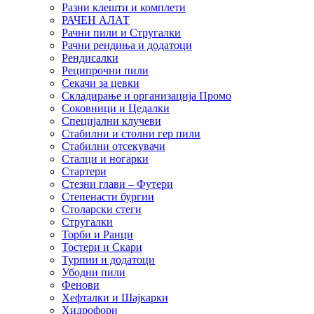
Разни клешти и комплети
РАЧЕН АЛАТ
Рачни пили и Стругалки
Рачни рендиња и додатоци
Рендисалки
Реципрочни пили
Секачи за цевки
Складирање и организација Промо
Соковници и Цедалки
Специјални клучеви
Стабилни и столни гер пили
Стабилни отсекувачи
Сталци и ногарки
Стартери
Стезни глави – Футери
Степенасти бургии
Столарски стеги
Стругалки
Торби и Ранци
Тостери и Скари
Турпии и додатоци
Убодни пили
Фенови
Хефталки и Шајкарки
Хидрофори