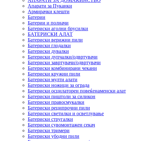
АПАРАТИ ЗА ДОМАЌИНСТВО
Апарати за Пуканки
Армирачки клешти
Батерии
Батерии и полначи
Батериски аголни брусилки
БАТЕРИСКИ АЛАТ
Батериски верижни пили
Батериски глодалки
Батериски дувалки
Батериски дупчалки/одвртувачи
Батериски завртувачи/одвртувачи
Батериски комбинирани чекани
Батериски кружни пили
Батериски мулти алати
Батериски ножици за ограда
Батериски осцилаторен повеќенаменски алат
Батериски пиштоли за силикон
Батериски правосмукалки
Батериски реципрочни пили
Батериски светилки и осветлување
Батериски стругалки
Батериски сувомонтажен секач
Батериски тримери
Батериски убодни пили