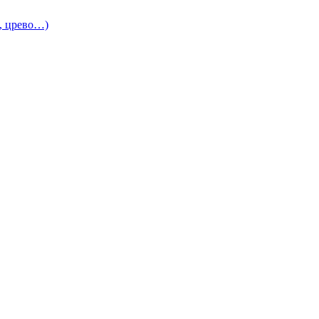
и, црево…)