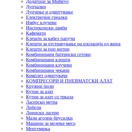
Додатоци за Multievo
Дупчалки
Дупчење и одвртување
Електрични греалки
Имбус клучеви
Инспекциски ламби
Кафемати
Клешти за кабел папучи
Клешти за отстранување на изолација од жица
Клешти за поп нитни
Комбинирани батериски сетови
Комбинирани клешти
Комбинирани клучеви
Комбинирани чекани
Комплет одвртувачи
КОМПРЕСОРИ И ПНЕВМАТСКИ АЛАТ
Кружни пили
Кутии за алат
Кутии за алат со тркала
Ласерски метра
Либели
Линиски ласери
Мали аголни брусилки
Машини за мелење месо
Менгемиња