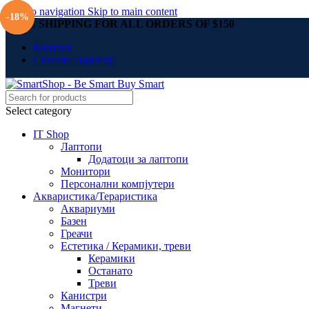
Skip to navigation
Skip to main content
-30%
-12%
-18%
-11%
FREE SHIPPING FOR ALL ORDERS OF $150
Контакт
Станете Партнер
Select category
IT Shop
Лаптопи
Додатоци за лаптопи
Монитори
Персонални компјутери
Акваристика/Тераристика
Аквариуми
Базен
Греачи
Естетика / Керамики, треви
Керамики
Останато
Треви
Канистри
Магнети