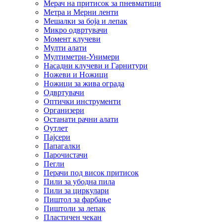
Мерач на притисок за пневматици
Метра и Мерни ленти
Мешалки за боја и лепак
Микро одвртувачи
Момент клучеви
Мулти алати
Мултиметри-Унимери
Насадни клучеви и Гарнитури
Ножеви и Ножици
Ножици за жива ограда
Одвртувачи
Оптички инструменти
Организери
Останати рачни алати
Оутлет
Пајсери
Папагалки
Парочистачи
Пегли
Перачи под висок притисок
Пили за убодна пила
Пили за циркулари
Пиштол за фарбање
Пиштоли за лепак
Пластичен чекан