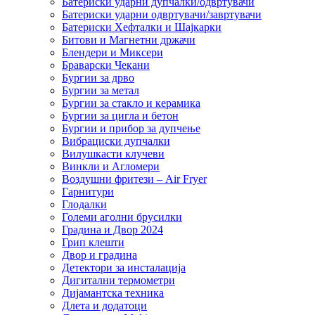
Батериски ударни дупчалки/одвртувачи
Батериски ударни одвртувачи/завртувачи
Батериски Хефталки и Шајкарки
Битови и Магнетни држачи
Блендери и Миксери
Браварски Чекани
Бургии за дрво
Бургии за метал
Бургии за стакло и керамика
Бургии за цигла и бетон
Бургии и прибор за дупчење
Вибрациски дупчалки
Вилушкасти клучеви
Винкли и Агломери
Воздушни фритези – Air Fryer
Гарнитури
Глодалки
Големи аголни брусилки
Градина и Двор 2024
Грип клешти
Двор и градина
Детектори за инсталација
Дигитални термометри
Дијамантска техника
Длета и додатоци