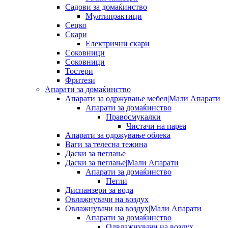
Садови за домаќинство
Мултипрактици
Сецко
Скари
Електрични скари
Соковници
Соковници
Тостери
Фритези
Апарати за домаќинство
Апарати за одржување мебел|Мали Апарати
Апарати за домаќинство
Правосмукалки
Чистачи на пареа
Апарати за одржување облека
Ваги за телесна тежина
Даски за пеглање
Даски за пеглање|Мали Апарати
Апарати за домаќинство
Пегли
Диспанзери за вода
Овлажнувачи на воздух
Овлажнувачи на воздух|Мали Апарати
Апарати за домаќинство
Одвлажнувачи на воздух