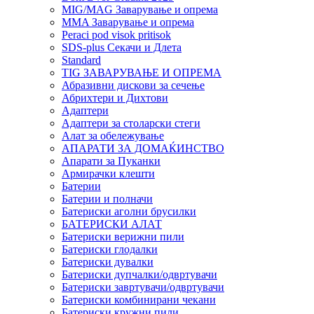
MIG/MAG Заварување и опрема
MMA Заварување и опрема
Peraci pod visok pritisok
SDS-plus Секачи и Длета
Standard
TIG ЗАВАРУВАЊЕ И ОПРЕМА
Абразивни дискови за сечење
Абрихтери и Дихтови
Адаптери
Адаптери за столарски стеги
Алат за обележување
АПАРАТИ ЗА ДОМАЌИНСТВО
Апарати за Пуканки
Армирачки клешти
Батерии
Батерии и полначи
Батериски аголни брусилки
БАТЕРИСКИ АЛАТ
Батериски верижни пили
Батериски глодалки
Батериски дувалки
Батериски дупчалки/одвртувачи
Батериски завртувачи/одвртувачи
Батериски комбинирани чекани
Батериски кружни пили