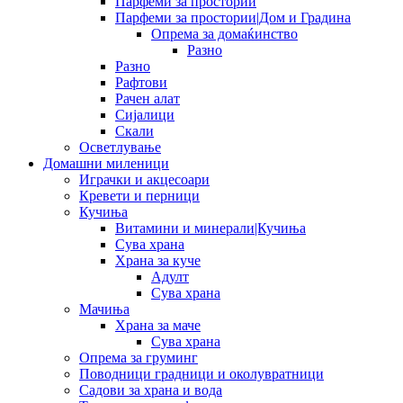
Парфеми за простории
Парфеми за простории|Дом и Градина
Опрема за домаќинство
Разно
Разно
Рафтови
Рачен алат
Сијалици
Скали
Осветлување
Домашни миленици
Играчки и акцесоари
Кревети и перници
Кучиња
Витамини и минерали|Кучиња
Сува храна
Храна за куче
Адулт
Сува храна
Мачиња
Храна за маче
Сува храна
Опрема за груминг
Поводници градници и околувратници
Садови за храна и вода