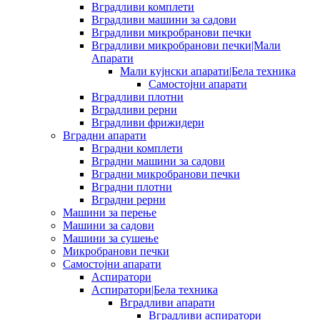
Вградливи комплети
Вградливи машини за садови
Вградливи микробранови печки
Вградливи микробранови печки|Мали
Апарати
Мали кујнски апарати|Бела техника
Самостојни апарати
Вградливи плотни
Вградливи рерни
Вградливи фрижидери
Вградни апарати
Вградни комплети
Вградни машини за садови
Вградни микробранови печки
Вградни плотни
Вградни рерни
Машини за перење
Машини за садови
Машини за сушење
Микробранови печки
Самостојни апарати
Аспиратори
Аспиратори|Бела техника
Вградливи апарати
Вградливи аспиратори