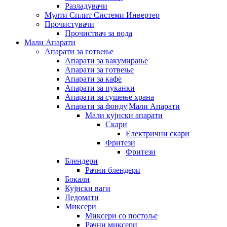
Разладувачи
Мулти Сплит Системи Инвертер
Прочистувачи
Прочиствач за вода
Мали Апарати
Апарати за готвење
Апарати за вакумирање
Апарати за готвење
Апарати за кафе
Апарати за пуканки
Апарати за сушење храна
Апарати за фонду|Мали Апарати
Мали кујнски апарати
Скари
Електрични скари
Фритези
Фритези
Блендери
Рачни блендери
Бокали
Кујнски ваги
Ледомати
Миксери
Миксери со постоље
Рачни миксери