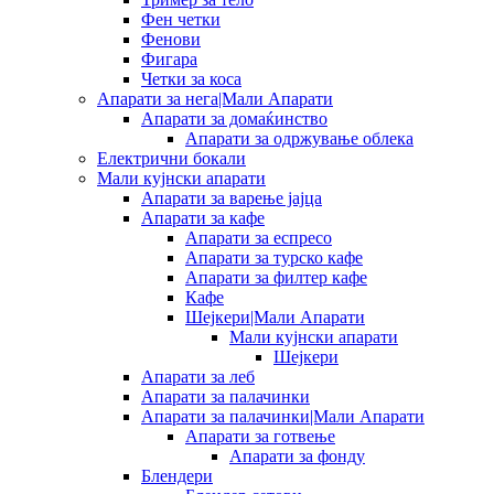
Фен четки
Фенови
Фигара
Четки за коса
Апарати за нега|Мали Апарати
Апарати за домаќинство
Апарати за одржување облека
Електрични бокали
Мали кујнски апарати
Апарати за варење јајца
Апарати за кафе
Апарати за еспресо
Апарати за турско кафе
Апарати за филтер кафе
Кафе
Шејкери|Мали Апарати
Мали кујнски апарати
Шејкери
Апарати за леб
Апарати за палачинки
Апарати за палачинки|Мали Апарати
Апарати за готвење
Апарати за фонду
Блендери