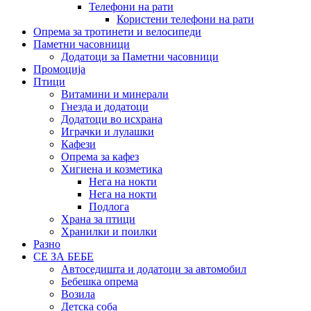
Телефони на рати
Користени телефони на рати
Опрема за тротинети и велосипеди
Паметни часовници
Додатоци за Паметни часовници
Промоција
Птици
Витамини и минерали
Гнезда и додатоци
Додатоци во исхрана
Играчки и лулашки
Кафези
Опрема за кафез
Хигиена и козметика
Нега на нокти
Нега на нокти
Подлога
Храна за птици
Хранилки и поилки
Разно
СЕ ЗА БЕБЕ
Автоседишта и додатоци за автомобил
Бебешка опрема
Возила
Детска соба