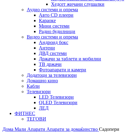
Хедсет жичани слушалки
Аудио системи и опрема
Авто CD плеери
Караоке
Мини системи
Радио будилници
Видео системи и опрема
Андроид бокс
Антени
ДВД системи
Држачи за таблети и мобилни
ТВ држачи
Фотоапарати и камери
Додатоци за телевизори
Домашно кино
Кабли
Телевизори
LED Телевизори
QLED Телевизори
ЛЕД
ФИТНЕС
ТЕГОВИ
Дома
Мали Апарати
Апарати за домаќинство
Садопери