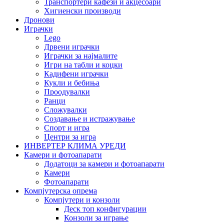
Транспортери кафези и акцесоари
Хигиенски производи
Дронови
Играчки
Lego
Дрвени играчки
Играчки за најмалите
Игри на табли и коцки
Кадифени играчки
Кукли и бебиња
Проодувалки
Ранци
Сложувалки
Создавање и истражување
Спорт и игра
Центри за игра
ИНВЕРТЕР КЛИМА УРЕДИ
Камери и фотоапарати
Додатоци за камери и фотоапарати
Камери
Фотоапарати
Компјутерска опрема
Компјутери и конзоли
Деск топ конфигурации
Конзоли за играње