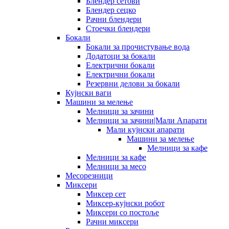
Блендер сетови
Блендер сецко
Рачни блендери
Стоечки блендери
Бокали
Бокали за прочистување вода
Додатоци за бокали
Електрични бокали
Електрични бокали
Резервни делови за бокали
Кујнски ваги
Машини за мелење
Мелници за зачини
Мелници за зачини|Мали Апарати
Мали кујнски апарати
Машини за мелење
Мелници за кафе
Мелници за кафе
Мелници за месо
Месорезници
Миксери
Миксер сет
Миксер-кујнски робот
Миксери со постоље
Рачни миксери