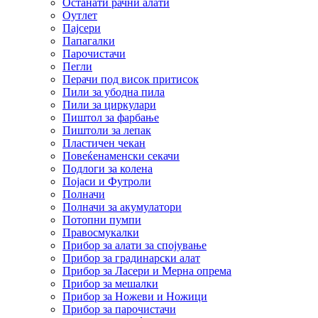
Останати рачни алати
Оутлет
Пајсери
Папагалки
Парочистачи
Пегли
Перачи под висок притисок
Пили за убодна пила
Пили за циркулари
Пиштол за фарбање
Пиштоли за лепак
Пластичен чекан
Повеќенаменски секачи
Подлоги за колена
Појаси и Футроли
Полначи
Полначи за акумулатори
Потопни пумпи
Правосмукалки
Прибор за алати за спојување
Прибор за градинарски алат
Прибор за Ласери и Мерна опрема
Прибор за мешалки
Прибор за Ножеви и Ножици
Прибор за парочистачи