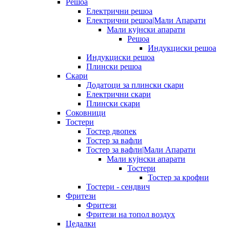
Решоа
Електрични решоа
Електрични решоа|Мали Апарати
Мали кујнски апарати
Решоа
Индукциски решоа
Индукциски решоа
Плински решоа
Скари
Додатоци за плински скари
Електрични скари
Плински скари
Соковници
Тостери
Тостер двопек
Тостер за вафли
Тостер за вафли|Мали Апарати
Мали кујнски апарати
Тостери
Тостер за крофни
Тостери - сендвич
Фритези
Фритези
Фритези на топол воздух
Цедалки