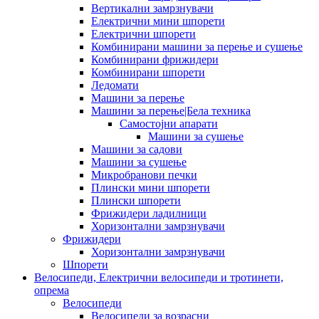
Вертикални замрзнувачи
Електрични мини шпорети
Електрични шпорети
Комбинирани машини за перење и сушење
Комбинирани фрижидери
Комбинирани шпорети
Ледомати
Машини за перење
Машини за перење|Бела техника
Самостојни апарати
Машини за сушење
Машини за садови
Машини за сушење
Микробранови печки
Плински мини шпорети
Плински шпорети
Фрижидери ладилници
Хоризонтални замрзнувачи
Фрижидери
Хоризонтални замрзнувачи
Шпорети
Велосипеди, Електрични велосипеди и тротинети,
опрема
Велосипеди
Велосипеди за возрасни