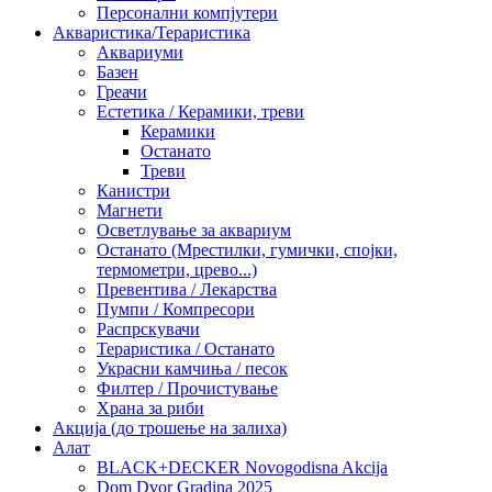
Персонални компјутери
Акваристика/Тераристика
Аквариуми
Базен
Греачи
Естетика / Керамики, треви
Керамики
Останато
Треви
Канистри
Магнети
Осветлување за аквариум
Останато (Мрестилки, гумички, спојки,
термометри, црево...)
Превентива / Лекарства
Пумпи / Компресори
Распрскувачи
Тераристика / Останато
Украсни камчиња / песок
Филтер / Прочистување
Храна за риби
Акција (до трошење на залиха)
Алат
BLACK+DECKER Novogodisna Akcija
Dom Dvor Gradina 2025