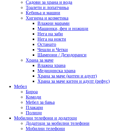
Садови за храна и вода
Тоалети и лопатчиња
Ќебиња и машни
Хигиена и козметика
Влажни марами
Машинки, фен и ножици
Нега на заби
Нега на нокти
Останато
Чешли и Четки
Шампони / Дезодоранси
Храна за маче
Влажна храна
Медицинска храна
Храна за маче (китен и адулт)
Храна за маче китен и адулт (рефус)
Мебел
Бироа
Комоди
Мебел за бања
Плакари
Полици
Мобилни телефони и додатоци
Додатоци за мобилни телефони
Мобилни телефони