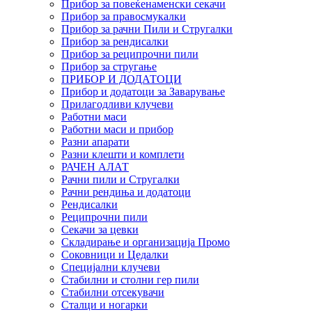
Прибор за повеќенаменски секачи
Прибор за правосмукалки
Прибор за рачни Пили и Стругалки
Прибор за рендисалки
Прибор за реципрочни пили
Прибор за стругање
ПРИБОР И ДОДАТОЦИ
Прибор и додатоци за Заварување
Прилагодливи клучеви
Работни маси
Работни маси и прибор
Разни апарати
Разни клешти и комплети
РАЧЕН АЛАТ
Рачни пили и Стругалки
Рачни рендиња и додатоци
Рендисалки
Реципрочни пили
Секачи за цевки
Складирање и организација Промо
Соковници и Цедалки
Специјални клучеви
Стабилни и столни гер пили
Стабилни отсекувачи
Сталци и ногарки