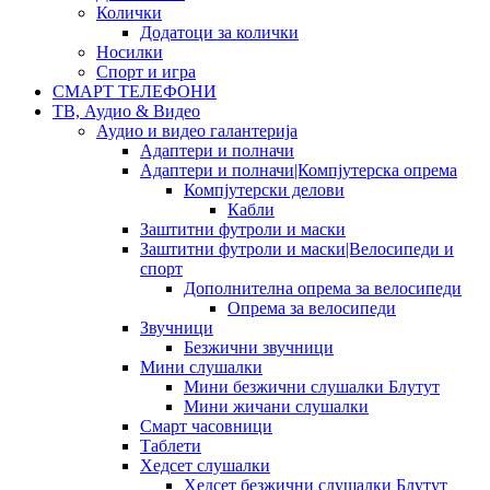
Колички
Додатоци за колички
Носилки
Спорт и игра
СМАРТ ТЕЛЕФОНИ
ТВ, Аудио & Видео
Аудио и видео галантерија
Адаптери и полначи
Адаптери и полначи|Компјутерска опрема
Компјутерски делови
Кабли
Заштитни футроли и маски
Заштитни футроли и маски|Велосипеди и
спорт
Дополнителна опрема за велосипеди
Опрема за велосипеди
Звучници
Безжични звучници
Мини слушалки
Мини безжични слушалки Блутут
Мини жичани слушалки
Смарт часовници
Таблети
Хедсет слушалки
Хедсет безжични слушалки Блутут