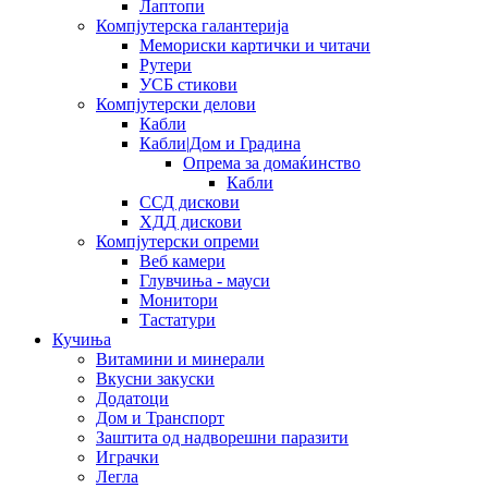
Лаптопи
Компјутерска галантерија
Мемориски картички и читачи
Рутери
УСБ стикови
Компјутерски делови
Кабли
Кабли|Дом и Градина
Опрема за домаќинство
Кабли
ССД дискови
ХДД дискови
Компјутерски опреми
Веб камери
Глувчиња - мауси
Монитори
Тастатури
Кучиња
Витамини и минерали
Вкусни закуски
Додатоци
Дом и Транспорт
Заштита од надворешни паразити
Играчки
Легла