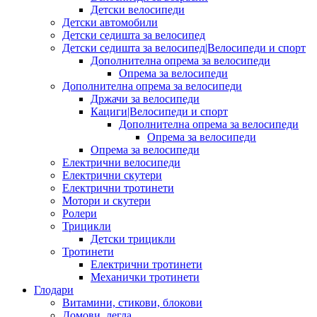
Детски велосипеди
Детски автомобили
Детски седишта за велосипед
Детски седишта за велосипед|Велосипеди и спорт
Дополнителна опрема за велосипеди
Опрема за велосипеди
Дополнителна опрема за велосипеди
Држачи за велосипеди
Кациги|Велосипеди и спорт
Дополнителна опрема за велосипеди
Опрема за велосипеди
Опрема за велосипеди
Електрични велосипеди
Електрични скутери
Електрични тротинети
Мотори и скутери
Ролери
Трицикли
Детски трицикли
Тротинети
Електрични тротинети
Механички тротинети
Глодари
Витамини, стикови, блокови
Домови, легла