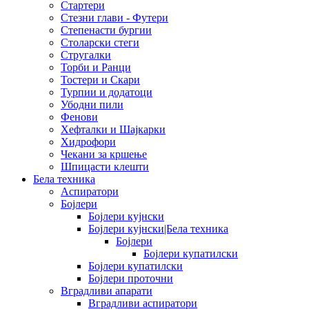
Стартери
Стезни глави - Футери
Степенасти бургии
Столарски стеги
Стругалки
Торби и Ранци
Тостери и Скари
Турпии и додатоци
Убодни пили
Фенови
Хефталки и Шајкарки
Хидрофори
Чекани за кршење
Шпицасти клешти
Бела техника
Аспиратори
Бојлери
Бојлери кујнски
Бојлери кујнски|Бела техника
Бојлери
Бојлери купатилски
Бојлери купатилски
Бојлери проточни
Вградливи апарати
Вградливи аспиратори