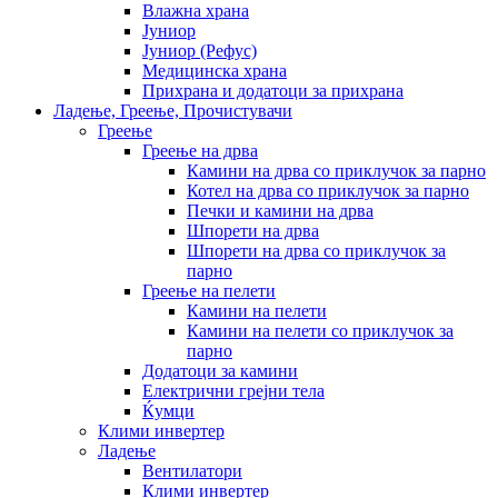
Влажна храна
Јуниор
Јуниор (Рефус)
Медицинска храна
Прихрана и додатоци за прихрана
Ладење, Греење, Прочистувачи
Греење
Греење на дрва
Камини на дрва со приклучок за парно
Котел на дрва со приклучок за парно
Печки и камини на дрва
Шпорети на дрва
Шпорети на дрва со приклучок за
парно
Греење на пелети
Камини на пелети
Камини на пелети со приклучок за
парно
Додатоци за камини
Електрични грејни тела
Ќумци
Клими инвертер
Ладење
Вентилатори
Клими инвертер