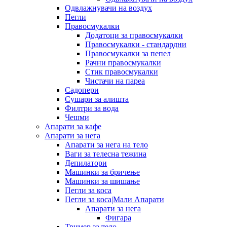
Одвлажнувачи на воздух
Пегли
Правосмукалки
Додатоци за правосмукалки
Правосмукалки - стандардни
Правосмукалки за пепел
Рачни правосмукалки
Стик правосмукалки
Чистачи на пареа
Садопери
Сушари за алишта
Филтри за вода
Чешми
Апарати за кафе
Апарати за нега
Апарати за нега на тело
Ваги за телесна тежина
Депилатори
Машинки за бричење
Машинки за шишање
Пегли за коса
Пегли за коса|Мали Апарати
Апарати за нега
Фигара
Тример за тело