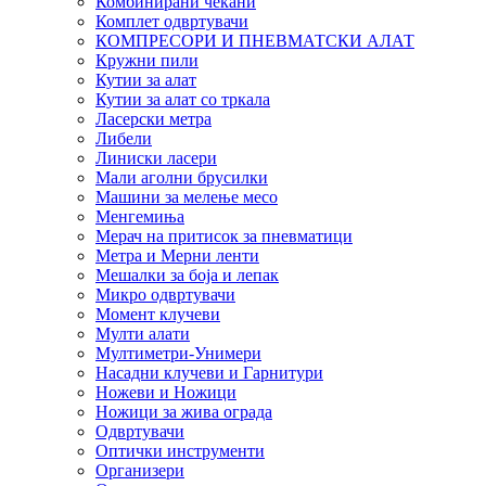
Комбинирани чекани
Комплет одвртувачи
КОМПРЕСОРИ И ПНЕВМАТСКИ АЛАТ
Кружни пили
Кутии за алат
Кутии за алат со тркала
Ласерски метра
Либели
Линиски ласери
Мали аголни брусилки
Машини за мелење месо
Менгемиња
Мерач на притисок за пневматици
Метра и Мерни ленти
Мешалки за боја и лепак
Микро одвртувачи
Момент клучеви
Мулти алати
Мултиметри-Унимери
Насадни клучеви и Гарнитури
Ножеви и Ножици
Ножици за жива ограда
Одвртувачи
Оптички инструменти
Организери