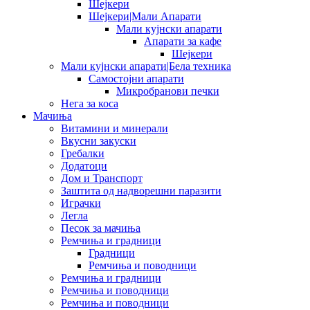
Шејкери
Шејкери|Мали Апарати
Мали кујнски апарати
Апарати за кафе
Шејкери
Мали кујнски апарати|Бела техника
Самостојни апарати
Микробранови печки
Нега за коса
Мачиња
Витамини и минерали
Вкусни закуски
Гребалки
Додатоци
Дом и Транспорт
Заштита од надворешни паразити
Играчки
Легла
Песок за мачиња
Ремчиња и градници
Градници
Ремчиња и поводници
Ремчиња и градници
Ремчиња и поводници
Ремчиња и поводници