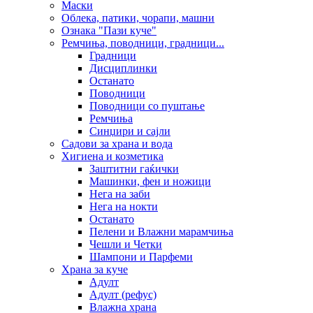
Маски
Облека, патики, чорапи, машни
Ознака "Пази куче"
Ремчиња, поводници, градници...
Градници
Дисциплинки
Останато
Поводници
Поводници со пуштање
Ремчиња
Синџири и сајли
Садови за храна и вода
Хигиена и козметика
Заштитни гаќички
Машинки, фен и ножици
Нега на заби
Нега на нокти
Останато
Пелени и Влажни марамчиња
Чешли и Четки
Шампони и Парфеми
Храна за куче
Адулт
Адулт (рефус)
Влажна храна