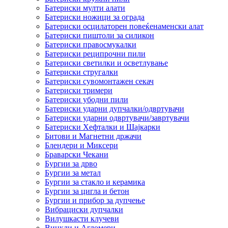
Батериски мулти алати
Батериски ножици за ограда
Батериски осцилаторен повеќенаменски алат
Батериски пиштоли за силикон
Батериски правосмукалки
Батериски реципрочни пили
Батериски светилки и осветлување
Батериски стругалки
Батериски сувомонтажен секач
Батериски тримери
Батериски убодни пили
Батериски ударни дупчалки/одвртувачи
Батериски ударни одвртувачи/завртувачи
Батериски Хефталки и Шајкарки
Битови и Магнетни држачи
Блендери и Миксери
Браварски Чекани
Бургии за дрво
Бургии за метал
Бургии за стакло и керамика
Бургии за цигла и бетон
Бургии и прибор за дупчење
Вибрациски дупчалки
Вилушкасти клучеви
Винкли и Агломери