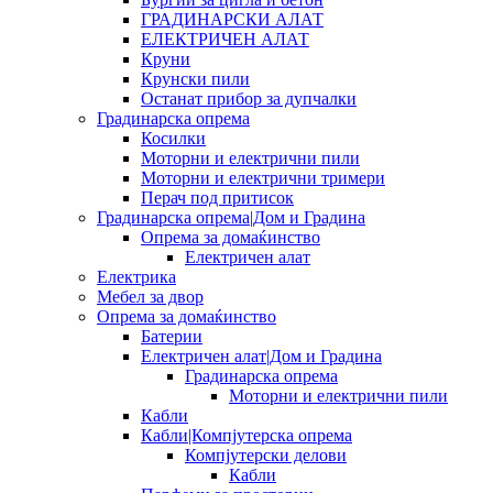
ГРАДИНАРСКИ АЛАТ
ЕЛЕКТРИЧЕН АЛАТ
Круни
Крунски пили
Останат прибор за дупчалки
Градинарска опрема
Косилки
Моторни и електрични пили
Моторни и електрични тримери
Перач под притисок
Градинарска опрема|Дом и Градина
Опрема за домаќинство
Електричен алат
Електрика
Мебел за двор
Опрема за домаќинство
Батерии
Електричен алат|Дом и Градина
Градинарска опрема
Моторни и електрични пили
Кабли
Кабли|Компјутерска опрема
Компјутерски делови
Кабли