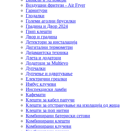
Воздушни фритези - Air Fryer
Гарнитури
Глодалки
Големи аголни брусилки
Градина и Двор 2024
Грип клешти
Двор и градина
Детектори за инсталација
Дигитални термометри
Дијамантска техника
Длета и додатоци
Додатоци за Multievo
Дупчалки
Дупчење и одвртување
Електрични греалки
Имбус клучеви
Инспекциски ламби
Кафемати
Клешти за кабел папучи
Клешти за отстранување на изолација од жица
Клешти за поп нитни
Комбинирани батериски сетови
Комбинирани клешти
Комбинирани клучеви