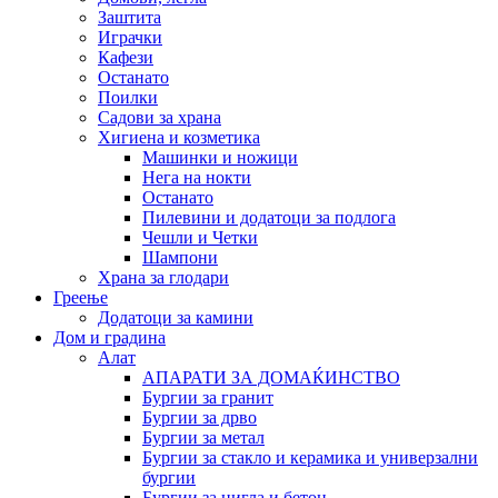
Заштита
Играчки
Кафези
Останато
Поилки
Садови за храна
Хигиена и козметика
Машинки и ножици
Нега на нокти
Останато
Пилевини и додатоци за подлога
Чешли и Четки
Шампони
Храна за глодари
Греење
Додатоци за камини
Дом и градина
Алат
АПАРАТИ ЗА ДОМАЌИНСТВО
Бургии за гранит
Бургии за дрво
Бургии за метал
Бургии за стакло и керамика и универзални
бургии
Бургии за цигла и бетон