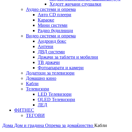
Хедсет жичани слушалки
Аудио системи и опрема
Авто CD плеери
Караоке
Мини системи
Радио будилници
Видео системи и опрема
Андроид бокс
Антени
ДВД системи
Држачи за таблети и мобилни
ТВ држачи
Фотоапарати и камери
Додатоци за телевизори
Домашно кино
Кабли
Телевизори
LED Телевизори
QLED Телевизори
ЛЕД
ФИТНЕС
ТЕГОВИ
Дома
Дом и градина
Опрема за домаќинство
Кабли