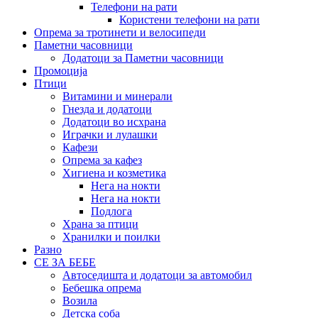
Телефони на рати
Користени телефони на рати
Опрема за тротинети и велосипеди
Паметни часовници
Додатоци за Паметни часовници
Промоција
Птици
Витамини и минерали
Гнезда и додатоци
Додатоци во исхрана
Играчки и лулашки
Кафези
Опрема за кафез
Хигиена и козметика
Нега на нокти
Нега на нокти
Подлога
Храна за птици
Хранилки и поилки
Разно
СЕ ЗА БЕБЕ
Автоседишта и додатоци за автомобил
Бебешка опрема
Возила
Детска соба