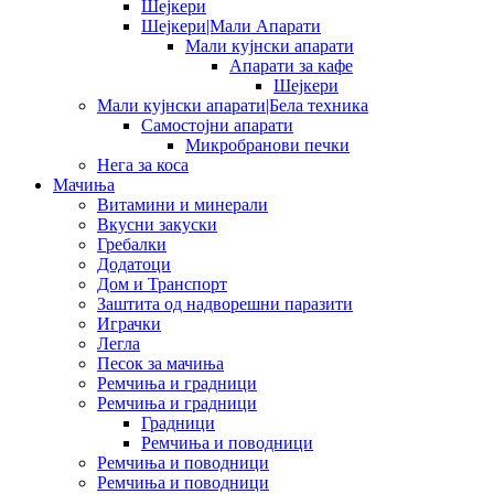
Шејкери
Шејкери|Мали Апарати
Мали кујнски апарати
Апарати за кафе
Шејкери
Мали кујнски апарати|Бела техника
Самостојни апарати
Микробранови печки
Нега за коса
Мачиња
Витамини и минерали
Вкусни закуски
Гребалки
Додатоци
Дом и Транспорт
Заштита од надворешни паразити
Играчки
Легла
Песок за мачиња
Ремчиња и градници
Ремчиња и градници
Градници
Ремчиња и поводници
Ремчиња и поводници
Ремчиња и поводници