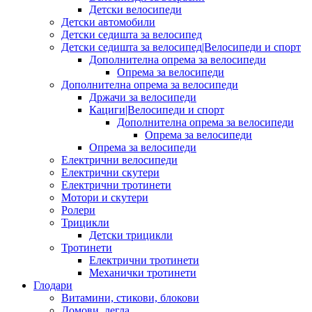
Детски велосипеди
Детски автомобили
Детски седишта за велосипед
Детски седишта за велосипед|Велосипеди и спорт
Дополнителна опрема за велосипеди
Опрема за велосипеди
Дополнителна опрема за велосипеди
Држачи за велосипеди
Кациги|Велосипеди и спорт
Дополнителна опрема за велосипеди
Опрема за велосипеди
Опрема за велосипеди
Електрични велосипеди
Електрични скутери
Електрични тротинети
Мотори и скутери
Ролери
Трицикли
Детски трицикли
Тротинети
Електрични тротинети
Механички тротинети
Глодари
Витамини, стикови, блокови
Домови, легла