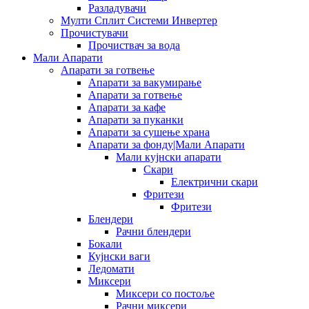
Разладувачи
Мулти Сплит Системи Инвертер
Прочистувачи
Прочиствач за вода
Мали Апарати
Апарати за готвење
Апарати за вакумирање
Апарати за готвење
Апарати за кафе
Апарати за пуканки
Апарати за сушење храна
Апарати за фонду|Мали Апарати
Мали кујнски апарати
Скари
Електрични скари
Фритези
Фритези
Блендери
Рачни блендери
Бокали
Кујнски ваги
Ледомати
Миксери
Миксери со постоље
Рачни миксери