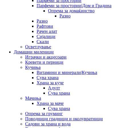
Парфеми за простории
Парфеми за простории|Дом и Градина
Опрема за домаќинство
Разно
Разно
Рафтови
Рачен алат
Сијалици
Скали
Осветлување
Домашни миленици
Играчки и акцесоари
Кревети и перници
Кучиња
Витамини и минерали|Кучиња
Сува храна
Храна за куче
Адулт
Сува храна
Мачиња
Храна за маче
Сува храна
Опрема за груминг
Поводници градници и околувратници
Садови за храна и вода