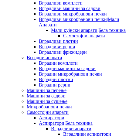
Вградливи комплети
Вградливи машини за садови
Вградливи микробранови печки
Вградливи микробранови печки|Мали
Апарати
Мали кујнски апарати|Бела техника
Самостојни апарати
Вградливи плотни
Вградливи рерни
Вградливи фрижидери
Вградни апарати
Вградни комплети
Вградни машини за садови
Вградни микробранови печки
Вградни плотни
Вградни рерни
Машини за перење
Машини за садови
Машини за сушење
Микробранови печки
Самостојни апарати
Аспиратори
Аспиратори|Бела техника
Вградливи апарати
Вградливи аспиратори