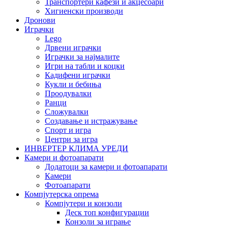
Транспортери кафези и акцесоари
Хигиенски производи
Дронови
Играчки
Lego
Дрвени играчки
Играчки за најмалите
Игри на табли и коцки
Кадифени играчки
Кукли и бебиња
Проодувалки
Ранци
Сложувалки
Создавање и истражување
Спорт и игра
Центри за игра
ИНВЕРТЕР КЛИМА УРЕДИ
Камери и фотоапарати
Додатоци за камери и фотоапарати
Камери
Фотоапарати
Компјутерска опрема
Компјутери и конзоли
Деск топ конфигурации
Конзоли за играње