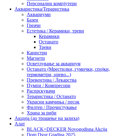
Персонални компјутери
Акваристика/Тераристика
Аквариуми
Базен
Греачи
Естетика / Керамики, треви
Керамики
Останато
Треви
Канистри
Магнети
Осветлување за аквариум
Останато (Мрестилки, гумички, спојки,
термометри, црево...)
Превентива / Лекарства
Пумпи / Компресори
Распрскувачи
Тераристика / Останато
Украсни камчиња / песок
Филтер / Прочистување
Храна за риби
Акција (до трошење на залиха)
Алат
BLACK+DECKER Novogodisna Akcija
Dom Dvor Gradina 2025