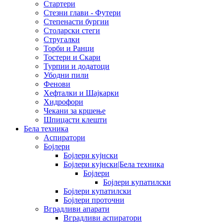
Стартери
Стезни глави - Футери
Степенасти бургии
Столарски стеги
Стругалки
Торби и Ранци
Тостери и Скари
Турпии и додатоци
Убодни пили
Фенови
Хефталки и Шајкарки
Хидрофори
Чекани за кршење
Шпицасти клешти
Бела техника
Аспиратори
Бојлери
Бојлери кујнски
Бојлери кујнски|Бела техника
Бојлери
Бојлери купатилски
Бојлери купатилски
Бојлери проточни
Вградливи апарати
Вградливи аспиратори