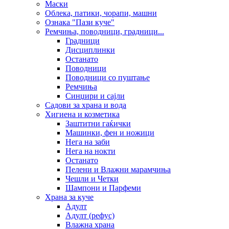
Маски
Облека, патики, чорапи, машни
Ознака "Пази куче"
Ремчиња, поводници, градници...
Градници
Дисциплинки
Останато
Поводници
Поводници со пуштање
Ремчиња
Синџири и сајли
Садови за храна и вода
Хигиена и козметика
Заштитни гаќички
Машинки, фен и ножици
Нега на заби
Нега на нокти
Останато
Пелени и Влажни марамчиња
Чешли и Четки
Шампони и Парфеми
Храна за куче
Адулт
Адулт (рефус)
Влажна храна