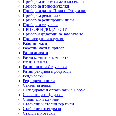
Прибор за повеќенаменски секачи
Прибор за правосмукалки
Прибор за рачни Пили и Стругалки
Прибор за рендисалки
Прибор за реципрочни пили
Прибор за стругање
ПРИБОР И ДОДАТОЦИ
Прибор и додатоци за Заварување
Прилагодливи клучеви
Работни маси
Работни маси и прибор
Разни апарати
Разни клешти и комплети
РАЧЕН АЛАТ
Рачни пили и Стругалки
Рачни рендиња и додатоци
Рендисалки
Реципрочни пили
Секачи за цевки
Складирање и организација Промо
Соковници и Цедалки
Специјални клучеви
Стабилни и столни гер пили
Стабилни отсекувачи
Сталци и ногарки