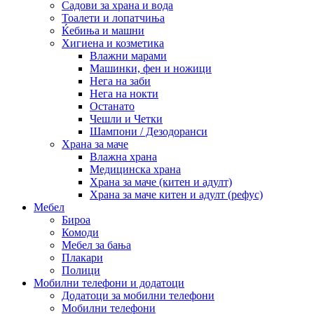
Садови за храна и вода
Тоалети и лопатчиња
Ќебиња и машни
Хигиена и козметика
Влажни марами
Машинки, фен и ножици
Нега на заби
Нега на нокти
Останато
Чешли и Четки
Шампони / Дезодоранси
Храна за маче
Влажна храна
Медицинска храна
Храна за маче (китен и адулт)
Храна за маче китен и адулт (рефус)
Мебел
Бироа
Комоди
Мебел за бања
Плакари
Полици
Мобилни телефони и додатоци
Додатоци за мобилни телефони
Мобилни телефони