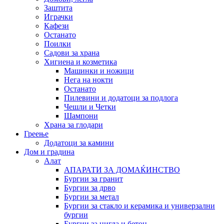
Заштита
Играчки
Кафези
Останато
Поилки
Садови за храна
Хигиена и козметика
Машинки и ножици
Нега на нокти
Останато
Пилевини и додатоци за подлога
Чешли и Четки
Шампони
Храна за глодари
Греење
Додатоци за камини
Дом и градина
Алат
АПАРАТИ ЗА ДОМАЌИНСТВО
Бургии за гранит
Бургии за дрво
Бургии за метал
Бургии за стакло и керамика и универзални
бургии
Бургии за цигла и бетон