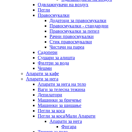
Одвлажнувачи на воздух
Пегли
Правосмукалки
Додатоци за правосмукалки
Правосмукалки - стандардни
Правосмукалки за пепел
Рачни правосмукалки
Стик правосмукалки
Чистачи на пареа
Садопери
Сушари за алишта
Филтри за вода
Чешми
Апарати за кафе
Апарати за нега
Апарати за нега на тело
Ваги за телесна тежина
Депилатори
Машинки за бричење
Машинки за шишање
Пегли за коса
Пегли за коса|Мали Апарати
Апарати за нега
Фигара
Тример за тело