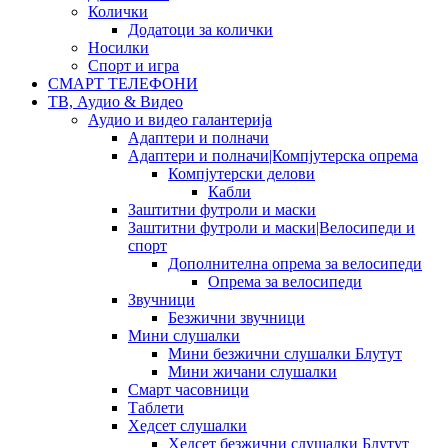
Колички
Додатоци за колички
Носилки
Спорт и игра
СМАРТ ТЕЛЕФОНИ
ТВ, Аудио & Видео
Аудио и видео галантерија
Адаптери и полначи
Адаптери и полначи|Компјутерска опрема
Компјутерски делови
Кабли
Заштитни футроли и маски
Заштитни футроли и маски|Велосипеди и
спорт
Дополнителна опрема за велосипеди
Опрема за велосипеди
Звучници
Безжични звучници
Мини слушалки
Мини безжични слушалки Блутут
Мини жичани слушалки
Смарт часовници
Таблети
Хедсет слушалки
Хедсет безжични слушалки Блутут