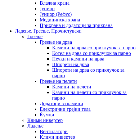
Влажна храна
Јуниор
Јуниор (Рефус)
Медицинска храна
Прихрана и додатоци за прихрана
Ладење, Греење, Прочистувачи
Греење
Греење на дрва
Камини на дрва со приклучок за парно
Котел на дрва со приклучок за парно
Печки и камини на дрва
Шпорети на дрва
Шпорети на дрва со приклучок за
парно
Греење на пелети
Камини на пелети
Камини на пелети со приклучок за
парно
Додатоци за камини
Електрични грејни тела
Ќумци
Клими инвертер
Ладење
Вентилатори
Клими инвертер