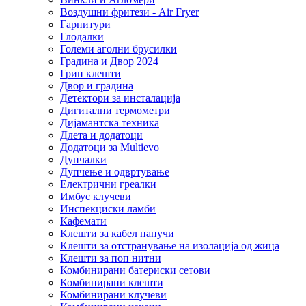
Воздушни фритези - Air Fryer
Гарнитури
Глодалки
Големи аголни брусилки
Градина и Двор 2024
Грип клешти
Двор и градина
Детектори за инсталација
Дигитални термометри
Дијамантска техника
Длета и додатоци
Додатоци за Multievo
Дупчалки
Дупчење и одвртување
Електрични греалки
Имбус клучеви
Инспекциски ламби
Кафемати
Клешти за кабел папучи
Клешти за отстранување на изолација од жица
Клешти за поп нитни
Комбинирани батериски сетови
Комбинирани клешти
Комбинирани клучеви