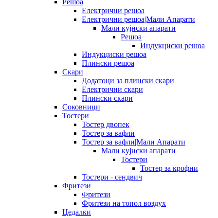
Решоа
Електрични решоа
Електрични решоа|Мали Апарати
Мали кујнски апарати
Решоа
Индукциски решоа
Индукциски решоа
Плински решоа
Скари
Додатоци за плински скари
Електрични скари
Плински скари
Соковници
Тостери
Тостер двопек
Тостер за вафли
Тостер за вафли|Мали Апарати
Мали кујнски апарати
Тостери
Тостер за крофни
Тостери - сендвич
Фритези
Фритези
Фритези на топол воздух
Цедалки