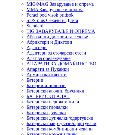
MIG/MAG Заварување и опрема
MMA Заварување и опрема
Peraci pod visok pritisok
SDS-plus Секачи и Длета
Standard
TIG ЗАВАРУВАЊЕ И ОПРЕМА
Абразивни дискови за сечење
Абрихтери и Дихтови
Адаптери
Адаптери за столарски стеги
Алат за обележување
АПАРАТИ ЗА ДОМАЌИНСТВО
Апарати за Пуканки
Армирачки клешти
Батерии
Батерии и полначи
Батериски аголни брусилки
БАТЕРИСКИ АЛАТ
Батериски верижни пили
Батериски глодалки
Батериски дувалки
Батериски дупчалки/одвртувачи
Батериски завртувачи/одвртувачи
Батериски комбинирани чекани
Батериски кружни пили