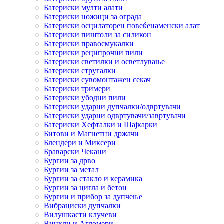
Батериски мулти алати
Батериски ножици за ограда
Батериски осцилаторен повеќенаменски алат
Батериски пиштоли за силикон
Батериски правосмукалки
Батериски реципрочни пили
Батериски светилки и осветлување
Батериски стругалки
Батериски сувомонтажен секач
Батериски тримери
Батериски убодни пили
Батериски ударни дупчалки/одвртувачи
Батериски ударни одвртувачи/завртувачи
Батериски Хефталки и Шајкарки
Битови и Магнетни држачи
Блендери и Миксери
Браварски Чекани
Бургии за дрво
Бургии за метал
Бургии за стакло и керамика
Бургии за цигла и бетон
Бургии и прибор за дупчење
Вибрациски дупчалки
Вилушкасти клучеви
Винкли и Агломери