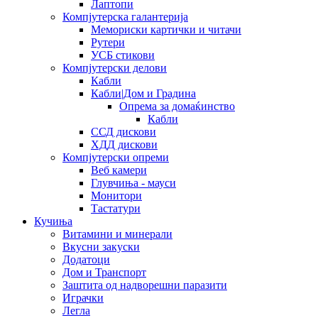
Лаптопи
Компјутерска галантерија
Мемориски картички и читачи
Рутери
УСБ стикови
Компјутерски делови
Кабли
Кабли|Дом и Градина
Опрема за домаќинство
Кабли
ССД дискови
ХДД дискови
Компјутерски опреми
Веб камери
Глувчиња - мауси
Монитори
Тастатури
Кучиња
Витамини и минерали
Вкусни закуски
Додатоци
Дом и Транспорт
Заштита од надворешни паразити
Играчки
Легла