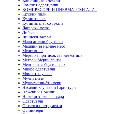
Комбинирани чекани
Комплет одвртувачи
КОМПРЕСОРИ И ПНЕВМАТСКИ АЛАТ
Кружни пили
Кутии за алат
Кутии за алат со тркала
Ласерски метра
Либели
Линиски ласери
Мали аголни брусилки
Машини за мелење месо
Менгемиња
Мерач на притисок за пневматици
Метра и Мерни ленти
Мешалки за боја и лепак
Микро одвртувачи
Момент клучеви
Мулти алати
Мултиметри-Унимери
Насадни клучеви и Гарнитури
Ножеви и Ножици
Ножици за жива ограда
Одвртувачи
Оптички инструменти
Организери