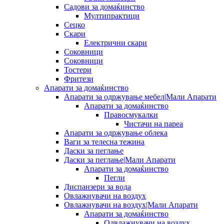
Садови за домаќинство
Мултипрактици
Сецко
Скари
Електрични скари
Соковници
Соковници
Тостери
Фритези
Апарати за домаќинство
Апарати за одржување мебел|Мали Апарати
Апарати за домаќинство
Правосмукалки
Чистачи на пареа
Апарати за одржување облека
Ваги за телесна тежина
Даски за пеглање
Даски за пеглање|Мали Апарати
Апарати за домаќинство
Пегли
Диспанзери за вода
Овлажнувачи на воздух
Овлажнувачи на воздух|Мали Апарати
Апарати за домаќинство
Одвлажнувачи на воздух