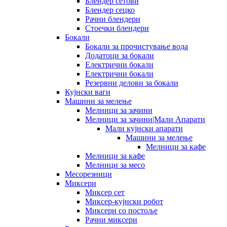
Блендер сетови
Блендер сецко
Рачни блендери
Стоечки блендери
Бокали
Бокали за прочистување вода
Додатоци за бокали
Електрични бокали
Електрични бокали
Резервни делови за бокали
Кујнски ваги
Машини за мелење
Мелници за зачини
Мелници за зачини|Мали Апарати
Мали кујнски апарати
Машини за мелење
Мелници за кафе
Мелници за кафе
Мелници за месо
Месорезници
Миксери
Миксер сет
Миксер-кујнски робот
Миксери со постоље
Рачни миксери