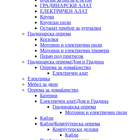
ГРАДИНАРСКИ АЛАТ
ЕЛЕКТРИЧЕН АЛАТ
Круни
Крунски пили
Останат прибор за дупчалки
Градинарска опрема
Косилки
Моторни и електрични пили
Моторни и електрични тримери
Перач под притисок
Градинарска опрема|Дом и Градина
Опрема за домаќинство
Електричен алат
Електрика
Мебел за двор
Опрема за домаќинство
Батерии
Електричен алат|Дом и Градина
Градинарска опрема
Моторни и електрични пили
Кабли
Кабли|Компјутерска опрема
Компјутерски делови
Кабли