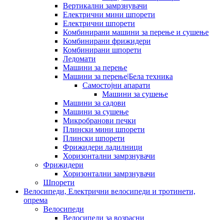
Вертикални замрзнувачи
Електрични мини шпорети
Електрични шпорети
Комбинирани машини за перење и сушење
Комбинирани фрижидери
Комбинирани шпорети
Ледомати
Машини за перење
Машини за перење|Бела техника
Самостојни апарати
Машини за сушење
Машини за садови
Машини за сушење
Микробранови печки
Плински мини шпорети
Плински шпорети
Фрижидери ладилници
Хоризонтални замрзнувачи
Фрижидери
Хоризонтални замрзнувачи
Шпорети
Велосипеди, Електрични велосипеди и тротинети,
опрема
Велосипеди
Велосипеди за возрасни