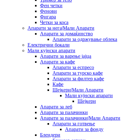
Фен четки
Фенови
Фигара
Четки за коса
Апарати за нега|Мали Апарати
Апарати за домаќинство
Апарати за одржување облека
Електрични бокали
Мали кујнски апарати
Апарати за варење јајца
Апарати за кафе
Апарати за еспресо
Апарати за турско кафе
Апарати за филтер кафе
Кафе
Шејкери|Мали Апарати
Мали кујнски апарати
Шејкери
Апарати за леб
Апарати за палачинки
Апарати за палачинки|Мали Апарати
Апарати за готвење
Апарати за фонду
Блендери