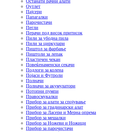
Останати рачни алати
Оутлет
Пајсери
Папагалки
Парочистачи
Пегли
Перачи под висок притисок
Пили за убодна пила
Пили за циркулари
Пиштол за фарбање
Пиштоли за лепак
Пластичен чекан
Повеќенаменски секачи
Подлоги за колена
Појаси и Футроли
Полначи
Полначи за акумулатори
Потопни пумпи
Правосмукалки
Прибор за алати за спојување
Прибор за градинарски алат
Прибор за Ласери и Мерна опрема
Прибор за мешалки
Прибор за Ножеви и Ножици
Прибор за парочистачи