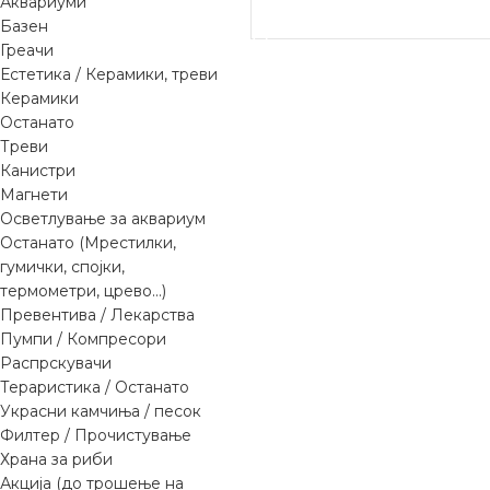
Аквариуми
ДОДАЈ ВО КОШНИЦА
Базен
Греачи
Естетика / Керамики, треви
Керамики
Останато
Треви
Канистри
Магнети
Осветлување за аквариум
Останато (Мрестилки,
гумички, спојки,
термометри, црево...)
Превентива / Лекарства
Пумпи / Компресори
Распрскувачи
Тераристика / Останато
Украсни камчиња / песок
Филтер / Прочистување
Храна за риби
Акција (до трошење на