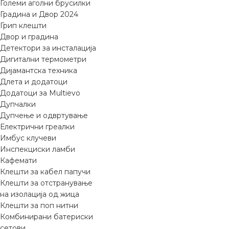
Големи аголни брусилки
Градина и Двор 2024
Грип клешти
Двор и градина
Детектори за инсталација
Дигитални термометри
Дијамантска техника
Длета и додатоци
Додатоци за Multievo
Дупчалки
Дупчење и одвртување
Електрични греалки
Имбус клучеви
Инспекциски ламби
Кафемати
Клешти за кабел папучи
Клешти за отстранување
на изолација од жица
Клешти за поп нитни
Комбинирани батериски
сетови