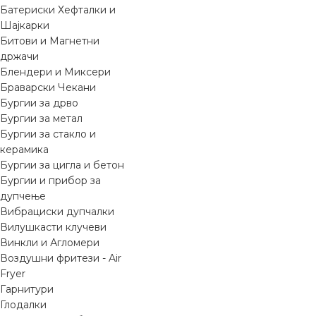
Батериски Хефталки и
Шајкарки
Битови и Магнетни
држачи
Блендери и Миксери
Браварски Чекани
Бургии за дрво
Бургии за метал
Бургии за стакло и
керамика
Бургии за цигла и бетон
Бургии и прибор за
дупчење
Вибрациски дупчалки
Вилушкасти клучеви
Винкли и Агломери
Воздушни фритези - Air
Fryer
Гарнитури
Глодалки