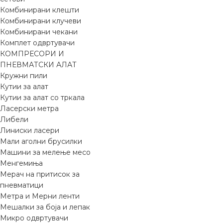
Комбинирани клешти
Комбинирани клучеви
Комбинирани чекани
Комплет одвртувачи
КОМПРЕСОРИ И
ПНЕВМАТСКИ АЛАТ
Кружни пили
Кутии за алат
Кутии за алат со тркала
Ласерски метра
Либели
Линиски ласери
Мали аголни брусилки
Машини за мелење месо
Менгемиња
Мерач на притисок за
пневматици
Метра и Мерни ленти
Мешалки за боја и лепак
Микро одвртувачи