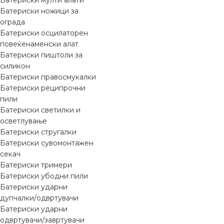
Батериски мулти алати
Батериски ножици за
ограда
Батериски осцилаторен
повеќенаменски алат
Батериски пиштоли за
силикон
Батериски правосмукалки
Батериски реципрочни
пили
Батериски светилки и
осветлување
Батериски стругалки
Батериски сувомонтажен
секач
Батериски тримери
Батериски убодни пили
Батериски ударни
дупчалки/одвртувачи
Батериски ударни
одвртувачи/завртувачи