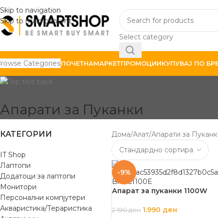
Skip to navigation
Skip to main content
Select category
rowse Categories
ПОЧЕТНА
МАРКЕТ
ПРОМОЦИИ
КУПУВАЈ ПО БР
Апарати за Пуканки
КАТЕГОРИИ
Дома
Алат
Апарати за Пуканк
IT Shop
Лаптопи
-9%
Додатоци за лаптопи
Монитори
Апарат за пуканки 1100W
Персонални компјутери
Акваристика/Тераристика
1.990
ден
2.190
ден