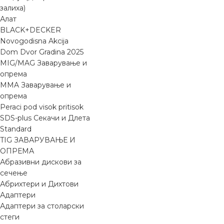
залиха)
Алат
BLACK+DECKER
Novogodisna Akcija
Dom Dvor Gradina 2025
MIG/MAG Заварување и
опрема
MMA Заварување и
опрема
Peraci pod visok pritisok
SDS-plus Секачи и Длета
Standard
TIG ЗАВАРУВАЊЕ И
ОПРЕМА
Абразивни дискови за
сечење
Абрихтери и Дихтови
Адаптери
Адаптери за столарски
стеги