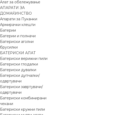
Алат за обележување
АПАРАТИ ЗА
ДОМАЌИНСТВО
Апарати за Пуканки
Армирачки клешти
Батерии
Батерии и полначи
Батериски аголни
брусилки
БАТЕРИСКИ АЛАТ
Батериски верижни пили
Батериски глодалки
Батериски дувалки
Батериски дупчалки/
одвртувачи
Батериски завртувачи/
одвртувачи
Батериски комбинирани
чекани
Батериски кружни пили