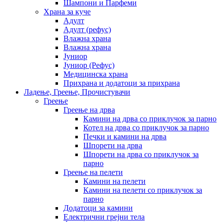
Шампони и Парфеми
Храна за куче
Адулт
Адулт (рефус)
Влажна храна
Влажна храна
Јуниор
Јуниор (Рефус)
Медицинска храна
Прихрана и додатоци за прихрана
Ладење, Греење, Прочистувачи
Греење
Греење на дрва
Камини на дрва со приклучок за парно
Котел на дрва со приклучок за парно
Печки и камини на дрва
Шпорети на дрва
Шпорети на дрва со приклучок за
парно
Греење на пелети
Камини на пелети
Камини на пелети со приклучок за
парно
Додатоци за камини
Електрични грејни тела