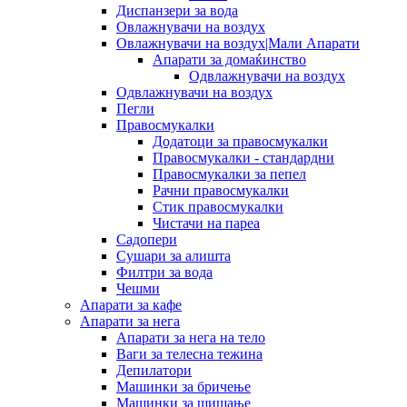
Диспанзери за вода
Овлажнувачи на воздух
Овлажнувачи на воздух|Мали Апарати
Апарати за домаќинство
Одвлажнувачи на воздух
Одвлажнувачи на воздух
Пегли
Правосмукалки
Додатоци за правосмукалки
Правосмукалки - стандардни
Правосмукалки за пепел
Рачни правосмукалки
Стик правосмукалки
Чистачи на пареа
Садопери
Сушари за алишта
Филтри за вода
Чешми
Апарати за кафе
Апарати за нега
Апарати за нега на тело
Ваги за телесна тежина
Депилатори
Машинки за бричење
Машинки за шишање