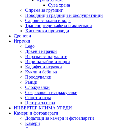
Сува храна
Опрема за груминг
Поводници градници и околувратници
Садови за храна и вода
Транспортери кафези и акцесоари
Хигиенски производи
Дронови
Играчки
Lego
Дрвени играчки
Играчки за најмалите
Игри на табли и коцки
Кадифени играчки
Кукли и бебиња
Проодувалки
Ранци
Сложувалки
Создавање и истражување
Спорт и игра
Центри за игра
ИНВЕРТЕР КЛИМА УРЕДИ
Камери и фотоапарати
Додатоци за камери и фотоапарати
Камери