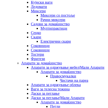
Кујнски ваги
Ледомати
Миксери
Миксери со постоље
Рачни миксери
Садови за домаќинство
Мултипрактици
Сецко
Скари
Електрични скари
Соковници
Соковници
Тостери
Фритези
Апарати за домаќинство
Апарати за одржување мебел|Мали Апарати
Апарати за домаќинство
Правосмукалки
Чистачи на пареа
Апарати за одржување облека
Ваги за телесна тежина
Даски за пеглање
Даски за пеглање|Мали Апарати
Апарати за домаќинство
Пегли