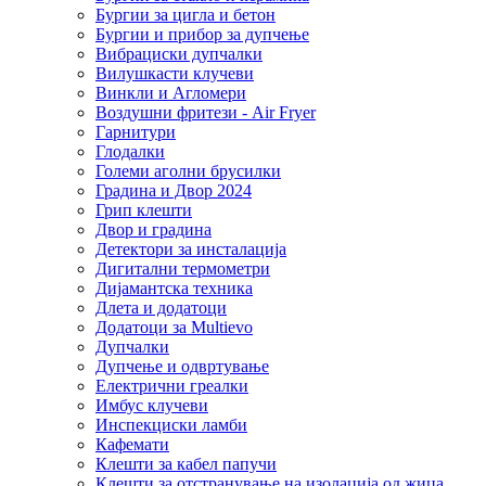
Бургии за цигла и бетон
Бургии и прибор за дупчење
Вибрациски дупчалки
Вилушкасти клучеви
Винкли и Агломери
Воздушни фритези - Air Fryer
Гарнитури
Глодалки
Големи аголни брусилки
Градина и Двор 2024
Грип клешти
Двор и градина
Детектори за инсталација
Дигитални термометри
Дијамантска техника
Длета и додатоци
Додатоци за Multievo
Дупчалки
Дупчење и одвртување
Електрични греалки
Имбус клучеви
Инспекциски ламби
Кафемати
Клешти за кабел папучи
Клешти за отстранување на изолација од жица