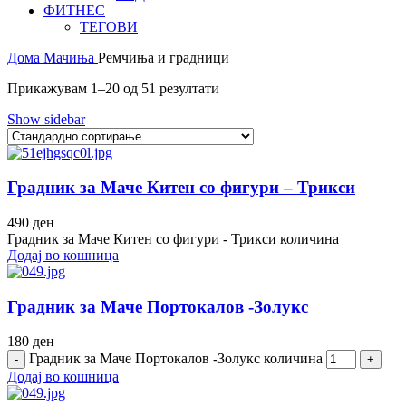
ФИТНЕС
ТЕГОВИ
Дома
Мачиња
Ремчиња и градници
Прикажувам 1–20 од 51 резултати
Show sidebar
Градник за Маче Китен со фигури – Трикси
490
ден
Градник за Маче Китен со фигури - Трикси количина
Додај во кошница
Градник за Маче Портокалов -Золукс
180
ден
Градник за Маче Портокалов -Золукс количина
Додај во кошница