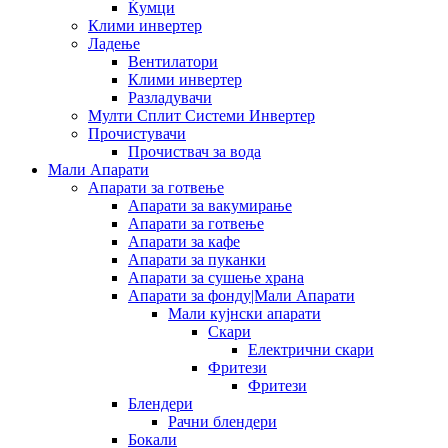
Ќумци
Клими инвертер
Ладење
Вентилатори
Клими инвертер
Разладувачи
Мулти Сплит Системи Инвертер
Прочистувачи
Прочиствач за вода
Мали Апарати
Апарати за готвење
Апарати за вакумирање
Апарати за готвење
Апарати за кафе
Апарати за пуканки
Апарати за сушење храна
Апарати за фонду|Мали Апарати
Мали кујнски апарати
Скари
Електрични скари
Фритези
Фритези
Блендери
Рачни блендери
Бокали