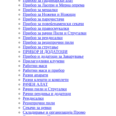
Прибор за градинарски алат
Прибор за Ласери и Мерна опрема
Прибор за мешалки
Прибор за Ножеви и Ножици
Прибор за парочистачи
Прибор за повеќенаменски секачи
Прибор за правосмукалки
Прибор за рачни Пили и Стругалки
Прибор за рендисалки
Прибор за реципрочни пили
Прибор за стругање
ПРИБОР И ДОДАТОЦИ
Прибор и додатоци за Заварување
Прилагодливи клучеви
Работни маси
Работни маси и прибор
Разни апарати
Разни клешти и комплети
РАЧЕН АЛАТ
Рачни пили и Стругалки
Рачни рендиња и додатоци
Рендисалки
Реципрочни пили
Секачи за цевки
Складирање и организација Промо