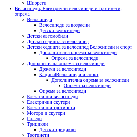
Шпорети
Велосипеди, Електрични велосипеди и тротинети,
опрема
Велосипеди
Велосипеди за возрасни
Детски велосипеди
Детски автомобили
Детски седишта за велосипед
Детски седишта за велосипед|Велосипеди и спорт
Дополнителна опрема за велосипеди
Опрема за велосипеди
Дополнителна опрема за велосипеди
Држачи за велосипеди
Кациги|Велосипеди и спорт
Дополнителна опрема за велосипеди
Опрема за велосипеди
Опрема за велосипеди
Електрични велосипеди
Електрични скутери
Електрични тротинети
Мотори и скутери
Ролери
Трицикли
Детски трицикли
Тротинети