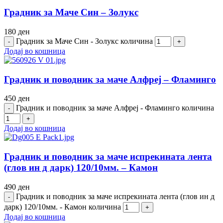
Градник за Маче Син – Золукс
180
ден
Градник за Маче Син - Золукс количина
Додај во кошница
Градник и поводник за маче Алфреј – Фламинго
450
ден
Градник и поводник за маче Алфреј - Фламинго количина
Додај во кошница
Градник и поводник за маче испрекината лента
(глов ин д дарк) 120/10мм. – Камон
490
ден
Градник и поводник за маче испрекината лента (глов ин д
дарк) 120/10мм. - Камон количина
Додај во кошница