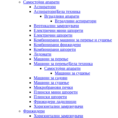
Самостојни апарати
Аспиратори
Аспиратори|Бела техника
Вградливи апарати
Вградливи аспиратори
Вертикални замрзнувачи
Електрични мини шпорети
Електрични шпорети
Комбинирани машини за перење и сушење
Комбинирани фрижидери
Комбинирани шпорети
Ледомати
Машини за перење
Машини за перење|Бела техника
Самостојни апарати
Машини за сушење
Машини за садови
Машини за сушење
Микробранови печки
Плински мини шпорети
Плински шпорети
Фрижидери ладилници
Хоризонтални замрзнувачи
Фрижидери
Хоризонтални замрзнувачи