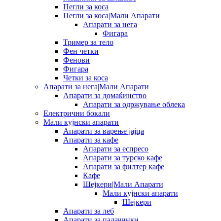
Пегли за коса
Пегли за коса|Мали Апарати
Апарати за нега
Фигара
Тример за тело
Фен четки
Фенови
Фигара
Четки за коса
Апарати за нега|Мали Апарати
Апарати за домаќинство
Апарати за одржување облека
Електрични бокали
Мали кујнски апарати
Апарати за варење јајца
Апарати за кафе
Апарати за еспресо
Апарати за турско кафе
Апарати за филтер кафе
Кафе
Шејкери|Мали Апарати
Мали кујнски апарати
Шејкери
Апарати за леб
Апарати за палачинки