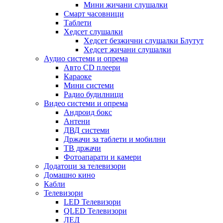
Мини жичани слушалки
Смарт часовници
Таблети
Хедсет слушалки
Хедсет безжични слушалки Блутут
Хедсет жичани слушалки
Аудио системи и опрема
Авто CD плеери
Караоке
Мини системи
Радио будилници
Видео системи и опрема
Андроид бокс
Антени
ДВД системи
Држачи за таблети и мобилни
ТВ држачи
Фотоапарати и камери
Додатоци за телевизори
Домашно кино
Кабли
Телевизори
LED Телевизори
QLED Телевизори
ЛЕД