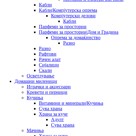
Кабли
Кабли|Компјутерска опрема
Компјутерски делови
Кабли
Парфеми за простории
Парфеми за простории|Дом и Градина
Опрема за домаќинство
Разно
Разно
Рафтови
Рачен алат
Сијалици
Скали
Осветлување
Домашни миленици
Играчки и акцесоари
Кревети и перници
Кучиња
Витамини и минерали|Кучиња
Сува храна
Храна за куче
Адулт
Сува храна
Мачиња
Храна за маче