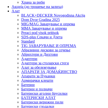
Храна за риби
Акција (до трошење на залиха)
Алат
BLACK+DECKER Novogodisna Akcija
Dom Dvor Gradina 2025
MIG/MAG Заварување и опрема
MMA Заварување и опрема
Peraci pod visok pritisok
SDS-plus Секачи и Длета
Standard
TIG ЗАВАРУВАЊЕ И ОПРЕМА
Абразивни дискови за сечење
Абрихтери и Дихтови
Адаптери
Адаптери за столарски стеги
Алат за обележување
АПАРАТИ ЗА ДОМАЌИНСТВО
Апарати за Пуканки
Армирачки клешти
Батерии
Батерии и полначи
Батериски аголни брусилки
БАТЕРИСКИ АЛАТ
Батериски верижни пили
Батериски глодалки