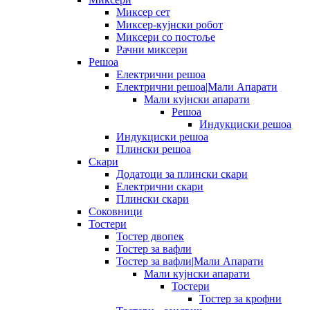
Миксер сет
Миксер-кујнски робот
Миксери со постоље
Рачни миксери
Решоа
Електрични решоа
Електрични решоа|Мали Апарати
Мали кујнски апарати
Решоа
Индукциски решоа
Индукциски решоа
Плински решоа
Скари
Додатоци за плински скари
Електрични скари
Плински скари
Соковници
Тостери
Тостер двопек
Тостер за вафли
Тостер за вафли|Мали Апарати
Мали кујнски апарати
Тостери
Тостер за крофни