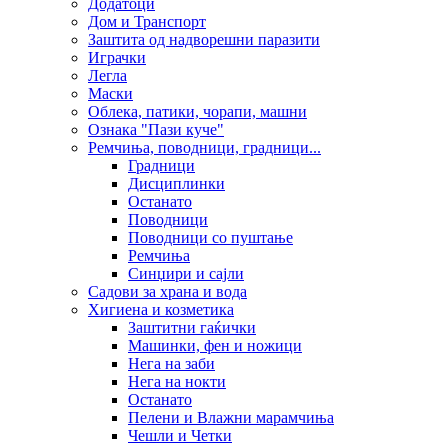
Додатоци
Дом и Транспорт
Заштита од надворешни паразити
Играчки
Легла
Маски
Облека, патики, чорапи, машни
Ознака "Пази куче"
Ремчиња, поводници, градници...
Градници
Дисциплинки
Останато
Поводници
Поводници со пуштање
Ремчиња
Синџири и сајли
Садови за храна и вода
Хигиена и козметика
Заштитни гаќички
Машинки, фен и ножици
Нега на заби
Нега на нокти
Останато
Пелени и Влажни марамчиња
Чешли и Четки