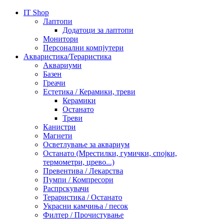
IT Shop
Лаптопи
Додатоци за лаптопи
Монитори
Персонални компјутери
Акваристика/Тераристика
Аквариуми
Базен
Греачи
Естетика / Керамики, треви
Керамики
Останато
Треви
Канистри
Магнети
Осветлување за аквариум
Останато (Мрестилки, гумички, спојки,
термометри, црево...)
Превентива / Лекарства
Пумпи / Компресори
Распрскувачи
Тераристика / Останато
Украсни камчиња / песок
Филтер / Прочистување