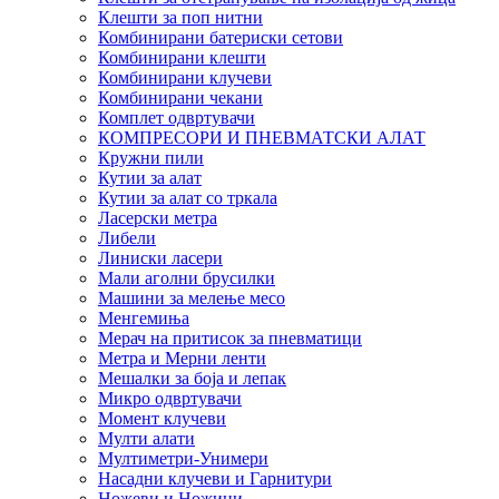
Клешти за поп нитни
Комбинирани батериски сетови
Комбинирани клешти
Комбинирани клучеви
Комбинирани чекани
Комплет одвртувачи
КОМПРЕСОРИ И ПНЕВМАТСКИ АЛАТ
Кружни пили
Кутии за алат
Кутии за алат со тркала
Ласерски метра
Либели
Линиски ласери
Мали аголни брусилки
Машини за мелење месо
Менгемиња
Мерач на притисок за пневматици
Метра и Мерни ленти
Мешалки за боја и лепак
Микро одвртувачи
Момент клучеви
Мулти алати
Мултиметри-Унимери
Насадни клучеви и Гарнитури
Ножеви и Ножици