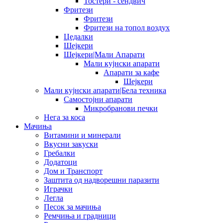
Тостери - сендвич
Фритези
Фритези
Фритези на топол воздух
Цедалки
Шејкери
Шејкери|Мали Апарати
Мали кујнски апарати
Апарати за кафе
Шејкери
Мали кујнски апарати|Бела техника
Самостојни апарати
Микробранови печки
Нега за коса
Мачиња
Витамини и минерали
Вкусни закуски
Гребалки
Додатоци
Дом и Транспорт
Заштита од надворешни паразити
Играчки
Легла
Песок за мачиња
Ремчиња и градници