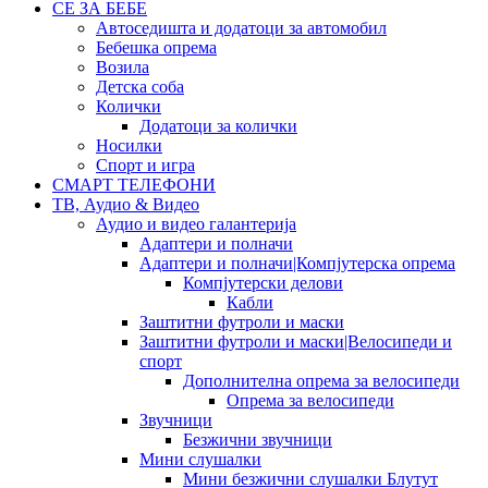
СЕ ЗА БЕБЕ
Автоседишта и додатоци за автомобил
Бебешка опрема
Возила
Детска соба
Колички
Додатоци за колички
Носилки
Спорт и игра
СМАРТ ТЕЛЕФОНИ
ТВ, Аудио & Видео
Аудио и видео галантерија
Адаптери и полначи
Адаптери и полначи|Компјутерска опрема
Компјутерски делови
Кабли
Заштитни футроли и маски
Заштитни футроли и маски|Велосипеди и
спорт
Дополнителна опрема за велосипеди
Опрема за велосипеди
Звучници
Безжични звучници
Мини слушалки
Мини безжични слушалки Блутут