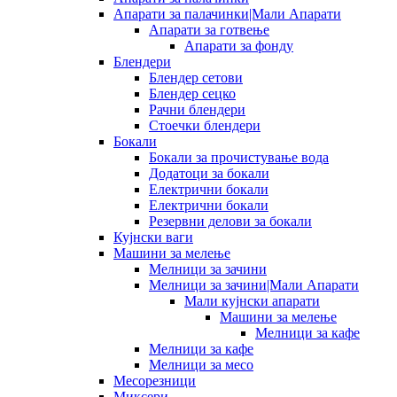
Апарати за палачинки|Мали Апарати
Апарати за готвење
Апарати за фонду
Блендери
Блендер сетови
Блендер сецко
Рачни блендери
Стоечки блендери
Бокали
Бокали за прочистување вода
Додатоци за бокали
Електрични бокали
Електрични бокали
Резервни делови за бокали
Кујнски ваги
Машини за мелење
Мелници за зачини
Мелници за зачини|Мали Апарати
Мали кујнски апарати
Машини за мелење
Мелници за кафе
Мелници за кафе
Мелници за месо
Месорезници
Миксери