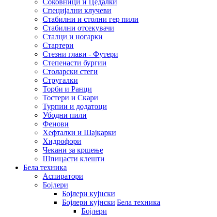
Соковници и Цедалки
Специјални клучеви
Стабилни и столни гер пили
Стабилни отсекувачи
Сталци и ногарки
Стартери
Стезни глави - Футери
Степенасти бургии
Столарски стеги
Стругалки
Торби и Ранци
Тостери и Скари
Турпии и додатоци
Убодни пили
Фенови
Хефталки и Шајкарки
Хидрофори
Чекани за кршење
Шпицасти клешти
Бела техника
Аспиратори
Бојлери
Бојлери кујнски
Бојлери кујнски|Бела техника
Бојлери