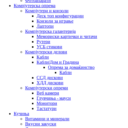
Фотоапарати
Компјутерска опрема
Компјутери и конзоли
Деск топ конфигурации
Конзоли за играње
Лаптопи
Компјутерска галантерија
Мемориски картички и читачи
Рутери
УСБ стикови
Компјутерски делови
Кабли
Кабли|Дом и Градина
Опрема за домаќинство
Кабли
ССД дискови
ХДД дискови
Компјутерски опреми
Веб камери
Глувчиња - мауси
Монитори
Тастатури
Кучиња
Витамини и минерали
Вкусни закуски