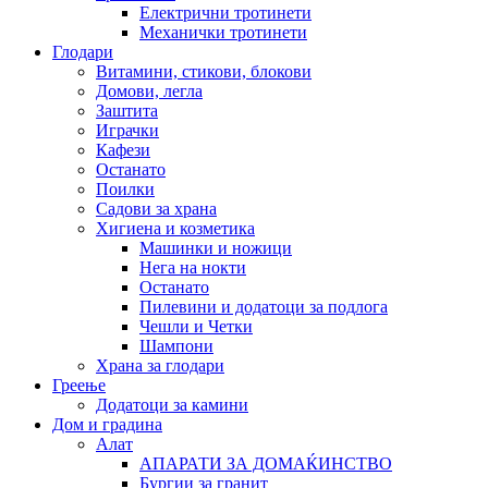
Електрични тротинети
Механички тротинети
Глодари
Витамини, стикови, блокови
Домови, легла
Заштита
Играчки
Кафези
Останато
Поилки
Садови за храна
Хигиена и козметика
Машинки и ножици
Нега на нокти
Останато
Пилевини и додатоци за подлога
Чешли и Четки
Шампони
Храна за глодари
Греење
Додатоци за камини
Дом и градина
Алат
АПАРАТИ ЗА ДОМАЌИНСТВО
Бургии за гранит