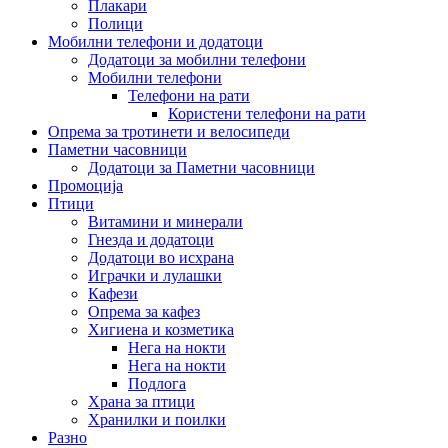
Плакари
Полици
Мобилни телефони и додатоци
Додатоци за мобилни телефони
Мобилни телефони
Телефони на рати
Користени телефони на рати
Опрема за тротинети и велосипеди
Паметни часовници
Додатоци за Паметни часовници
Промоција
Птици
Витамини и минерали
Гнезда и додатоци
Додатоци во исхрана
Играчки и лулашки
Кафези
Опрема за кафез
Хигиена и козметика
Нега на нокти
Нега на нокти
Подлога
Храна за птици
Хранилки и поилки
Разно