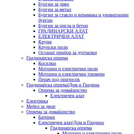
Бургии за дрво
Бургии за метал
Бургии за стакло и керамика и универзални
бургии
Бургии за цигла и бетон
ГРАДИНАРСКИ АЛАТ
ЕЛЕКТРИЧЕН АЛАТ
Круни
Крунски пили
Останат прибор за дупчалки
Градинарска опрема
Косилки
Моторни и електрични пили
Моторни и електрични тримери
Перач под притисок
Градинарска опрема|Дом и Градина
Опрема за домаќинство
Електричен алат
Електрика
Мебел за двор
Опрема за домаќинство
Батерии
Електричен алат|Дом и Градина
Градинарска опрема
Моторни и електрични пили