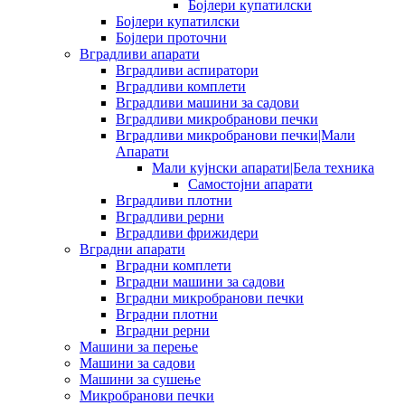
Бојлери купатилски
Бојлери купатилски
Бојлери проточни
Вградливи апарати
Вградливи аспиратори
Вградливи комплети
Вградливи машини за садови
Вградливи микробранови печки
Вградливи микробранови печки|Мали
Апарати
Мали кујнски апарати|Бела техника
Самостојни апарати
Вградливи плотни
Вградливи рерни
Вградливи фрижидери
Вградни апарати
Вградни комплети
Вградни машини за садови
Вградни микробранови печки
Вградни плотни
Вградни рерни
Машини за перење
Машини за садови
Машини за сушење
Микробранови печки