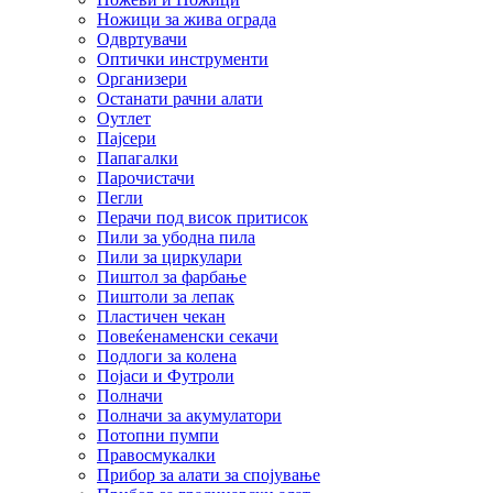
Ножици за жива ограда
Одвртувачи
Оптички инструменти
Организери
Останати рачни алати
Оутлет
Пајсери
Папагалки
Парочистачи
Пегли
Перачи под висок притисок
Пили за убодна пила
Пили за циркулари
Пиштол за фарбање
Пиштоли за лепак
Пластичен чекан
Повеќенаменски секачи
Подлоги за колена
Појаси и Футроли
Полначи
Полначи за акумулатори
Потопни пумпи
Правосмукалки
Прибор за алати за спојување