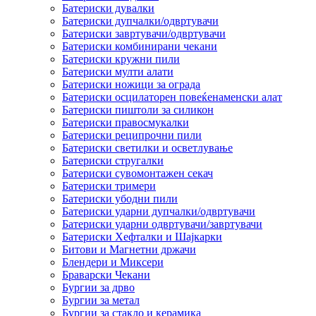
Батериски дувалки
Батериски дупчалки/одвртувачи
Батериски завртувачи/одвртувачи
Батериски комбинирани чекани
Батериски кружни пили
Батериски мулти алати
Батериски ножици за ограда
Батериски осцилаторен повеќенаменски алат
Батериски пиштоли за силикон
Батериски правосмукалки
Батериски реципрочни пили
Батериски светилки и осветлување
Батериски стругалки
Батериски сувомонтажен секач
Батериски тримери
Батериски убодни пили
Батериски ударни дупчалки/одвртувачи
Батериски ударни одвртувачи/завртувачи
Батериски Хефталки и Шајкарки
Битови и Магнетни држачи
Блендери и Миксери
Браварски Чекани
Бургии за дрво
Бургии за метал
Бургии за стакло и керамика