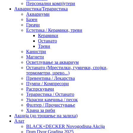
Персонални компјутери
Акваристика/Тераристика
Аквариуми
Базен
Греачи
Естетика / Керамики, треви
Керамики
Останато
Треви
Канистри
Магнети
Осветлување за аквариум
Останато (Мрестилки, гумички, спојки,
термометри, црево...)
Превентива / Лекарства
Пумпи / Компресори
Распрскувачи
Тераристика / Останато
Украсни камчиња / песок
Филтер / Прочистување
Храна за риби
Акција (до трошење на залиха)
Алат
BLACK+DECKER Novogodisna Akcija
Dom Dvor Gradina 2025