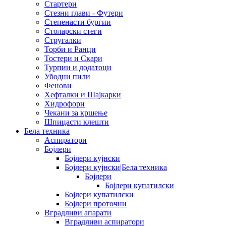
Стартери
Стезни глави - Футери
Степенасти бургии
Столарски стеги
Стругалки
Торби и Ранци
Тостери и Скари
Турпии и додатоци
Убодни пили
Фенови
Хефталки и Шајкарки
Хидрофори
Чекани за кршење
Шпицасти клешти
Бела техника
Аспиратори
Бојлери
Бојлери кујнски
Бојлери кујнски|Бела техника
Бојлери
Бојлери купатилски
Бојлери купатилски
Бојлери проточни
Вградливи апарати
Вградливи аспиратори