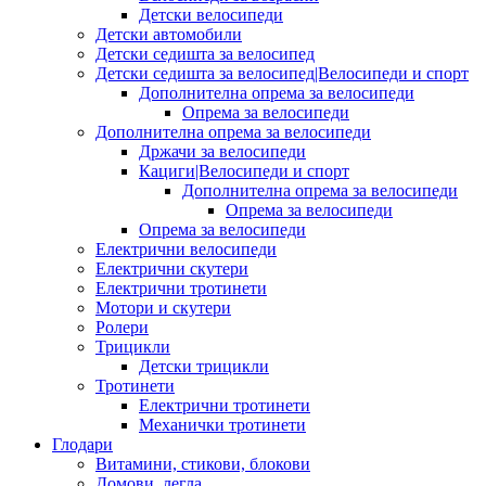
Детски велосипеди
Детски автомобили
Детски седишта за велосипед
Детски седишта за велосипед|Велосипеди и спорт
Дополнителна опрема за велосипеди
Опрема за велосипеди
Дополнителна опрема за велосипеди
Држачи за велосипеди
Кациги|Велосипеди и спорт
Дополнителна опрема за велосипеди
Опрема за велосипеди
Опрема за велосипеди
Електрични велосипеди
Електрични скутери
Електрични тротинети
Мотори и скутери
Ролери
Трицикли
Детски трицикли
Тротинети
Електрични тротинети
Механички тротинети
Глодари
Витамини, стикови, блокови
Домови, легла