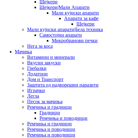
Шејкери
Шејкери|Мали Апарати
Мали кујнски апарати
Апарати за кафе
Шејкери
Мали кујнски апарати|Бела техника
Самостојни апарати
Микробранови печки
Нега за коса
Мачиња
Витамини и минерали
Вкусни закуски
Гребалки
Додатоци
Дом и Транспорт
Заштита од надворешни паразити
Играчки
Легла
Песок за мачиња
Ремчиња и градници
Градници
Ремчиња и поводници
Ремчиња и градници
Ремчиња и поводници
Ремчиња и поводници