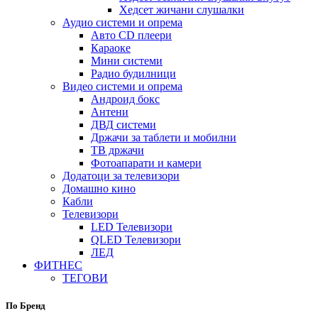
Хедсет жичани слушалки
Аудио системи и опрема
Авто CD плеери
Караоке
Мини системи
Радио будилници
Видео системи и опрема
Андроид бокс
Антени
ДВД системи
Држачи за таблети и мобилни
ТВ држачи
Фотоапарати и камери
Додатоци за телевизори
Домашно кино
Кабли
Телевизори
LED Телевизори
QLED Телевизори
ЛЕД
ФИТНЕС
ТЕГОВИ
По Бренд