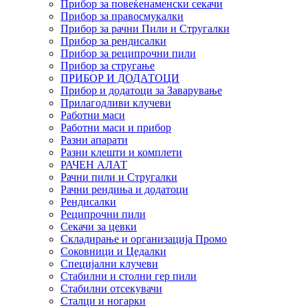
Прибор за повеќенаменски секачи
Прибор за правосмукалки
Прибор за рачни Пили и Стругалки
Прибор за рендисалки
Прибор за реципрочни пили
Прибор за стругање
ПРИБОР И ДОДАТОЦИ
Прибор и додатоци за Заварување
Прилагодливи клучеви
Работни маси
Работни маси и прибор
Разни апарати
Разни клешти и комплети
РАЧЕН АЛАТ
Рачни пили и Стругалки
Рачни рендиња и додатоци
Рендисалки
Реципрочни пили
Секачи за цевки
Складирање и организација Промо
Соковници и Цедалки
Специјални клучеви
Стабилни и столни гер пили
Стабилни отсекувачи
Сталци и ногарки