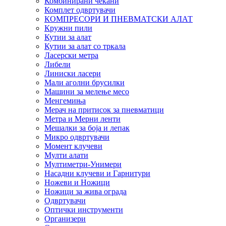
Комбинирани чекани
Комплет одвртувачи
КОМПРЕСОРИ И ПНЕВМАТСКИ АЛАТ
Кружни пили
Кутии за алат
Кутии за алат со тркала
Ласерски метра
Либели
Линиски ласери
Мали аголни брусилки
Машини за мелење месо
Менгемиња
Мерач на притисок за пневматици
Метра и Мерни ленти
Мешалки за боја и лепак
Микро одвртувачи
Момент клучеви
Мулти алати
Мултиметри-Унимери
Насадни клучеви и Гарнитури
Ножеви и Ножици
Ножици за жива ограда
Одвртувачи
Оптички инструменти
Организери