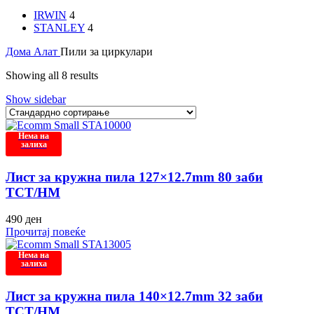
IRWIN
4
STANLEY
4
Дома
Алат
Пили за циркулари
Showing all 8 results
Show sidebar
Нема на
залиха
Лист за кружна пила 127×12.7mm 80 заби
TCT/HM
490
ден
Прочитај повеќе
Нема на
залиха
Лист за кружна пила 140×12.7mm 32 заби
TCT/HM