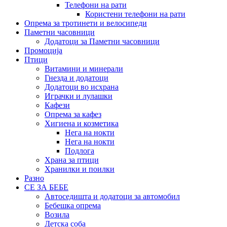
Телефони на рати
Користени телефони на рати
Опрема за тротинети и велосипеди
Паметни часовници
Додатоци за Паметни часовници
Промоција
Птици
Витамини и минерали
Гнезда и додатоци
Додатоци во исхрана
Играчки и лулашки
Кафези
Опрема за кафез
Хигиена и козметика
Нега на нокти
Нега на нокти
Подлога
Храна за птици
Хранилки и поилки
Разно
СЕ ЗА БЕБЕ
Автоседишта и додатоци за автомобил
Бебешка опрема
Возила
Детска соба