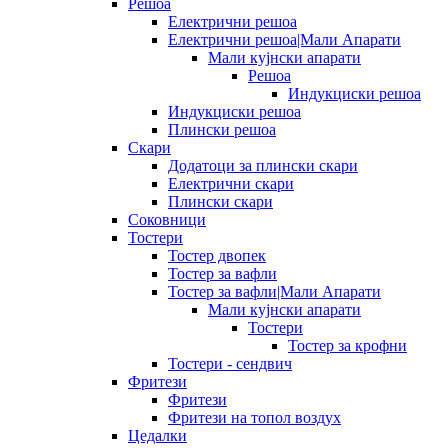
Решоа
Електрични решоа
Електрични решоа|Мали Апарати
Мали кујнски апарати
Решоа
Индукциски решоа
Индукциски решоа
Плински решоа
Скари
Додатоци за плински скари
Електрични скари
Плински скари
Соковници
Тостери
Тостер двопек
Тостер за вафли
Тостер за вафли|Мали Апарати
Мали кујнски апарати
Тостери
Тостер за крофни
Тостери - сендвич
Фритези
Фритези
Фритези на топол воздух
Цедалки