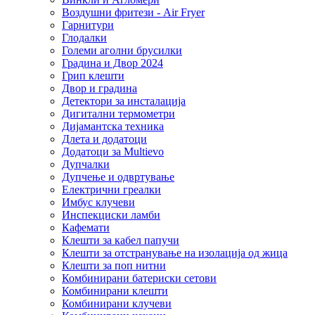
Воздушни фритези - Air Fryer
Гарнитури
Глодалки
Големи аголни брусилки
Градина и Двор 2024
Грип клешти
Двор и градина
Детектори за инсталација
Дигитални термометри
Дијамантска техника
Длета и додатоци
Додатоци за Multievo
Дупчалки
Дупчење и одвртување
Електрични греалки
Имбус клучеви
Инспекциски ламби
Кафемати
Клешти за кабел папучи
Клешти за отстранување на изолација од жица
Клешти за поп нитни
Комбинирани батериски сетови
Комбинирани клешти
Комбинирани клучеви