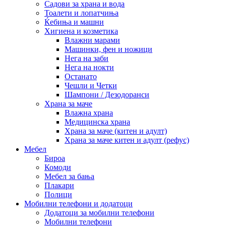
Садови за храна и вода
Тоалети и лопатчиња
Ќебиња и машни
Хигиена и козметика
Влажни марами
Машинки, фен и ножици
Нега на заби
Нега на нокти
Останато
Чешли и Четки
Шампони / Дезодоранси
Храна за маче
Влажна храна
Медицинска храна
Храна за маче (китен и адулт)
Храна за маче китен и адулт (рефус)
Мебел
Бироа
Комоди
Мебел за бања
Плакари
Полици
Мобилни телефони и додатоци
Додатоци за мобилни телефони
Мобилни телефони