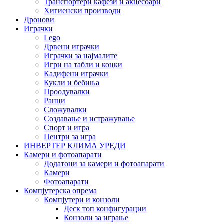
Транспортери кафези и акцесоари
Хигиенски производи
Дронови
Играчки
Lego
Дрвени играчки
Играчки за најмалите
Игри на табли и коцки
Кадифени играчки
Кукли и бебиња
Проодувалки
Ранци
Сложувалки
Создавање и истражување
Спорт и игра
Центри за игра
ИНВЕРТЕР КЛИМА УРЕДИ
Камери и фотоапарати
Додатоци за камери и фотоапарати
Камери
Фотоапарати
Компјутерска опрема
Компјутери и конзоли
Деск топ конфигурации
Конзоли за играње