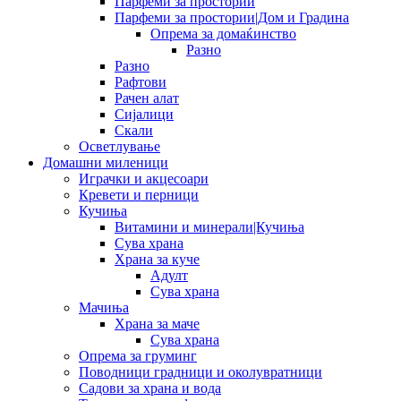
Парфеми за простории
Парфеми за простории|Дом и Градина
Опрема за домаќинство
Разно
Разно
Рафтови
Рачен алат
Сијалици
Скали
Осветлување
Домашни миленици
Играчки и акцесоари
Кревети и перници
Кучиња
Витамини и минерали|Кучиња
Сува храна
Храна за куче
Адулт
Сува храна
Мачиња
Храна за маче
Сува храна
Опрема за груминг
Поводници градници и околувратници
Садови за храна и вода