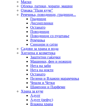
Маски
Облека, патики, чорапи, машни
Ознака "Пази куче"
Ремчиња, поводници, градници...
Градници
Дисциплинки
Останато
Поводници
Поводници со пуштање
Ремчиња
Синџири и сајли
Садови за храна и вода
Хигиена и козметика
Заштитни гаќички
Машинки, фен и ножици
Нега на заби
Нега на нокти
Останато
Пелени и Влажни марамчиња
Чешли и Четки
Шампони и Парфеми
Храна за куче
Адулт
Адулт (рефус)
Влажна храна