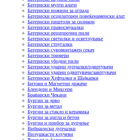
Батериски мулти алати
Батериски ножици за ограда
Батериски осцилаторен повеќенаменски алат
Батериски пиштоли за силикон
Батериски правосмукалки
Батериски реципрочни пили
Батериски светилки и осветлување
Батериски стругалки
Батериски сувомонтажен секач
Батериски тримери
Батериски убодни пили
Батериски ударни дупчалки/одвртувачи
Батериски ударни одвртувачи/завртувачи
Батериски Хефталки и Шајкарки
Битови и Магнетни држачи
Блендери и Миксери
Браварски Чекани
Бургии за дрво
Бургии за метал
Бургии за стакло и керамика
Бургии за цигла и бетон
Бургии и прибор за дупчење
Вибрациски дупчалки
Вилушкасти клучеви
Винкли и Агломери