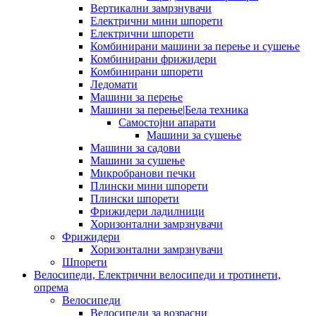
Вертикални замрзнувачи
Електрични мини шпорети
Електрични шпорети
Комбинирани машини за перење и сушење
Комбинирани фрижидери
Комбинирани шпорети
Ледомати
Машини за перење
Машини за перење|Бела техника
Самостојни апарати
Машини за сушење
Машини за садови
Машини за сушење
Микробранови печки
Плински мини шпорети
Плински шпорети
Фрижидери ладилници
Хоризонтални замрзнувачи
Фрижидери
Хоризонтални замрзнувачи
Шпорети
Велосипеди, Електрични велосипеди и тротинети,
опрема
Велосипеди
Велосипеди за возрасни