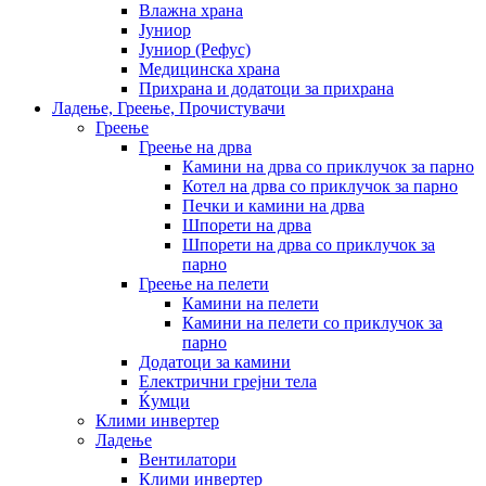
Влажна храна
Јуниор
Јуниор (Рефус)
Медицинска храна
Прихрана и додатоци за прихрана
Ладење, Греење, Прочистувачи
Греење
Греење на дрва
Камини на дрва со приклучок за парно
Котел на дрва со приклучок за парно
Печки и камини на дрва
Шпорети на дрва
Шпорети на дрва со приклучок за
парно
Греење на пелети
Камини на пелети
Камини на пелети со приклучок за
парно
Додатоци за камини
Електрични грејни тела
Ќумци
Клими инвертер
Ладење
Вентилатори
Клими инвертер