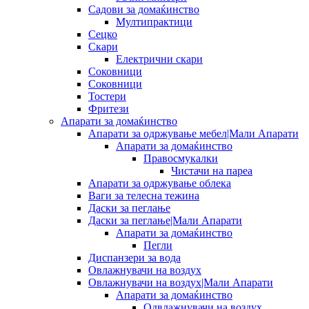
Садови за домаќинство
Мултипрактици
Сецко
Скари
Електрични скари
Соковници
Соковници
Тостери
Фритези
Апарати за домаќинство
Апарати за одржување мебел|Мали Апарати
Апарати за домаќинство
Правосмукалки
Чистачи на пареа
Апарати за одржување облека
Ваги за телесна тежина
Даски за пеглање
Даски за пеглање|Мали Апарати
Апарати за домаќинство
Пегли
Диспанзери за вода
Овлажнувачи на воздух
Овлажнувачи на воздух|Мали Апарати
Апарати за домаќинство
Одвлажнувачи на воздух