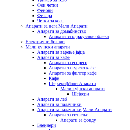
Фен четки
Фенови
Фигара
Четки за коса
Апарати за нега|Мали Апарати
Апарати за домаќинство
Апарати за одржување облека
Електрични бокали
Мали кујнски апарати
Апарати за варење јајца
Апарати за кафе
Апарати за еспресо
Апарати за турско кафе
Апарати за филтер кафе
Кафе
Шејкери|Мали Апарати
Мали кујнски апарати
Шејкери
Апарати за леб
Апарати за палачинки
Апарати за палачинки|Мали Апарати
Апарати за готвење
Апарати за фонду
Блендери