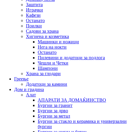
Заштита
Играчки
Кафези
Останато
Поилки
Садови за храна
Хигиена и козметика
Машинки и ножици
Нега на нокти
Останато
Пилевини и додатоци за подлога
Чешли и Четки
Шампони
Храна за глодари
Греење
Додатоци за камини
Дом и градина
Алат
АПАРАТИ ЗА ДОМАЌИНСТВО
Бургии за гранит
Бургии за дрво
Бургии за метал
Бургии за стакло и керамика и универзални
бургии
Бургии за цигла и бетон