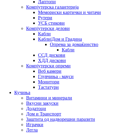
Лаптопи
Компјутерска галантерија
Мемориски картички и читачи
Рутери
УСБ стикови
Компјутерски делови
Кабли
Кабли|Дом и Градина
Опрема за домаќинство
Кабли
ССД дискови
ХДД дискови
Компјутерски опреми
Веб камери
Глувчиња - мауси
Монитори
Тастатури
Кучиња
Витамини и минерали
Вкусни закуски
Додатоци
Дом и Транспорт
Заштита од надворешни паразити
Играчки
Легла