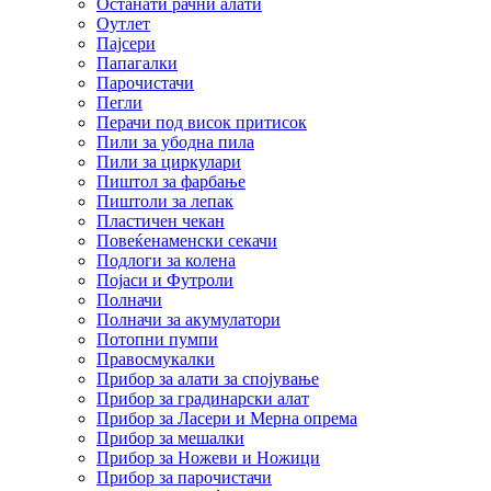
Останати рачни алати
Оутлет
Пајсери
Папагалки
Парочистачи
Пегли
Перачи под висок притисок
Пили за убодна пила
Пили за циркулари
Пиштол за фарбање
Пиштоли за лепак
Пластичен чекан
Повеќенаменски секачи
Подлоги за колена
Појаси и Футроли
Полначи
Полначи за акумулатори
Потопни пумпи
Правосмукалки
Прибор за алати за спојување
Прибор за градинарски алат
Прибор за Ласери и Мерна опрема
Прибор за мешалки
Прибор за Ножеви и Ножици
Прибор за парочистачи