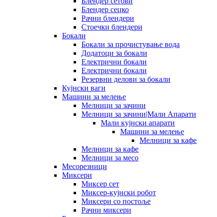
Блендер сетови
Блендер сецко
Рачни блендери
Стоечки блендери
Бокали
Бокали за прочистување вода
Додатоци за бокали
Електрични бокали
Електрични бокали
Резервни делови за бокали
Кујнски ваги
Машини за мелење
Мелници за зачини
Мелници за зачини|Мали Апарати
Мали кујнски апарати
Машини за мелење
Мелници за кафе
Мелници за кафе
Мелници за месо
Месорезници
Миксери
Миксер сет
Миксер-кујнски робот
Миксери со постоље
Рачни миксери