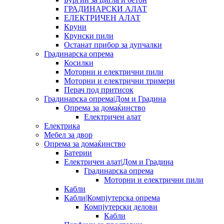
ГРАДИНАРСКИ АЛАТ
ЕЛЕКТРИЧЕН АЛАТ
Круни
Крунски пили
Останат прибор за дупчалки
Градинарска опрема
Косилки
Моторни и електрични пили
Моторни и електрични тримери
Перач под притисок
Градинарска опрема|Дом и Градина
Опрема за домаќинство
Електричен алат
Електрика
Мебел за двор
Опрема за домаќинство
Батерии
Електричен алат|Дом и Градина
Градинарска опрема
Моторни и електрични пили
Кабли
Кабли|Компјутерска опрема
Компјутерски делови
Кабли