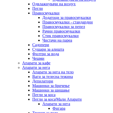
Одвлажнувачи на воздух
Пегли
Правосмукалки
Додатоци за правосмукалки
Правосмукалки - стандардни
Правосмукалки за пепел
Рачни правосмукалки
Стик правосмукалки
Чистачи на пареа
Садопери
Сушари за алишта
Филтри за вода
Чешми
Апарати за кафе
Апарати за нега
Апарати за нега на тело
Ваги за телесна тежина
Депилатори
Машинки за бричење
Машинки за шишање
Пегли за коса
Пегли за коса|Мали Апарати
Апарати за нега
Фигара
Тример за тело