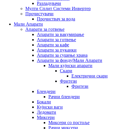
Разладувачи
Мулти Сплит Системи Инвертер
Прочистувачи
Прочиствач за вода
Мали Апарати
Апарати за готвење
Апарати за вакумирање
Апарати за готвење
Апарати за кафе
Апарати за пуканки
Апарати за сушење храна
Апарати за фонду|Мали Апарати
Мали кујнски апарати
Скари
Електрични скари
Фритези
Фритези
Блендери
Рачни блендери
Бокали
Кујнски ваги
Ледомати
Миксери
Миксери со постоље
Рачни миксери