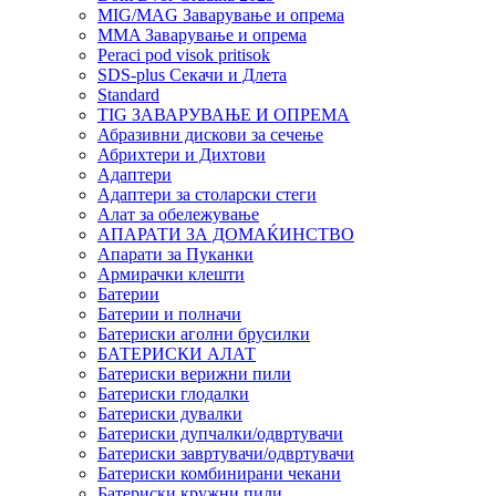
MIG/MAG Заварување и опрема
MMA Заварување и опрема
Peraci pod visok pritisok
SDS-plus Секачи и Длета
Standard
TIG ЗАВАРУВАЊЕ И ОПРЕМА
Абразивни дискови за сечење
Абрихтери и Дихтови
Адаптери
Адаптери за столарски стеги
Алат за обележување
АПАРАТИ ЗА ДОМАЌИНСТВО
Апарати за Пуканки
Армирачки клешти
Батерии
Батерии и полначи
Батериски аголни брусилки
БАТЕРИСКИ АЛАТ
Батериски верижни пили
Батериски глодалки
Батериски дувалки
Батериски дупчалки/одвртувачи
Батериски завртувачи/одвртувачи
Батериски комбинирани чекани
Батериски кружни пили