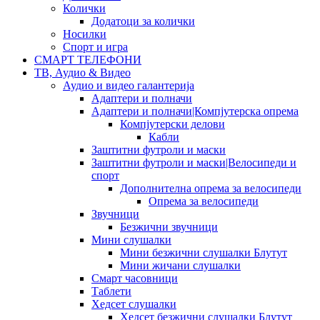
Колички
Додатоци за колички
Носилки
Спорт и игра
СМАРТ ТЕЛЕФОНИ
ТВ, Аудио & Видео
Аудио и видео галантерија
Адаптери и полначи
Адаптери и полначи|Компјутерска опрема
Компјутерски делови
Кабли
Заштитни футроли и маски
Заштитни футроли и маски|Велосипеди и
спорт
Дополнителна опрема за велосипеди
Опрема за велосипеди
Звучници
Безжични звучници
Мини слушалки
Мини безжични слушалки Блутут
Мини жичани слушалки
Смарт часовници
Таблети
Хедсет слушалки
Хедсет безжични слушалки Блутут