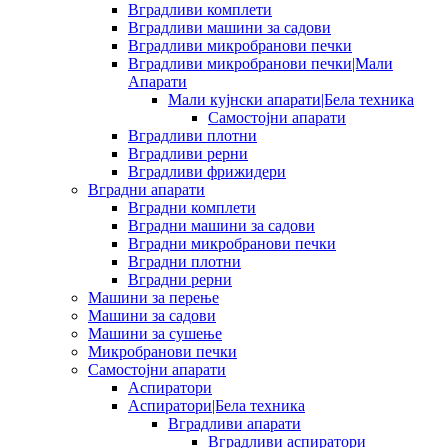
Вградливи комплети
Вградливи машини за садови
Вградливи микробранови печки
Вградливи микробранови печки|Мали
Апарати
Мали кујнски апарати|Бела техника
Самостојни апарати
Вградливи плотни
Вградливи рерни
Вградливи фрижидери
Вградни апарати
Вградни комплети
Вградни машини за садови
Вградни микробранови печки
Вградни плотни
Вградни рерни
Машини за перење
Машини за садови
Машини за сушење
Микробранови печки
Самостојни апарати
Аспиратори
Аспиратори|Бела техника
Вградливи апарати
Вградливи аспиратори