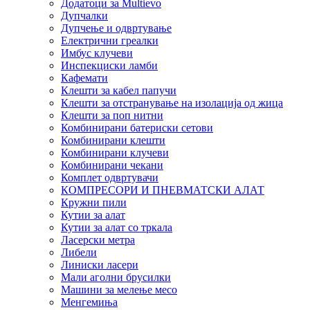
Додатоци за Multievo
Дупчалки
Дупчење и одвртување
Електрични греалки
Имбус клучеви
Инспекциски ламби
Кафемати
Клешти за кабел папучи
Клешти за отстранување на изолација од жица
Клешти за поп нитни
Комбинирани батериски сетови
Комбинирани клешти
Комбинирани клучеви
Комбинирани чекани
Комплет одвртувачи
КОМПРЕСОРИ И ПНЕВМАТСКИ АЛАТ
Кружни пили
Кутии за алат
Кутии за алат со тркала
Ласерски метра
Либели
Линиски ласери
Мали аголни брусилки
Машини за мелење месо
Менгемиња