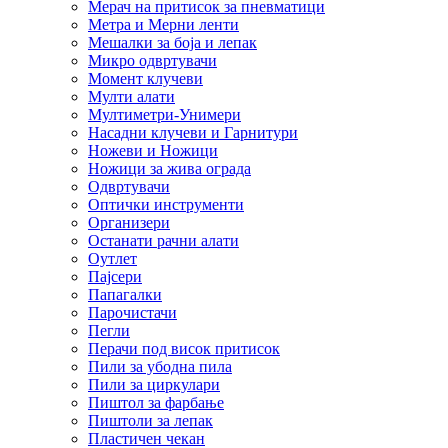
Мерач на притисок за пневматици
Метра и Мерни ленти
Мешалки за боја и лепак
Микро одвртувачи
Момент клучеви
Мулти алати
Мултиметри-Унимери
Насадни клучеви и Гарнитури
Ножеви и Ножици
Ножици за жива ограда
Одвртувачи
Оптички инструменти
Организери
Останати рачни алати
Оутлет
Пајсери
Папагалки
Парочистачи
Пегли
Перачи под висок притисок
Пили за убодна пила
Пили за циркулари
Пиштол за фарбање
Пиштоли за лепак
Пластичен чекан