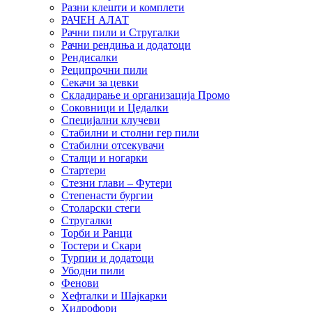
Разни клешти и комплети
РАЧЕН АЛАТ
Рачни пили и Стругалки
Рачни рендиња и додатоци
Рендисалки
Реципрочни пили
Секачи за цевки
Складирање и организација Промо
Соковници и Цедалки
Специјални клучеви
Стабилни и столни гер пили
Стабилни отсекувачи
Сталци и ногарки
Стартери
Стезни глави – Футери
Степенасти бургии
Столарски стеги
Стругалки
Торби и Ранци
Тостери и Скари
Турпии и додатоци
Убодни пили
Фенови
Хефталки и Шајкарки
Хидрофори