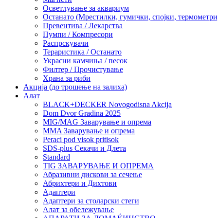
Осветлување за аквариум
Останато (Мрестилки, гумички, спојки, термометр
Превентива / Лекарства
Пумпи / Компресори
Распрскувачи
Тераристика / Останато
Украсни камчиња / песок
Филтер / Прочистување
Храна за риби
Акција (до трошење на залиха)
Алат
BLACK+DECKER Novogodisna Akcija
Dom Dvor Gradina 2025
MIG/MAG Заварување и опрема
MMA Заварување и опрема
Peraci pod visok pritisok
SDS-plus Секачи и Длета
Standard
TIG ЗАВАРУВАЊЕ И ОПРЕМА
Абразивни дискови за сечење
Абрихтери и Дихтови
Адаптери
Адаптери за столарски стеги
Алат за обележување