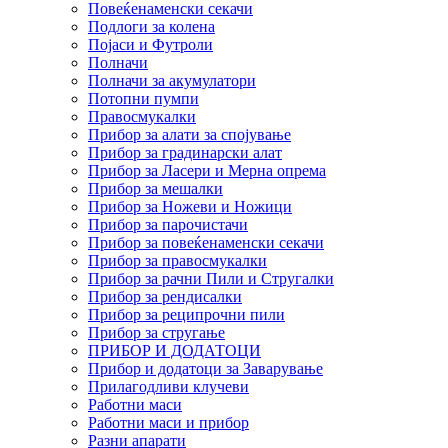
Повеќенаменски секачи
Подлоги за колена
Појаси и Футроли
Полначи
Полначи за акумулатори
Потопни пумпи
Правосмукалки
Прибор за алати за спојување
Прибор за градинарски алат
Прибор за Ласери и Мерна опрема
Прибор за мешалки
Прибор за Ножеви и Ножици
Прибор за парочистачи
Прибор за повеќенаменски секачи
Прибор за правосмукалки
Прибор за рачни Пили и Стругалки
Прибор за рендисалки
Прибор за реципрочни пили
Прибор за стругање
ПРИБОР И ДОДАТОЦИ
Прибор и додатоци за Заварување
Прилагодливи клучеви
Работни маси
Работни маси и прибор
Разни апарати