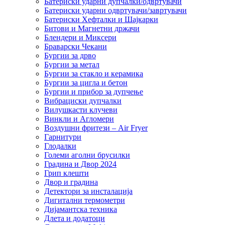
Батериски ударни дупчалки/одвртувачи
Батериски ударни одвртувачи/завртувачи
Батериски Хефталки и Шајкарки
Битови и Магнетни држачи
Блендери и Миксери
Браварски Чекани
Бургии за дрво
Бургии за метал
Бургии за стакло и керамика
Бургии за цигла и бетон
Бургии и прибор за дупчење
Вибрациски дупчалки
Вилушкасти клучеви
Винкли и Агломери
Воздушни фритези – Air Fryer
Гарнитури
Глодалки
Големи аголни брусилки
Градина и Двор 2024
Грип клешти
Двор и градина
Детектори за инсталација
Дигитални термометри
Дијамантска техника
Длета и додатоци