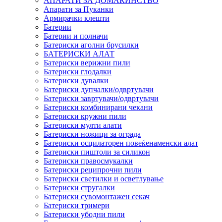
АПАРАТИ ЗА ДОМАЌИНСТВО
Апарати за Пуканки
Армирачки клешти
Батерии
Батерии и полначи
Батериски аголни брусилки
БАТЕРИСКИ АЛАТ
Батериски верижни пили
Батериски глодалки
Батериски дувалки
Батериски дупчалки/одвртувачи
Батериски завртувачи/одвртувачи
Батериски комбинирани чекани
Батериски кружни пили
Батериски мулти алати
Батериски ножици за ограда
Батериски осцилаторен повеќенаменски алат
Батериски пиштоли за силикон
Батериски правосмукалки
Батериски реципрочни пили
Батериски светилки и осветлување
Батериски стругалки
Батериски сувомонтажен секач
Батериски тримери
Батериски убодни пили