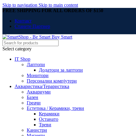
Skip to navigation
Skip to main content
FREE SHIPPING FOR ALL ORDERS OF $150
Контакт
Станете Партнер
Select category
IT Shop
Лаптопи
Додатоци за лаптопи
Монитори
Персонални компјутери
Акваристика/Тераристика
Аквариуми
Базен
Греачи
Естетика / Керамики, треви
Керамики
Останато
Треви
Канистри
Магнети