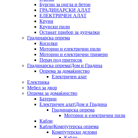
Бургии за цигла и бетон
ГРАДИНАРСКИ АЛАТ
ЕЛЕКТРИЧЕН АЛАТ
Круни
Крунски пили
Останат прибор за дупчалки
Градинарска опрема
Косилки
Моторни и електрични пили
Моторни и електрични тримери
Перач под притисок
Градинарска опрема|Дом и Градина
Опрема за домаќинство
Електричен алат
Електрика
Мебел за двор
Опрема за домаќинство
Батерии
Електричен алат|Дом и Градина
Градинарска опрема
Моторни и електрични пили
Кабли
Кабли|Компјутерска опрема
Компјутерски делови
Кабли