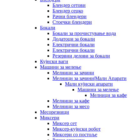
Блендер сетови
Блендер сецко
Рачни блендери
Стоечки блендери
Бокали
Бокали за прочистување вода
Додатоци за бокали
Електрични бокали
Електрични бокали
Резервни делови за бокали
Кујнски ваги
Машини за мелење
Мелници за зачини
Мелници за зачини|Мали Апарати
Мали кујнски апарати
Машини за мелење
Мелници за кафе
Мелници за кафе
Мелници за месо
Месорезници
Миксери
Миксер сет
Миксер-кујнски робот
Миксери со постоље