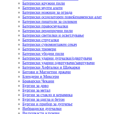
Батериски кружни пили
Батериски мулти алати
Батериски ножици за ограда
Батериски осцилаторен повеќенаменски алат
Батериски пиштоли за силикон
Батериски правосмукалки
Батериски реципрочни пили
Батериски светилки и осветлување
Батериски стругалки
Батериски сувомонтажен секач
Батериски тримери
Батериски убодни пили
Батериски ударни дупчалки/одвртувачи
Батериски ударни одвртувачи/завртувачи
Батериски Хефталки и Шајкарки
Битови и Магнетни држачи
Блендери и Миксери
Браварски Чекани
Бургии за дрво
Бургии за метал
Бургии за стакло и керамика
Бургии за цигла и бетон
Бургии и прибор за дупчење
Вибрациски дупчалки
Вилушкасти клучеви