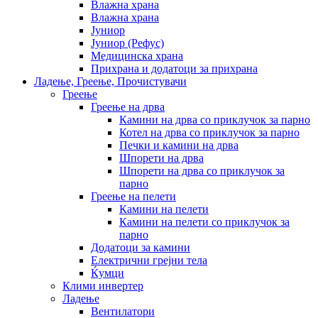
Влажна храна
Влажна храна
Јуниор
Јуниор (Рефус)
Медицинска храна
Прихрана и додатоци за прихрана
Ладење, Греење, Прочистувачи
Греење
Греење на дрва
Камини на дрва со приклучок за парно
Котел на дрва со приклучок за парно
Печки и камини на дрва
Шпорети на дрва
Шпорети на дрва со приклучок за
парно
Греење на пелети
Камини на пелети
Камини на пелети со приклучок за
парно
Додатоци за камини
Електрични грејни тела
Ќумци
Клими инвертер
Ладење
Вентилатори