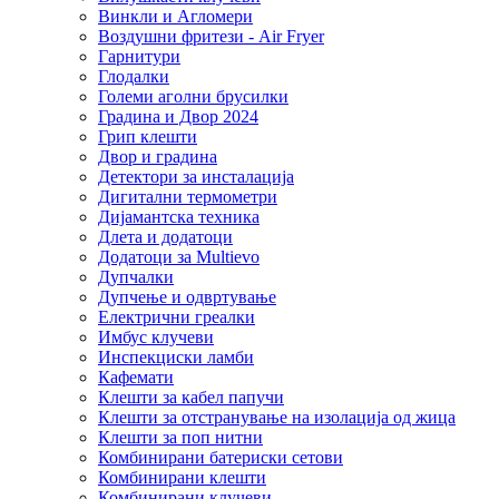
Винкли и Агломери
Воздушни фритези - Air Fryer
Гарнитури
Глодалки
Големи аголни брусилки
Градина и Двор 2024
Грип клешти
Двор и градина
Детектори за инсталација
Дигитални термометри
Дијамантска техника
Длета и додатоци
Додатоци за Multievo
Дупчалки
Дупчење и одвртување
Електрични греалки
Имбус клучеви
Инспекциски ламби
Кафемати
Клешти за кабел папучи
Клешти за отстранување на изолација од жица
Клешти за поп нитни
Комбинирани батериски сетови
Комбинирани клешти
Комбинирани клучеви