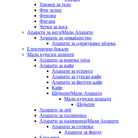
Тример за тело
Фен четки
Фенови
Фигара
Четки за коса
Апарати за нега|Мали Апарати
Апарати за домаќинство
Апарати за одржување облека
Електрични бокали
Мали кујнски апарати
Апарати за варење јајца
Апарати за кафе
Апарати за еспресо
Апарати за турско кафе
Апарати за филтер кафе
Кафе
Шејкери|Мали Апарати
Мали кујнски апарати
Шејкери
Апарати за леб
Апарати за палачинки
Апарати за палачинки|Мали Апарати
Апарати за готвење
Апарати за фонду
Блендери