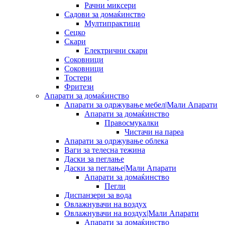
Рачни миксери
Садови за домаќинство
Мултипрактици
Сецко
Скари
Електрични скари
Соковници
Соковници
Тостери
Фритези
Апарати за домаќинство
Апарати за одржување мебел|Мали Апарати
Апарати за домаќинство
Правосмукалки
Чистачи на пареа
Апарати за одржување облека
Ваги за телесна тежина
Даски за пеглање
Даски за пеглање|Мали Апарати
Апарати за домаќинство
Пегли
Диспанзери за вода
Овлажнувачи на воздух
Овлажнувачи на воздух|Мали Апарати
Апарати за домаќинство