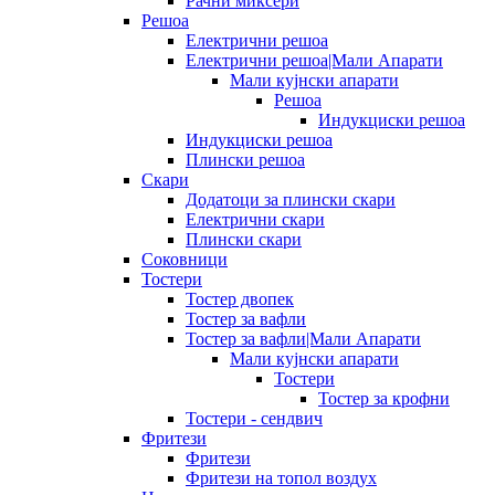
Рачни миксери
Решоа
Електрични решоа
Електрични решоа|Мали Апарати
Мали кујнски апарати
Решоа
Индукциски решоа
Индукциски решоа
Плински решоа
Скари
Додатоци за плински скари
Електрични скари
Плински скари
Соковници
Тостери
Тостер двопек
Тостер за вафли
Тостер за вафли|Мали Апарати
Мали кујнски апарати
Тостери
Тостер за крофни
Тостери - сендвич
Фритези
Фритези
Фритези на топол воздух