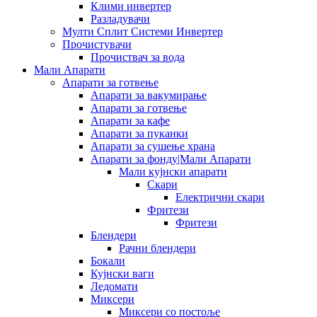
Клими инвертер
Разладувачи
Мулти Сплит Системи Инвертер
Прочистувачи
Прочиствач за вода
Мали Апарати
Апарати за готвење
Апарати за вакумирање
Апарати за готвење
Апарати за кафе
Апарати за пуканки
Апарати за сушење храна
Апарати за фонду|Мали Апарати
Мали кујнски апарати
Скари
Електрични скари
Фритези
Фритези
Блендери
Рачни блендери
Бокали
Кујнски ваги
Ледомати
Миксери
Миксери со постоље