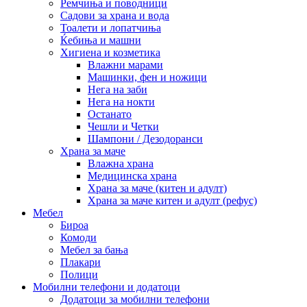
Ремчиња и поводници
Садови за храна и вода
Тоалети и лопатчиња
Ќебиња и машни
Хигиена и козметика
Влажни марами
Машинки, фен и ножици
Нега на заби
Нега на нокти
Останато
Чешли и Четки
Шампони / Дезодоранси
Храна за маче
Влажна храна
Медицинска храна
Храна за маче (китен и адулт)
Храна за маче китен и адулт (рефус)
Мебел
Бироа
Комоди
Мебел за бања
Плакари
Полици
Мобилни телефони и додатоци
Додатоци за мобилни телефони