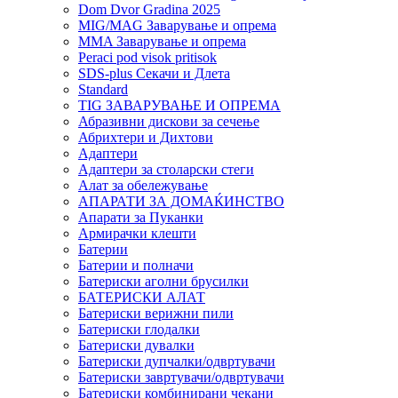
Dom Dvor Gradina 2025
MIG/MAG Заварување и опрема
MMA Заварување и опрема
Peraci pod visok pritisok
SDS-plus Секачи и Длета
Standard
TIG ЗАВАРУВАЊЕ И ОПРЕМА
Абразивни дискови за сечење
Абрихтери и Дихтови
Адаптери
Адаптери за столарски стеги
Алат за обележување
АПАРАТИ ЗА ДОМАЌИНСТВО
Апарати за Пуканки
Армирачки клешти
Батерии
Батерии и полначи
Батериски аголни брусилки
БАТЕРИСКИ АЛАТ
Батериски верижни пили
Батериски глодалки
Батериски дувалки
Батериски дупчалки/одвртувачи
Батериски завртувачи/одвртувачи
Батериски комбинирани чекани