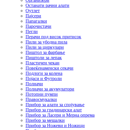
Организери
Останати рачни алати
Оутлет
Пајсери
Папагалки
Парочистачи
Пегли
Перачи под висок притисок
Пили за убодна пила
Пили за циркулари
Пиштол за фарбање
Пиштоли за лепак
Пластичен чекан
Повеќенаменски секачи
Подлоги за колена
Појаси и Футроли
Полначи
Полначи за акумулатори
Потопни пумпи
Правосмукалки
Прибор за алати за спојување
Прибор за градинарски алат
Прибор за Ласери и Мерна опрема
Прибор за мешалки
Прибор за Ножеви и Ножици