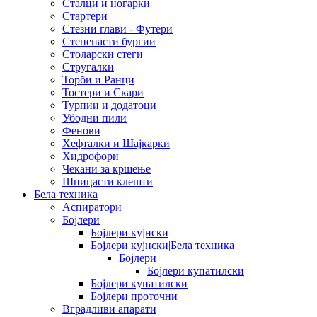
Сталци и ногарки
Стартери
Стезни глави - Футери
Степенасти бургии
Столарски стеги
Стругалки
Торби и Ранци
Тостери и Скари
Турпии и додатоци
Убодни пили
Фенови
Хефталки и Шајкарки
Хидрофори
Чекани за кршење
Шпицасти клешти
Бела техника
Аспиратори
Бојлери
Бојлери кујнски
Бојлери кујнски|Бела техника
Бојлери
Бојлери купатилски
Бојлери купатилски
Бојлери проточни
Вградливи апарати