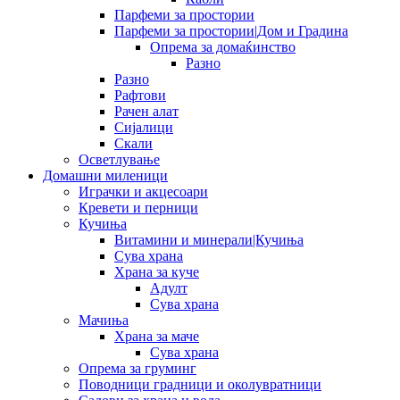
Парфеми за простории
Парфеми за простории|Дом и Градина
Опрема за домаќинство
Разно
Разно
Рафтови
Рачен алат
Сијалици
Скали
Осветлување
Домашни миленици
Играчки и акцесоари
Кревети и перници
Кучиња
Витамини и минерали|Кучиња
Сува храна
Храна за куче
Адулт
Сува храна
Мачиња
Храна за маче
Сува храна
Опрема за груминг
Поводници градници и околувратници