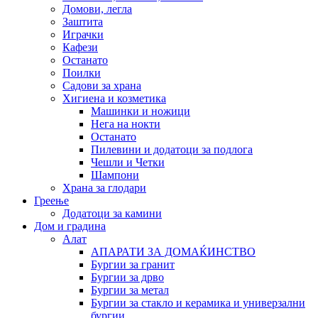
Домови, легла
Заштита
Играчки
Кафези
Останато
Поилки
Садови за храна
Хигиена и козметика
Машинки и ножици
Нега на нокти
Останато
Пилевини и додатоци за подлога
Чешли и Четки
Шампони
Храна за глодари
Греење
Додатоци за камини
Дом и градина
Алат
АПАРАТИ ЗА ДОМАЌИНСТВО
Бургии за гранит
Бургии за дрво
Бургии за метал
Бургии за стакло и керамика и универзални
бургии