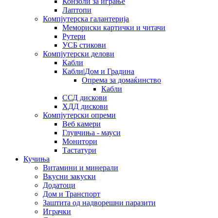
Конзоли за играње
Лаптопи
Компјутерска галантерија
Мемориски картички и читачи
Рутери
УСБ стикови
Компјутерски делови
Кабли
Кабли|Дом и Градина
Опрема за домаќинство
Кабли
ССД дискови
ХДД дискови
Компјутерски опреми
Веб камери
Глувчиња - мауси
Монитори
Тастатури
Кучиња
Витамини и минерали
Вкусни закуски
Додатоци
Дом и Транспорт
Заштита од надворешни паразити
Играчки