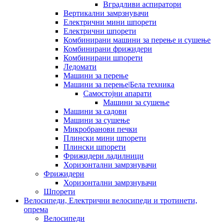
Вградливи аспиратори
Вертикални замрзнувачи
Електрични мини шпорети
Електрични шпорети
Комбинирани машини за перење и сушење
Комбинирани фрижидери
Комбинирани шпорети
Ледомати
Машини за перење
Машини за перење|Бела техника
Самостојни апарати
Машини за сушење
Машини за садови
Машини за сушење
Микробранови печки
Плински мини шпорети
Плински шпорети
Фрижидери ладилници
Хоризонтални замрзнувачи
Фрижидери
Хоризонтални замрзнувачи
Шпорети
Велосипеди, Електрични велосипеди и тротинети,
опрема
Велосипеди