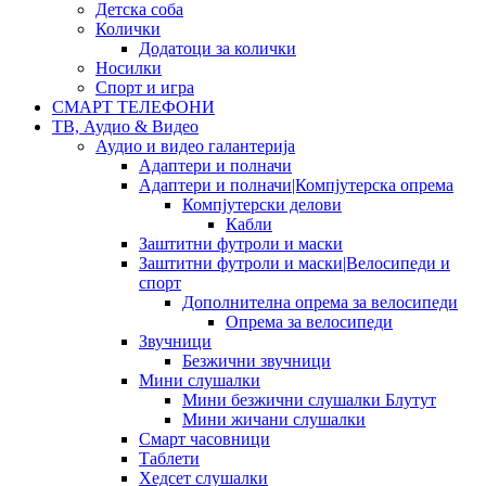
Детска соба
Колички
Додатоци за колички
Носилки
Спорт и игра
СМАРТ ТЕЛЕФОНИ
ТВ, Аудио & Видео
Аудио и видео галантерија
Адаптери и полначи
Адаптери и полначи|Компјутерска опрема
Компјутерски делови
Кабли
Заштитни футроли и маски
Заштитни футроли и маски|Велосипеди и
спорт
Дополнителна опрема за велосипеди
Опрема за велосипеди
Звучници
Безжични звучници
Мини слушалки
Мини безжични слушалки Блутут
Мини жичани слушалки
Смарт часовници
Таблети
Хедсет слушалки