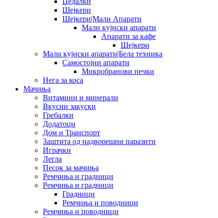
Цедалки
Шејкери
Шејкери|Мали Апарати
Мали кујнски апарати
Апарати за кафе
Шејкери
Мали кујнски апарати|Бела техника
Самостојни апарати
Микробранови печки
Нега за коса
Мачиња
Витамини и минерали
Вкусни закуски
Гребалки
Додатоци
Дом и Транспорт
Заштита од надворешни паразити
Играчки
Легла
Песок за мачиња
Ремчиња и градници
Ремчиња и градници
Градници
Ремчиња и поводници
Ремчиња и поводници