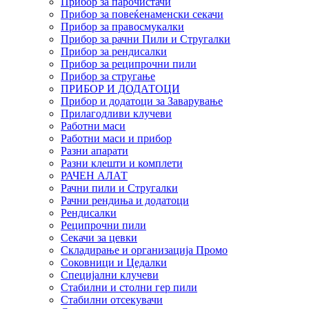
Прибор за парочистачи
Прибор за повеќенаменски секачи
Прибор за правосмукалки
Прибор за рачни Пили и Стругалки
Прибор за рендисалки
Прибор за реципрочни пили
Прибор за стругање
ПРИБОР И ДОДАТОЦИ
Прибор и додатоци за Заварување
Прилагодливи клучеви
Работни маси
Работни маси и прибор
Разни апарати
Разни клешти и комплети
РАЧЕН АЛАТ
Рачни пили и Стругалки
Рачни рендиња и додатоци
Рендисалки
Реципрочни пили
Секачи за цевки
Складирање и организација Промо
Соковници и Цедалки
Специјални клучеви
Стабилни и столни гер пили
Стабилни отсекувачи