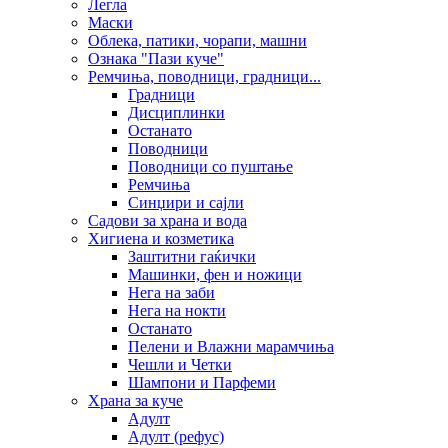
Легла
Маски
Облека, патики, чорапи, машни
Ознака "Пази куче"
Ремчиња, поводници, градници...
Градници
Дисциплинки
Останато
Поводници
Поводници со пуштање
Ремчиња
Синџири и сајли
Садови за храна и вода
Хигиена и козметика
Заштитни гаќички
Машинки, фен и ножици
Нега на заби
Нега на нокти
Останато
Пелени и Влажни марамчиња
Чешли и Четки
Шампони и Парфеми
Храна за куче
Адулт
Адулт (рефус)