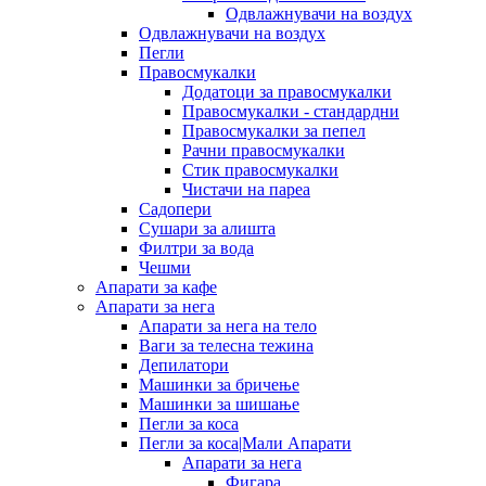
Одвлажнувачи на воздух
Одвлажнувачи на воздух
Пегли
Правосмукалки
Додатоци за правосмукалки
Правосмукалки - стандардни
Правосмукалки за пепел
Рачни правосмукалки
Стик правосмукалки
Чистачи на пареа
Садопери
Сушари за алишта
Филтри за вода
Чешми
Апарати за кафе
Апарати за нега
Апарати за нега на тело
Ваги за телесна тежина
Депилатори
Машинки за бричење
Машинки за шишање
Пегли за коса
Пегли за коса|Мали Апарати
Апарати за нега
Фигара