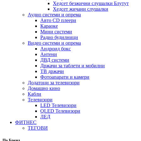
Хедсет безжични слушалки Блутут
Хедсет жичани слушалки
Аудио системи и опрема
Авто CD плеери
Караоке
Мини системи
Радио будилници
Видео системи и опрема
Андроид бокс
Антени
ДВД системи
Држачи за таблети и мобилни
ТВ држачи
Фотоапарати и камери
Додатоци за телевизори
Домашно кино
Кабли
Телевизори
LED Телевизори
QLED Телевизори
ЛЕД
ФИТНЕС
ТЕГОВИ
По Бренд