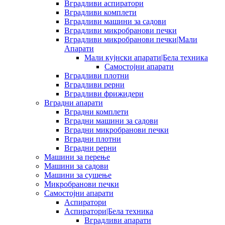
Вградливи аспиратори
Вградливи комплети
Вградливи машини за садови
Вградливи микробранови печки
Вградливи микробранови печки|Мали
Апарати
Мали кујнски апарати|Бела техника
Самостојни апарати
Вградливи плотни
Вградливи рерни
Вградливи фрижидери
Вградни апарати
Вградни комплети
Вградни машини за садови
Вградни микробранови печки
Вградни плотни
Вградни рерни
Машини за перење
Машини за садови
Машини за сушење
Микробранови печки
Самостојни апарати
Аспиратори
Аспиратори|Бела техника
Вградливи апарати