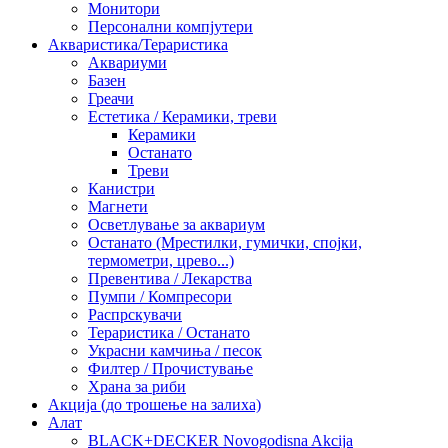
Монитори
Персонални компјутери
Акваристика/Тераристика
Аквариуми
Базен
Греачи
Естетика / Керамики, треви
Керамики
Останато
Треви
Канистри
Магнети
Осветлување за аквариум
Останато (Мрестилки, гумички, спојки,
термометри, црево...)
Превентива / Лекарства
Пумпи / Компресори
Распрскувачи
Тераристика / Останато
Украсни камчиња / песок
Филтер / Прочистување
Храна за риби
Акција (до трошење на залиха)
Алат
BLACK+DECKER Novogodisna Akcija