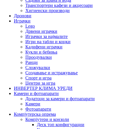
Садови за храна и вода
Транспортери кафези и акцесоари
Хигиенски производи
Дронови
Играчки
Lego
Дрвени играчки
Играчки за најмалите
Игри на табли и коцки
Кадифени играчки
Кукли и бебиња
Проодувалки
Ранци
Сложувалки
Создавање и истражување
Спорт и игра
Центри за игра
ИНВЕРТЕР КЛИМА УРЕДИ
Камери и фотоапарати
Додатоци за камери и фотоапарати
Камери
Фотоапарати
Компјутерска опрема
Компјутери и конзоли
Деск топ конфигурации