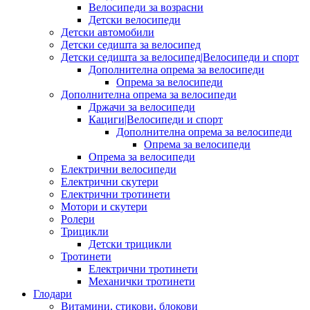
Велосипеди за возрасни
Детски велосипеди
Детски автомобили
Детски седишта за велосипед
Детски седишта за велосипед|Велосипеди и спорт
Дополнителна опрема за велосипеди
Опрема за велосипеди
Дополнителна опрема за велосипеди
Држачи за велосипеди
Кациги|Велосипеди и спорт
Дополнителна опрема за велосипеди
Опрема за велосипеди
Опрема за велосипеди
Електрични велосипеди
Електрични скутери
Електрични тротинети
Мотори и скутери
Ролери
Трицикли
Детски трицикли
Тротинети
Електрични тротинети
Механички тротинети
Глодари
Витамини, стикови, блокови