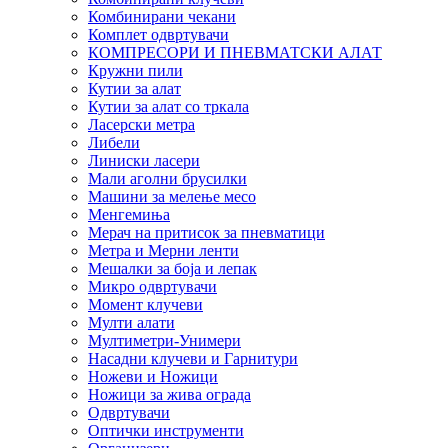
Комбинирани чекани
Комплет одвртувачи
КОМПРЕСОРИ И ПНЕВМАТСКИ АЛАТ
Кружни пили
Кутии за алат
Кутии за алат со тркала
Ласерски метра
Либели
Линиски ласери
Мали аголни брусилки
Машини за мелење месо
Менгемиња
Мерач на притисок за пневматици
Метра и Мерни ленти
Мешалки за боја и лепак
Микро одвртувачи
Момент клучеви
Мулти алати
Мултиметри-Унимери
Насадни клучеви и Гарнитури
Ножеви и Ножици
Ножици за жива ограда
Одвртувачи
Оптички инструменти