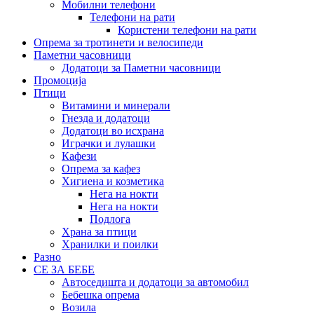
Мобилни телефони
Телефони на рати
Користени телефони на рати
Опрема за тротинети и велосипеди
Паметни часовници
Додатоци за Паметни часовници
Промоција
Птици
Витамини и минерали
Гнезда и додатоци
Додатоци во исхрана
Играчки и лулашки
Кафези
Опрема за кафез
Хигиена и козметика
Нега на нокти
Нега на нокти
Подлога
Храна за птици
Хранилки и поилки
Разно
СЕ ЗА БЕБЕ
Автоседишта и додатоци за автомобил
Бебешка опрема
Возила