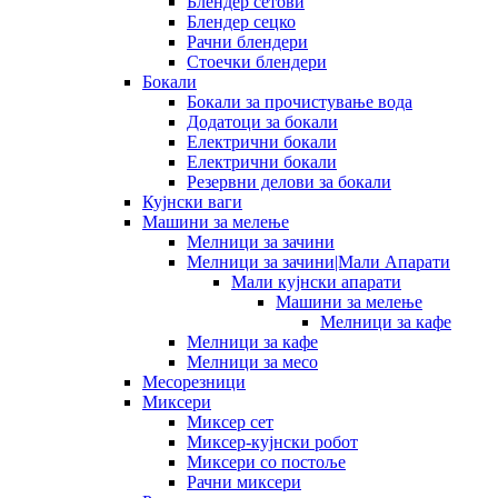
Блендер сетови
Блендер сецко
Рачни блендери
Стоечки блендери
Бокали
Бокали за прочистување вода
Додатоци за бокали
Електрични бокали
Електрични бокали
Резервни делови за бокали
Кујнски ваги
Машини за мелење
Мелници за зачини
Мелници за зачини|Мали Апарати
Мали кујнски апарати
Машини за мелење
Мелници за кафе
Мелници за кафе
Мелници за месо
Месорезници
Миксери
Миксер сет
Миксер-кујнски робот
Миксери со постоље
Рачни миксери