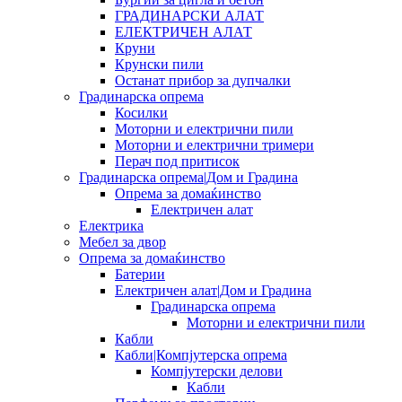
ГРАДИНАРСКИ АЛАТ
ЕЛЕКТРИЧЕН АЛАТ
Круни
Крунски пили
Останат прибор за дупчалки
Градинарска опрема
Косилки
Моторни и електрични пили
Моторни и електрични тримери
Перач под притисок
Градинарска опрема|Дом и Градина
Опрема за домаќинство
Електричен алат
Електрика
Мебел за двор
Опрема за домаќинство
Батерии
Електричен алат|Дом и Градина
Градинарска опрема
Моторни и електрични пили
Кабли
Кабли|Компјутерска опрема
Компјутерски делови
Кабли