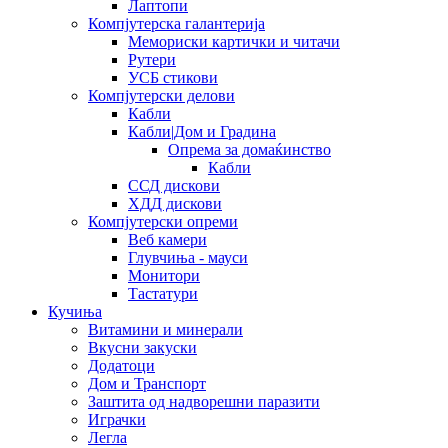
Лаптопи
Компјутерска галантерија
Мемориски картички и читачи
Рутери
УСБ стикови
Компјутерски делови
Кабли
Кабли|Дом и Градина
Опрема за домаќинство
Кабли
ССД дискови
ХДД дискови
Компјутерски опреми
Веб камери
Глувчиња - мауси
Монитори
Тастатури
Кучиња
Витамини и минерали
Вкусни закуски
Додатоци
Дом и Транспорт
Заштита од надворешни паразити
Играчки
Легла