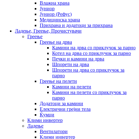
Влажна храна
Јуниор
Јуниор (Рефус)
Медицинска храна
Прихрана и додатоци за прихрана
Ладење, Греење, Прочистувачи
Греење
Греење на дрва
Камини на дрва со приклучок за парно
Котел на дрва со приклучок за парно
Печки и камини на дрва
Шпорети на дрва
Шпорети на дрва со приклучок за
парно
Греење на пелети
Камини на пелети
Камини на пелети со приклучок за
парно
Додатоци за камини
Електрични грејни тела
Ќумци
Клими инвертер
Ладење
Вентилатори
Клими инвертер