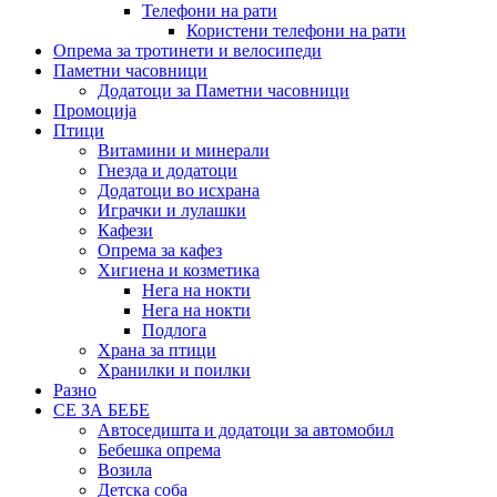
Телефони на рати
Користени телефони на рати
Опрема за тротинети и велосипеди
Паметни часовници
Додатоци за Паметни часовници
Промоција
Птици
Витамини и минерали
Гнезда и додатоци
Додатоци во исхрана
Играчки и лулашки
Кафези
Опрема за кафез
Хигиена и козметика
Нега на нокти
Нега на нокти
Подлога
Храна за птици
Хранилки и поилки
Разно
СЕ ЗА БЕБЕ
Автоседишта и додатоци за автомобил
Бебешка опрема
Возила
Детска соба