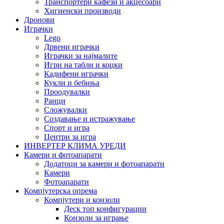
Транспортери кафези и акцесоари
Хигиенски производи
Дронови
Играчки
Lego
Дрвени играчки
Играчки за најмалите
Игри на табли и коцки
Кадифени играчки
Кукли и бебиња
Проодувалки
Ранци
Сложувалки
Создавање и истражување
Спорт и игра
Центри за игра
ИНВЕРТЕР КЛИМА УРЕДИ
Камери и фотоапарати
Додатоци за камери и фотоапарати
Камери
Фотоапарати
Компјутерска опрема
Компјутери и конзоли
Деск топ конфигурации
Конзоли за играње