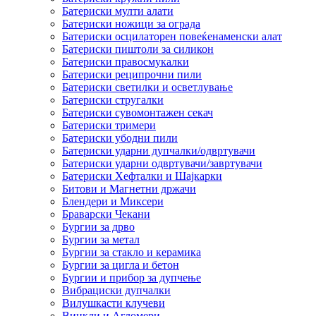
Батериски мулти алати
Батериски ножици за ограда
Батериски осцилаторен повеќенаменски алат
Батериски пиштоли за силикон
Батериски правосмукалки
Батериски реципрочни пили
Батериски светилки и осветлување
Батериски стругалки
Батериски сувомонтажен секач
Батериски тримери
Батериски убодни пили
Батериски ударни дупчалки/одвртувачи
Батериски ударни одвртувачи/завртувачи
Батериски Хефталки и Шајкарки
Битови и Магнетни држачи
Блендери и Миксери
Браварски Чекани
Бургии за дрво
Бургии за метал
Бургии за стакло и керамика
Бургии за цигла и бетон
Бургии и прибор за дупчење
Вибрациски дупчалки
Вилушкасти клучеви
Винкли и Агломери