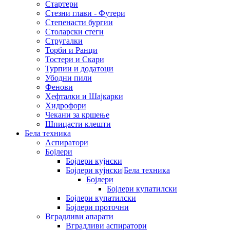
Стартери
Стезни глави - Футери
Степенасти бургии
Столарски стеги
Стругалки
Торби и Ранци
Тостери и Скари
Турпии и додатоци
Убодни пили
Фенови
Хефталки и Шајкарки
Хидрофори
Чекани за кршење
Шпицасти клешти
Бела техника
Аспиратори
Бојлери
Бојлери кујнски
Бојлери кујнски|Бела техника
Бојлери
Бојлери купатилски
Бојлери купатилски
Бојлери проточни
Вградливи апарати
Вградливи аспиратори