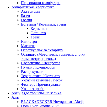
Персонални компјутери
Акваристика/Тераристика
Аквариуми
Базен
Греачи
Естетика / Керамики, треви
Керамики
Останато
Треви
Канистри
Магнети
Осветлување за аквариум
Останато (Мрестилки, гумички, спојки,
термометри, црево...)
Превентива / Лекарства
Пумпи / Компресори
Распрскувачи
Тераристика / Останато
Украсни камчиња / песок
Филтер / Прочистување
Храна за риби
Акција (до трошење на залиха)
Алат
BLACK+DECKER Novogodisna Akcija
Dom Dvor Gradina 2025