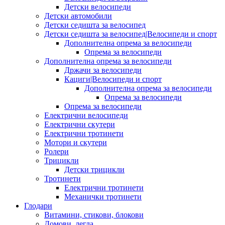
Детски велосипеди
Детски автомобили
Детски седишта за велосипед
Детски седишта за велосипед|Велосипеди и спорт
Дополнителна опрема за велосипеди
Опрема за велосипеди
Дополнителна опрема за велосипеди
Држачи за велосипеди
Кациги|Велосипеди и спорт
Дополнителна опрема за велосипеди
Опрема за велосипеди
Опрема за велосипеди
Електрични велосипеди
Електрични скутери
Електрични тротинети
Мотори и скутери
Ролери
Трицикли
Детски трицикли
Тротинети
Електрични тротинети
Механички тротинети
Глодари
Витамини, стикови, блокови
Домови, легла