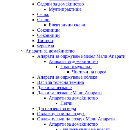
Садови за домаќинство
Мултипрактици
Сецко
Скари
Електрични скари
Соковници
Соковници
Тостери
Фритези
Апарати за домаќинство
Апарати за одржување мебел|Мали Апарати
Апарати за домаќинство
Правосмукалки
Чистачи на пареа
Апарати за одржување облека
Ваги за телесна тежина
Даски за пеглање
Даски за пеглање|Мали Апарати
Апарати за домаќинство
Пегли
Диспанзери за вода
Овлажнувачи на воздух
Овлажнувачи на воздух|Мали Апарати
Апарати за домаќинство
Одвлажнувачи на воздух