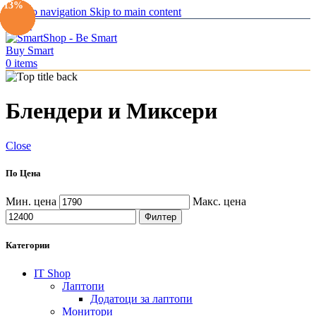
-40%
-24%
-8%
-11%
-35%
-25%
-13%
-20%
-25%
-13%
Skip to navigation
Skip to main content
Menu
0
items
Блендери и Миксери
Close
По Цена
Мин. цена
Макс. цена
Филтер
Категории
IT Shop
Лаптопи
Додатоци за лаптопи
Монитори