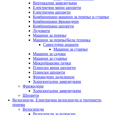
Вертикални замрзнувачи
Електрични мини шпорети
Електрични шпорети
Комбинирани машини за перење и сушење
Комбинирани фрижидери
Комбинирани шпорети
Ледомати
Машини за перење
Машини за перење|Бела техника
Самостојни апарати
Машини за сушење
Машини за садови
Машини за сушење
Микробранови печки
Плински мини шпорети
Плински шпорети
Фрижидери ладилници
Хоризонтални замрзнувачи
Фрижидери
Хоризонтални замрзнувачи
Шпорети
Велосипеди, Електрични велосипеди и тротинети,
опрема
Велосипеди
Велосипеди за возрасни