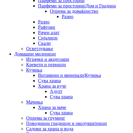
Парфеми за простории
Парфеми за простории|Дом и Градина
Опрема за домаќинство
Разно
Разно
Рафтови
Рачен алат
Сијалици
Скали
Осветлување
Домашни миленици
Играчки и акцесоари
Кревети и перници
Кучиња
Витамини и минерали|Кучиња
Сува храна
Храна за куче
Адулт
Сува храна
Мачиња
Храна за маче
Сува храна
Опрема за груминг
Поводници градници и околувратници
Садови за храна и вода