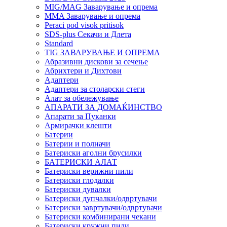
MIG/MAG Заварување и опрема
MMA Заварување и опрема
Peraci pod visok pritisok
SDS-plus Секачи и Длета
Standard
TIG ЗАВАРУВАЊЕ И ОПРЕМА
Абразивни дискови за сечење
Абрихтери и Дихтови
Адаптери
Адаптери за столарски стеги
Алат за обележување
АПАРАТИ ЗА ДОМАЌИНСТВО
Апарати за Пуканки
Армирачки клешти
Батерии
Батерии и полначи
Батериски аголни брусилки
БАТЕРИСКИ АЛАТ
Батериски верижни пили
Батериски глодалки
Батериски дувалки
Батериски дупчалки/одвртувачи
Батериски завртувачи/одвртувачи
Батериски комбинирани чекани
Батериски кружни пили