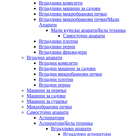
Вградливи комплети
Вградливи машини за садови
Вградливи микробранови печки
Вградливи микробранови печки|Мали
Апарати
Мали кујнски апарати|Бела техника
Самостојни апарати
Вградливи плотни
Вградливи рерни
Вградливи фрижидери
Вградни апарати
Вградни комплети
Вградни машини за садови
Вградни микробранови печки
Вградни плотни
Вградни рерни
Машини за перење
Машини за садови
Машини за сушење
Микробранови печки
Самостојни апарати
Аспиратори
Аспиратори|Бела техника
Вградливи апарати
Вградливи аспиратори