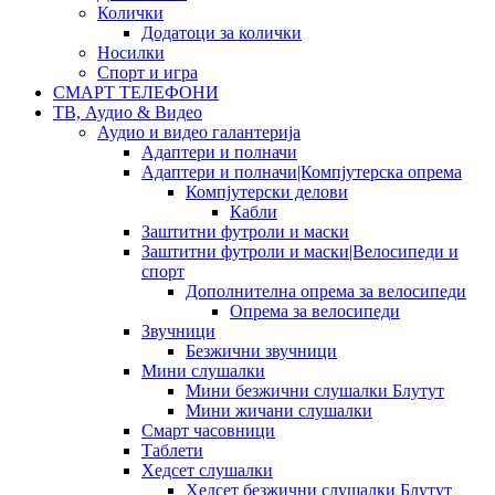
Колички
Додатоци за колички
Носилки
Спорт и игра
СМАРТ ТЕЛЕФОНИ
ТВ, Аудио & Видео
Аудио и видео галантерија
Адаптери и полначи
Адаптери и полначи|Компјутерска опрема
Компјутерски делови
Кабли
Заштитни футроли и маски
Заштитни футроли и маски|Велосипеди и
спорт
Дополнителна опрема за велосипеди
Опрема за велосипеди
Звучници
Безжични звучници
Мини слушалки
Мини безжични слушалки Блутут
Мини жичани слушалки
Смарт часовници
Таблети
Хедсет слушалки
Хедсет безжични слушалки Блутут