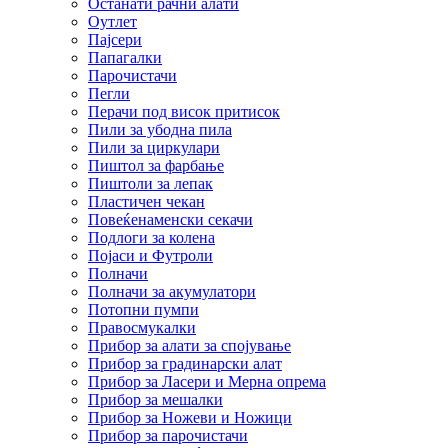
Останати рачни алати
Оутлет
Пајсери
Папагалки
Парочистачи
Пегли
Перачи под висок притисок
Пили за убодна пила
Пили за циркулари
Пиштол за фарбање
Пиштоли за лепак
Пластичен чекан
Повеќенаменски секачи
Подлоги за колена
Појаси и Футроли
Полначи
Полначи за акумулатори
Потопни пумпи
Правосмукалки
Прибор за алати за спојување
Прибор за градинарски алат
Прибор за Ласери и Мерна опрема
Прибор за мешалки
Прибор за Ножеви и Ножици
Прибор за парочистачи