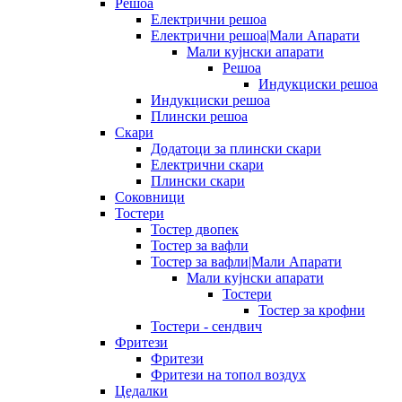
Решоа
Електрични решоа
Електрични решоа|Мали Апарати
Мали кујнски апарати
Решоа
Индукциски решоа
Индукциски решоа
Плински решоа
Скари
Додатоци за плински скари
Електрични скари
Плински скари
Соковници
Тостери
Тостер двопек
Тостер за вафли
Тостер за вафли|Мали Апарати
Мали кујнски апарати
Тостери
Тостер за крофни
Тостери - сендвич
Фритези
Фритези
Фритези на топол воздух
Цедалки