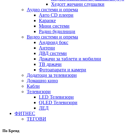
Хедсет жичани слушалки
Аудио системи и опрема
Авто CD плеери
Караоке
Мини системи
Радио будилници
Видео системи и опрема
Андроид бокс
Антени
ДВД системи
Држачи за таблети и мобилни
ТВ држачи
Фотоапарати и камери
Додатоци за телевизори
Домашно кино
Кабли
Телевизори
LED Телевизори
QLED Телевизори
ЛЕД
ФИТНЕС
ТЕГОВИ
По Бренд