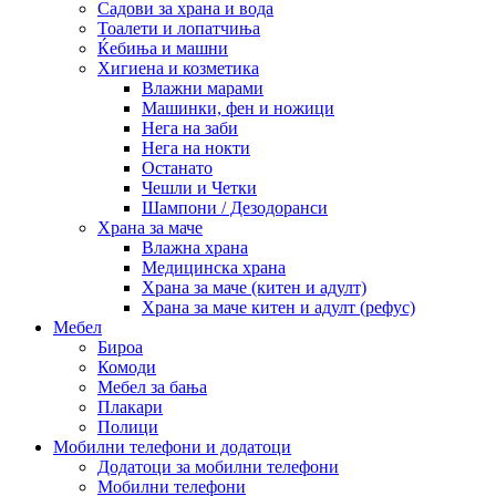
Садови за храна и вода
Тоалети и лопатчиња
Ќебиња и машни
Хигиена и козметика
Влажни марами
Машинки, фен и ножици
Нега на заби
Нега на нокти
Останато
Чешли и Четки
Шампони / Дезодоранси
Храна за маче
Влажна храна
Медицинска храна
Храна за маче (китен и адулт)
Храна за маче китен и адулт (рефус)
Мебел
Бироа
Комоди
Мебел за бања
Плакари
Полици
Мобилни телефони и додатоци
Додатоци за мобилни телефони
Мобилни телефони