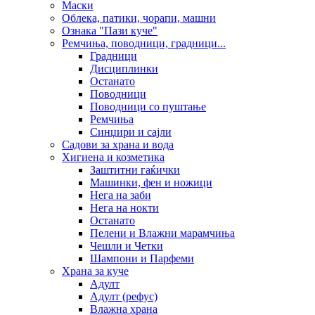
Маски
Облека, патики, чорапи, машни
Ознака "Пази куче"
Ремчиња, поводници, градници...
Градници
Дисциплинки
Останато
Поводници
Поводници со пуштање
Ремчиња
Синџири и сајли
Садови за храна и вода
Хигиена и козметика
Заштитни гаќички
Машинки, фен и ножици
Нега на заби
Нега на нокти
Останато
Пелени и Влажни марамчиња
Чешли и Четки
Шампони и Парфеми
Храна за куче
Адулт
Адулт (рефус)
Влажна храна