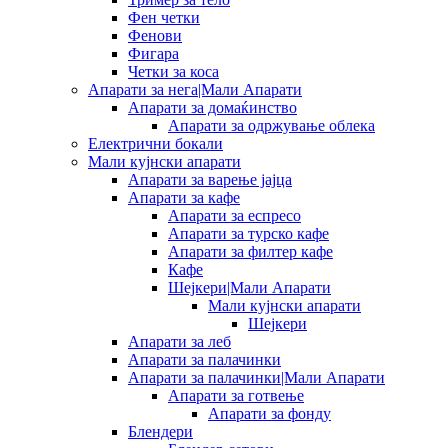
Фен четки
Фенови
Фигара
Четки за коса
Апарати за нега|Мали Апарати
Апарати за домаќинство
Апарати за одржување облека
Електрични бокали
Мали кујнски апарати
Апарати за варење јајца
Апарати за кафе
Апарати за еспресо
Апарати за турско кафе
Апарати за филтер кафе
Кафе
Шејкери|Мали Апарати
Мали кујнски апарати
Шејкери
Апарати за леб
Апарати за палачинки
Апарати за палачинки|Мали Апарати
Апарати за готвење
Апарати за фонду
Блендери