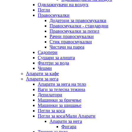
Одвлажнувачи на воздух
Пегли
Правосмукалки
Додатоци за правосмукалки
Правосмукалки - стандардни
Правосмукалки за пепел
Рачни правосмукалки
Стик правосмукалки
Чистачи на пареа
Садопери
Сушари за алишта
Филтри за вода
Чешми
Апарати за кафе
Апарати за нега
Апарати за нега на тело
Ваги за телесна тежина
Депилатори
Машинки за бричење
Машинки за шишање
Пегли за коса
Пегли за коса|Мали Апарати
Апарати за нега
Фигара
Тример за тело