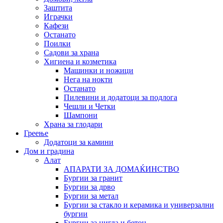
Заштита
Играчки
Кафези
Останато
Поилки
Садови за храна
Хигиена и козметика
Машинки и ножици
Нега на нокти
Останато
Пилевини и додатоци за подлога
Чешли и Четки
Шампони
Храна за глодари
Греење
Додатоци за камини
Дом и градина
Алат
АПАРАТИ ЗА ДОМАЌИНСТВО
Бургии за гранит
Бургии за дрво
Бургии за метал
Бургии за стакло и керамика и универзални
бургии
Бургии за цигла и бетон