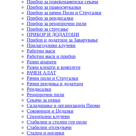
Прибор за повеќенаменски секачи
Прибор за правосмукалки
Прибор за рачни Пили и Стругалки
Прибор за рендисалки
Прибор за реципрочни пили
Прибор за стругање
ПРИБОР И ДОДАТОЦИ
Прибор и додатоци за Заварување
Прилагодливи клучеви
Работни маси
Работни маси и прибор
Разни апарати
Разни клешти и комплети
РАЧЕН АЛАТ
Рачни пили и Стругалки
Рачни рендиња и додатоци
Рендисалки
Реципрочни пили
Секачи за цевки
Складирање и организација Промо
Соковници и Цедалки
Специјални клучеви
Стабилни и столни гер пили
Стабилни отсекувачи
Сталци и ногарки