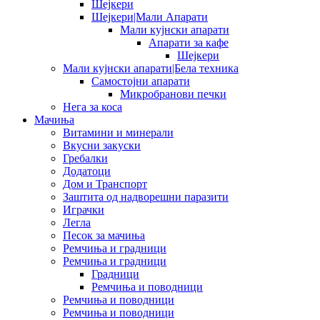
Шејкери
Шејкери|Мали Апарати
Мали кујнски апарати
Апарати за кафе
Шејкери
Мали кујнски апарати|Бела техника
Самостојни апарати
Микробранови печки
Нега за коса
Мачиња
Витамини и минерали
Вкусни закуски
Гребалки
Додатоци
Дом и Транспорт
Заштита од надворешни паразити
Играчки
Легла
Песок за мачиња
Ремчиња и градници
Ремчиња и градници
Градници
Ремчиња и поводници
Ремчиња и поводници
Ремчиња и поводници