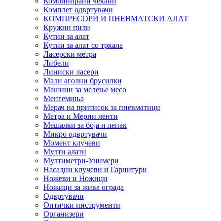
Комбинирани чекани
Комплет одвртувачи
КОМПРЕСОРИ И ПНЕВМАТСКИ АЛАТ
Кружни пили
Кутии за алат
Кутии за алат со тркала
Ласерски метра
Либели
Линиски ласери
Мали аголни брусилки
Машини за мелење месо
Менгемиња
Мерач на притисок за пневматици
Метра и Мерни ленти
Мешалки за боја и лепак
Микро одвртувачи
Момент клучеви
Мулти алати
Мултиметри-Унимери
Насадни клучеви и Гарнитури
Ножеви и Ножици
Ножици за жива ограда
Одвртувачи
Оптички инструменти
Организери