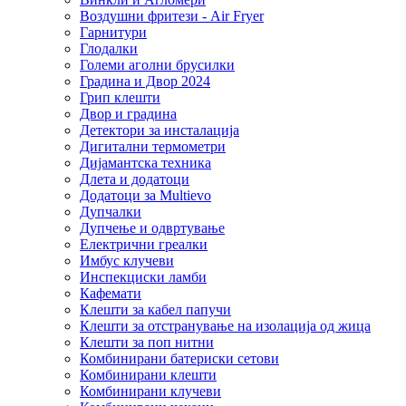
Воздушни фритези - Air Fryer
Гарнитури
Глодалки
Големи аголни брусилки
Градина и Двор 2024
Грип клешти
Двор и градина
Детектори за инсталација
Дигитални термометри
Дијамантска техника
Длета и додатоци
Додатоци за Multievo
Дупчалки
Дупчење и одвртување
Електрични греалки
Имбус клучеви
Инспекциски ламби
Кафемати
Клешти за кабел папучи
Клешти за отстранување на изолација од жица
Клешти за поп нитни
Комбинирани батериски сетови
Комбинирани клешти
Комбинирани клучеви