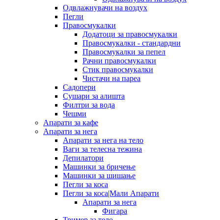
Одвлажнувачи на воздух
Пегли
Правосмукалки
Додатоци за правосмукалки
Правосмукалки - стандардни
Правосмукалки за пепел
Рачни правосмукалки
Стик правосмукалки
Чистачи на пареа
Садопери
Сушари за алишта
Филтри за вода
Чешми
Апарати за кафе
Апарати за нега
Апарати за нега на тело
Ваги за телесна тежина
Депилатори
Машинки за бричење
Машинки за шишање
Пегли за коса
Пегли за коса|Мали Апарати
Апарати за нега
Фигара
Тример за тело