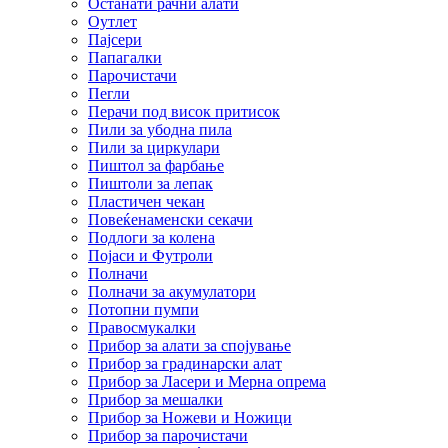
Останати рачни алати
Оутлет
Пајсери
Папагалки
Парочистачи
Пегли
Перачи под висок притисок
Пили за убодна пила
Пили за циркулари
Пиштол за фарбање
Пиштоли за лепак
Пластичен чекан
Повеќенаменски секачи
Подлоги за колена
Појаси и Футроли
Полначи
Полначи за акумулатори
Потопни пумпи
Правосмукалки
Прибор за алати за спојување
Прибор за градинарски алат
Прибор за Ласери и Мерна опрема
Прибор за мешалки
Прибор за Ножеви и Ножици
Прибор за парочистачи