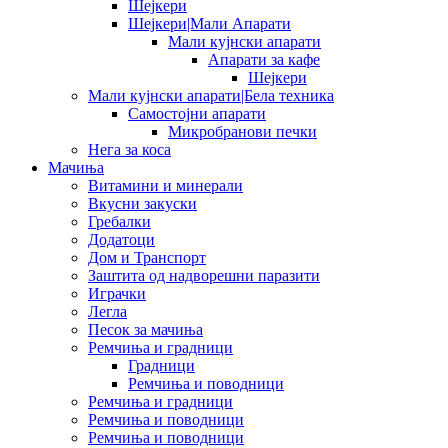
Шејкери
Шејкери|Мали Апарати
Мали кујнски апарати
Апарати за кафе
Шејкери
Мали кујнски апарати|Бела техника
Самостојни апарати
Микробранови печки
Нега за коса
Мачиња
Витамини и минерали
Вкусни закуски
Гребалки
Додатоци
Дом и Транспорт
Заштита од надворешни паразити
Играчки
Легла
Песок за мачиња
Ремчиња и градници
Градници
Ремчиња и поводници
Ремчиња и градници
Ремчиња и поводници
Ремчиња и поводници