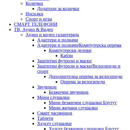
Колички
Додатоци за колички
Носилки
Спорт и игра
СМАРТ ТЕЛЕФОНИ
ТВ, Аудио & Видео
Аудио и видео галантерија
Адаптери и полначи
Адаптери и полначи|Компјутерска опрема
Компјутерски делови
Кабли
Заштитни футроли и маски
Заштитни футроли и маски|Велосипеди и
спорт
Дополнителна опрема за велосипеди
Опрема за велосипеди
Звучници
Безжични звучници
Мини слушалки
Мини безжични слушалки Блутут
Мини жичани слушалки
Смарт часовници
Таблети
Хедсет слушалки
Хедсет безжични слушалки Блутут