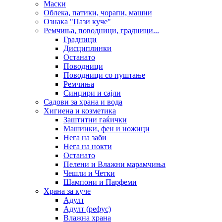
Маски
Облека, патики, чорапи, машни
Ознака "Пази куче"
Ремчиња, поводници, градници...
Градници
Дисциплинки
Останато
Поводници
Поводници со пуштање
Ремчиња
Синџири и сајли
Садови за храна и вода
Хигиена и козметика
Заштитни гаќички
Машинки, фен и ножици
Нега на заби
Нега на нокти
Останато
Пелени и Влажни марамчиња
Чешли и Четки
Шампони и Парфеми
Храна за куче
Адулт
Адулт (рефус)
Влажна храна