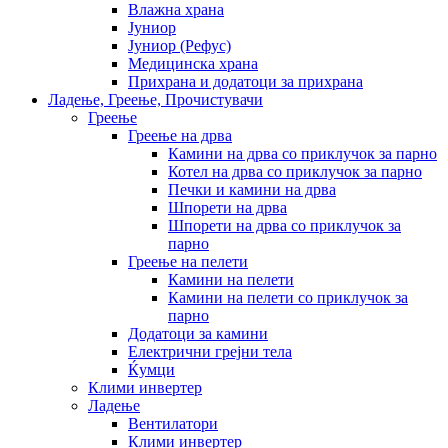
Влажна храна
Јуниор
Јуниор (Рефус)
Медицинска храна
Прихрана и додатоци за прихрана
Ладење, Греење, Прочистувачи
Греење
Греење на дрва
Камини на дрва со приклучок за парно
Котел на дрва со приклучок за парно
Печки и камини на дрва
Шпорети на дрва
Шпорети на дрва со приклучок за
парно
Греење на пелети
Камини на пелети
Камини на пелети со приклучок за
парно
Додатоци за камини
Електрични грејни тела
Ќумци
Клими инвертер
Ладење
Вентилатори
Клими инвертер