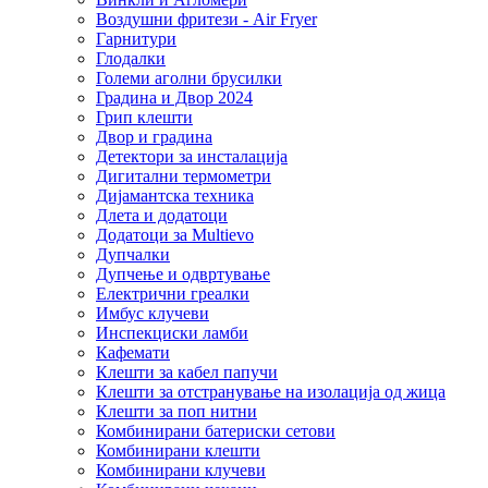
Воздушни фритези - Air Fryer
Гарнитури
Глодалки
Големи аголни брусилки
Градина и Двор 2024
Грип клешти
Двор и градина
Детектори за инсталација
Дигитални термометри
Дијамантска техника
Длета и додатоци
Додатоци за Multievo
Дупчалки
Дупчење и одвртување
Електрични греалки
Имбус клучеви
Инспекциски ламби
Кафемати
Клешти за кабел папучи
Клешти за отстранување на изолација од жица
Клешти за поп нитни
Комбинирани батериски сетови
Комбинирани клешти
Комбинирани клучеви