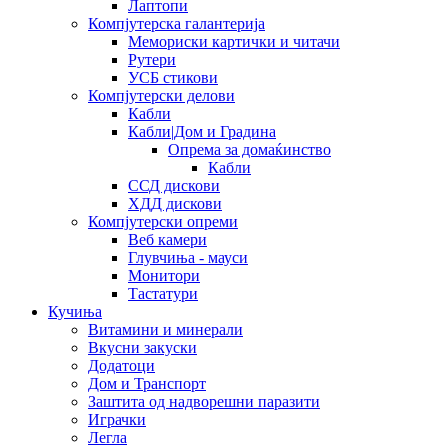
Лаптопи
Компјутерска галантерија
Мемориски картички и читачи
Рутери
УСБ стикови
Компјутерски делови
Кабли
Кабли|Дом и Градина
Опрема за домаќинство
Кабли
ССД дискови
ХДД дискови
Компјутерски опреми
Веб камери
Глувчиња - мауси
Монитори
Тастатури
Кучиња
Витамини и минерали
Вкусни закуски
Додатоци
Дом и Транспорт
Заштита од надворешни паразити
Играчки
Легла