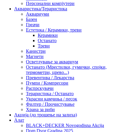
Персонални компјутери
Акваристика/Тераристика
Аквариуми
Базен
Греачи
Естетика / Керамики, треви
Керамики
Останато
Треви
Канистри
Магнети
Осветлување за аквариум
Останато (Мрестилки, гумички, спојки,
термометри, црево...)
Превентива / Лекарства
Пумпи / Компресори
Распрскувачи
Тераристика / Останато
Украсни камчиња / песок
Филтер / Прочистување
Храна за риби
Акција (до трошење на залиха)
Алат
BLACK+DECKER Novogodisna Akcija
Dom Dvor Gradina 2025