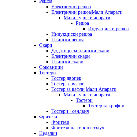
Решоа
Електрични решоа
Електрични решоа|Мали Апарати
Мали кујнски апарати
Решоа
Индукциски решоа
Индукциски решоа
Плински решоа
Скари
Додатоци за плински скари
Електрични скари
Плински скари
Соковници
Тостери
Тостер двопек
Тостер за вафли
Тостер за вафли|Мали Апарати
Мали кујнски апарати
Тостери
Тостер за крофни
Тостери - сендвич
Фритези
Фритези
Фритези на топол воздух
Цедалки