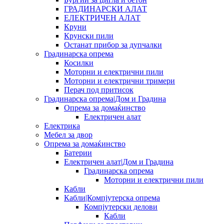
ГРАДИНАРСКИ АЛАТ
ЕЛЕКТРИЧЕН АЛАТ
Круни
Крунски пили
Останат прибор за дупчалки
Градинарска опрема
Косилки
Моторни и електрични пили
Моторни и електрични тримери
Перач под притисок
Градинарска опрема|Дом и Градина
Опрема за домаќинство
Електричен алат
Електрика
Мебел за двор
Опрема за домаќинство
Батерии
Електричен алат|Дом и Градина
Градинарска опрема
Моторни и електрични пили
Кабли
Кабли|Компјутерска опрема
Компјутерски делови
Кабли