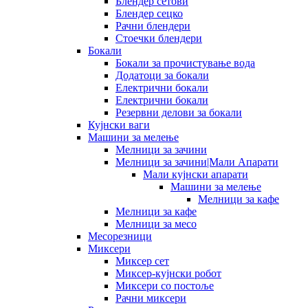
Блендер сетови
Блендер сецко
Рачни блендери
Стоечки блендери
Бокали
Бокали за прочистување вода
Додатоци за бокали
Електрични бокали
Електрични бокали
Резервни делови за бокали
Кујнски ваги
Машини за мелење
Мелници за зачини
Мелници за зачини|Мали Апарати
Мали кујнски апарати
Машини за мелење
Мелници за кафе
Мелници за кафе
Мелници за месо
Месорезници
Миксери
Миксер сет
Миксер-кујнски робот
Миксери со постоље
Рачни миксери