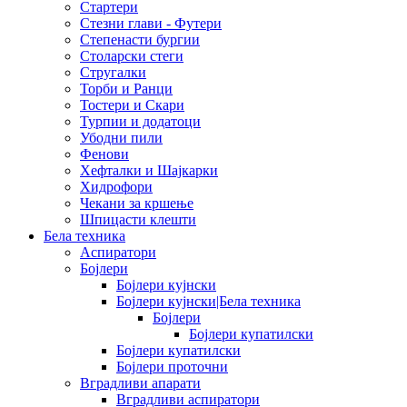
Стартери
Стезни глави - Футери
Степенасти бургии
Столарски стеги
Стругалки
Торби и Ранци
Тостери и Скари
Турпии и додатоци
Убодни пили
Фенови
Хефталки и Шајкарки
Хидрофори
Чекани за кршење
Шпицасти клешти
Бела техника
Аспиратори
Бојлери
Бојлери кујнски
Бојлери кујнски|Бела техника
Бојлери
Бојлери купатилски
Бојлери купатилски
Бојлери проточни
Вградливи апарати
Вградливи аспиратори