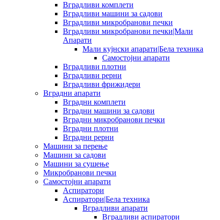
Вградливи комплети
Вградливи машини за садови
Вградливи микробранови печки
Вградливи микробранови печки|Мали
Апарати
Мали кујнски апарати|Бела техника
Самостојни апарати
Вградливи плотни
Вградливи рерни
Вградливи фрижидери
Вградни апарати
Вградни комплети
Вградни машини за садови
Вградни микробранови печки
Вградни плотни
Вградни рерни
Машини за перење
Машини за садови
Машини за сушење
Микробранови печки
Самостојни апарати
Аспиратори
Аспиратори|Бела техника
Вградливи апарати
Вградливи аспиратори