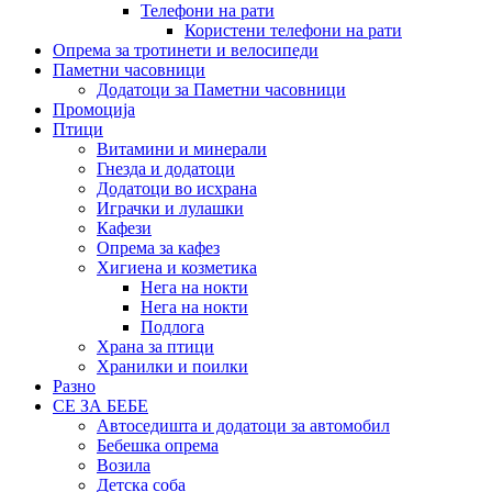
Телефони на рати
Користени телефони на рати
Опрема за тротинети и велосипеди
Паметни часовници
Додатоци за Паметни часовници
Промоција
Птици
Витамини и минерали
Гнезда и додатоци
Додатоци во исхрана
Играчки и лулашки
Кафези
Опрема за кафез
Хигиена и козметика
Нега на нокти
Нега на нокти
Подлога
Храна за птици
Хранилки и поилки
Разно
СЕ ЗА БЕБЕ
Автоседишта и додатоци за автомобил
Бебешка опрема
Возила
Детска соба