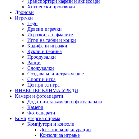
Транспортери кафези и акцесоари
Хигиенски производи
Дронови
Играчки
Lego
Дрвени играчки
Играчки за најмалите
Игри на табли и коцки
Кадифени играчки
Кукли и бебиња
Проодувалки
Ранци
Сложувалки
Создавање и истражување
Спорт и игра
Центри за игра
ИНВЕРТЕР КЛИМА УРЕДИ
Камери и фотоапарати
Додатоци за камери и фотоапарати
Камери
Фотоапарати
Компјутерска опрема
Компјутери и конзоли
Деск топ конфигурации
Конзоли за играње