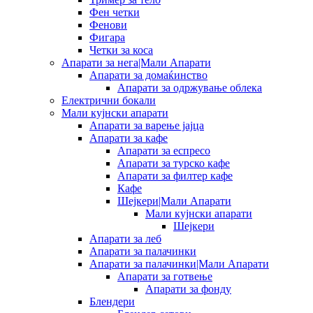
Фен четки
Фенови
Фигара
Четки за коса
Апарати за нега|Мали Апарати
Апарати за домаќинство
Апарати за одржување облека
Електрични бокали
Мали кујнски апарати
Апарати за варење јајца
Апарати за кафе
Апарати за еспресо
Апарати за турско кафе
Апарати за филтер кафе
Кафе
Шејкери|Мали Апарати
Мали кујнски апарати
Шејкери
Апарати за леб
Апарати за палачинки
Апарати за палачинки|Мали Апарати
Апарати за готвење
Апарати за фонду
Блендери