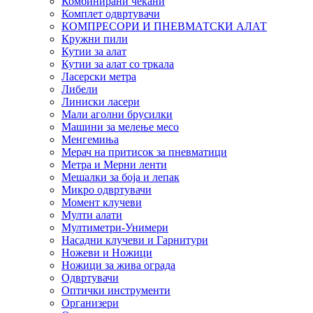
Комбинирани чекани
Комплет одвртувачи
КОМПРЕСОРИ И ПНЕВМАТСКИ АЛАТ
Кружни пили
Кутии за алат
Кутии за алат со тркала
Ласерски метра
Либели
Линиски ласери
Мали аголни брусилки
Машини за мелење месо
Менгемиња
Мерач на притисок за пневматици
Метра и Мерни ленти
Мешалки за боја и лепак
Микро одвртувачи
Момент клучеви
Мулти алати
Мултиметри-Унимери
Насадни клучеви и Гарнитури
Ножеви и Ножици
Ножици за жива ограда
Одвртувачи
Оптички инструменти
Организери