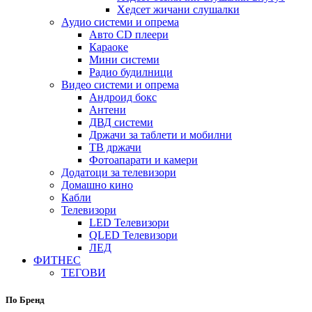
Хедсет жичани слушалки
Аудио системи и опрема
Авто CD плеери
Караоке
Мини системи
Радио будилници
Видео системи и опрема
Андроид бокс
Антени
ДВД системи
Држачи за таблети и мобилни
ТВ држачи
Фотоапарати и камери
Додатоци за телевизори
Домашно кино
Кабли
Телевизори
LED Телевизори
QLED Телевизори
ЛЕД
ФИТНЕС
ТЕГОВИ
По Бренд