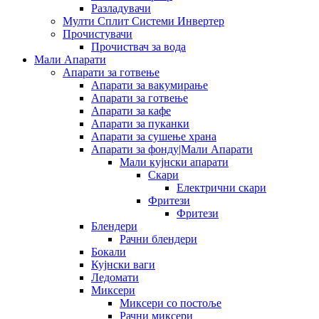
Разладувачи
Мулти Сплит Системи Инвертер
Прочистувачи
Прочиствач за вода
Мали Апарати
Апарати за готвење
Апарати за вакумирање
Апарати за готвење
Апарати за кафе
Апарати за пуканки
Апарати за сушење храна
Апарати за фонду|Мали Апарати
Мали кујнски апарати
Скари
Електрични скари
Фритези
Фритези
Блендери
Рачни блендери
Бокали
Кујнски ваги
Ледомати
Миксери
Миксери со постоље
Рачни миксери