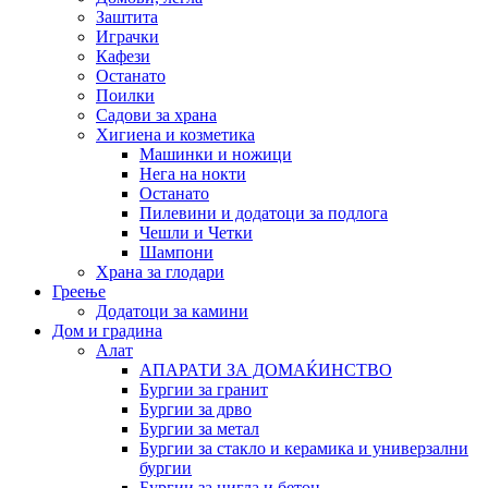
Заштита
Играчки
Кафези
Останато
Поилки
Садови за храна
Хигиена и козметика
Машинки и ножици
Нега на нокти
Останато
Пилевини и додатоци за подлога
Чешли и Четки
Шампони
Храна за глодари
Греење
Додатоци за камини
Дом и градина
Алат
АПАРАТИ ЗА ДОМАЌИНСТВО
Бургии за гранит
Бургии за дрво
Бургии за метал
Бургии за стакло и керамика и универзални
бургии
Бургии за цигла и бетон