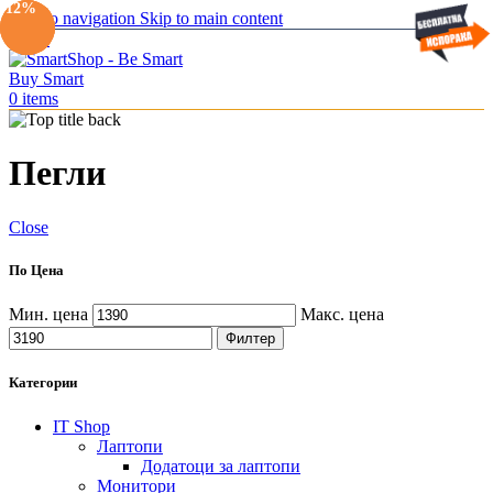
-29%
-7%
-12%
Skip to navigation
Skip to main content
Menu
0
items
Пегли
Close
По Цена
Мин. цена
Макс. цена
Филтер
Категории
IT Shop
Лаптопи
Додатоци за лаптопи
Монитори