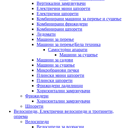
Вертикални замрзнувачи
Електрични мини шпорети
Електрични шпорети
Комбинирани машини за перење и сушење
Комбинирани фрижидери
Комбинирани шпорети
Ледомати
Машини за перење
Машини за перење|Бела техника
Самостојни апарати
Машини за сушење
Машини за садови
Машини за сушење
Микробранови печки
Плински мини шпорети
Плински шпорети
Фрижидери ладилници
Хоризонтални замрзнувачи
Фрижидери
Хоризонтални замрзнувачи
Шпорети
Велосипеди, Електрични велосипеди и тротинети,
опрема
Велосипеди
Велосипеди за возрасни