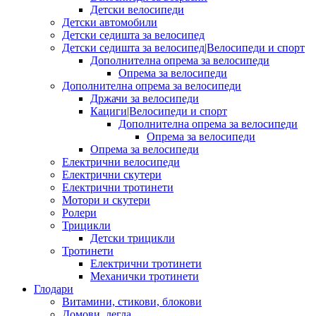
Детски велосипеди
Детски автомобили
Детски седишта за велосипед
Детски седишта за велосипед|Велосипеди и спорт
Дополнителна опрема за велосипеди
Опрема за велосипеди
Дополнителна опрема за велосипеди
Држачи за велосипеди
Кациги|Велосипеди и спорт
Дополнителна опрема за велосипеди
Опрема за велосипеди
Опрема за велосипеди
Електрични велосипеди
Електрични скутери
Електрични тротинети
Мотори и скутери
Ролери
Трицикли
Детски трицикли
Тротинети
Електрични тротинети
Механички тротинети
Глодари
Витамини, стикови, блокови
Домови, легла