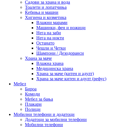
Садови за храна и вода
Тоалети и лопатчиња
Ќебиња и машни
Хигиена и козметика
Влажни марами
Машинки, фен и ножици
Нега на заби
Нега на нокти
Останато
Чешли и Четки
Шампони / Дезодоранси
Храна за маче
Влажна храна
Медицинска храна
Храна за маче (китен и адулт)
Храна за маче китен и адулт (рефус)
Мебел
Бироа
Комоди
Мебел за бања
Плакари
Полици
Мобилни телефони и додатоци
Додатоци за мобилни телефони
Мобилни телефони