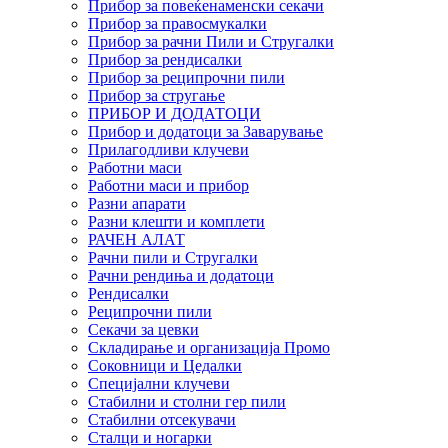
Прибор за повеќенаменски секачи
Прибор за правосмукалки
Прибор за рачни Пили и Стругалки
Прибор за рендисалки
Прибор за реципрочни пили
Прибор за стругање
ПРИБОР И ДОДАТОЦИ
Прибор и додатоци за Заварување
Прилагодливи клучеви
Работни маси
Работни маси и прибор
Разни апарати
Разни клешти и комплети
РАЧЕН АЛАТ
Рачни пили и Стругалки
Рачни рендиња и додатоци
Рендисалки
Реципрочни пили
Секачи за цевки
Складирање и организација Промо
Соковници и Цедалки
Специјални клучеви
Стабилни и столни гер пили
Стабилни отсекувачи
Сталци и ногарки