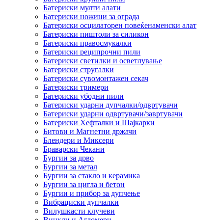
Батериски мулти алати
Батериски ножици за ограда
Батериски осцилаторен повеќенаменски алат
Батериски пиштоли за силикон
Батериски правосмукалки
Батериски реципрочни пили
Батериски светилки и осветлување
Батериски стругалки
Батериски сувомонтажен секач
Батериски тримери
Батериски убодни пили
Батериски ударни дупчалки/одвртувачи
Батериски ударни одвртувачи/завртувачи
Батериски Хефталки и Шајкарки
Битови и Магнетни држачи
Блендери и Миксери
Браварски Чекани
Бургии за дрво
Бургии за метал
Бургии за стакло и керамика
Бургии за цигла и бетон
Бургии и прибор за дупчење
Вибрациски дупчалки
Вилушкасти клучеви
Винкли и Агломери