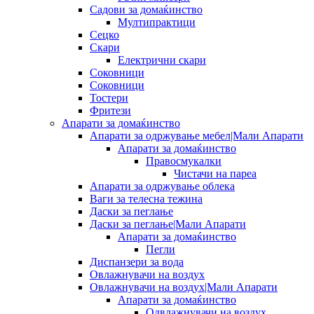
Садови за домаќинство
Мултипрактици
Сецко
Скари
Електрични скари
Соковници
Соковници
Тостери
Фритези
Апарати за домаќинство
Апарати за одржување мебел|Мали Апарати
Апарати за домаќинство
Правосмукалки
Чистачи на пареа
Апарати за одржување облека
Ваги за телесна тежина
Даски за пеглање
Даски за пеглање|Мали Апарати
Апарати за домаќинство
Пегли
Диспанзери за вода
Овлажнувачи на воздух
Овлажнувачи на воздух|Мали Апарати
Апарати за домаќинство
Одвлажнувачи на воздух