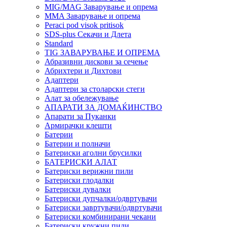
MIG/MAG Заварување и опрема
MMA Заварување и опрема
Peraci pod visok pritisok
SDS-plus Секачи и Длета
Standard
TIG ЗАВАРУВАЊЕ И ОПРЕМА
Абразивни дискови за сечење
Абрихтери и Дихтови
Адаптери
Адаптери за столарски стеги
Алат за обележување
АПАРАТИ ЗА ДОМАЌИНСТВО
Апарати за Пуканки
Армирачки клешти
Батерии
Батерии и полначи
Батериски аголни брусилки
БАТЕРИСКИ АЛАТ
Батериски верижни пили
Батериски глодалки
Батериски дувалки
Батериски дупчалки/одвртувачи
Батериски завртувачи/одвртувачи
Батериски комбинирани чекани
Батериски кружни пили