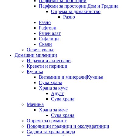
Парфеми за простории
Парфеми за простории|Дом и Градина
Опрема за домаќинство
Разно
Разно
Рафтови
Рачен алат
Сијалици
Скали
Осветлување
Домашни миленици
Играчки и акцесоари
Кревети и перници
Кучиња
Витамини и минерали|Кучиња
Сува храна
Храна за куче
Адулт
Сува храна
Мачиња
Храна за маче
Сува храна
Опрема за груминг
Поводници градници и околувратници
Садови за храна и вода