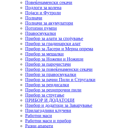
Повеќенаменски секачи
Подлоги за колена
Појаси и Футроли
Полначи
Полначи за акумулатори
Потопни пумпи
Правосмукалки
Прибор за алати за спојување
Прибор за градинарски алат
Прибор за Ласери и Мерна опрема
Прибор за мешалки
Прибор за Ножеви и Ножици
Прибор за парочистачи
Прибор за повеќенаменски секачи
Прибор за правосмукалки
Прибор за рачни Пили и Стругалки
Прибор за рендисалки
Прибор за реципрочни пили
Прибор за стругање
ПРИБОР И ДОДАТОЦИ
Прибор и додатоци за Заварување
Прилагодливи клучеви
Работни маси
Работни маси и прибор
Разни апарати