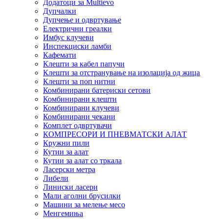
Додатоци за Multievo
Дупчалки
Дупчење и одвртување
Електрични греалки
Имбус клучеви
Инспекциски ламби
Кафемати
Клешти за кабел папучи
Клешти за отстранување на изолација од жица
Клешти за поп нитни
Комбинирани батериски сетови
Комбинирани клешти
Комбинирани клучеви
Комбинирани чекани
Комплет одвртувачи
КОМПРЕСОРИ И ПНЕВМАТСКИ АЛАТ
Кружни пили
Кутии за алат
Кутии за алат со тркала
Ласерски метра
Либели
Линиски ласери
Мали аголни брусилки
Машини за мелење месо
Менгемиња