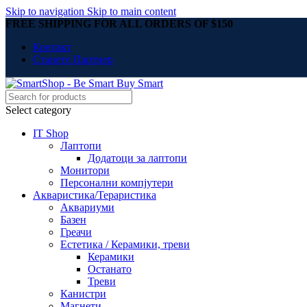
Skip to navigation
Skip to main content
FREE SHIPPING FOR ALL ORDERS OF $150
Контакт
Станете Партнер
Select category
IT Shop
Лаптопи
Додатоци за лаптопи
Монитори
Персонални компјутери
Акваристика/Тераристика
Аквариуми
Базен
Греачи
Естетика / Керамики, треви
Керамики
Останато
Треви
Канистри
Магнети