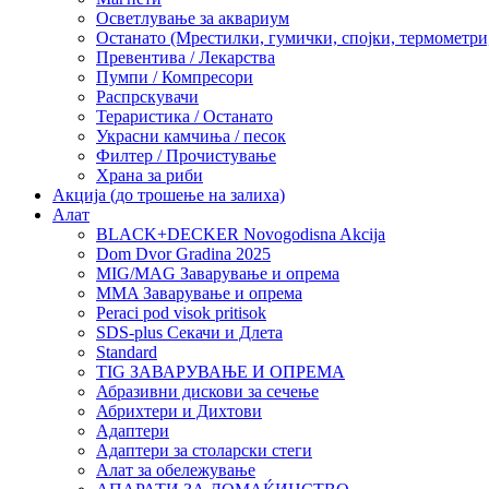
Осветлување за аквариум
Останато (Мрестилки, гумички, спојки, термометр
Превентива / Лекарства
Пумпи / Компресори
Распрскувачи
Тераристика / Останато
Украсни камчиња / песок
Филтер / Прочистување
Храна за риби
Акција (до трошење на залиха)
Алат
BLACK+DECKER Novogodisna Akcija
Dom Dvor Gradina 2025
MIG/MAG Заварување и опрема
MMA Заварување и опрема
Peraci pod visok pritisok
SDS-plus Секачи и Длета
Standard
TIG ЗАВАРУВАЊЕ И ОПРЕМА
Абразивни дискови за сечење
Абрихтери и Дихтови
Адаптери
Адаптери за столарски стеги
Алат за обележување