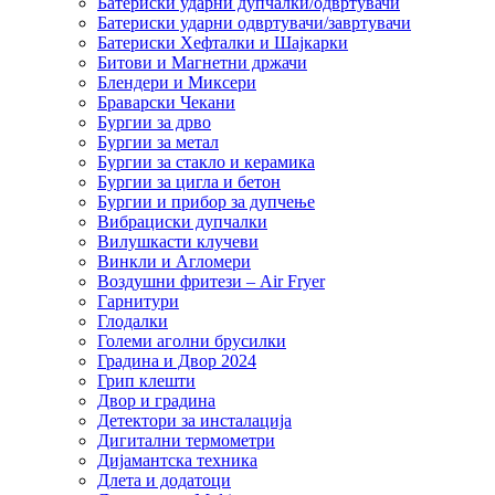
Батериски ударни дупчалки/одвртувачи
Батериски ударни одвртувачи/завртувачи
Батериски Хефталки и Шајкарки
Битови и Магнетни држачи
Блендери и Миксери
Браварски Чекани
Бургии за дрво
Бургии за метал
Бургии за стакло и керамика
Бургии за цигла и бетон
Бургии и прибор за дупчење
Вибрациски дупчалки
Вилушкасти клучеви
Винкли и Агломери
Воздушни фритези – Air Fryer
Гарнитури
Глодалки
Големи аголни брусилки
Градина и Двор 2024
Грип клешти
Двор и градина
Детектори за инсталација
Дигитални термометри
Дијамантска техника
Длета и додатоци