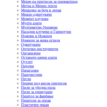
Мерач на притисок за пневматици
Метра и Мерни ленти
Мешалки за боја и лепак
Микро одвртувачи
Момент клучеви
Мулти алати
Мултиметри-Унимери
Насадни клучеви и Гарнитури
Ножеви и Ножици
Ножици за жива ограда
Одвртувачи
Оптички инструменти
Организери
Останати рачни алати
Оутлет
Пајсери
Папагалки
Парочистачи
Пегли
Перачи под висок притисок
Пили за убодна пила
Пили за циркулари
Пиштол за фарбање
Пиштоли за лепак
Пластичен чекан