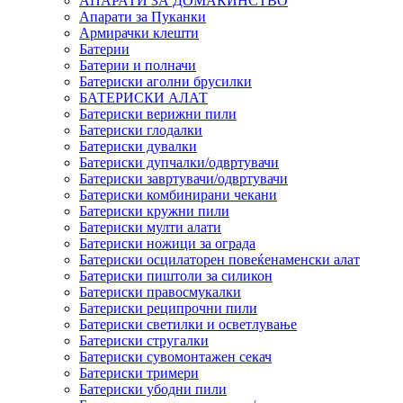
АПАРАТИ ЗА ДОМАЌИНСТВО
Апарати за Пуканки
Армирачки клешти
Батерии
Батерии и полначи
Батериски аголни брусилки
БАТЕРИСКИ АЛАТ
Батериски верижни пили
Батериски глодалки
Батериски дувалки
Батериски дупчалки/одвртувачи
Батериски завртувачи/одвртувачи
Батериски комбинирани чекани
Батериски кружни пили
Батериски мулти алати
Батериски ножици за ограда
Батериски осцилаторен повеќенаменски алат
Батериски пиштоли за силикон
Батериски правосмукалки
Батериски реципрочни пили
Батериски светилки и осветлување
Батериски стругалки
Батериски сувомонтажен секач
Батериски тримери
Батериски убодни пили