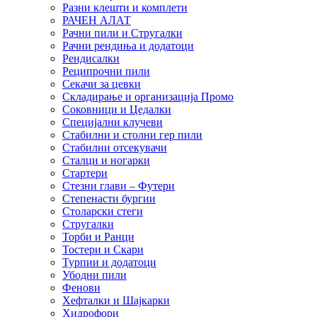
Разни клешти и комплети
РАЧЕН АЛАТ
Рачни пили и Стругалки
Рачни рендиња и додатоци
Рендисалки
Реципрочни пили
Секачи за цевки
Складирање и организација Промо
Соковници и Цедалки
Специјални клучеви
Стабилни и столни гер пили
Стабилни отсекувачи
Сталци и ногарки
Стартери
Стезни глави – Футери
Степенасти бургии
Столарски стеги
Стругалки
Торби и Ранци
Тостери и Скари
Турпии и додатоци
Убодни пили
Фенови
Хефталки и Шајкарки
Хидрофори