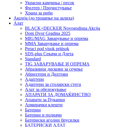
Украсни камчиња / песок
Филтер / Прочистување
Храна за риби
Акција (до трошење на залиха)
Алат
BLACK+DECKER Novogodisna Akcija
Dom Dvor Gradina 2025
MIG/MAG Заварување и опрема
MMA Заварување и опрема
Peraci pod visok pritisok
SDS-plus Секачи и Длета
Standard
TIG ЗАВАРУВАЊЕ И ОПРЕМА
Абразивни дискови за сечење
Абрихтери и Дихтови
Адаптери
Адаптери за столарски стеги
Алат за обележување
АПАРАТИ ЗА ДОМАЌИНСТВО
Апарати за Пуканки
Армирачки клешти
Батерии
Батерии и полначи
Батериски аголни брусилки
БАТЕРИСКИ АЛАТ