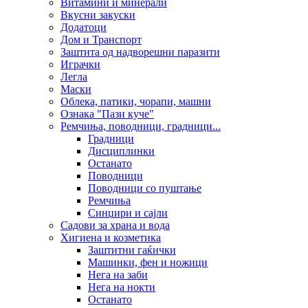
Витамини и минерали
Вкусни закуски
Додатоци
Дом и Транспорт
Заштита од надворешни паразити
Играчки
Легла
Маски
Облека, патики, чорапи, машни
Ознака "Пази куче"
Ремчиња, поводници, градници...
Градници
Дисциплинки
Останато
Поводници
Поводници со пуштање
Ремчиња
Синџири и сајли
Садови за храна и вода
Хигиена и козметика
Заштитни гаќички
Машинки, фен и ножици
Нега на заби
Нега на нокти
Останато