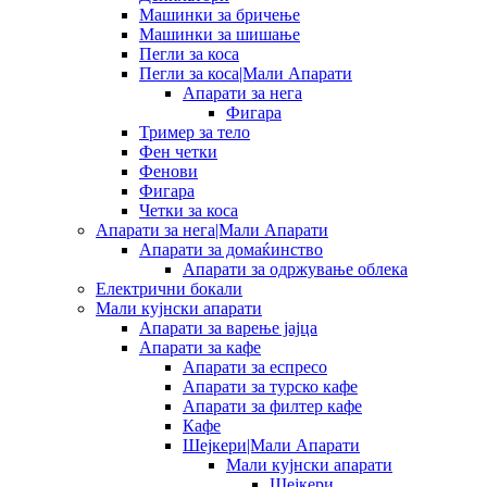
Машинки за бричење
Машинки за шишање
Пегли за коса
Пегли за коса|Мали Апарати
Апарати за нега
Фигара
Тример за тело
Фен четки
Фенови
Фигара
Четки за коса
Апарати за нега|Мали Апарати
Апарати за домаќинство
Апарати за одржување облека
Електрични бокали
Мали кујнски апарати
Апарати за варење јајца
Апарати за кафе
Апарати за еспресо
Апарати за турско кафе
Апарати за филтер кафе
Кафе
Шејкери|Мали Апарати
Мали кујнски апарати
Шејкери