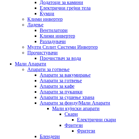
Додатоци за камини
Електрични грејни тела
Ќумци
Клими инвертер
Ладење
Вентилатори
Клими инвертер
Разладувачи
Мулти Сплит Системи Инвертер
Прочистувачи
Прочиствач за вода
Мали Апарати
Апарати за готвење
Апарати за вакумирање
Апарати за готвење
Апарати за кафе
Апарати за пуканки
Апарати за сушење храна
Апарати за фонду|Мали Апарати
Мали кујнски апарати
Скари
Електрични скари
Фритези
Фритези
Блендери