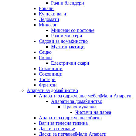
Рачни блендери
Бокали
Кујнски ваги
Ледомати
Миксери
Миксери со постоље
Рачни миксери
Садови за домаќинство
Мултипрактици
Сецко
Скари
Електрични скари
Соковници
Соковници
Тостери
Фритези
Апарати за домаќинство
Апарати за одржување мебел|Мали Апарати
Апарати за домаќинство
Правосмукалки
Чистачи на пареа
Апарати за одржување облека
Ваги за телесна тежина
Даски за пеглање
Даски за пеглање|Мали Апарати