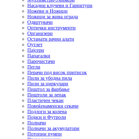
Насадни клучеви и Гарнитури
Ножеви и Ножици
Ножици за жива ограда
Одвртувачи
Оптички инструменти
Организери
Останати рачни алати
Оутлет
Пајсери
Папагалки
Парочистачи
Пегли
Перачи под висок притисок
Пили за убодна пила
Пили за циркулари
Пиштол за фарбање
Пиштоли за лепак
Пластичен чекан
Повеќенаменски секачи
Подлоги за колена
Појаси и Футроли
Полначи
Полначи за акумулатори
Потопни пумпи