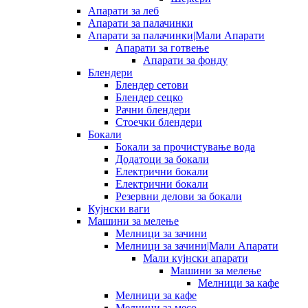
Апарати за леб
Апарати за палачинки
Апарати за палачинки|Мали Апарати
Апарати за готвење
Апарати за фонду
Блендери
Блендер сетови
Блендер сецко
Рачни блендери
Стоечки блендери
Бокали
Бокали за прочистување вода
Додатоци за бокали
Електрични бокали
Електрични бокали
Резервни делови за бокали
Кујнски ваги
Машини за мелење
Мелници за зачини
Мелници за зачини|Мали Апарати
Мали кујнски апарати
Машини за мелење
Мелници за кафе
Мелници за кафе
Мелници за месо