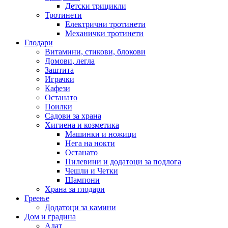
Детски трицикли
Тротинети
Електрични тротинети
Механички тротинети
Глодари
Витамини, стикови, блокови
Домови, легла
Заштита
Играчки
Кафези
Останато
Поилки
Садови за храна
Хигиена и козметика
Машинки и ножици
Нега на нокти
Останато
Пилевини и додатоци за подлога
Чешли и Четки
Шампони
Храна за глодари
Греење
Додатоци за камини
Дом и градина
Алат