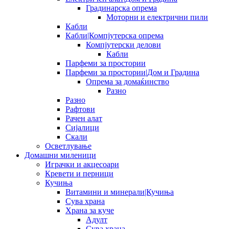
Градинарска опрема
Моторни и електрични пили
Кабли
Кабли|Компјутерска опрема
Компјутерски делови
Кабли
Парфеми за простории
Парфеми за простории|Дом и Градина
Опрема за домаќинство
Разно
Разно
Рафтови
Рачен алат
Сијалици
Скали
Осветлување
Домашни миленици
Играчки и акцесоари
Кревети и перници
Кучиња
Витамини и минерали|Кучиња
Сува храна
Храна за куче
Адулт
Сува храна