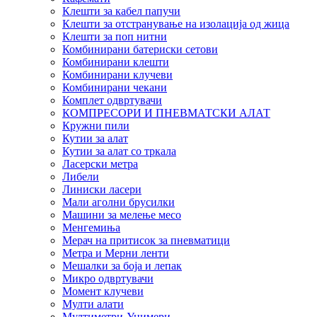
Клешти за кабел папучи
Клешти за отстранување на изолација од жица
Клешти за поп нитни
Комбинирани батериски сетови
Комбинирани клешти
Комбинирани клучеви
Комбинирани чекани
Комплет одвртувачи
КОМПРЕСОРИ И ПНЕВМАТСКИ АЛАТ
Кружни пили
Кутии за алат
Кутии за алат со тркала
Ласерски метра
Либели
Линиски ласери
Мали аголни брусилки
Машини за мелење месо
Менгемиња
Мерач на притисок за пневматици
Метра и Мерни ленти
Мешалки за боја и лепак
Микро одвртувачи
Момент клучеви
Мулти алати
Мултиметри-Унимери