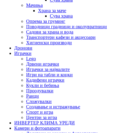
Мачиња
Храна за маче
Сува храна
Опрема за груминг
Поводници градници и околувратници
Садови за храна и вода
Транспортери кафези и акцесоари
Хигиенски производи
Дронови
Играчки
Lego
Дрвени играчки
Играчки за најмалите
Игри на табли и коцки
Кадифени играчки
Кукли и бебиња
Проодувалки
Ранци
Сложувалки
Создавање и истражување
Спорт и игра
Центри за игра
ИНВЕРТЕР КЛИМА УРЕДИ
Камери и фотоапарати