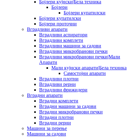
Бојлери кујнски|Бела техника
Бојлери
Бојлери купатилски
Бојлери купатилски
Бојлери проточни
Вградливи апарати
Вградливи аспиратори
Вградливи комплети
Вградливи машини за садови
Вградливи микробранови печки
Вградливи микробранови печки|Мали
Апарати
Мали кујнски апарати|Бела техника
Самостојни апарати
Вградливи плотни
Вградливи рерни
Вградливи фрижидери
Вградни апарати
Вградни комплети
Вградни машини за садови
Вградни микробранови печки
Вградни плотни
Вградни рерни
Машини за перење
Машини за садови