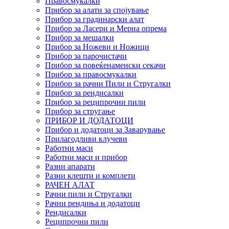
Правосмукалки
Прибор за алати за спојување
Прибор за градинарски алат
Прибор за Ласери и Мерна опрема
Прибор за мешалки
Прибор за Ножеви и Ножици
Прибор за парочистачи
Прибор за повеќенаменски секачи
Прибор за правосмукалки
Прибор за рачни Пили и Стругалки
Прибор за рендисалки
Прибор за реципрочни пили
Прибор за стругање
ПРИБОР И ДОДАТОЦИ
Прибор и додатоци за Заварување
Прилагодливи клучеви
Работни маси
Работни маси и прибор
Разни апарати
Разни клешти и комплети
РАЧЕН АЛАТ
Рачни пили и Стругалки
Рачни рендиња и додатоци
Рендисалки
Реципрочни пили