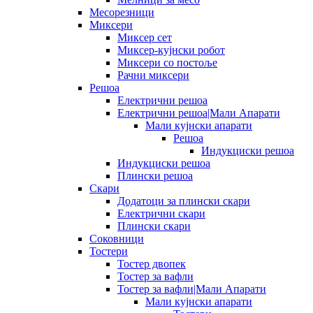
Месорезници
Миксери
Миксер сет
Миксер-кујнски робот
Миксери со постоље
Рачни миксери
Решоа
Електрични решоа
Електрични решоа|Мали Апарати
Мали кујнски апарати
Решоа
Индукциски решоа
Индукциски решоа
Плински решоа
Скари
Додатоци за плински скари
Електрични скари
Плински скари
Соковници
Тостери
Тостер двопек
Тостер за вафли
Тостер за вафли|Мали Апарати
Мали кујнски апарати