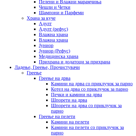
Пелени и Влажни марамчиња
Чешли и Четки
Шампони и Парфеми
Храна за куче
Адулт
Адулт (рефус)
Влажна храна
Влажна храна
Јуниор
Јуниор (Рефус)
Медицинска храна
Прихрана и додатоци за прихрана
Ладење, Греење, Прочистувачи
Греење
Греење на дрва
Камини на дрва со приклучок за парно
Котел на дрва со приклучок за парно
Печки и камини на дрва
Шпорети на дрва
Шпорети на дрва со приклучок за
парно
Греење на пелети
Камини на пелети
Камини на пелети со приклучок за
парно