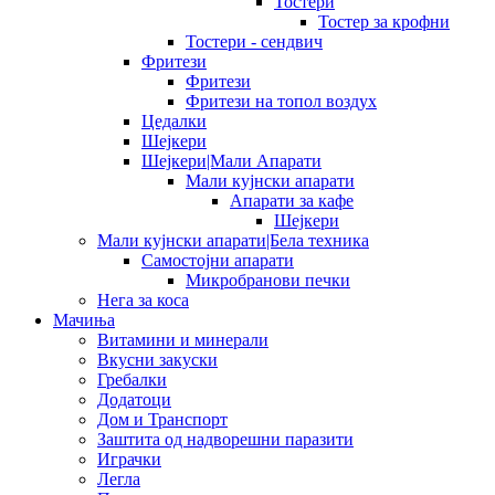
Тостери
Тостер за крофни
Тостери - сендвич
Фритези
Фритези
Фритези на топол воздух
Цедалки
Шејкери
Шејкери|Мали Апарати
Мали кујнски апарати
Апарати за кафе
Шејкери
Мали кујнски апарати|Бела техника
Самостојни апарати
Микробранови печки
Нега за коса
Мачиња
Витамини и минерали
Вкусни закуски
Гребалки
Додатоци
Дом и Транспорт
Заштита од надворешни паразити
Играчки
Легла