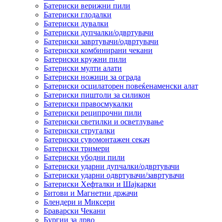
Батериски верижни пили
Батериски глодалки
Батериски дувалки
Батериски дупчалки/одвртувачи
Батериски завртувачи/одвртувачи
Батериски комбинирани чекани
Батериски кружни пили
Батериски мулти алати
Батериски ножици за ограда
Батериски осцилаторен повеќенаменски алат
Батериски пиштоли за силикон
Батериски правосмукалки
Батериски реципрочни пили
Батериски светилки и осветлување
Батериски стругалки
Батериски сувомонтажен секач
Батериски тримери
Батериски убодни пили
Батериски ударни дупчалки/одвртувачи
Батериски ударни одвртувачи/завртувачи
Батериски Хефталки и Шајкарки
Битови и Магнетни држачи
Блендери и Миксери
Браварски Чекани
Бургии за дрво