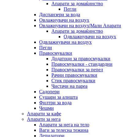
Апарати за домаќинство
Пегли
Диспанзери за вода
Овлажнувачи на воздух
Овлажнувачи на воздух|Мали Апарати
Апарати за домаќинство
Одвлажнувачи на воздух
Одвлажнувачи на воздух
Пегли
Правосмукалки
Додатоци за правосмукалки
Правосмукалки - стандардни
Правосмукалки за пепел
Рачни правосмукалки
Стик правосмукалки
Чистачи на пареа
Садопери
Сушари за алишта
Филтри за вода
Чешми
Апарати за кафе
Апарати за нега
Апарати за нега на тело
Ваги за телесна тежина
Депилатори