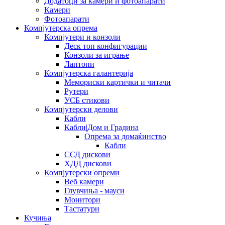
Додатоци за камери и фотоапарати
Камери
Фотоапарати
Компјутерска опрема
Компјутери и конзоли
Деск топ конфигурации
Конзоли за играње
Лаптопи
Компјутерска галантерија
Мемориски картички и читачи
Рутери
УСБ стикови
Компјутерски делови
Кабли
Кабли|Дом и Градина
Опрема за домаќинство
Кабли
ССД дискови
ХДД дискови
Компјутерски опреми
Веб камери
Глувчиња - мауси
Монитори
Тастатури
Кучиња