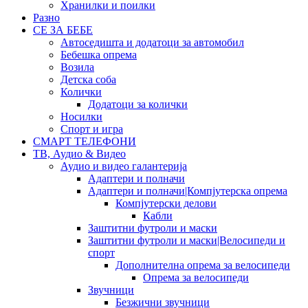
Хранилки и поилки
Разно
СЕ ЗА БЕБЕ
Автоседишта и додатоци за автомобил
Бебешка опрема
Возила
Детска соба
Колички
Додатоци за колички
Носилки
Спорт и игра
СМАРТ ТЕЛЕФОНИ
ТВ, Аудио & Видео
Аудио и видео галантерија
Адаптери и полначи
Адаптери и полначи|Компјутерска опрема
Компјутерски делови
Кабли
Заштитни футроли и маски
Заштитни футроли и маски|Велосипеди и
спорт
Дополнителна опрема за велосипеди
Опрема за велосипеди
Звучници
Безжични звучници