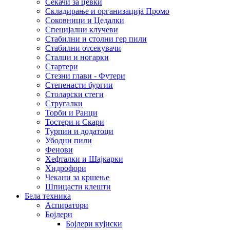
Секачи за цевки
Складирање и организација Промо
Соковници и Цедалки
Специјални клучеви
Стабилни и столни гер пили
Стабилни отсекувачи
Сталци и ногарки
Стартери
Стезни глави - Футери
Степенасти бургии
Столарски стеги
Стругалки
Торби и Ранци
Тостери и Скари
Турпии и додатоци
Убодни пили
Фенови
Хефталки и Шајкарки
Хидрофори
Чекани за кршење
Шпицасти клешти
Бела техника
Аспиратори
Бојлери
Бојлери кујнски