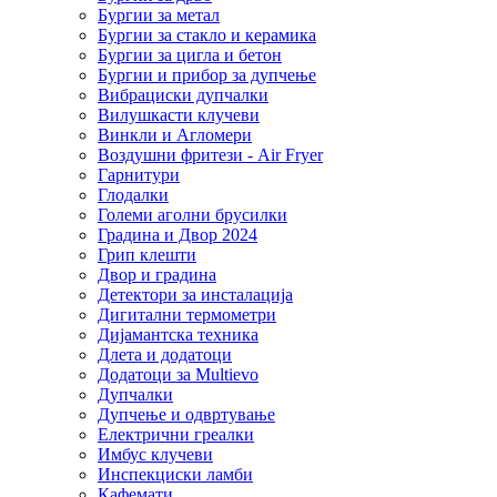
Бургии за метал
Бургии за стакло и керамика
Бургии за цигла и бетон
Бургии и прибор за дупчење
Вибрациски дупчалки
Вилушкасти клучеви
Винкли и Агломери
Воздушни фритези - Air Fryer
Гарнитури
Глодалки
Големи аголни брусилки
Градина и Двор 2024
Грип клешти
Двор и градина
Детектори за инсталација
Дигитални термометри
Дијамантска техника
Длета и додатоци
Додатоци за Multievo
Дупчалки
Дупчење и одвртување
Електрични греалки
Имбус клучеви
Инспекциски ламби
Кафемати