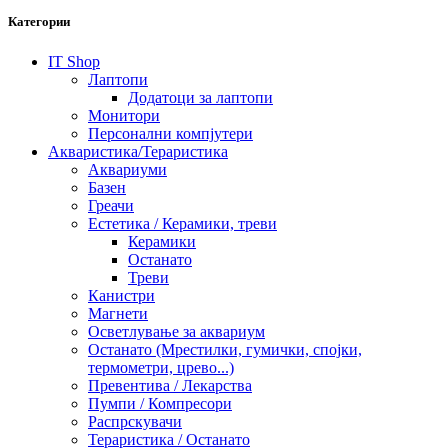
Категории
IT Shop
Лаптопи
Додатоци за лаптопи
Монитори
Персонални компјутери
Акваристика/Тераристика
Аквариуми
Базен
Греачи
Естетика / Керамики, треви
Керамики
Останато
Треви
Канистри
Магнети
Осветлување за аквариум
Останато (Мрестилки, гумички, спојки,
термометри, црево...)
Превентива / Лекарства
Пумпи / Компресори
Распрскувачи
Тераристика / Останато