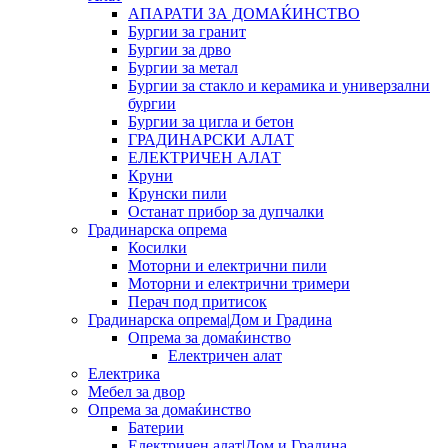
АПАРАТИ ЗА ДОМАЌИНСТВО
Бургии за гранит
Бургии за дрво
Бургии за метал
Бургии за стакло и керамика и универзални
бургии
Бургии за цигла и бетон
ГРАДИНАРСКИ АЛАТ
ЕЛЕКТРИЧЕН АЛАТ
Круни
Крунски пили
Останат прибор за дупчалки
Градинарска опрема
Косилки
Моторни и електрични пили
Моторни и електрични тримери
Перач под притисок
Градинарска опрема|Дом и Градина
Опрема за домаќинство
Електричен алат
Електрика
Мебел за двор
Опрема за домаќинство
Батерии
Електричен алат|Дом и Градина