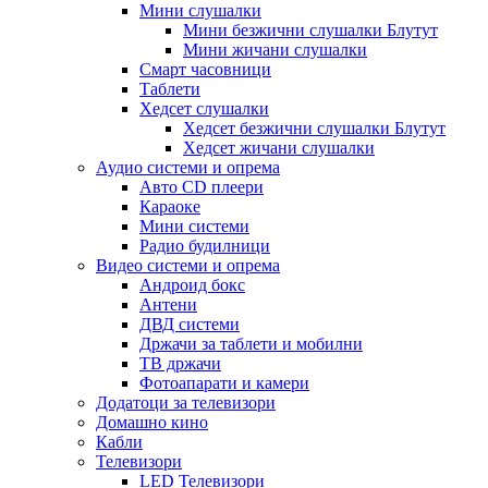
Мини слушалки
Мини безжични слушалки Блутут
Мини жичани слушалки
Смарт часовници
Таблети
Хедсет слушалки
Хедсет безжични слушалки Блутут
Хедсет жичани слушалки
Аудио системи и опрема
Авто CD плеери
Караоке
Мини системи
Радио будилници
Видео системи и опрема
Андроид бокс
Антени
ДВД системи
Држачи за таблети и мобилни
ТВ држачи
Фотоапарати и камери
Додатоци за телевизори
Домашно кино
Кабли
Телевизори
LED Телевизори