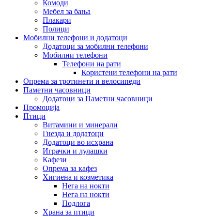
Комоди
Мебел за бања
Плакари
Полици
Мобилни телефони и додатоци
Додатоци за мобилни телефони
Мобилни телефони
Телефони на рати
Користени телефони на рати
Опрема за тротинети и велосипеди
Паметни часовници
Додатоци за Паметни часовници
Промоција
Птици
Витамини и минерали
Гнезда и додатоци
Додатоци во исхрана
Играчки и лулашки
Кафези
Опрема за кафез
Хигиена и козметика
Нега на нокти
Нега на нокти
Подлога
Храна за птици