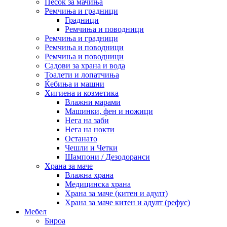
Песок за мачиња
Ремчиња и градници
Градници
Ремчиња и поводници
Ремчиња и градници
Ремчиња и поводници
Ремчиња и поводници
Садови за храна и вода
Тоалети и лопатчиња
Ќебиња и машни
Хигиена и козметика
Влажни марами
Машинки, фен и ножици
Нега на заби
Нега на нокти
Останато
Чешли и Четки
Шампони / Дезодоранси
Храна за маче
Влажна храна
Медицинска храна
Храна за маче (китен и адулт)
Храна за маче китен и адулт (рефус)
Мебел
Бироа