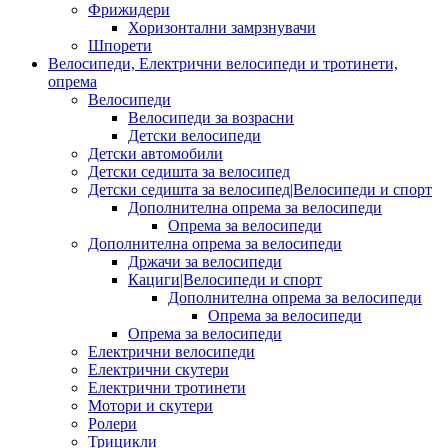
Фрижидери
Хоризонтални замрзнувачи
Шпорети
Велосипеди, Електрични велосипеди и тротинети,
опрема
Велосипеди
Велосипеди за возрасни
Детски велосипеди
Детски автомобили
Детски седишта за велосипед
Детски седишта за велосипед|Велосипеди и спорт
Дополнителна опрема за велосипеди
Опрема за велосипеди
Дополнителна опрема за велосипеди
Држачи за велосипеди
Кациги|Велосипеди и спорт
Дополнителна опрема за велосипеди
Опрема за велосипеди
Опрема за велосипеди
Електрични велосипеди
Електрични скутери
Електрични тротинети
Мотори и скутери
Ролери
Трицикли