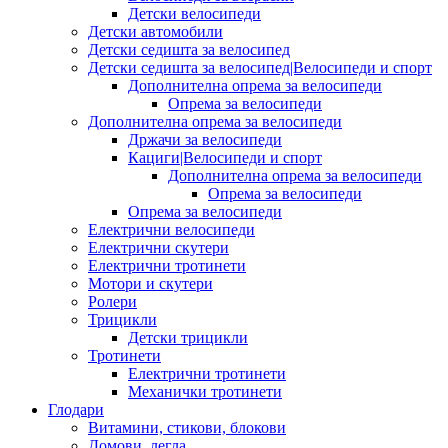
Детски велосипеди
Детски автомобили
Детски седишта за велосипед
Детски седишта за велосипед|Велосипеди и спорт
Дополнителна опрема за велосипеди
Опрема за велосипеди
Дополнителна опрема за велосипеди
Држачи за велосипеди
Кациги|Велосипеди и спорт
Дополнителна опрема за велосипеди
Опрема за велосипеди
Опрема за велосипеди
Електрични велосипеди
Електрични скутери
Електрични тротинети
Мотори и скутери
Ролери
Трицикли
Детски трицикли
Тротинети
Електрични тротинети
Механички тротинети
Глодари
Витамини, стикови, блокови
Домови, легла