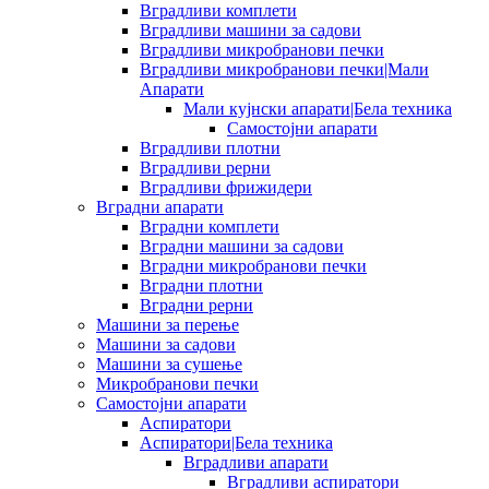
Вградливи комплети
Вградливи машини за садови
Вградливи микробранови печки
Вградливи микробранови печки|Мали
Апарати
Мали кујнски апарати|Бела техника
Самостојни апарати
Вградливи плотни
Вградливи рерни
Вградливи фрижидери
Вградни апарати
Вградни комплети
Вградни машини за садови
Вградни микробранови печки
Вградни плотни
Вградни рерни
Машини за перење
Машини за садови
Машини за сушење
Микробранови печки
Самостојни апарати
Аспиратори
Аспиратори|Бела техника
Вградливи апарати
Вградливи аспиратори