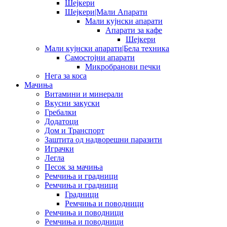
Шејкери
Шејкери|Мали Апарати
Мали кујнски апарати
Апарати за кафе
Шејкери
Мали кујнски апарати|Бела техника
Самостојни апарати
Микробранови печки
Нега за коса
Мачиња
Витамини и минерали
Вкусни закуски
Гребалки
Додатоци
Дом и Транспорт
Заштита од надворешни паразити
Играчки
Легла
Песок за мачиња
Ремчиња и градници
Ремчиња и градници
Градници
Ремчиња и поводници
Ремчиња и поводници
Ремчиња и поводници