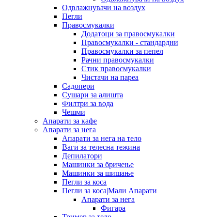
Одвлажнувачи на воздух
Пегли
Правосмукалки
Додатоци за правосмукалки
Правосмукалки - стандардни
Правосмукалки за пепел
Рачни правосмукалки
Стик правосмукалки
Чистачи на пареа
Садопери
Сушари за алишта
Филтри за вода
Чешми
Апарати за кафе
Апарати за нега
Апарати за нега на тело
Ваги за телесна тежина
Депилатори
Машинки за бричење
Машинки за шишање
Пегли за коса
Пегли за коса|Мали Апарати
Апарати за нега
Фигара
Тример за тело