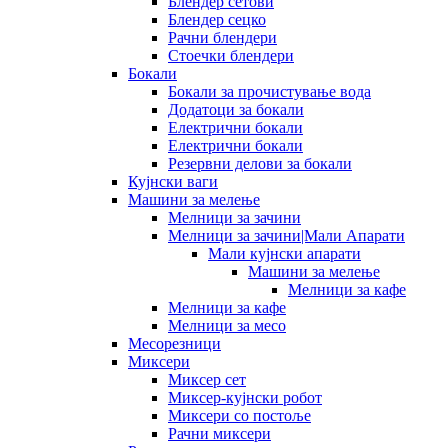
Блендер сетови
Блендер сецко
Рачни блендери
Стоечки блендери
Бокали
Бокали за прочистување вода
Додатоци за бокали
Електрични бокали
Електрични бокали
Резервни делови за бокали
Кујнски ваги
Машини за мелење
Мелници за зачини
Мелници за зачини|Мали Апарати
Мали кујнски апарати
Машини за мелење
Мелници за кафе
Мелници за кафе
Мелници за месо
Месорезници
Миксери
Миксер сет
Миксер-кујнски робот
Миксери со постоље
Рачни миксери