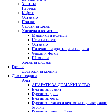
Заштита
Играчки
Кафези
Останато
Поилки
Садови за храна
Хигиена и козметика
Машинки и ножици
Нега на нокти
Останато
Пилевини и додатоци за подлога
Чешли и Четки
Шампони
Храна за глодари
Греење
Додатоци за камини
Дом и градина
Алат
АПАРАТИ ЗА ДОМАЌИНСТВО
Бургии за гранит
Бургии за дрво
Бургии за метал
Бургии за стакло и керамика и универзални
бургии
Бургии за цигла и бетон