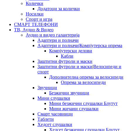
Колички
Додатоци за колички
Носилки
Спорт и игра
СМАРТ ТЕЛЕФОНИ
ТВ, Аудио & Видео
Аудио и видео галантерија
Адаптери и полначи
Адаптери и полначи|Компјутерска опрема
Компјутерски делови
Кабли
Заштитни футроли и маски
Заштитни футроли и маски|Велосипеди и
спорт
Дополнителна опрема за велосипеди
Опрема за велосипеди
Звучници
Безжични звучници
Мини слушалки
Мини безжични слушалки Блутут
Мини жичани слушалки
Смарт часовници
Таблети
Хедсет слушалки
Хедсет безжични слушалки Блутут