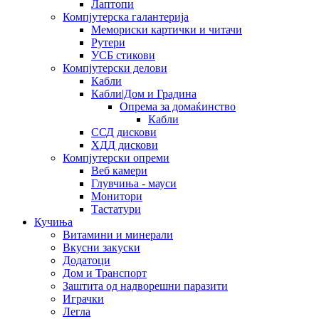
Лаптопи
Компјутерска галантерија
Мемориски картички и читачи
Рутери
УСБ стикови
Компјутерски делови
Кабли
Кабли|Дом и Градина
Опрема за домаќинство
Кабли
ССД дискови
ХДД дискови
Компјутерски опреми
Веб камери
Глувчиња - мауси
Монитори
Тастатури
Кучиња
Витамини и минерали
Вкусни закуски
Додатоци
Дом и Транспорт
Заштита од надворешни паразити
Играчки
Легла