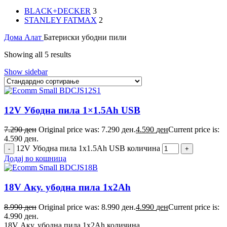
BLACK+DECKER
3
STANLEY FATMAX
2
Дома
Алат
Батериски убодни пили
Showing all 5 results
Show sidebar
12V Убодна пила 1×1.5Ah USB
7.290
ден
Original price was: 7.290 ден.
4.590
ден
Current price is:
4.590 ден.
12V Убодна пила 1x1.5Ah USB количина
Додај во кошница
18V Аку. убодна пила 1x2Ah
8.990
ден
Original price was: 8.990 ден.
4.990
ден
Current price is:
4.990 ден.
18V Аку. убодна пила 1x2Ah количина