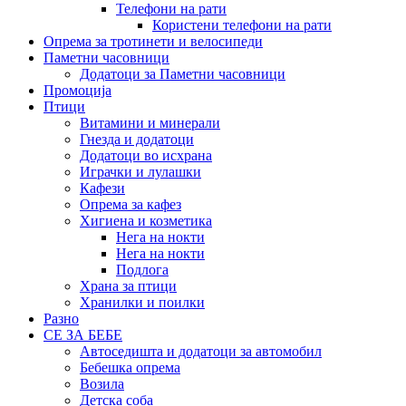
Телефони на рати
Користени телефони на рати
Опрема за тротинети и велосипеди
Паметни часовници
Додатоци за Паметни часовници
Промоција
Птици
Витамини и минерали
Гнезда и додатоци
Додатоци во исхрана
Играчки и лулашки
Кафези
Опрема за кафез
Хигиена и козметика
Нега на нокти
Нега на нокти
Подлога
Храна за птици
Хранилки и поилки
Разно
СЕ ЗА БЕБЕ
Автоседишта и додатоци за автомобил
Бебешка опрема
Возила
Детска соба