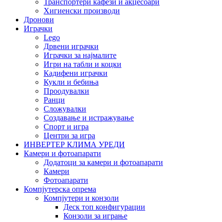
Транспортери кафези и акцесоари
Хигиенски производи
Дронови
Играчки
Lego
Дрвени играчки
Играчки за најмалите
Игри на табли и коцки
Кадифени играчки
Кукли и бебиња
Проодувалки
Ранци
Сложувалки
Создавање и истражување
Спорт и игра
Центри за игра
ИНВЕРТЕР КЛИМА УРЕДИ
Камери и фотоапарати
Додатоци за камери и фотоапарати
Камери
Фотоапарати
Компјутерска опрема
Компјутери и конзоли
Деск топ конфигурации
Конзоли за играње