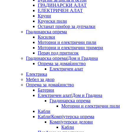
ГРАДИНАРСКИ АЛАТ
ЕЛЕКТРИЧЕН АЛАТ
Круни
Крунски пили
Останат прибор за дупчалки
Градинарска опрема
Косилки
Моторни и електрични пили
Моторни и електрични тримери
Перач под притисок
Градинарска опрема|Дом и Градина
Опрема за домаќинство
Електричен алат
Електрика
Мебел за двор
Опрема за домаќинство
Батерии
Електричен алат|Дом и Градина
Градинарска опрема
Моторни и електрични пили
Кабли
Кабли|Компјутерска опрема
Компјутерски делови
Кабли