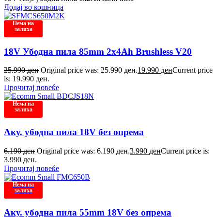
Додај во кошница
Нема на
залиха
18V Убодна пила 85mm 2x4Ah Brushless V20
25.990
ден
Original price was: 25.990 ден.
19.990
ден
Current price
is: 19.990 ден.
Прочитај повеќе
Нема на
залиха
Аку. убодна пила 18V без опрема
6.190
ден
Original price was: 6.190 ден.
3.990
ден
Current price is:
3.990 ден.
Прочитај повеќе
Нема на
залиха
Аку. убодна пила 55mm 18V без опрема