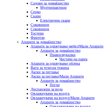
Садови за домаќинство
Мултипрактици
Сецко
Скари
Електрични скари
Соковници
Соковници
Тостери
Фритези
Апарати за домаќинство
Апарати за одржување мебел|Мали Апарати
Апарати за домаќинство
Правосмукалки
Чистачи на пареа
Апарати за одржување облека
Ваги за телесна тежина
Даски за пеглање
Даски за пеглање|Мали Апарати
Апарати за домаќинство
Пегли
Диспанзери за вода
Овлажнувачи на воздух
Овлажнувачи на воздух|Мали Апарати
Апарати за домаќинство
Одвлажнувачи на воздух