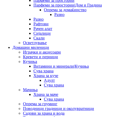
Парфеми за простории
Парфеми за простории|Дом и Градина
Опрема за домаќинство
Разно
Разно
Рафтови
Рачен алат
Сијалици
Скали
Осветлување
Домашни миленици
Играчки и акцесоари
Кревети и перници
Кучиња
Витамини и минерали|Кучиња
Сува храна
Храна за куче
Адулт
Сува храна
Мачиња
Храна за маче
Сува храна
Опрема за груминг
Поводници градници и околувратници
Садови за храна и вода