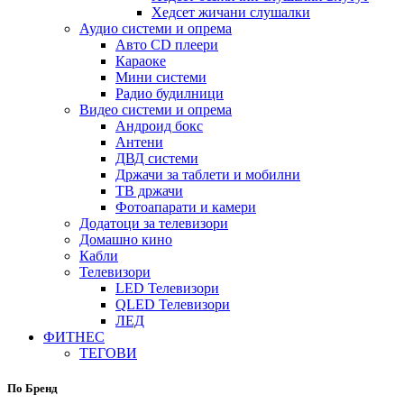
Хедсет жичани слушалки
Аудио системи и опрема
Авто CD плеери
Караоке
Мини системи
Радио будилници
Видео системи и опрема
Андроид бокс
Антени
ДВД системи
Држачи за таблети и мобилни
ТВ држачи
Фотоапарати и камери
Додатоци за телевизори
Домашно кино
Кабли
Телевизори
LED Телевизори
QLED Телевизори
ЛЕД
ФИТНЕС
ТЕГОВИ
По Бренд