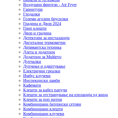
Воздушни фритези - Air Fryer
Гарнитури
Глодалки
Големи аголни брусилки
Градина и Двор 2024
Грип клешти
Двор и градина
Детектори за инсталација
Дигитални термометри
Дијамантска техника
Длета и додатоци
Додатоци за Multievo
Дупчалки
Дупчење и одвртување
Електрични греалки
Имбус клучеви
Инспекциски ламби
Кафемати
Клешти за кабел папучи
Клешти за отстранување на изолација од жица
Клешти за поп нитни
Комбинирани батериски сетови
Комбинирани клешти
Комбинирани клучеви