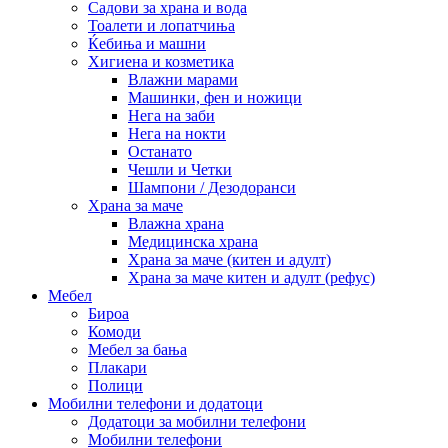
Садови за храна и вода
Тоалети и лопатчиња
Ќебиња и машни
Хигиена и козметика
Влажни марами
Машинки, фен и ножици
Нега на заби
Нега на нокти
Останато
Чешли и Четки
Шампони / Дезодоранси
Храна за маче
Влажна храна
Медицинска храна
Храна за маче (китен и адулт)
Храна за маче китен и адулт (рефус)
Мебел
Бироа
Комоди
Мебел за бања
Плакари
Полици
Мобилни телефони и додатоци
Додатоци за мобилни телефони
Мобилни телефони