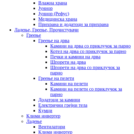
Влажна храна
Јуниор
Јуниор (Рефус)
Медицинска храна
Прихрана и додатоци за прихрана
Ладење, Греење, Прочистувачи
Греење
Греење на дрва
Камини на дрва со приклучок за парно
Котел на дрва со приклучок за парно
Печки и камини на дрва
Шпорети на дрва
Шпорети на дрва со приклучок за
парно
Греење на пелети
Камини на пелети
Камини на пелети со приклучок за
парно
Додатоци за камини
Електрични грејни тела
Ќумци
Клими инвертер
Ладење
Вентилатори
Клими инвертер