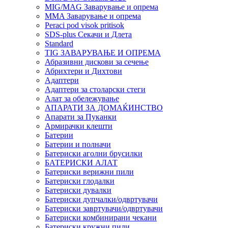
MIG/MAG Заварување и опрема
MMA Заварување и опрема
Peraci pod visok pritisok
SDS-plus Секачи и Длета
Standard
TIG ЗАВАРУВАЊЕ И ОПРЕМА
Абразивни дискови за сечење
Абрихтери и Дихтови
Адаптери
Адаптери за столарски стеги
Алат за обележување
АПАРАТИ ЗА ДОМАЌИНСТВО
Апарати за Пуканки
Армирачки клешти
Батерии
Батерии и полначи
Батериски аголни брусилки
БАТЕРИСКИ АЛАТ
Батериски верижни пили
Батериски глодалки
Батериски дувалки
Батериски дупчалки/одвртувачи
Батериски завртувачи/одвртувачи
Батериски комбинирани чекани
Батериски кружни пили