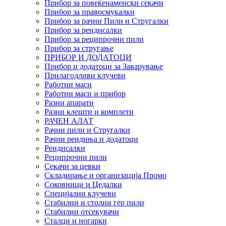
Прибор за повеќенаменски секачи
Прибор за правосмукалки
Прибор за рачни Пили и Стругалки
Прибор за рендисалки
Прибор за реципрочни пили
Прибор за стругање
ПРИБОР И ДОДАТОЦИ
Прибор и додатоци за Заварување
Прилагодливи клучеви
Работни маси
Работни маси и прибор
Разни апарати
Разни клешти и комплети
РАЧЕН АЛАТ
Рачни пили и Стругалки
Рачни рендиња и додатоци
Рендисалки
Реципрочни пили
Секачи за цевки
Складирање и организација Промо
Соковници и Цедалки
Специјални клучеви
Стабилни и столни гер пили
Стабилни отсекувачи
Сталци и ногарки