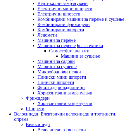
Вертикални замрзнувачи
Електрични мини шпорети
Електрични шпорети
Комбинирани машини за перење и сушење
Комбинирани фрижидери
Комбинирани шпорети
Ледомати
Машини за перење
Машини за перење|Бела техника
Самостојни апарати
Машини за сушење
Машини за садови
Машини за сушење
Микробранови печки
Плински мини шпорети
Плински шпорети
Фрижидери ладилници
Хоризонтални замрзнувачи
Фрижидери
Хоризонтални замрзнувачи
Шпорети
Велосипеди, Електрични велосипеди и тротинети,
опрема
Велосипеди
Велосипеди за возрасни