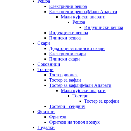
Решоа
Електрични решоа
Електрични решоа|Мали Апарати
Мали кујнски апарати
Решоа
Индукциски решоа
Индукциски решоа
Плински решоа
Скари
Додатоци за плински скари
Електрични скари
Плински скари
Соковници
Тостери
Тостер двопек
Тостер за вафли
Тостер за вафли|Мали Апарати
Мали кујнски апарати
Тостери
Тостер за крофни
Тостери - сендвич
Фритези
Фритези
Фритези на топол воздух
Цедалки