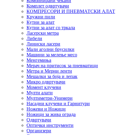
Комбинирани чекани
Комплет одвртувачи
КОМПРЕСОРИ И ПНЕВМАТСКИ АЛАТ
Кружни пили
Кутии за алат
Кутии за алат со тркала
Ласерски метра
Либели
Линиски ласери
Мали аголни брусилки
Машини за мелење месо
Менгемиња
Мерач на притисок за пневматици
Метра и Мерни ленти
Мешалки за боја и лепак
Микро одвртувачи
Момент клучеви
Мулти алати
Мултиметри-Унимери
Насадни клучеви и Гарнитури
Ножеви и Ножици
Ножици за жива ограда
Одвртувачи
Оптички инструменти
Организери