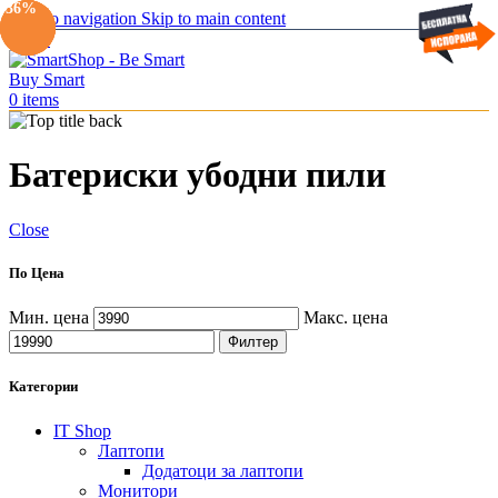
-37%
-44%
-23%
-36%
Skip to navigation
Skip to main content
Menu
0
items
Батериски убодни пили
Close
По Цена
Мин. цена
Макс. цена
Филтер
Категории
IT Shop
Лаптопи
Додатоци за лаптопи
Монитори