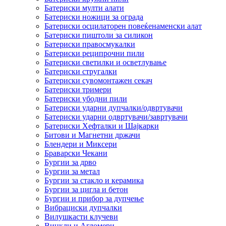
Батериски мулти алати
Батериски ножици за ограда
Батериски осцилаторен повеќенаменски алат
Батериски пиштоли за силикон
Батериски правосмукалки
Батериски реципрочни пили
Батериски светилки и осветлување
Батериски стругалки
Батериски сувомонтажен секач
Батериски тримери
Батериски убодни пили
Батериски ударни дупчалки/одвртувачи
Батериски ударни одвртувачи/завртувачи
Батериски Хефталки и Шајкарки
Битови и Магнетни држачи
Блендери и Миксери
Браварски Чекани
Бургии за дрво
Бургии за метал
Бургии за стакло и керамика
Бургии за цигла и бетон
Бургии и прибор за дупчење
Вибрациски дупчалки
Вилушкасти клучеви
Винкли и Агломери