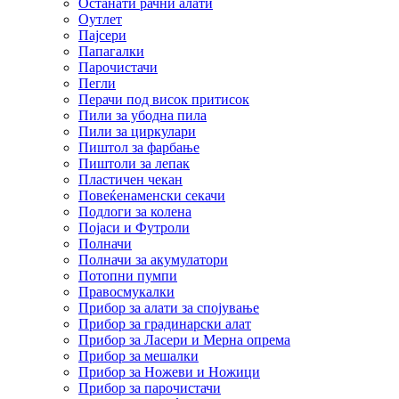
Останати рачни алати
Оутлет
Пајсери
Папагалки
Парочистачи
Пегли
Перачи под висок притисок
Пили за убодна пила
Пили за циркулари
Пиштол за фарбање
Пиштоли за лепак
Пластичен чекан
Повеќенаменски секачи
Подлоги за колена
Појаси и Футроли
Полначи
Полначи за акумулатори
Потопни пумпи
Правосмукалки
Прибор за алати за спојување
Прибор за градинарски алат
Прибор за Ласери и Мерна опрема
Прибор за мешалки
Прибор за Ножеви и Ножици
Прибор за парочистачи