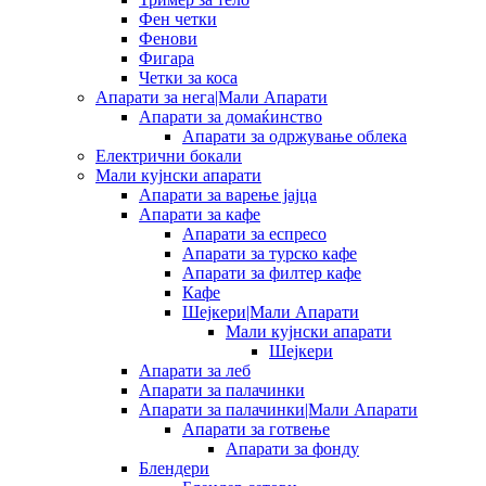
Фен четки
Фенови
Фигара
Четки за коса
Апарати за нега|Мали Апарати
Апарати за домаќинство
Апарати за одржување облека
Електрични бокали
Мали кујнски апарати
Апарати за варење јајца
Апарати за кафе
Апарати за еспресо
Апарати за турско кафе
Апарати за филтер кафе
Кафе
Шејкери|Мали Апарати
Мали кујнски апарати
Шејкери
Апарати за леб
Апарати за палачинки
Апарати за палачинки|Мали Апарати
Апарати за готвење
Апарати за фонду
Блендери