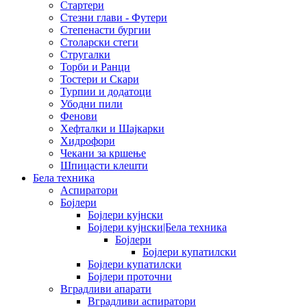
Стартери
Стезни глави - Футери
Степенасти бургии
Столарски стеги
Стругалки
Торби и Ранци
Тостери и Скари
Турпии и додатоци
Убодни пили
Фенови
Хефталки и Шајкарки
Хидрофори
Чекани за кршење
Шпицасти клешти
Бела техника
Аспиратори
Бојлери
Бојлери кујнски
Бојлери кујнски|Бела техника
Бојлери
Бојлери купатилски
Бојлери купатилски
Бојлери проточни
Вградливи апарати
Вградливи аспиратори