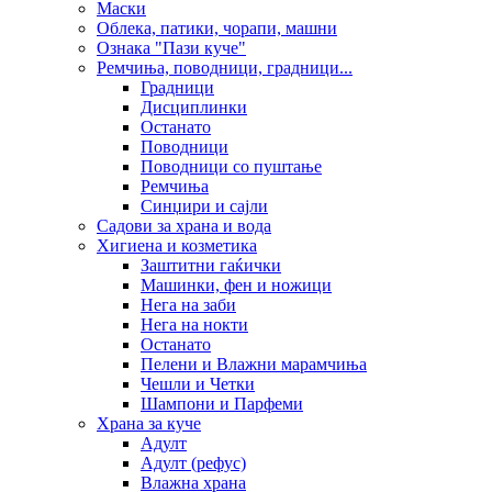
Маски
Облека, патики, чорапи, машни
Ознака "Пази куче"
Ремчиња, поводници, градници...
Градници
Дисциплинки
Останато
Поводници
Поводници со пуштање
Ремчиња
Синџири и сајли
Садови за храна и вода
Хигиена и козметика
Заштитни гаќички
Машинки, фен и ножици
Нега на заби
Нега на нокти
Останато
Пелени и Влажни марамчиња
Чешли и Четки
Шампони и Парфеми
Храна за куче
Адулт
Адулт (рефус)
Влажна храна