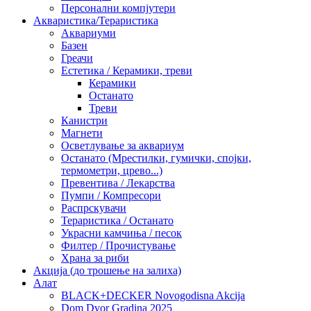
Персонални компјутери
Акваристика/Тераристика
Аквариуми
Базен
Греачи
Естетика / Керамики, треви
Керамики
Останато
Треви
Канистри
Магнети
Осветлување за аквариум
Останато (Мрестилки, гумички, спојки,
термометри, црево...)
Превентива / Лекарства
Пумпи / Компресори
Распрскувачи
Тераристика / Останато
Украсни камчиња / песок
Филтер / Прочистување
Храна за риби
Акција (до трошење на залиха)
Алат
BLACK+DECKER Novogodisna Akcija
Dom Dvor Gradina 2025