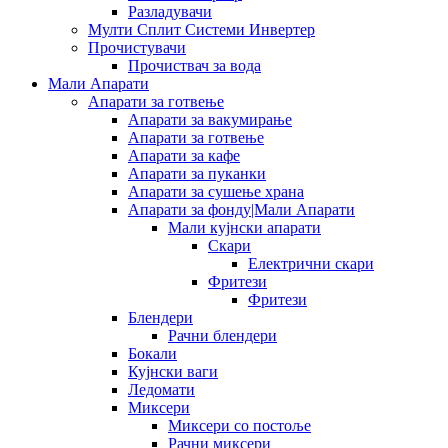
Разладувачи
Мулти Сплит Системи Инвертер
Прочистувачи
Прочиствач за вода
Мали Апарати
Апарати за готвење
Апарати за вакумирање
Апарати за готвење
Апарати за кафе
Апарати за пуканки
Апарати за сушење храна
Апарати за фонду|Мали Апарати
Мали кујнски апарати
Скари
Електрични скари
Фритези
Фритези
Блендери
Рачни блендери
Бокали
Кујнски ваги
Ледомати
Миксери
Миксери со постоље
Рачни миксери