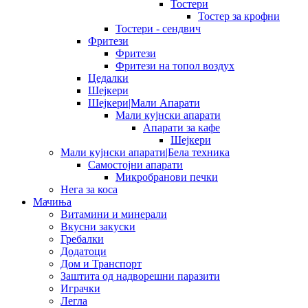
Тостери
Тостер за крофни
Тостери - сендвич
Фритези
Фритези
Фритези на топол воздух
Цедалки
Шејкери
Шејкери|Мали Апарати
Мали кујнски апарати
Апарати за кафе
Шејкери
Мали кујнски апарати|Бела техника
Самостојни апарати
Микробранови печки
Нега за коса
Мачиња
Витамини и минерали
Вкусни закуски
Гребалки
Додатоци
Дом и Транспорт
Заштита од надворешни паразити
Играчки
Легла