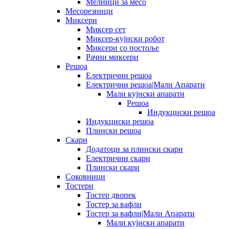
Мелници за месо
Месорезници
Миксери
Миксер сет
Миксер-кујнски робот
Миксери со постоље
Рачни миксери
Решоа
Електрични решоа
Електрични решоа|Мали Апарати
Мали кујнски апарати
Решоа
Индукциски решоа
Индукциски решоа
Плински решоа
Скари
Додатоци за плински скари
Електрични скари
Плински скари
Соковници
Тостери
Тостер двопек
Тостер за вафли
Тостер за вафли|Мали Апарати
Мали кујнски апарати