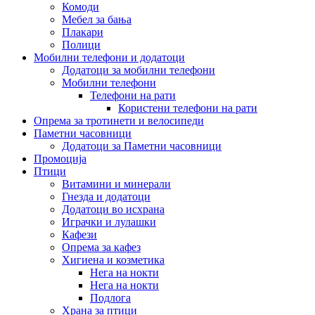
Комоди
Мебел за бања
Плакари
Полици
Мобилни телефони и додатоци
Додатоци за мобилни телефони
Мобилни телефони
Телефони на рати
Користени телефони на рати
Опрема за тротинети и велосипеди
Паметни часовници
Додатоци за Паметни часовници
Промоција
Птици
Витамини и минерали
Гнезда и додатоци
Додатоци во исхрана
Играчки и лулашки
Кафези
Опрема за кафез
Хигиена и козметика
Нега на нокти
Нега на нокти
Подлога
Храна за птици