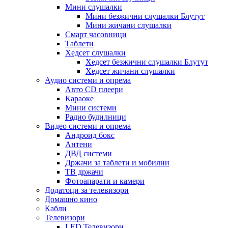
Мини слушалки
Мини безжични слушалки Блутут
Мини жичани слушалки
Смарт часовници
Таблети
Хедсет слушалки
Хедсет безжични слушалки Блутут
Хедсет жичани слушалки
Аудио системи и опрема
Авто CD плеери
Караоке
Мини системи
Радио будилници
Видео системи и опрема
Андроид бокс
Антени
ДВД системи
Држачи за таблети и мобилни
ТВ држачи
Фотоапарати и камери
Додатоци за телевизори
Домашно кино
Кабли
Телевизори
LED Телевизори