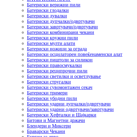
Батериски верижни пили
Батериски глодалки
Батериски дувалки
Батериски дупчалки/одвртувачи
Батериски завртувачи/одвртувачи
Батериски комбинирани чекани
Батериски кружни пили
Батериски мулти алати
Батериски ножици за ограда
Батериски осцилаторен повеќенаменски алат
Батериски пиштоли за силикон
Батериски правосмукалки
Батериски реципрочни пили
Батериски светилки и осветлување
Батериски стругалки
Батериски сувомонтажен секач
Батериски тримери
Батериски убодни пили
Батериски ударни дупчалки/одвртувачи
Батериски ударни одвртувачи/завртувачи
Батериски Хефталки и Шајкарки
Битови и Магнетни држачи
Блендери и Миксери
Браварски Чекани
Бургии за дрво