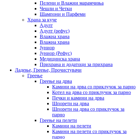
Пелени и Влажни марамчиња
Чешли и Четки
Шампони и Парфеми
Храна за куче
Адулт
Адулт (рефус)
Влажна храна
Влажна храна
Јуниор
Јуниор (Рефус)
Медицинска храна
Прихрана и додатоци за прихрана
Ладење, Греење, Прочистувачи
Греење
Греење на дрва
Камини на дрва со приклучок за парно
Котел на дрва со приклучок за парно
Печки и камини на дрва
Шпорети на дрва
Шпорети на дрва со приклучок за
парно
Греење на пелети
Камини на пелети
Камини на пелети со приклучок за
парно