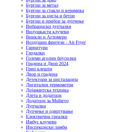
Бургии за метал
Бургии за стакло и керамика
Бургии за цигла и бетон
Бургии и прибор за дупчење
Вибрациски дупчалки
Вилушкасти клучеви
Винкли и Агломери
Воздушни фритези - Air Fryer
Гарнитури
Глодалки
Големи аголни брусилки
Градина и Двор 2024
Грип клешти
Двор и градина
Детектори за инсталација
Дигитални термометри
Дијамантска техника
Длета и додатоци
Додатоци за Multievo
Дупчалки
Дупчење и одвртување
Електрични греалки
Имбус клучеви
Инспекциски ламби