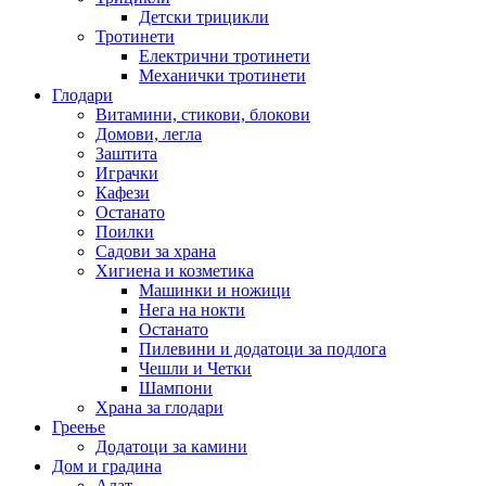
Детски трицикли
Тротинети
Електрични тротинети
Механички тротинети
Глодари
Витамини, стикови, блокови
Домови, легла
Заштита
Играчки
Кафези
Останато
Поилки
Садови за храна
Хигиена и козметика
Машинки и ножици
Нега на нокти
Останато
Пилевини и додатоци за подлога
Чешли и Четки
Шампони
Храна за глодари
Греење
Додатоци за камини
Дом и градина
Алат