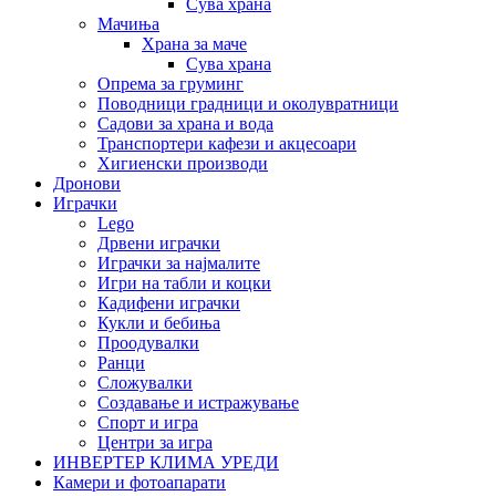
Сува храна
Мачиња
Храна за маче
Сува храна
Опрема за груминг
Поводници градници и околувратници
Садови за храна и вода
Транспортери кафези и акцесоари
Хигиенски производи
Дронови
Играчки
Lego
Дрвени играчки
Играчки за најмалите
Игри на табли и коцки
Кадифени играчки
Кукли и бебиња
Проодувалки
Ранци
Сложувалки
Создавање и истражување
Спорт и игра
Центри за игра
ИНВЕРТЕР КЛИМА УРЕДИ
Камери и фотоапарати