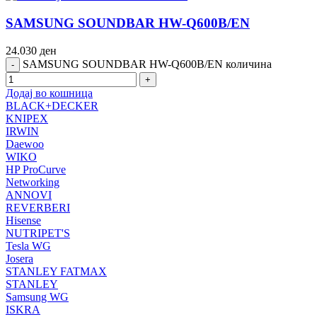
SAMSUNG SOUNDBAR HW-Q600B/EN
24.030
ден
SAMSUNG SOUNDBAR HW-Q600B/EN количина
Додај во кошница
BLACK+DECKER
KNIPEX
IRWIN
Daewoo
WIKO
HP ProCurve
Networking
ANNOVI
REVERBERI
Hisense
NUTRIPET'S
Tesla WG
Josera
STANLEY FATMAX
STANLEY
Samsung WG
ISKRA