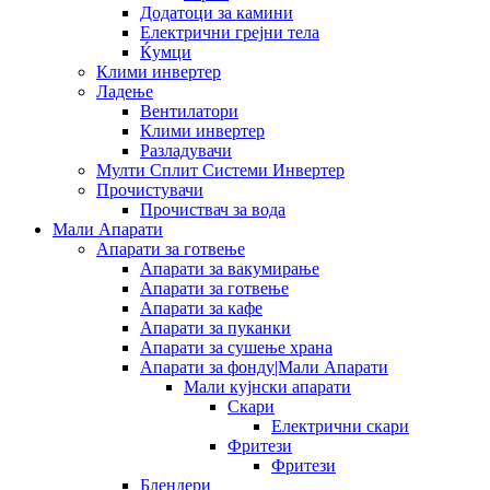
Додатоци за камини
Електрични грејни тела
Ќумци
Клими инвертер
Ладење
Вентилатори
Клими инвертер
Разладувачи
Мулти Сплит Системи Инвертер
Прочистувачи
Прочиствач за вода
Мали Апарати
Апарати за готвење
Апарати за вакумирање
Апарати за готвење
Апарати за кафе
Апарати за пуканки
Апарати за сушење храна
Апарати за фонду|Мали Апарати
Мали кујнски апарати
Скари
Електрични скари
Фритези
Фритези
Блендери