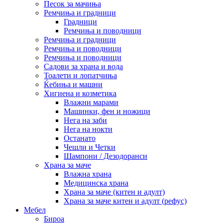
Песок за мачиња
Ремчиња и градници
Градници
Ремчиња и поводници
Ремчиња и градници
Ремчиња и поводници
Ремчиња и поводници
Садови за храна и вода
Тоалети и лопатчиња
Ќебиња и машни
Хигиена и козметика
Влажни марами
Машинки, фен и ножици
Нега на заби
Нега на нокти
Останато
Чешли и Четки
Шампони / Дезодоранси
Храна за маче
Влажна храна
Медицинска храна
Храна за маче (китен и адулт)
Храна за маче китен и адулт (рефус)
Мебел
Бироа