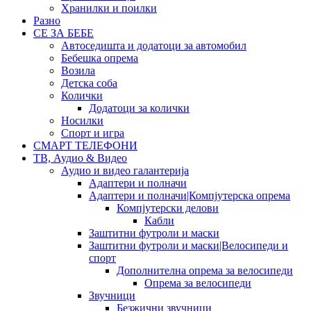
Хранилки и поилки
Разно
СЕ ЗА БЕБЕ
Автоседишта и додатоци за автомобил
Бебешка опрема
Возила
Детска соба
Колички
Додатоци за колички
Носилки
Спорт и игра
СМАРТ ТЕЛЕФОНИ
ТВ, Аудио & Видео
Аудио и видео галантерија
Адаптери и полначи
Адаптери и полначи|Компјутерска опрема
Компјутерски делови
Кабли
Заштитни футроли и маски
Заштитни футроли и маски|Велосипеди и
спорт
Дополнителна опрема за велосипеди
Опрема за велосипеди
Звучници
Безжични звучници