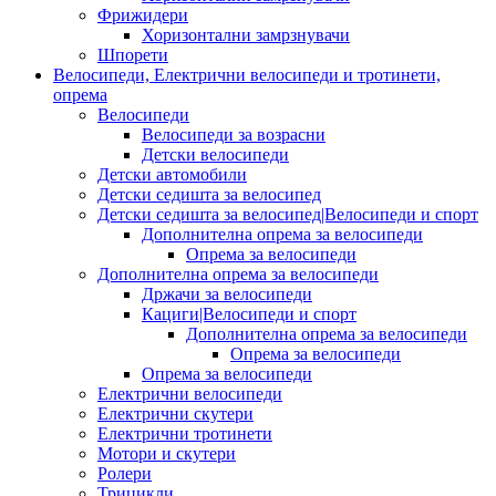
Фрижидери
Хоризонтални замрзнувачи
Шпорети
Велосипеди, Електрични велосипеди и тротинети,
опрема
Велосипеди
Велосипеди за возрасни
Детски велосипеди
Детски автомобили
Детски седишта за велосипед
Детски седишта за велосипед|Велосипеди и спорт
Дополнителна опрема за велосипеди
Опрема за велосипеди
Дополнителна опрема за велосипеди
Држачи за велосипеди
Кациги|Велосипеди и спорт
Дополнителна опрема за велосипеди
Опрема за велосипеди
Опрема за велосипеди
Електрични велосипеди
Електрични скутери
Електрични тротинети
Мотори и скутери
Ролери
Трицикли