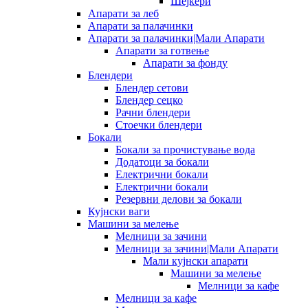
Шејкери
Апарати за леб
Апарати за палачинки
Апарати за палачинки|Мали Апарати
Апарати за готвење
Апарати за фонду
Блендери
Блендер сетови
Блендер сецко
Рачни блендери
Стоечки блендери
Бокали
Бокали за прочистување вода
Додатоци за бокали
Електрични бокали
Електрични бокали
Резервни делови за бокали
Кујнски ваги
Машини за мелење
Мелници за зачини
Мелници за зачини|Мали Апарати
Мали кујнски апарати
Машини за мелење
Мелници за кафе
Мелници за кафе