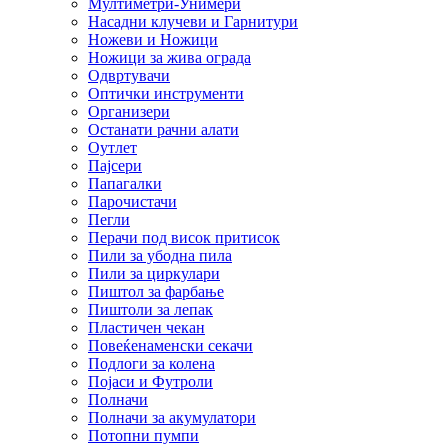
Мултиметри-Унимери
Насадни клучеви и Гарнитури
Ножеви и Ножици
Ножици за жива ограда
Одвртувачи
Оптички инструменти
Организери
Останати рачни алати
Оутлет
Пајсери
Папагалки
Парочистачи
Пегли
Перачи под висок притисок
Пили за убодна пила
Пили за циркулари
Пиштол за фарбање
Пиштоли за лепак
Пластичен чекан
Повеќенаменски секачи
Подлоги за колена
Појаси и Футроли
Полначи
Полначи за акумулатори
Потопни пумпи