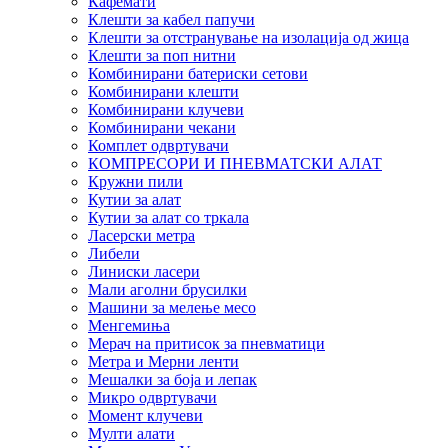
Кафемати
Клешти за кабел папучи
Клешти за отстранување на изолација од жица
Клешти за поп нитни
Комбинирани батериски сетови
Комбинирани клешти
Комбинирани клучеви
Комбинирани чекани
Комплет одвртувачи
КОМПРЕСОРИ И ПНЕВМАТСКИ АЛАТ
Кружни пили
Кутии за алат
Кутии за алат со тркала
Ласерски метра
Либели
Линиски ласери
Мали аголни брусилки
Машини за мелење месо
Менгемиња
Мерач на притисок за пневматици
Метра и Мерни ленти
Мешалки за боја и лепак
Микро одвртувачи
Момент клучеви
Мулти алати