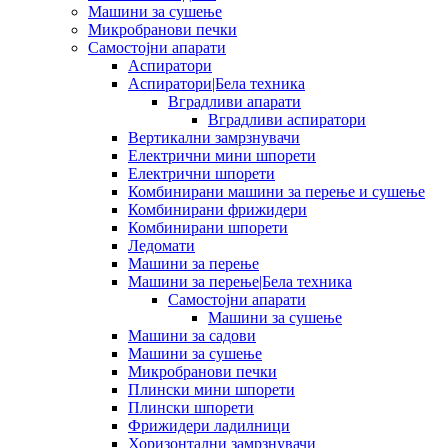
Машини за сушење
Микробранови печки
Самостојни апарати
Аспиратори
Аспиратори|Бела техника
Вградливи апарати
Вградливи аспиратори
Вертикални замрзнувачи
Електрични мини шпорети
Електрични шпорети
Комбинирани машини за перење и сушење
Комбинирани фрижидери
Комбинирани шпорети
Ледомати
Машини за перење
Машини за перење|Бела техника
Самостојни апарати
Машини за сушење
Машини за садови
Машини за сушење
Микробранови печки
Плински мини шпорети
Плински шпорети
Фрижидери ладилници
Хоризонтални замрзнувачи