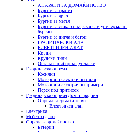
АПАРАТИ ЗА ДОМАЌИНСТВО
Бургии за гранит
Бургии за дрво
Бургии за метал
Бургии за стакло и керамика и универзални
бургии
Бургии за цигла и бетон
ГРАДИНАРСКИ АЛАТ
ЕЛЕКТРИЧЕН АЛАТ
Круни
Крунски пили
Останат прибор за дупчалки
Градинарска опрема
Косилки
Моторни и електрични пили
Моторни и електрични тримери
Перач под притисок
Градинарска опрема|Дом и Градина
Опрема за домаќинство
Електричен алат
Електрика
Мебел за двор
Опрема за домаќинство
Батерии