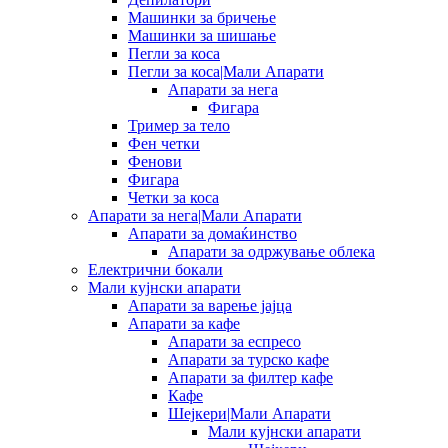
Машинки за бричење
Машинки за шишање
Пегли за коса
Пегли за коса|Мали Апарати
Апарати за нега
Фигара
Тример за тело
Фен четки
Фенови
Фигара
Четки за коса
Апарати за нега|Мали Апарати
Апарати за домаќинство
Апарати за одржување облека
Електрични бокали
Мали кујнски апарати
Апарати за варење јајца
Апарати за кафе
Апарати за еспресо
Апарати за турско кафе
Апарати за филтер кафе
Кафе
Шејкери|Мали Апарати
Мали кујнски апарати