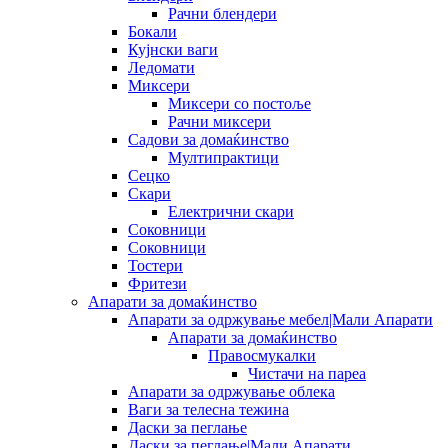
Рачни блендери
Бокали
Кујнски ваги
Ледомати
Миксери
Миксери со постоље
Рачни миксери
Садови за домаќинство
Мултипрактици
Сецко
Скари
Електрични скари
Соковници
Соковници
Тостери
Фритези
Апарати за домаќинство
Апарати за одржување мебел|Мали Апарати
Апарати за домаќинство
Правосмукалки
Чистачи на пареа
Апарати за одржување облека
Ваги за телесна тежина
Даски за пеглање
Даски за пеглање|Мали Апарати