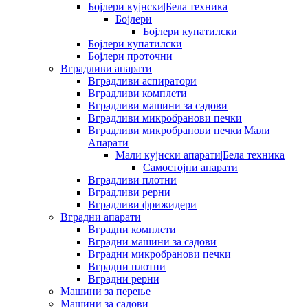
Бојлери кујнски|Бела техника
Бојлери
Бојлери купатилски
Бојлери купатилски
Бојлери проточни
Вградливи апарати
Вградливи аспиратори
Вградливи комплети
Вградливи машини за садови
Вградливи микробранови печки
Вградливи микробранови печки|Мали
Апарати
Мали кујнски апарати|Бела техника
Самостојни апарати
Вградливи плотни
Вградливи рерни
Вградливи фрижидери
Вградни апарати
Вградни комплети
Вградни машини за садови
Вградни микробранови печки
Вградни плотни
Вградни рерни
Машини за перење
Машини за садови