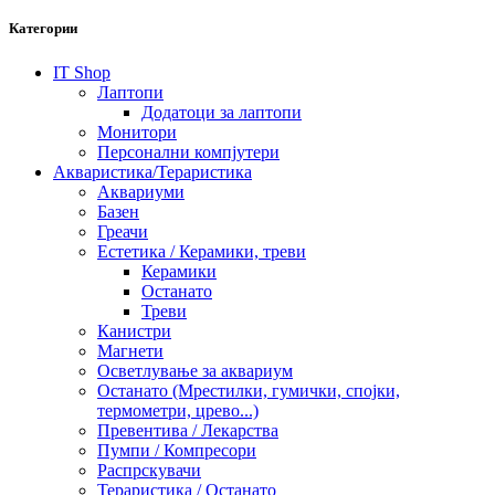
Категории
IT Shop
Лаптопи
Додатоци за лаптопи
Монитори
Персонални компјутери
Акваристика/Тераристика
Аквариуми
Базен
Греачи
Естетика / Керамики, треви
Керамики
Останато
Треви
Канистри
Магнети
Осветлување за аквариум
Останато (Мрестилки, гумички, спојки,
термометри, црево...)
Превентива / Лекарства
Пумпи / Компресори
Распрскувачи
Тераристика / Останато