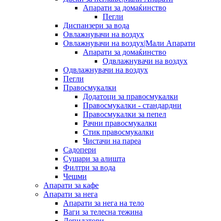
Апарати за домаќинство
Пегли
Диспанзери за вода
Овлажнувачи на воздух
Овлажнувачи на воздух|Мали Апарати
Апарати за домаќинство
Одвлажнувачи на воздух
Одвлажнувачи на воздух
Пегли
Правосмукалки
Додатоци за правосмукалки
Правосмукалки - стандардни
Правосмукалки за пепел
Рачни правосмукалки
Стик правосмукалки
Чистачи на пареа
Садопери
Сушари за алишта
Филтри за вода
Чешми
Апарати за кафе
Апарати за нега
Апарати за нега на тело
Ваги за телесна тежина
Депилатори