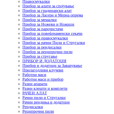
Правосмукалки
Прибор за алати за спојување
Прибор за градинарски алат
Прибор за Ласери и Мерна опрема
Прибор за мешалки
Прибор за Ножеви и Ножици
Прибор за парочистачи
Прибор за повеќенаменски секачи
Прибор за правосмукалки
Прибор за рачни Пили и Стругалки
Прибор за рендисалки
Прибор за реципрочни пили
Прибор за стругање
ПРИБОР И ДОДАТОЦИ
Прибор и додатоци за Заварување
Прилагодливи клучеви
Работни маси
Работни маси и прибор
Разни апарати
Разни клешти и комплети
РАЧЕН АЛАТ
Рачни пили и Стругалки
Рачни рендиња и додатоци
Рендисалки
Реципрочни пили