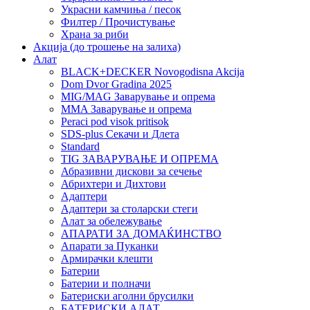
Украсни камчиња / песок
Филтер / Прочистување
Храна за риби
Акција (до трошење на залиха)
Алат
BLACK+DECKER Novogodisna Akcija
Dom Dvor Gradina 2025
MIG/MAG Заварување и опрема
MMA Заварување и опрема
Peraci pod visok pritisok
SDS-plus Секачи и Длета
Standard
TIG ЗАВАРУВАЊЕ И ОПРЕМА
Абразивни дискови за сечење
Абрихтери и Дихтови
Адаптери
Адаптери за столарски стеги
Алат за обележување
АПАРАТИ ЗА ДОМАЌИНСТВО
Апарати за Пуканки
Армирачки клешти
Батерии
Батерии и полначи
Батериски аголни брусилки
БАТЕРИСКИ АЛАТ