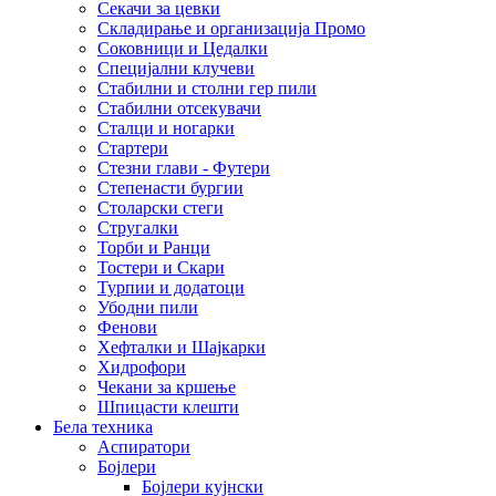
Секачи за цевки
Складирање и организација Промо
Соковници и Цедалки
Специјални клучеви
Стабилни и столни гер пили
Стабилни отсекувачи
Сталци и ногарки
Стартери
Стезни глави - Футери
Степенасти бургии
Столарски стеги
Стругалки
Торби и Ранци
Тостери и Скари
Турпии и додатоци
Убодни пили
Фенови
Хефталки и Шајкарки
Хидрофори
Чекани за кршење
Шпицасти клешти
Бела техника
Аспиратори
Бојлери
Бојлери кујнски