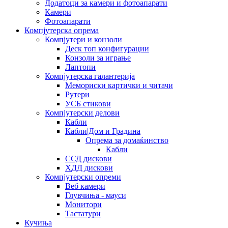
Додатоци за камери и фотоапарати
Камери
Фотоапарати
Компјутерска опрема
Компјутери и конзоли
Деск топ конфигурации
Конзоли за играње
Лаптопи
Компјутерска галантерија
Мемориски картички и читачи
Рутери
УСБ стикови
Компјутерски делови
Кабли
Кабли|Дом и Градина
Опрема за домаќинство
Кабли
ССД дискови
ХДД дискови
Компјутерски опреми
Веб камери
Глувчиња - мауси
Монитори
Тастатури
Кучиња