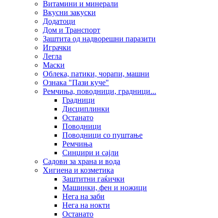
Витамини и минерали
Вкусни закуски
Додатоци
Дом и Транспорт
Заштита од надворешни паразити
Играчки
Легла
Маски
Облека, патики, чорапи, машни
Ознака "Пази куче"
Ремчиња, поводници, градници...
Градници
Дисциплинки
Останато
Поводници
Поводници со пуштање
Ремчиња
Синџири и сајли
Садови за храна и вода
Хигиена и козметика
Заштитни гаќички
Машинки, фен и ножици
Нега на заби
Нега на нокти
Останато