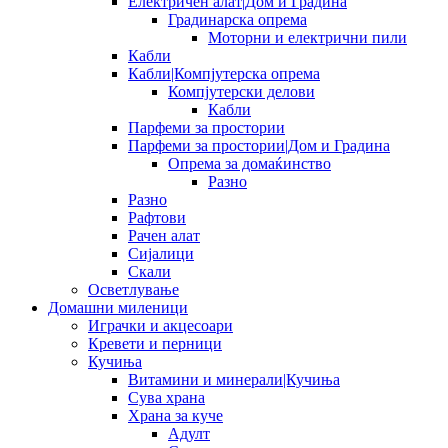
Електричен алат|Дом и Градина
Градинарска опрема
Моторни и електрични пили
Кабли
Кабли|Компјутерска опрема
Компјутерски делови
Кабли
Парфеми за простории
Парфеми за простории|Дом и Градина
Опрема за домаќинство
Разно
Разно
Рафтови
Рачен алат
Сијалици
Скали
Осветлување
Домашни миленици
Играчки и акцесоари
Кревети и перници
Кучиња
Витамини и минерали|Кучиња
Сува храна
Храна за куче
Адулт