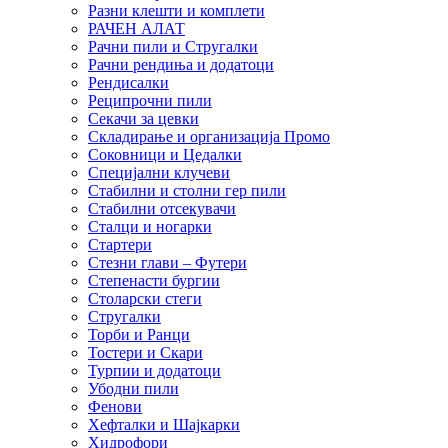
Разни клешти и комплети
РАЧЕН АЛАТ
Рачни пили и Стругалки
Рачни рендиња и додатоци
Рендисалки
Реципрочни пили
Секачи за цевки
Складирање и организација Промо
Соковници и Цедалки
Специјални клучеви
Стабилни и столни гер пили
Стабилни отсекувачи
Сталци и ногарки
Стартери
Стезни глави – Футери
Степенасти бургии
Столарски стеги
Стругалки
Торби и Ранци
Тостери и Скари
Турпии и додатоци
Убодни пили
Фенови
Хефталки и Шајкарки
Хидрофори