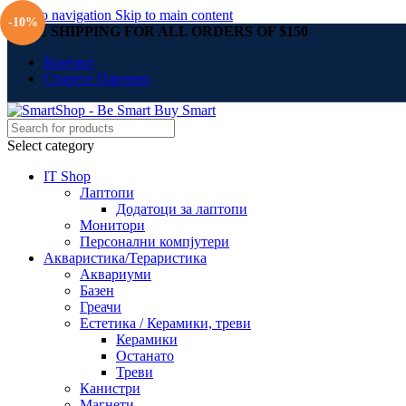
Skip to navigation
Skip to main content
-10%
FREE SHIPPING FOR ALL ORDERS OF $150
Контакт
Станете Партнер
Select category
IT Shop
Лаптопи
Додатоци за лаптопи
Монитори
Персонални компјутери
Акваристика/Тераристика
Аквариуми
Базен
Греачи
Естетика / Керамики, треви
Керамики
Останато
Треви
Канистри
Магнети