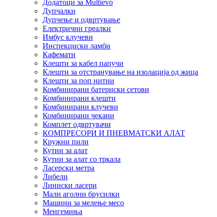
Додатоци за Multievo
Дупчалки
Дупчење и одвртување
Електрични греалки
Имбус клучеви
Инспекциски ламби
Кафемати
Клешти за кабел папучи
Клешти за отстранување на изолација од жица
Клешти за поп нитни
Комбинирани батериски сетови
Комбинирани клешти
Комбинирани клучеви
Комбинирани чекани
Комплет одвртувачи
КОМПРЕСОРИ И ПНЕВМАТСКИ АЛАТ
Кружни пили
Кутии за алат
Кутии за алат со тркала
Ласерски метра
Либели
Линиски ласери
Мали аголни брусилки
Машини за мелење месо
Менгемиња