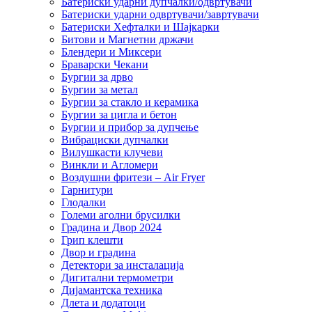
Батериски ударни дупчалки/одвртувачи
Батериски ударни одвртувачи/завртувачи
Батериски Хефталки и Шајкарки
Битови и Магнетни држачи
Блендери и Миксери
Браварски Чекани
Бургии за дрво
Бургии за метал
Бургии за стакло и керамика
Бургии за цигла и бетон
Бургии и прибор за дупчење
Вибрациски дупчалки
Вилушкасти клучеви
Винкли и Агломери
Воздушни фритези – Air Fryer
Гарнитури
Глодалки
Големи аголни брусилки
Градина и Двор 2024
Грип клешти
Двор и градина
Детектори за инсталација
Дигитални термометри
Дијамантска техника
Длета и додатоци