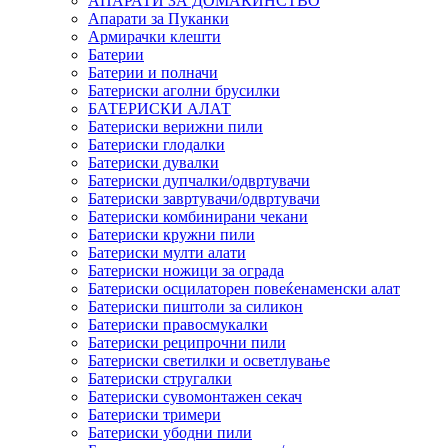
АПАРАТИ ЗА ДОМАЌИНСТВО
Апарати за Пуканки
Армирачки клешти
Батерии
Батерии и полначи
Батериски аголни брусилки
БАТЕРИСКИ АЛАТ
Батериски верижни пили
Батериски глодалки
Батериски дувалки
Батериски дупчалки/одвртувачи
Батериски завртувачи/одвртувачи
Батериски комбинирани чекани
Батериски кружни пили
Батериски мулти алати
Батериски ножици за ограда
Батериски осцилаторен повеќенаменски алат
Батериски пиштоли за силикон
Батериски правосмукалки
Батериски реципрочни пили
Батериски светилки и осветлување
Батериски стругалки
Батериски сувомонтажен секач
Батериски тримери
Батериски убодни пили