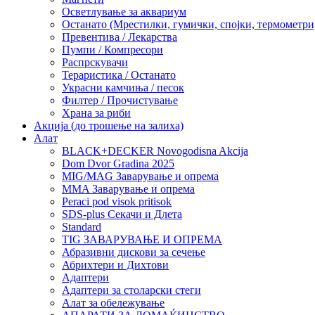
Осветлување за аквариум
Останато (Мрестилки, гумички, спојки, термометр
Превентива / Лекарства
Пумпи / Компресори
Распрскувачи
Тераристика / Останато
Украсни камчиња / песок
Филтер / Прочистување
Храна за риби
Акција (до трошење на залиха)
Алат
BLACK+DECKER Novogodisna Akcija
Dom Dvor Gradina 2025
MIG/MAG Заварување и опрема
MMA Заварување и опрема
Peraci pod visok pritisok
SDS-plus Секачи и Длета
Standard
TIG ЗАВАРУВАЊЕ И ОПРЕМА
Абразивни дискови за сечење
Абрихтери и Дихтови
Адаптери
Адаптери за столарски стеги
Алат за обележување