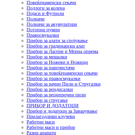
Повеќенаменски секачи
Подлоги за колена
Појаси и Футроли
Полначи
Полначи за акумулатори
Потопни пумпи
Правосмукалки
Прибор за алати за спојување
Прибор за градинарски алат
Прибор за Ласери и Мерна опрема
Прибор за мешалки
Прибор за Ножеви и Ножици
Прибор за парочистачи
Прибор за повеќенаменски секачи
Прибор за правосмукалки
Прибор за рачни Пили и Стругалки
Прибор за рендисалки
Прибор за реципрочни пили
Прибор за стругање
ПРИБОР И ДОДАТОЦИ
Прибор и додатоци за Заварување
Прилагодливи клучеви
Работни маси
Работни маси и прибор
Разни апарати