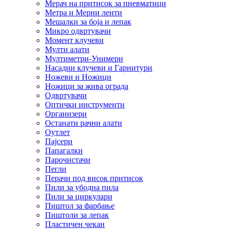
Мерач на притисок за пневматици
Метра и Мерни ленти
Мешалки за боја и лепак
Микро одвртувачи
Момент клучеви
Мулти алати
Мултиметри-Унимери
Насадни клучеви и Гарнитури
Ножеви и Ножици
Ножици за жива ограда
Одвртувачи
Оптички инструменти
Организери
Останати рачни алати
Оутлет
Пајсери
Папагалки
Парочистачи
Пегли
Перачи под висок притисок
Пили за убодна пила
Пили за циркулари
Пиштол за фарбање
Пиштоли за лепак
Пластичен чекан