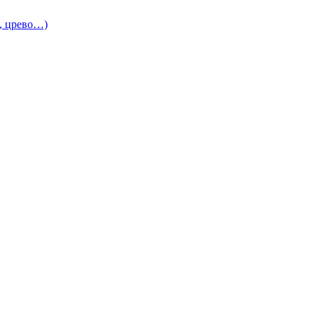
и, црево…)