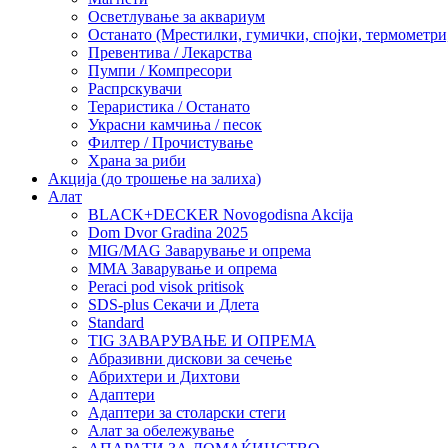
Осветлување за аквариум
Останато (Мрестилки, гумички, спојки, термометр
Превентива / Лекарства
Пумпи / Компресори
Распрскувачи
Тераристика / Останато
Украсни камчиња / песок
Филтер / Прочистување
Храна за риби
Акција (до трошење на залиха)
Алат
BLACK+DECKER Novogodisna Akcija
Dom Dvor Gradina 2025
MIG/MAG Заварување и опрема
MMA Заварување и опрема
Peraci pod visok pritisok
SDS-plus Секачи и Длета
Standard
TIG ЗАВАРУВАЊЕ И ОПРЕМА
Абразивни дискови за сечење
Абрихтери и Дихтови
Адаптери
Адаптери за столарски стеги
Алат за обележување