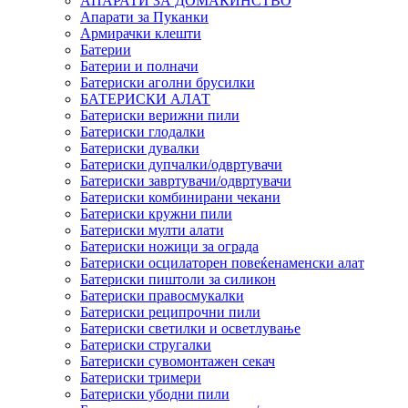
АПАРАТИ ЗА ДОМАЌИНСТВО
Апарати за Пуканки
Армирачки клешти
Батерии
Батерии и полначи
Батериски аголни брусилки
БАТЕРИСКИ АЛАТ
Батериски верижни пили
Батериски глодалки
Батериски дувалки
Батериски дупчалки/одвртувачи
Батериски завртувачи/одвртувачи
Батериски комбинирани чекани
Батериски кружни пили
Батериски мулти алати
Батериски ножици за ограда
Батериски осцилаторен повеќенаменски алат
Батериски пиштоли за силикон
Батериски правосмукалки
Батериски реципрочни пили
Батериски светилки и осветлување
Батериски стругалки
Батериски сувомонтажен секач
Батериски тримери
Батериски убодни пили