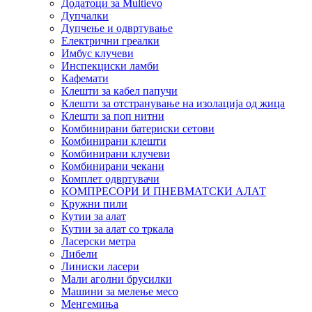
Додатоци за Multievo
Дупчалки
Дупчење и одвртување
Електрични греалки
Имбус клучеви
Инспекциски ламби
Кафемати
Клешти за кабел папучи
Клешти за отстранување на изолација од жица
Клешти за поп нитни
Комбинирани батериски сетови
Комбинирани клешти
Комбинирани клучеви
Комбинирани чекани
Комплет одвртувачи
КОМПРЕСОРИ И ПНЕВМАТСКИ АЛАТ
Кружни пили
Кутии за алат
Кутии за алат со тркала
Ласерски метра
Либели
Линиски ласери
Мали аголни брусилки
Машини за мелење месо
Менгемиња