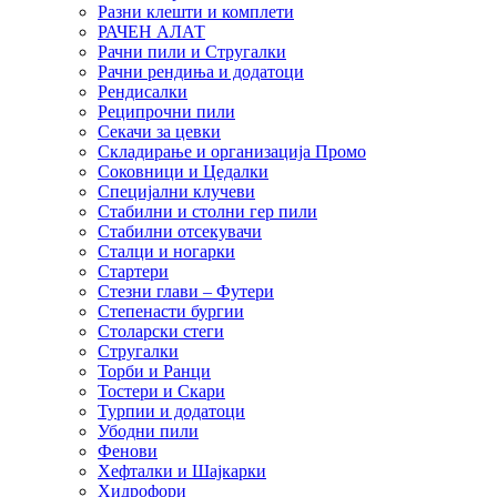
Разни клешти и комплети
РАЧЕН АЛАТ
Рачни пили и Стругалки
Рачни рендиња и додатоци
Рендисалки
Реципрочни пили
Секачи за цевки
Складирање и организација Промо
Соковници и Цедалки
Специјални клучеви
Стабилни и столни гер пили
Стабилни отсекувачи
Сталци и ногарки
Стартери
Стезни глави – Футери
Степенасти бургии
Столарски стеги
Стругалки
Торби и Ранци
Тостери и Скари
Турпии и додатоци
Убодни пили
Фенови
Хефталки и Шајкарки
Хидрофори