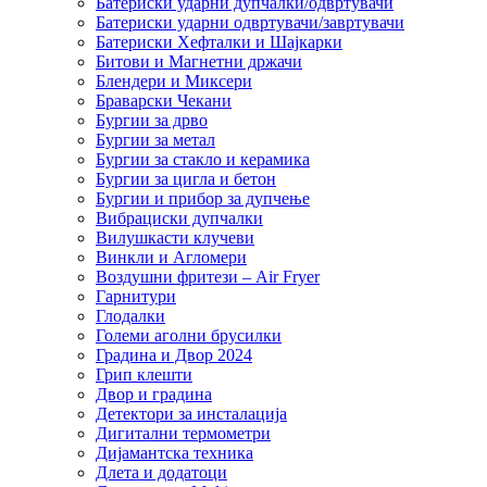
Батериски ударни дупчалки/одвртувачи
Батериски ударни одвртувачи/завртувачи
Батериски Хефталки и Шајкарки
Битови и Магнетни држачи
Блендери и Миксери
Браварски Чекани
Бургии за дрво
Бургии за метал
Бургии за стакло и керамика
Бургии за цигла и бетон
Бургии и прибор за дупчење
Вибрациски дупчалки
Вилушкасти клучеви
Винкли и Агломери
Воздушни фритези – Air Fryer
Гарнитури
Глодалки
Големи аголни брусилки
Градина и Двор 2024
Грип клешти
Двор и градина
Детектори за инсталација
Дигитални термометри
Дијамантска техника
Длета и додатоци