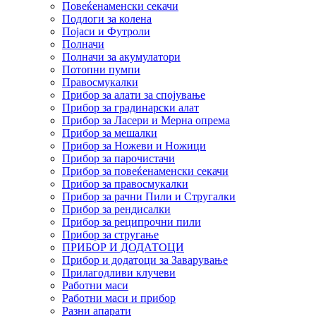
Повеќенаменски секачи
Подлоги за колена
Појаси и Футроли
Полначи
Полначи за акумулатори
Потопни пумпи
Правосмукалки
Прибор за алати за спојување
Прибор за градинарски алат
Прибор за Ласери и Мерна опрема
Прибор за мешалки
Прибор за Ножеви и Ножици
Прибор за парочистачи
Прибор за повеќенаменски секачи
Прибор за правосмукалки
Прибор за рачни Пили и Стругалки
Прибор за рендисалки
Прибор за реципрочни пили
Прибор за стругање
ПРИБОР И ДОДАТОЦИ
Прибор и додатоци за Заварување
Прилагодливи клучеви
Работни маси
Работни маси и прибор
Разни апарати