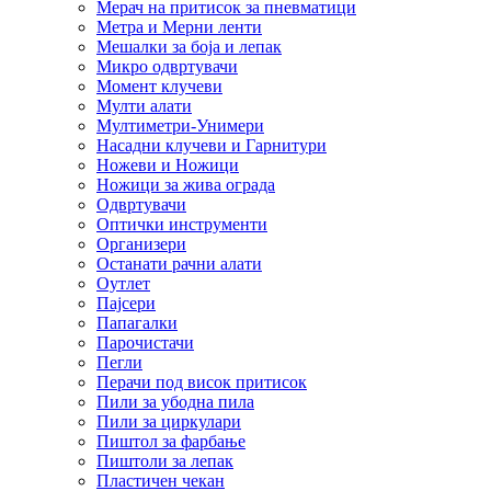
Мерач на притисок за пневматици
Метра и Мерни ленти
Мешалки за боја и лепак
Микро одвртувачи
Момент клучеви
Мулти алати
Мултиметри-Унимери
Насадни клучеви и Гарнитури
Ножеви и Ножици
Ножици за жива ограда
Одвртувачи
Оптички инструменти
Организери
Останати рачни алати
Оутлет
Пајсери
Папагалки
Парочистачи
Пегли
Перачи под висок притисок
Пили за убодна пила
Пили за циркулари
Пиштол за фарбање
Пиштоли за лепак
Пластичен чекан