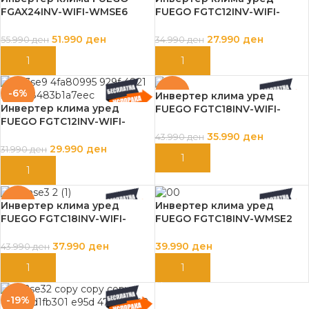
FGAX24INV-WIFI-WMSE6
FUEGO FGTC12INV-WIFI-
24000btu, A+++/A++ со
WMSE7 12000btu, 3.9kW,
греачи, СО МОНТАЖА
A+++
51.990
ден
27.990
ден
55.990
ден
34.990
ден
ДОДАЈ ВО КОШНИЦА
ДОДАЈ ВО КОШНИЦА
-6%
-18%
Инвертер клима уред
Инвертер клима уред
FUEGO FGTC18INV-WIFI-
FUEGO FGTC12INV-WIFI-
WMSE3 18000btu со
WMSE7 12000btu, 3.9kW,
монтажа
35.990
ден
43.990
ден
A+++ СО МОНТАЖА
29.990
ден
31.990
ден
ДОДАЈ ВО КОШНИЦА
ДОДАЈ ВО КОШНИЦА
-14%
Инвертер клима уред
Инвертер клима уред
FUEGO FGTC18INV-WIFI-
FUEGO FGTC18INV-WMSE2
WMSE3 18000btu, A++ со
18000btu, 5.2kW, A++
Монтажа
37.990
ден
39.990
ден
43.990
ден
ДОДАЈ ВО КОШНИЦА
ДОДАЈ ВО КОШНИЦА
-19%