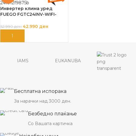
Инвертер клима уред
FUEGO FGTC24INV-WIFI-
WMSE3,24000btu/h,A++ со
монтажа
42.990
ден
52.990
ден
ДОДАЈ ВО КОШНИЦА
IAMS
EUKANUBA
Бесплатна испорака
За нарачки над 3000 ден.
Безбедно плаќање
Со Вашата картичка