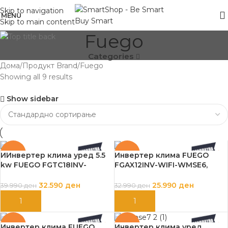
Skip to navigation
MENU
Skip to main content
Fuego
Categories
Дома
Продукт Brand
Fuego
Showing all 9 results
Show sidebar
-19%
-21%
ИИнвертер клима уред 5.5
Инвертер клима FUEGO
kw FUEGO FGTC18INV-
FGAX12INV-WIFI-WMSE6,
WMSE2 18000btu A++
BTU12000, A+++,
32.590
ден
25.990
ден
39.990
ден
32.990
ден
ДОДАЈ ВО КОШНИЦА
ДОДАЈ ВО КОШНИЦА
-7%
-20%
Инвертер клима FUEGO
Инвертер клима уред