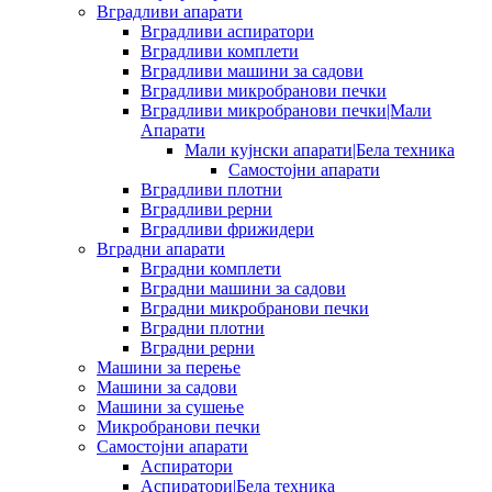
Вградливи апарати
Вградливи аспиратори
Вградливи комплети
Вградливи машини за садови
Вградливи микробранови печки
Вградливи микробранови печки|Мали
Апарати
Мали кујнски апарати|Бела техника
Самостојни апарати
Вградливи плотни
Вградливи рерни
Вградливи фрижидери
Вградни апарати
Вградни комплети
Вградни машини за садови
Вградни микробранови печки
Вградни плотни
Вградни рерни
Машини за перење
Машини за садови
Машини за сушење
Микробранови печки
Самостојни апарати
Аспиратори
Аспиратори|Бела техника