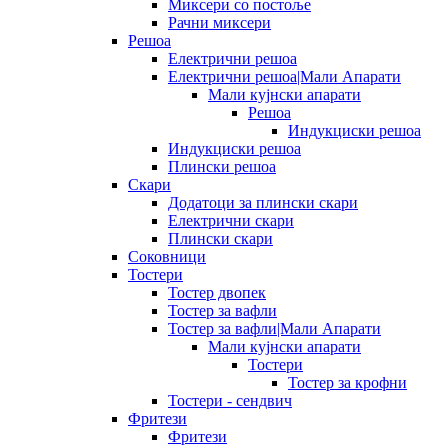
Миксери со постоље
Рачни миксери
Решоа
Електрични решоа
Електрични решоа|Мали Апарати
Мали кујнски апарати
Решоа
Индукциски решоа
Индукциски решоа
Плински решоа
Скари
Додатоци за плински скари
Електрични скари
Плински скари
Соковници
Тостери
Тостер двопек
Тостер за вафли
Тостер за вафли|Мали Апарати
Мали кујнски апарати
Тостери
Тостер за крофни
Тостери - сендвич
Фритези
Фритези