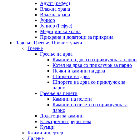
Адулт (рефус)
Влажна храна
Влажна храна
Јуниор
Јуниор (Рефус)
Медицинска храна
Прихрана и додатоци за прихрана
Ладење, Греење, Прочистувачи
Греење
Греење на дрва
Камини на дрва со приклучок за парно
Котел на дрва со приклучок за парно
Печки и камини на дрва
Шпорети на дрва
Шпорети на дрва со приклучок за
парно
Греење на пелети
Камини на пелети
Камини на пелети со приклучок за
парно
Додатоци за камини
Електрични грејни тела
Ќумци
Клими инвертер
Ладење