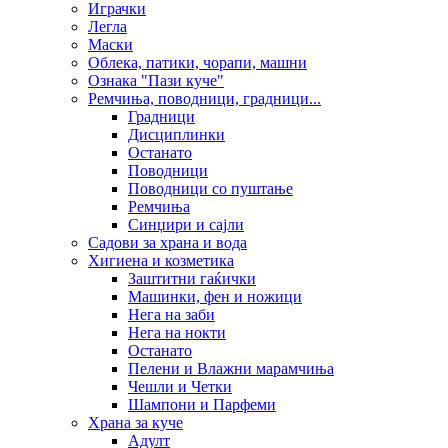
Играчки
Легла
Маски
Облека, патики, чорапи, машни
Ознака "Пази куче"
Ремчиња, поводници, градници...
Градници
Дисциплинки
Останато
Поводници
Поводници со пуштање
Ремчиња
Синџири и сајли
Садови за храна и вода
Хигиена и козметика
Заштитни гаќички
Машинки, фен и ножици
Нега на заби
Нега на нокти
Останато
Пелени и Влажни марамчиња
Чешли и Четки
Шампони и Парфеми
Храна за куче
Адулт