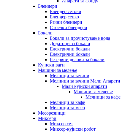
Апарати за фонду
Блендери
Блендер сетови
Блендер сецко
Рачни блендери
Стоечки блендери
Бокали
Бокали за прочистување вода
Додатоци за бокали
Електрични бокали
Електрични бокали
Резервни делови за бокали
Кујнски ваги
Машини за мелење
Мелници за зачини
Мелници за зачини|Мали Апарати
Мали кујнски апарати
Машини за мелење
Мелници за кафе
Мелници за кафе
Мелници за месо
Месорезници
Миксери
Миксер сет
Миксер-кујнски робот