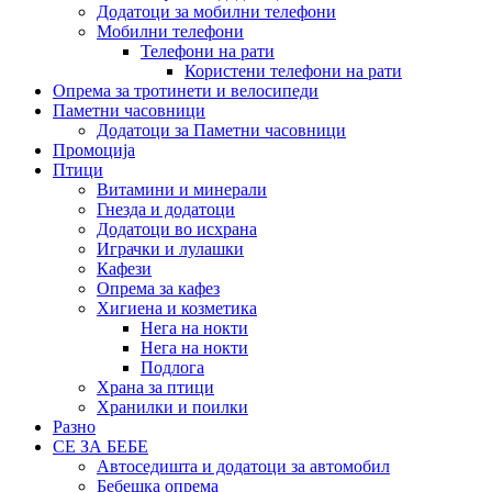
Додатоци за мобилни телефони
Мобилни телефони
Телефони на рати
Користени телефони на рати
Опрема за тротинети и велосипеди
Паметни часовници
Додатоци за Паметни часовници
Промоција
Птици
Витамини и минерали
Гнезда и додатоци
Додатоци во исхрана
Играчки и лулашки
Кафези
Опрема за кафез
Хигиена и козметика
Нега на нокти
Нега на нокти
Подлога
Храна за птици
Хранилки и поилки
Разно
СЕ ЗА БЕБЕ
Автоседишта и додатоци за автомобил
Бебешка опрема