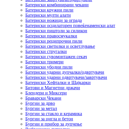
Батериски комбинирани чекани
Батериски кружни пили
Батериски мулти алати
Батериски ножици за ограда
Батериски осцилаторен повеќенаменски алат
Батериски пиштоли за силикон
Батериски правосмукалки
Батериски реципрочни пили
Батериски светилки и осветлување
Батериски стругалки
Батериски сувомонтажен секач
Батериски тримери
Батериски убодни пили
Батериски ударни дупчалки/одвртувачи
Батериски ударни одвртувачи/завртувачи
Батериски Хефталки и Шајкарки
Битови и Магнетни држачи
Блендери и Миксери
Браварски Чекани
Бургии за дрво
Бургии за метал
Бургии за стакло и керамика
Бургии за цигла и бетон
Бургии и прибор за дупчење