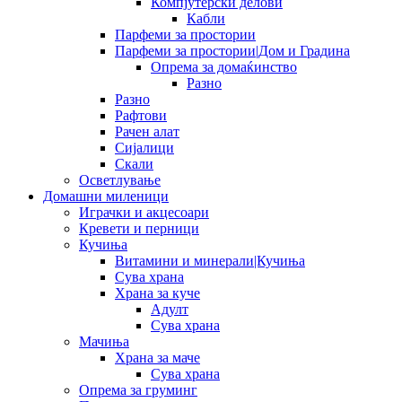
Компјутерски делови
Кабли
Парфеми за простории
Парфеми за простории|Дом и Градина
Опрема за домаќинство
Разно
Разно
Рафтови
Рачен алат
Сијалици
Скали
Осветлување
Домашни миленици
Играчки и акцесоари
Кревети и перници
Кучиња
Витамини и минерали|Кучиња
Сува храна
Храна за куче
Адулт
Сува храна
Мачиња
Храна за маче
Сува храна
Опрема за груминг