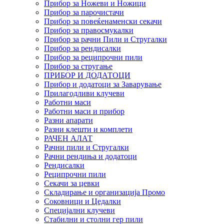
Прибор за Ножеви и Ножици
Прибор за парочистачи
Прибор за повеќенаменски секачи
Прибор за правосмукалки
Прибор за рачни Пили и Стругалки
Прибор за рендисалки
Прибор за реципрочни пили
Прибор за стругање
ПРИБОР И ДОДАТОЦИ
Прибор и додатоци за Заварување
Прилагодливи клучеви
Работни маси
Работни маси и прибор
Разни апарати
Разни клешти и комплети
РАЧЕН АЛАТ
Рачни пили и Стругалки
Рачни рендиња и додатоци
Рендисалки
Реципрочни пили
Секачи за цевки
Складирање и организација Промо
Соковници и Цедалки
Специјални клучеви
Стабилни и столни гер пили