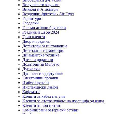
Вибрациски дупчалки
Вилушкасти клучеви
Винкли и Агломери
Воздушни фритези - Air Fryer
Гарнитури
Глодалки
Големи аголни брусилки
Градина и Двор 2024
Грип клешти
Двор и градина
Детектори за инсталација
Дигитални термометри
Дијамантска техника
Длета и додатоци
Додатоци за Multievo
Дупчалки
Дупчење и одвртување
Електрични греалки
Имбус клучеви
Инспекциски ламби
Кафемати
Клешти за кабел папучи
Клешти за отстранување на изолација од жица
Клешти за поп нитни
Комбинирани батериски сетови