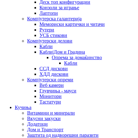
Деск топ конфигурации
Конзоли за играње
Лаптопи
Компјутерска галантерија
Мемориски картички и читачи
Рутери
УСБ стикови
Компјутерски делови
Кабли
Кабли|Дом и Градина
Опрема за домаќинство
Кабли
ССД дискови
ХДД дискови
Компјутерски опреми
Веб камери
Глувчиња - мауси
Монитори
Тастатури
Кучиња
Витамини и минерали
Вкусни закуски
Додатоци
Дом и Транспорт
Заштита од надворешни паразити