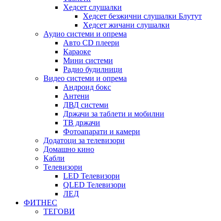
Хедсет слушалки
Хедсет безжични слушалки Блутут
Хедсет жичани слушалки
Аудио системи и опрема
Авто CD плеери
Караоке
Мини системи
Радио будилници
Видео системи и опрема
Андроид бокс
Антени
ДВД системи
Држачи за таблети и мобилни
ТВ држачи
Фотоапарати и камери
Додатоци за телевизори
Домашно кино
Кабли
Телевизори
LED Телевизори
QLED Телевизори
ЛЕД
ФИТНЕС
ТЕГОВИ