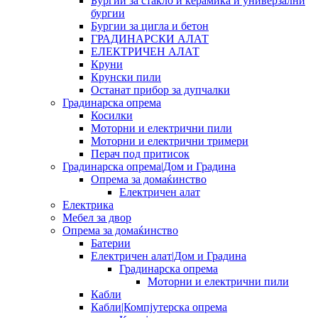
Бургии за стакло и керамика и универзални
бургии
Бургии за цигла и бетон
ГРАДИНАРСКИ АЛАТ
ЕЛЕКТРИЧЕН АЛАТ
Круни
Крунски пили
Останат прибор за дупчалки
Градинарска опрема
Косилки
Моторни и електрични пили
Моторни и електрични тримери
Перач под притисок
Градинарска опрема|Дом и Градина
Опрема за домаќинство
Електричен алат
Електрика
Мебел за двор
Опрема за домаќинство
Батерии
Електричен алат|Дом и Градина
Градинарска опрема
Моторни и електрични пили
Кабли
Кабли|Компјутерска опрема