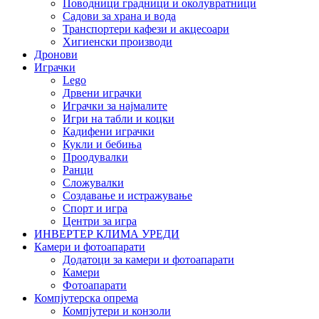
Поводници градници и околувратници
Садови за храна и вода
Транспортери кафези и акцесоари
Хигиенски производи
Дронови
Играчки
Lego
Дрвени играчки
Играчки за најмалите
Игри на табли и коцки
Кадифени играчки
Кукли и бебиња
Проодувалки
Ранци
Сложувалки
Создавање и истражување
Спорт и игра
Центри за игра
ИНВЕРТЕР КЛИМА УРЕДИ
Камери и фотоапарати
Додатоци за камери и фотоапарати
Камери
Фотоапарати
Компјутерска опрема
Компјутери и конзоли