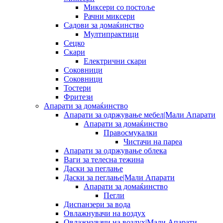
Миксери со постоље
Рачни миксери
Садови за домаќинство
Мултипрактици
Сецко
Скари
Електрични скари
Соковници
Соковници
Тостери
Фритези
Апарати за домаќинство
Апарати за одржување мебел|Мали Апарати
Апарати за домаќинство
Правосмукалки
Чистачи на пареа
Апарати за одржување облека
Ваги за телесна тежина
Даски за пеглање
Даски за пеглање|Мали Апарати
Апарати за домаќинство
Пегли
Диспанзери за вода
Овлажнувачи на воздух
Овлажнувачи на воздух|Мали Апарати