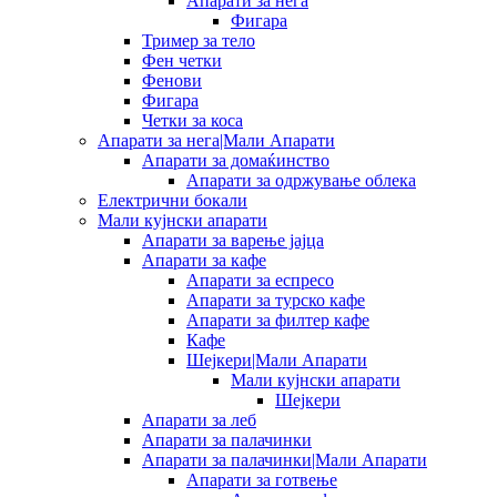
Апарати за нега
Фигара
Тример за тело
Фен четки
Фенови
Фигара
Четки за коса
Апарати за нега|Мали Апарати
Апарати за домаќинство
Апарати за одржување облека
Електрични бокали
Мали кујнски апарати
Апарати за варење јајца
Апарати за кафе
Апарати за еспресо
Апарати за турско кафе
Апарати за филтер кафе
Кафе
Шејкери|Мали Апарати
Мали кујнски апарати
Шејкери
Апарати за леб
Апарати за палачинки
Апарати за палачинки|Мали Апарати
Апарати за готвење