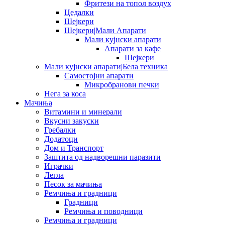
Фритези на топол воздух
Цедалки
Шејкери
Шејкери|Мали Апарати
Мали кујнски апарати
Апарати за кафе
Шејкери
Мали кујнски апарати|Бела техника
Самостојни апарати
Микробранови печки
Нега за коса
Мачиња
Витамини и минерали
Вкусни закуски
Гребалки
Додатоци
Дом и Транспорт
Заштита од надворешни паразити
Играчки
Легла
Песок за мачиња
Ремчиња и градници
Градници
Ремчиња и поводници
Ремчиња и градници