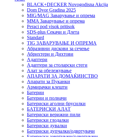
BLACK+DECKER Novogodisna Akcija
Dom Dvor Gradina 2025
MIG/MAG Заварување и опрема
MMA Заварување и опрема
Peraci pod visok pritisok
SDS-plus Секачи и Длета
Standard
TIG ЗАВАРУВАЊЕ И ОПРЕМА
Абразивни дискови за сечење
Абрихтери и Дихтови
Адаптери
Адаптери за столарски стеги
Алат за обележување
АПАРАТИ ЗА ДОМАЌИНСТВО
Апарати за Пуканки
Армирачки клешти
Батерии
Батерии и полначи
Батериски аголни брусилки
БАТЕРИСКИ АЛАТ
Батериски верижни пили
Батериски глодалки
Батериски дувалки
Батериски дупчалки/одвртувачи
Батериски завртувачи/одвртувачи