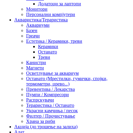
Додатоци за лаптопи
Монитори
Персонални компјутери
Акваристика/Тераристика
Аквариуми
Базен
Греачи
Естетика / Керамики, треви
Керамики
Останато
Треви
Канистри
Магнети
Осветлување за аквариум
Останато (Мрестилки, гумички, спојки,
термометри, црево...)
Превентива / Лекарства
Пумпи / Компресори
Распрскувачи
Тераристика / Останато
Украсни камчиња / песок
Филтер / Прочистување
Храна за риби
Акција (до трошење на залиха)
Алат