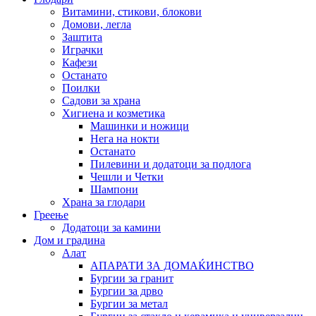
Витамини, стикови, блокови
Домови, легла
Заштита
Играчки
Кафези
Останато
Поилки
Садови за храна
Хигиена и козметика
Машинки и ножици
Нега на нокти
Останато
Пилевини и додатоци за подлога
Чешли и Четки
Шампони
Храна за глодари
Греење
Додатоци за камини
Дом и градина
Алат
АПАРАТИ ЗА ДОМАЌИНСТВО
Бургии за гранит
Бургии за дрво
Бургии за метал