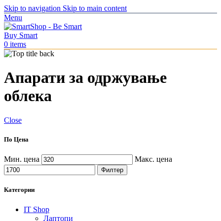
Skip to navigation
Skip to main content
Menu
0
items
Апарати за одржување
облека
Close
По Цена
Мин. цена
Макс. цена
Филтер
Категории
IT Shop
Лаптопи