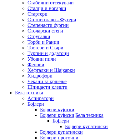
Стабилни отсекувачи
Сталци и ногарки
Стартери
Стезни глави - Футери
Степенасти бургии
Столарски стеги
Стругалки
Торби и Ранци
Тостери и Скари
Турпии и додатоци
Убодни пили
Фенови
Хефталки и Шајкарки
Хидрофори
Чекани за кршење
Шпицасти клешти
Бела техника
Аспиратори
Бојлери
Бојлери кујнски
Бојлери кујнски|Бела техника
Бојлери
Бојлери купатилски
Бојлери купатилски
Бојлери проточни