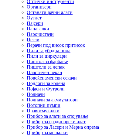
Оптички инструменти
Организери
Останати рачни алати
Оутлет
Пајсери
Папагалки
Парочистачи
Пегли
Перачи под висок притисок
Пили за убодна пила
Пили за циркулари
Пиштол за фарбање
Пиштоли за лепак
Пластичен чекан
Повеќенаменски секачи
Подлоги за колена
Појаси и Футроли
Полначи
Полначи за акумулатори
Потопни пумпи
Правосмукалки
Прибор за алати за спојување
Прибор за градинарски алат
Прибор за Ласери и Мерна опрема
Прибор за мешалки