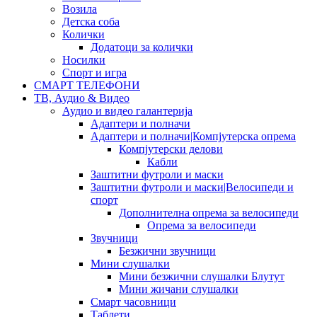
Возила
Детска соба
Колички
Додатоци за колички
Носилки
Спорт и игра
СМАРТ ТЕЛЕФОНИ
ТВ, Аудио & Видео
Аудио и видео галантерија
Адаптери и полначи
Адаптери и полначи|Компјутерска опрема
Компјутерски делови
Кабли
Заштитни футроли и маски
Заштитни футроли и маски|Велосипеди и
спорт
Дополнителна опрема за велосипеди
Опрема за велосипеди
Звучници
Безжични звучници
Мини слушалки
Мини безжични слушалки Блутут
Мини жичани слушалки
Смарт часовници
Таблети