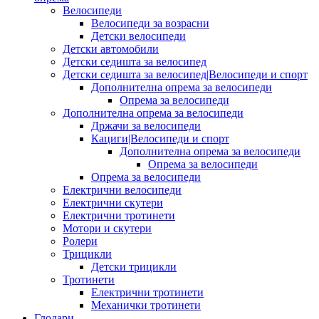
Велосипеди
Велосипеди за возрасни
Детски велосипеди
Детски автомобили
Детски седишта за велосипед
Детски седишта за велосипед|Велосипеди и спорт
Дополнителна опрема за велосипеди
Опрема за велосипеди
Дополнителна опрема за велосипеди
Држачи за велосипеди
Кациги|Велосипеди и спорт
Дополнителна опрема за велосипеди
Опрема за велосипеди
Опрема за велосипеди
Електрични велосипеди
Електрични скутери
Електрични тротинети
Мотори и скутери
Ролери
Трицикли
Детски трицикли
Тротинети
Електрични тротинети
Механички тротинети
Глодари