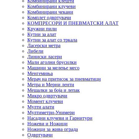
Комбинирани клешти
Комбинирани клучеви
Комбинирани чекани
Комплет одвртувачи
КОМПРЕСОРИ И ПНЕВМАТСКИ АЛАТ
Кружни пили
Кутии за алат
Кутии за алат со тркала
Ласерски метра
Либели
Линиски ласери
Мали аголни брусилки
Машини за мелење месо
Менгемиња
Мерач на притисок за пневматици
Метра и Мерни ленти
Мешалки за боја и лепак
Микро одвртувачи
Момент клучеви
Мулти алати
Мултиметри-Унимери
Насадни клучеви и Гарнитури
Ножеви и Ножици
Ножици за жива ограда
Одвртувачи