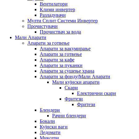
Вентилатори
Клими инвертер
Разладувачи
Мулти Сплит Системи Инвертер
Прочистувачи
Прочиствач за вода
Мали Апарати
Апарати за готвење
Апарати за вакумирање
Апарати за готвење
Апарати за кафе
Апарати за пуканки
Апарати за сушење храна
Апарати за фонду|Мали Апарати
Мали кујнски апарати
Скари
Електрични скари
Фритези
Фритези
Блендери
Рачни блендери
Бокали
Кујнски ваги
Ледомати
Миксери