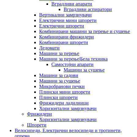
Вградливи апарати
Вградливи аспиратори
Вертикални замрзнувачи
Електрични мини шпорети
Електрични шпорети
Комбинирани машини за перење и сушење
Комбинирани фрижидери
Комбинирани шпорети
Ледомати
Машини за перење
Машини за перење|Бела техника
Самостојни апарати
Машини за сушење
Машини за садови
Машини за сушење
Микробранови печки
Плински мини шпорети
Плински шпорети
Фрижидери ладилници
Хоризонтални замрзнувачи
Фрижидери
Хоризонтални замрзнувачи
Шпорети
Велосипеди, Електрични велосипеди и тротинети,
опрема