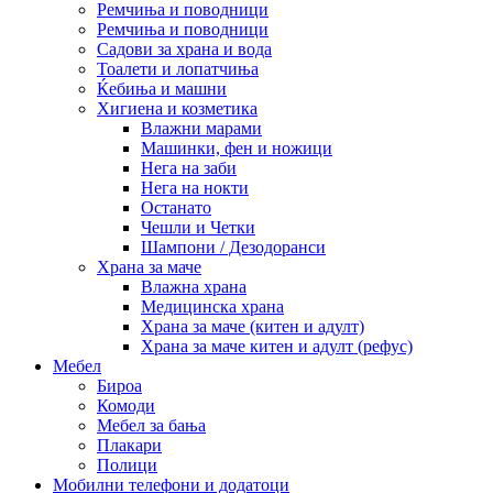
Ремчиња и поводници
Ремчиња и поводници
Садови за храна и вода
Тоалети и лопатчиња
Ќебиња и машни
Хигиена и козметика
Влажни марами
Машинки, фен и ножици
Нега на заби
Нега на нокти
Останато
Чешли и Четки
Шампони / Дезодоранси
Храна за маче
Влажна храна
Медицинска храна
Храна за маче (китен и адулт)
Храна за маче китен и адулт (рефус)
Мебел
Бироа
Комоди
Мебел за бања
Плакари
Полици
Мобилни телефони и додатоци