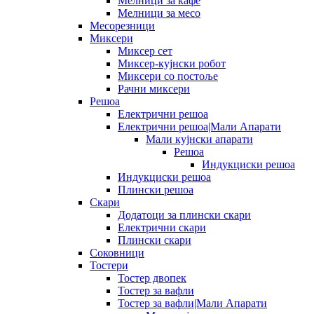
Мелници за кафе
Мелници за месо
Месорезници
Миксери
Миксер сет
Миксер-кујнски робот
Миксери со постоље
Рачни миксери
Решоа
Електрични решоа
Електрични решоа|Мали Апарати
Мали кујнски апарати
Решоа
Индукциски решоа
Индукциски решоа
Плински решоа
Скари
Додатоци за плински скари
Електрични скари
Плински скари
Соковници
Тостери
Тостер двопек
Тостер за вафли
Тостер за вафли|Мали Апарати