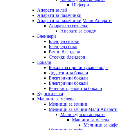
Шејкери
Апарати за леб
Апарати за палачинки
Апарати за палачинки|Мали Апарати
Апарати за готвење
Апарати за фонду
Блендери
Блендер сетови
Блендер сецко
Рачни блендери
Стоечки блендери
Бокали
Бокали за прочистување вода
Додатоци за бокали
Електрични бокали
Електрични бокали
Резервни делови за бокали
Кујнски ваги
Машини за мелење
Мелници за зачини
Мелници за зачини|Мали Апарати
Мали кујнски апарати
Машини за мелење
Мелници за кафе