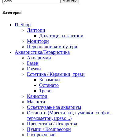
Филтер
Категории
IT Shop
Лаптопи
Додатоци за лаптопи
Монитори
Персонални компјутери
Акваристика/Тераристика
Аквариуми
Базен
Греачи
Естетика / Керамики, треви
Керамики
Останато
Треви
Канистри
Магнети
Осветлување за аквариум
Останато (Мрестилки, гумички, спојки,
термометри, црево...)
Превентива / Лекарства
Пумпи / Компресори
Распрскувачи