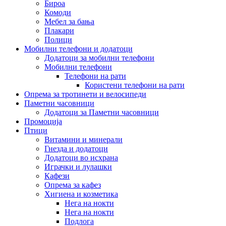
Бироа
Комоди
Мебел за бања
Плакари
Полици
Мобилни телефони и додатоци
Додатоци за мобилни телефони
Мобилни телефони
Телефони на рати
Користени телефони на рати
Опрема за тротинети и велосипеди
Паметни часовници
Додатоци за Паметни часовници
Промоција
Птици
Витамини и минерали
Гнезда и додатоци
Додатоци во исхрана
Играчки и лулашки
Кафези
Опрема за кафез
Хигиена и козметика
Нега на нокти
Нега на нокти
Подлога