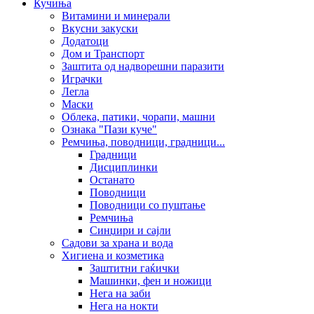
Кучиња
Витамини и минерали
Вкусни закуски
Додатоци
Дом и Транспорт
Заштита од надворешни паразити
Играчки
Легла
Маски
Облека, патики, чорапи, машни
Ознака "Пази куче"
Ремчиња, поводници, градници...
Градници
Дисциплинки
Останато
Поводници
Поводници со пуштање
Ремчиња
Синџири и сајли
Садови за храна и вода
Хигиена и козметика
Заштитни гаќички
Машинки, фен и ножици
Нега на заби
Нега на нокти