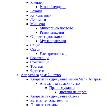
Блендери
Рачни блендери
Бокали
Кујнски ваги
Ледомати
Миксери
Миксери со постоље
Рачни миксери
Садови за домаќинство
Мултипрактици
Сецко
Скари
Електрични скари
Соковници
Соковници
Тостери
Фритези
Апарати за домаќинство
Апарати за одржување мебел|Мали Апарати
Апарати за домаќинство
Правосмукалки
Чистачи на пареа
Апарати за одржување облека
Ваги за телесна тежина
Даски за пеглање