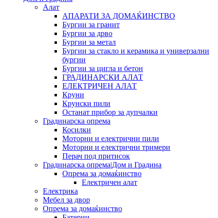
Алат
АПАРАТИ ЗА ДОМАЌИНСТВО
Бургии за гранит
Бургии за дрво
Бургии за метал
Бургии за стакло и керамика и универзални
бургии
Бургии за цигла и бетон
ГРАДИНАРСКИ АЛАТ
ЕЛЕКТРИЧЕН АЛАТ
Круни
Крунски пили
Останат прибор за дупчалки
Градинарска опрема
Косилки
Моторни и електрични пили
Моторни и електрични тримери
Перач под притисок
Градинарска опрема|Дом и Градина
Опрема за домаќинство
Електричен алат
Електрика
Мебел за двор
Опрема за домаќинство
Батерии