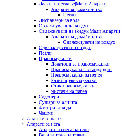
Даски за пеглање|Мали Апарати
Апарати за домаќинство
Пегли
Диспанзери за вода
Овлажнувачи на воздух
Овлажнувачи на воздух|Мали Апарати
Апарати за домаќинство
Одвлажнувачи на воздух
Одвлажнувачи на воздух
Пегли
Правосмукалки
Додатоци за правосмукалки
Правосмукалки - стандардни
Правосмукалки за пепел
Рачни правосмукалки
Стик правосмукалки
Чистачи на пареа
Садопери
Сушари за алишта
Филтри за вода
Чешми
Апарати за кафе
Апарати за нега
Апарати за нега на тело
Ваги за телесна тежина