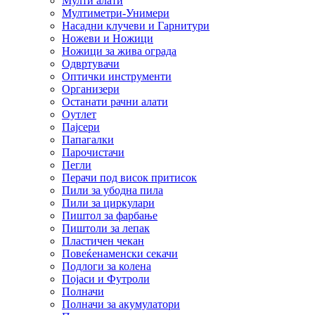
Мулти алати
Мултиметри-Унимери
Насадни клучеви и Гарнитури
Ножеви и Ножици
Ножици за жива ограда
Одвртувачи
Оптички инструменти
Организери
Останати рачни алати
Оутлет
Пајсери
Папагалки
Парочистачи
Пегли
Перачи под висок притисок
Пили за убодна пила
Пили за циркулари
Пиштол за фарбање
Пиштоли за лепак
Пластичен чекан
Повеќенаменски секачи
Подлоги за колена
Појаси и Футроли
Полначи
Полначи за акумулатори