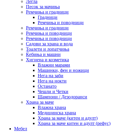
Легла
Песок за мачиња
Ремчиња и градници
Градници
Ремчиња и поводници
Ремчиња и градници
Ремчиња и поводници
Ремчиња и поводници
Садови за храна и вода
Тоалети и лопатчиња
Ќебиња и машни
Хигиена и козметика
Влажни марами
Машинки, фен и ножици
Нега на заби
Нега на нокти
Останато
Чешли и Четки
Шампони / Дезодоранси
Храна за маче
Влажна храна
Медицинска храна
Храна за маче (китен и адулт)
Храна за маче китен и адулт (рефус)
Мебел