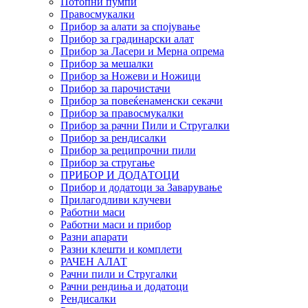
Потопни пумпи
Правосмукалки
Прибор за алати за спојување
Прибор за градинарски алат
Прибор за Ласери и Мерна опрема
Прибор за мешалки
Прибор за Ножеви и Ножици
Прибор за парочистачи
Прибор за повеќенаменски секачи
Прибор за правосмукалки
Прибор за рачни Пили и Стругалки
Прибор за рендисалки
Прибор за реципрочни пили
Прибор за стругање
ПРИБОР И ДОДАТОЦИ
Прибор и додатоци за Заварување
Прилагодливи клучеви
Работни маси
Работни маси и прибор
Разни апарати
Разни клешти и комплети
РАЧЕН АЛАТ
Рачни пили и Стругалки
Рачни рендиња и додатоци
Рендисалки