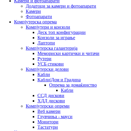
Камери и фотоапарати
Додатоци за камери и фотоапарати
Камери
Фотоапарати
Компјутерска опрема
Компјутери и конзоли
Деск топ конфигурации
Конзоли за играње
Лаптопи
Компјутерска галантерија
Мемориски картички и читачи
Рутери
УСБ стикови
Компјутерски делови
Кабли
Кабли|Дом и Градина
Опрема за домаќинство
Кабли
ССД дискови
ХДД дискови
Компјутерски опреми
Веб камери
Глувчиња - мауси
Монитори
Тастатури