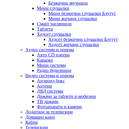
Безжични звучници
Мини слушалки
Мини безжични слушалки Блутут
Мини жичани слушалки
Смарт часовници
Таблети
Хедсет слушалки
Хедсет безжични слушалки Блутут
Хедсет жичани слушалки
Аудио системи и опрема
Авто CD плеери
Караоке
Мини системи
Радио будилници
Видео системи и опрема
Андроид бокс
Антени
ДВД системи
Држачи за таблети и мобилни
ТВ држачи
Фотоапарати и камери
Додатоци за телевизори
Домашно кино
Кабли
Телевизори