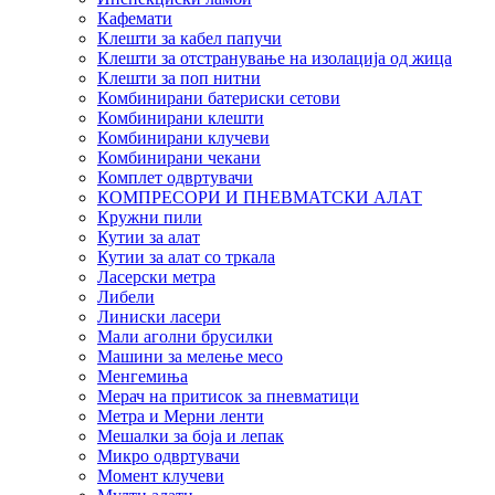
Кафемати
Клешти за кабел папучи
Клешти за отстранување на изолација од жица
Клешти за поп нитни
Комбинирани батериски сетови
Комбинирани клешти
Комбинирани клучеви
Комбинирани чекани
Комплет одвртувачи
КОМПРЕСОРИ И ПНЕВМАТСКИ АЛАТ
Кружни пили
Кутии за алат
Кутии за алат со тркала
Ласерски метра
Либели
Линиски ласери
Мали аголни брусилки
Машини за мелење месо
Менгемиња
Мерач на притисок за пневматици
Метра и Мерни ленти
Мешалки за боја и лепак
Микро одвртувачи
Момент клучеви