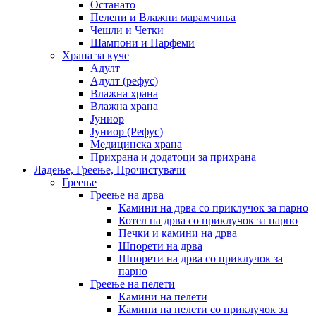
Останато
Пелени и Влажни марамчиња
Чешли и Четки
Шампони и Парфеми
Храна за куче
Адулт
Адулт (рефус)
Влажна храна
Влажна храна
Јуниор
Јуниор (Рефус)
Медицинска храна
Прихрана и додатоци за прихрана
Ладење, Греење, Прочистувачи
Греење
Греење на дрва
Камини на дрва со приклучок за парно
Котел на дрва со приклучок за парно
Печки и камини на дрва
Шпорети на дрва
Шпорети на дрва со приклучок за
парно
Греење на пелети
Камини на пелети
Камини на пелети со приклучок за