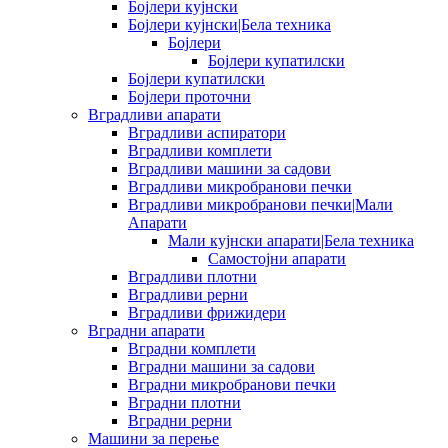
Бојлери кујнски
Бојлери кујнски|Бела техника
Бојлери
Бојлери купатилски
Бојлери купатилски
Бојлери проточни
Вградливи апарати
Вградливи аспиратори
Вградливи комплети
Вградливи машини за садови
Вградливи микробранови печки
Вградливи микробранови печки|Мали
Апарати
Мали кујнски апарати|Бела техника
Самостојни апарати
Вградливи плотни
Вградливи рерни
Вградливи фрижидери
Вградни апарати
Вградни комплети
Вградни машини за садови
Вградни микробранови печки
Вградни плотни
Вградни рерни
Машини за перење