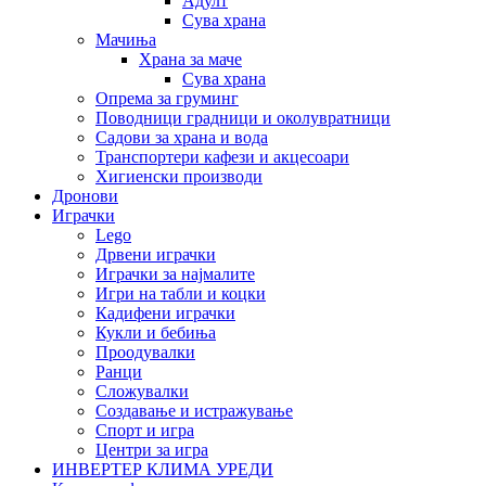
Адулт
Сува храна
Мачиња
Храна за маче
Сува храна
Опрема за груминг
Поводници градници и околувратници
Садови за храна и вода
Транспортери кафези и акцесоари
Хигиенски производи
Дронови
Играчки
Lego
Дрвени играчки
Играчки за најмалите
Игри на табли и коцки
Кадифени играчки
Кукли и бебиња
Проодувалки
Ранци
Сложувалки
Создавање и истражување
Спорт и игра
Центри за игра
ИНВЕРТЕР КЛИМА УРЕДИ