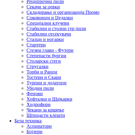
Реципрочни пили
Секачи за цевки
Складирање и организација Промо
Соковници и Цедалки
Специјални клучеви
Стабилни и столни гер пили
Стабилни отсекувачи
Сталци и ногарки
Стартери
Стезни глави - Футери
Степенасти бургии
Столарски стеги
Стругалки
Торби и Ранци
Тостери и Скари
Турпии и додатоци
Убодни пили
Фенови
Хефталки и Шајкарки
Хидрофори
Чекани за кршење
Шпицасти клешти
Бела техника
Аспиратори
Бојлери