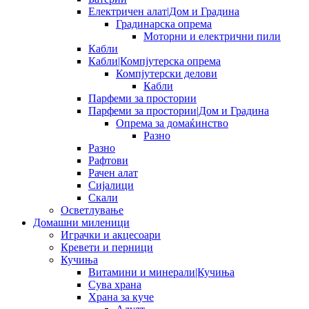
Електричен алат|Дом и Градина
Градинарска опрема
Моторни и електрични пили
Кабли
Кабли|Компјутерска опрема
Компјутерски делови
Кабли
Парфеми за простории
Парфеми за простории|Дом и Градина
Опрема за домаќинство
Разно
Разно
Рафтови
Рачен алат
Сијалици
Скали
Осветлување
Домашни миленици
Играчки и акцесоари
Кревети и перници
Кучиња
Витамини и минерали|Кучиња
Сува храна
Храна за куче