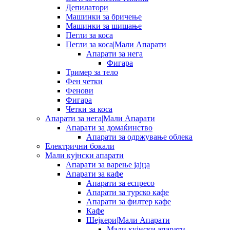
Депилатори
Машинки за бричење
Машинки за шишање
Пегли за коса
Пегли за коса|Мали Апарати
Апарати за нега
Фигара
Тример за тело
Фен четки
Фенови
Фигара
Четки за коса
Апарати за нега|Мали Апарати
Апарати за домаќинство
Апарати за одржување облека
Електрични бокали
Мали кујнски апарати
Апарати за варење јајца
Апарати за кафе
Апарати за еспресо
Апарати за турско кафе
Апарати за филтер кафе
Кафе
Шејкери|Мали Апарати
Мали кујнски апарати