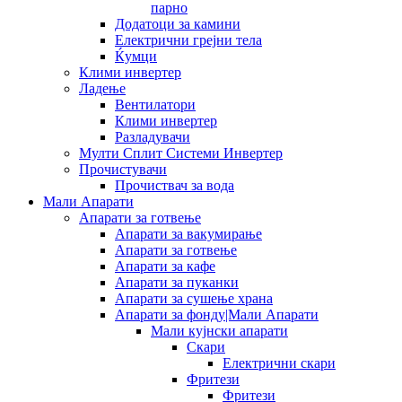
парно
Додатоци за камини
Електрични грејни тела
Ќумци
Клими инвертер
Ладење
Вентилатори
Клими инвертер
Разладувачи
Мулти Сплит Системи Инвертер
Прочистувачи
Прочиствач за вода
Мали Апарати
Апарати за готвење
Апарати за вакумирање
Апарати за готвење
Апарати за кафе
Апарати за пуканки
Апарати за сушење храна
Апарати за фонду|Мали Апарати
Мали кујнски апарати
Скари
Електрични скари
Фритези
Фритези