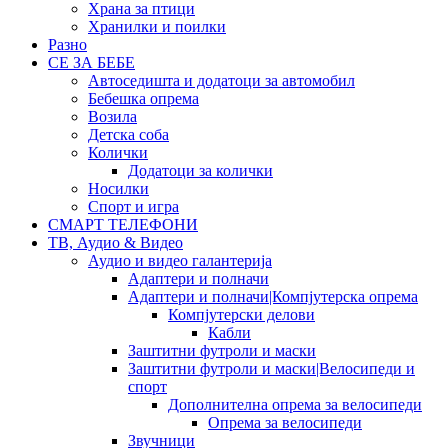
Храна за птици
Хранилки и поилки
Разно
СЕ ЗА БЕБЕ
Автоседишта и додатоци за автомобил
Бебешка опрема
Возила
Детска соба
Колички
Додатоци за колички
Носилки
Спорт и игра
СМАРТ ТЕЛЕФОНИ
ТВ, Аудио & Видео
Аудио и видео галантерија
Адаптери и полначи
Адаптери и полначи|Компјутерска опрема
Компјутерски делови
Кабли
Заштитни футроли и маски
Заштитни футроли и маски|Велосипеди и
спорт
Дополнителна опрема за велосипеди
Опрема за велосипеди
Звучници