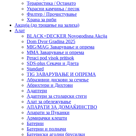
Тераристика / Останато
Украсни камчиња / песок
Филтер / Прочистување
Храна за риби
Акција (до трошење на залиха)
Алат
BLACK+DECKER Novogodisna Akcija
Dom Dvor Gradina 2025
MIG/MAG Заварување и опрема
MMA Заварување и опрема
Peraci pod visok pritisok
SDS-plus Секачи и Длета
Standard
TIG ЗАВАРУВАЊЕ И ОПРЕМА
Абразивни дискови за сечење
Абрихтери и Дихтови
Адаптери
Адаптери за столарски стеги
Алат за обележување
АПАРАТИ ЗА ДОМАЌИНСТВО
Апарати за Пуканки
Армирачки клешти
Батерии
Батерии и полначи
Батериски аголни брусилки