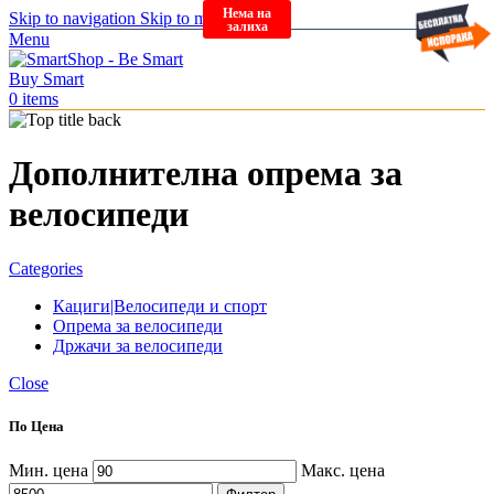
Нема на
Skip to navigation
Skip to main content
залиха
Menu
0
items
Дополнителна опрема за
велосипеди
Categories
Кациги|Велосипеди и спорт
Опрема за велосипеди
Држачи за велосипеди
Close
По Цена
Мин. цена
Макс. цена