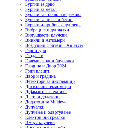
Бургии за дрво
Бургии за метал
Бургии за стакло и керамика
Бургии за цигла и бетон
Бургии и прибор за дупчење
Вибрациски дупчалки
Вилушкасти клучеви
Винкли и Агломери
Воздушни фритези - Air Fryer
Гарнитури
Глодалки
Големи аголни брусилки
Градина и Двор 2024
Грип клешти
Двор и градина
Детектори за инсталација
Дигитални термометри
Дијамантска техника
Длета и додатоци
Додатоци за Multievo
Дупчалки
Дупчење и одвртување
Електрични греалки
Имбус клучеви
Инспекциски ламби