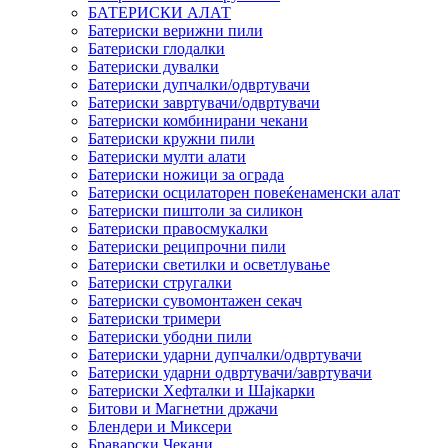
БАТЕРИСКИ АЛАТ
Батериски верижни пили
Батериски глодалки
Батериски дувалки
Батериски дупчалки/одвртувачи
Батериски завртувачи/одвртувачи
Батериски комбинирани чекани
Батериски кружни пили
Батериски мулти алати
Батериски ножици за ограда
Батериски осцилаторен повеќенаменски алат
Батериски пиштоли за силикон
Батериски правосмукалки
Батериски реципрочни пили
Батериски светилки и осветлување
Батериски стругалки
Батериски сувомонтажен секач
Батериски тримери
Батериски убодни пили
Батериски ударни дупчалки/одвртувачи
Батериски ударни одвртувачи/завртувачи
Батериски Хефталки и Шајкарки
Битови и Магнетни држачи
Блендери и Миксери
Браварски Чекани