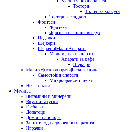
Мали кујнски апарати
Тостери
Тостер за крофни
Тостери - сендвич
Фритези
Фритези
Фритези на топол воздух
Цедалки
Шејкери
Шејкери|Мали Апарати
Мали кујнски апарати
Апарати за кафе
Шејкери
Мали кујнски апарати|Бела техника
Самостојни апарати
Микробранови печки
Нега за коса
Мачиња
Витамини и минерали
Вкусни закуски
Гребалки
Додатоци
Дом и Транспорт
Заштита од надворешни паразити
Играчки