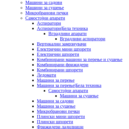
Машини за садови
Машини за сушење
Микробранови печки
Самостојни апарати
Аспиратори
Аспиратори|Бела техника
Вградливи апарати
Вградливи аспиратори
Вертикални замрзнувачи
Електрични мини шпорети
Електрични шпорети
Комбинирани машини за перење и сушење
Комбинирани фрижидери
Комбинирани шпорети
Ледомати
Машини за перење
Машини за перење|Бела техника
Самостојни апарати
Машини за сушење
Машини за садови
Машини за сушење
Микробранови печки
Плински мини шпорети
Плински шпорети
Фрижидери ладилници