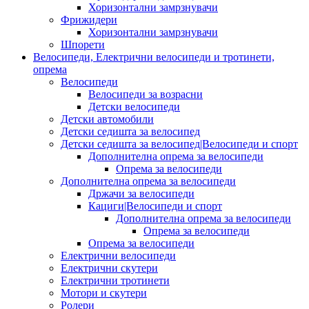
Хоризонтални замрзнувачи
Фрижидери
Хоризонтални замрзнувачи
Шпорети
Велосипеди, Електрични велосипеди и тротинети,
опрема
Велосипеди
Велосипеди за возрасни
Детски велосипеди
Детски автомобили
Детски седишта за велосипед
Детски седишта за велосипед|Велосипеди и спорт
Дополнителна опрема за велосипеди
Опрема за велосипеди
Дополнителна опрема за велосипеди
Држачи за велосипеди
Кациги|Велосипеди и спорт
Дополнителна опрема за велосипеди
Опрема за велосипеди
Опрема за велосипеди
Електрични велосипеди
Електрични скутери
Електрични тротинети
Мотори и скутери
Ролери