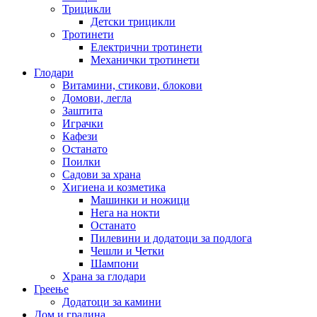
Трицикли
Детски трицикли
Тротинети
Електрични тротинети
Механички тротинети
Глодари
Витамини, стикови, блокови
Домови, легла
Заштита
Играчки
Кафези
Останато
Поилки
Садови за храна
Хигиена и козметика
Машинки и ножици
Нега на нокти
Останато
Пилевини и додатоци за подлога
Чешли и Четки
Шампони
Храна за глодари
Греење
Додатоци за камини
Дом и градина