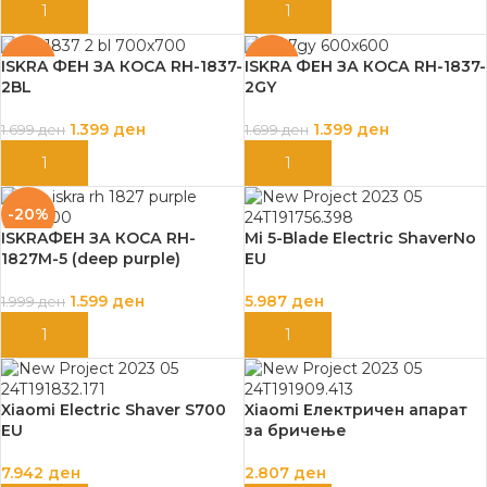
ДОДАЈ ВО КОШНИЦА
ДОДАЈ ВО КОШНИЦА
-18%
-18%
ISKRA ФЕН ЗА КОСА RH-1837-
ISKRA ФЕН ЗА КОСА RH-1837-
2BL
2GY
1.399
ден
1.399
ден
1.699
ден
1.699
ден
ДОДАЈ ВО КОШНИЦА
ДОДАЈ ВО КОШНИЦА
-20%
ISKRAФЕН ЗА КОСА RH-
Mi 5-Blade Electric ShaverNo
1827M-5 (deep purple)
EU
1.599
ден
5.987
ден
1.999
ден
ДОДАЈ ВО КОШНИЦА
ДОДАЈ ВО КОШНИЦА
Xiaomi Electric Shaver S700
Xiaomi Електричен апарат
EU
за бричење
7.942
ден
2.807
ден