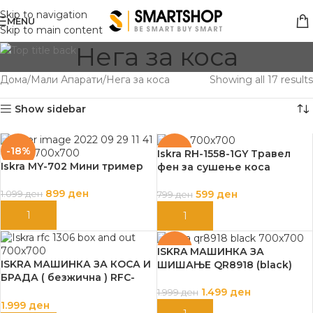
Skip to navigation
MENU
Skip to main content
Нега за коса
Дома
Мали Апарати
Нега за коса
Showing all 17 results
Show sidebar
-18%
-25%
Iskra RH-1558-1GY Травел
Iskra MY-702 Мини тример
фен за сушење коса
899
ден
599
ден
1.099
ден
799
ден
ДОДАЈ ВО КОШНИЦА
ДОДАЈ ВО КОШНИЦА
-25%
ISKRA МАШИНКА ЗА
ISKRA МАШИНКА ЗА КОСА И
ШИШАЊЕ QR8918 (black)
БРАДА ( безжична ) RFC-
1306 (black)
1.499
ден
1.999
ден
1.999
ден