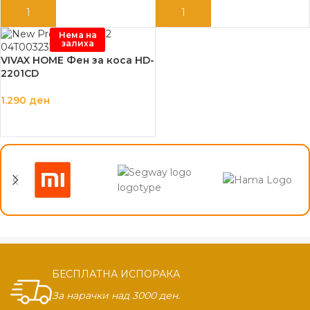
ДОДАЈ ВО КОШНИЦА
ДОДАЈ ВО КОШНИЦА
Нема на
залиха
VIVAX HOME Фен за коса HD-
2201CD
1.290
ден
ПРОЧИТАЈ ПОВЕЌЕ
БЕСПЛАТНА ИСПОРАКА
За нарачки над 3000 ден.