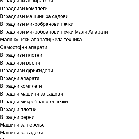
Вградливи аспиратори
Вградливи комплети
Вградливи машини за садови
Вградливи микробранови печки
Вградливи микробранови печки|Мали Апарати
Мали кујнски апарати|Бела техника
Самостојни апарати
Вградливи плотни
Вградливи рерни
Вградливи фрижидери
Вградни апарати
Вградни комплети
Вградни машини за садови
Вградни микробранови печки
Вградни плотни
Вградни рерни
Машини за перење
Машини за садови