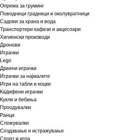
Опрема за груминг
Поводници градници и околувратници
Садови за храна и вода
Транспортери кафези и акцесоари
Хигиенски производи
Дронови
Играчки
Lego
Дрвени играчки
Играчки за најмалите
Игри на табли и коцки
Кадифени играчки
Кукли и бебиња
Проодувалки
Ранци
Сложувалки
Создавање и истражување
Спорт и игра