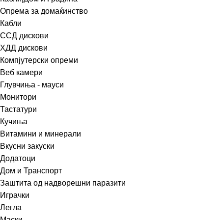
Опрема за домаќинство
Кабли
ССД дискови
ХДД дискови
Компјутерски опреми
Веб камери
Глувчиња - мауси
Монитори
Тастатури
Кучиња
Витамини и минерали
Вкусни закуски
Додатоци
Дом и Транспорт
Заштита од надворешни паразити
Играчки
Легла
Маски