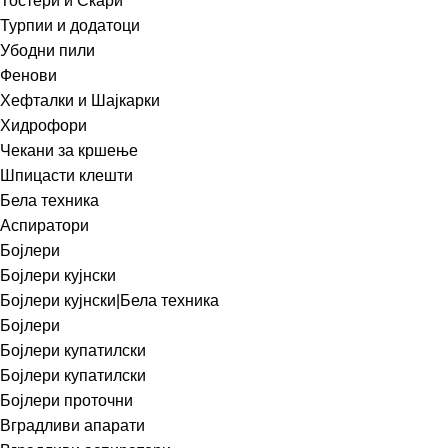
Тостери и Скари
Турпии и додатоци
Убодни пили
Фенови
Хефталки и Шајкарки
Хидрофори
Чекани за кршење
Шпицасти клешти
Бела техника
Аспиратори
Бојлери
Бојлери кујнски
Бојлери кујнски|Бела техника
Бојлери
Бојлери купатилски
Бојлери купатилски
Бојлери проточни
Вградливи апарати