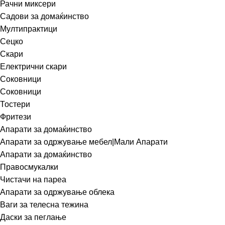
Рачни миксери
Садови за домаќинство
Мултипрактици
Сецко
Скари
Електрични скари
Соковници
Соковници
Тостери
Фритези
Апарати за домаќинство
Апарати за одржување мебел|Мали Апарати
Апарати за домаќинство
Правосмукалки
Чистачи на пареа
Апарати за одржување облека
Ваги за телесна тежина
Даски за пеглање