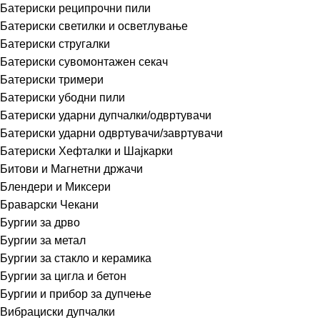
Батериски реципрочни пили
Батериски светилки и осветлување
Батериски стругалки
Батериски сувомонтажен секач
Батериски тримери
Батериски убодни пили
Батериски ударни дупчалки/одвртувачи
Батериски ударни одвртувачи/завртувачи
Батериски Хефталки и Шајкарки
Битови и Магнетни држачи
Блендери и Миксери
Браварски Чекани
Бургии за дрво
Бургии за метал
Бургии за стакло и керамика
Бургии за цигла и бетон
Бургии и прибор за дупчење
Вибрациски дупчалки