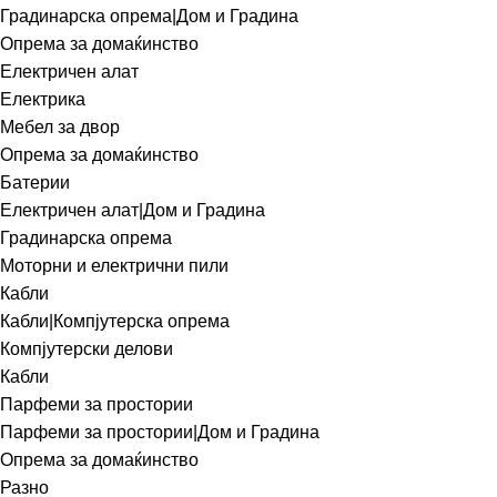
Градинарска опрема|Дом и Градина
Опрема за домаќинство
Електричен алат
Електрика
Мебел за двор
Опрема за домаќинство
Батерии
Електричен алат|Дом и Градина
Градинарска опрема
Моторни и електрични пили
Кабли
Кабли|Компјутерска опрема
Компјутерски делови
Кабли
Парфеми за простории
Парфеми за простории|Дом и Градина
Опрема за домаќинство
Разно