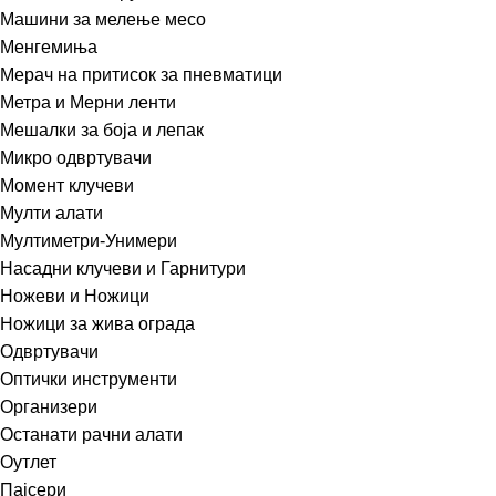
Машини за мелење месо
Менгемиња
Мерач на притисок за пневматици
Метра и Мерни ленти
Мешалки за боја и лепак
Микро одвртувачи
Момент клучеви
Мулти алати
Мултиметри-Унимери
Насадни клучеви и Гарнитури
Ножеви и Ножици
Ножици за жива ограда
Одвртувачи
Оптички инструменти
Организери
Останати рачни алати
Оутлет
Пајсери