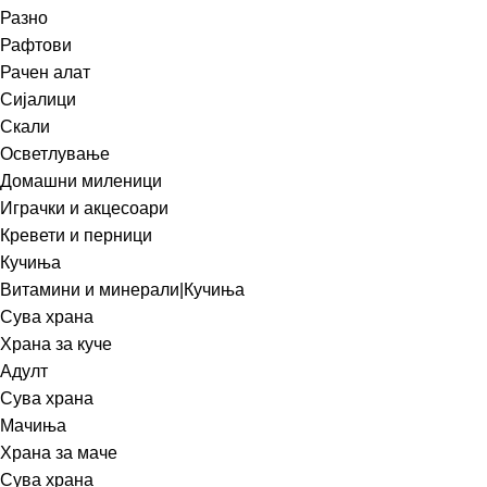
Разно
Рафтови
Рачен алат
Сијалици
Скали
Осветлување
Домашни миленици
Играчки и акцесоари
Кревети и перници
Кучиња
Витамини и минерали|Кучиња
Сува храна
Храна за куче
Адулт
Сува храна
Мачиња
Храна за маче
Сува храна