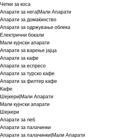
Четки за коса
Апарати за нега|Мали Апарати
Апарати за домаќинство
Апарати за одржување облека
Електрични бокали
Мали кујнски апарати
Апарати за варење јајца
Апарати за кафе
Апарати за еспресо
Апарати за турско кафе
Апарати за филтер кафе
Кафе
Шејкери|Мали Апарати
Мали кујнски апарати
Шејкери
Апарати за леб
Апарати за палачинки
Апарати за палачинки|Мали Апарати