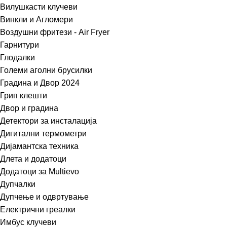
Вилушкасти клучеви
Винкли и Агломери
Воздушни фритези - Air Fryer
Гарнитури
Глодалки
Големи аголни брусилки
Градина и Двор 2024
Грип клешти
Двор и градина
Детектори за инсталација
Дигитални термометри
Дијамантска техника
Длета и додатоци
Додатоци за Multievo
Дупчалки
Дупчење и одвртување
Електрични греалки
Имбус клучеви