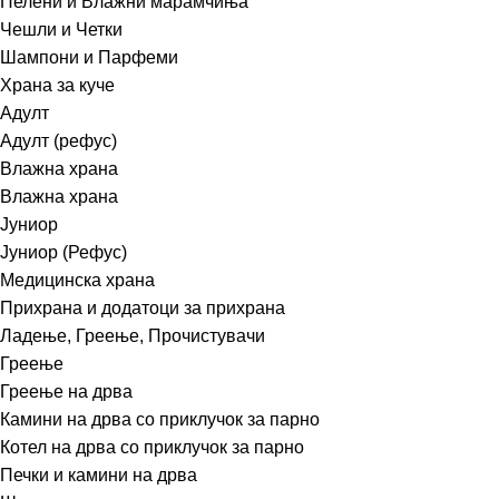
Пелени и Влажни марамчиња
Чешли и Четки
Шампони и Парфеми
Храна за куче
Адулт
Адулт (рефус)
Влажна храна
Влажна храна
Јуниор
Јуниор (Рефус)
Медицинска храна
Прихрана и додатоци за прихрана
Ладење, Греење, Прочистувачи
Греење
Греење на дрва
Камини на дрва со приклучок за парно
Котел на дрва со приклучок за парно
Печки и камини на дрва