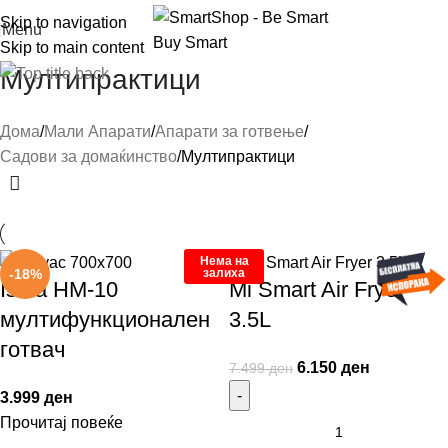
Skip to navigation
Menu
Skip to main content
Мултипрактици
Дома
Мали Апарати
Апарати за готвење
Садови за домаќинство
Мултипрактици
Нема на
залиха
-18%
Iskra HM-10
Mi Smart Air Fryer
мултифункционален
3.5L
готвач
6.150
ден
7.499
ден
3.999
ден
Прочитај повеќе