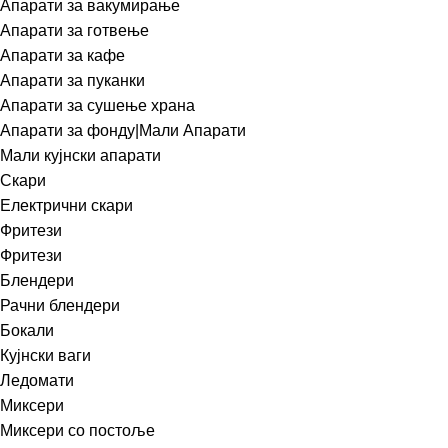
Апарати за вакумирање
Апарати за готвење
Апарати за кафе
Апарати за пуканки
Апарати за сушење храна
Апарати за фонду|Мали Апарати
Мали кујнски апарати
Скари
Електрични скари
Фритези
Фритези
Блендери
Рачни блендери
Бокали
Кујнски ваги
Ледомати
Миксери
Миксери со постоље