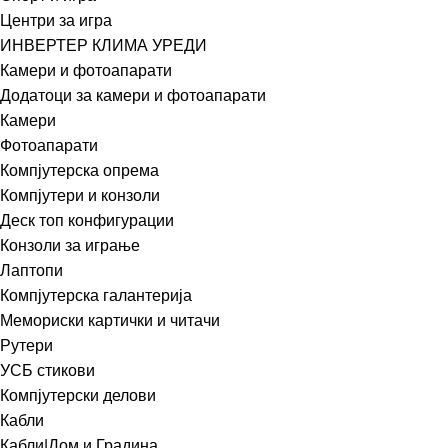
Центри за игра
ИНВЕРТЕР КЛИМА УРЕДИ
Камери и фотоапарати
Додатоци за камери и фотоапарати
Камери
Фотоапарати
Компјутерска опрема
Компјутери и конзоли
Деск топ конфигурации
Конзоли за играње
Лаптопи
Компјутерска галантерија
Мемориски картички и читачи
Рутери
УСБ стикови
Компјутерски делови
Кабли
Кабли|Дом и Градина