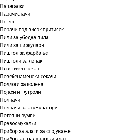
Папагалки
Парочистачи
Пегли
Перачи под висок притисок
Пили за убодна пила
Пили за циркулари
Пиштол за фарбање
Пиштоли за лепак
Пластичен чекан
Повеќенаменски секачи
Подлоги за колена
Појаси и Футроли
Полначи
Полначи за акумулатори
Потопни пумпи
Правосмукалки
Прибор за алати за спојување
Прибор за градинарски алат