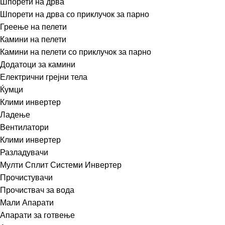
Шпорети на дрва
Шпорети на дрва со приклучок за парно
Греење на пелети
Камини на пелети
Камини на пелети со приклучок за парно
Додатоци за камини
Електрични грејни тела
Ќумци
Клими инвертер
Ладење
Вентилатори
Клими инвертер
Разладувачи
Мулти Сплит Системи Инвертер
Прочистувачи
Прочиствач за вода
Мали Апарати
Апарати за готвење