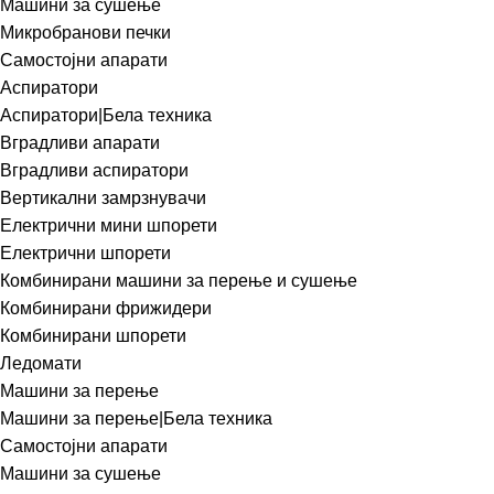
Машини за сушење
Микробранови печки
Самостојни апарати
Аспиратори
Аспиратори|Бела техника
Вградливи апарати
Вградливи аспиратори
Вертикални замрзнувачи
Електрични мини шпорети
Електрични шпорети
Комбинирани машини за перење и сушење
Комбинирани фрижидери
Комбинирани шпорети
Ледомати
Машини за перење
Машини за перење|Бела техника
Самостојни апарати
Машини за сушење