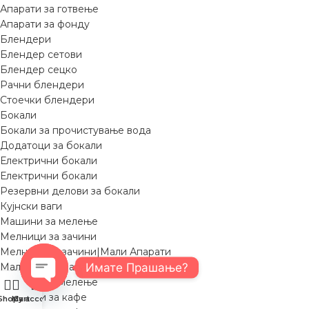
Апарати за готвење
Апарати за фонду
Блендери
Блендер сетови
Блендер сецко
Рачни блендери
Стоечки блендери
Бокали
Бокали за прочистување вода
Додатоци за бокали
Електрични бокали
Електрични бокали
Резервни делови за бокали
Кујнски ваги
Машини за мелење
Мелници за зачини
Мелници за зачини|Мали Апарати
Имате Прашање?
Мали кујнски апарати
Машини за мелење
Мелници за кафе
Open
Shop
My account
Cart