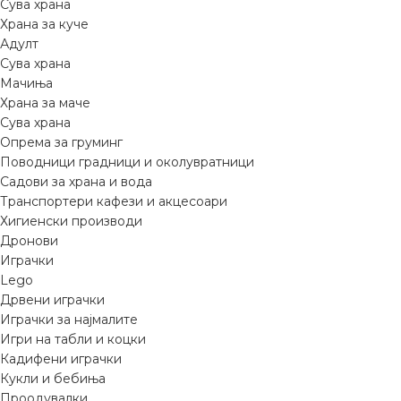
Сува храна
Храна за куче
Адулт
Сува храна
Мачиња
Храна за маче
Сува храна
Опрема за груминг
Поводници градници и околувратници
Садови за храна и вода
Транспортери кафези и акцесоари
Хигиенски производи
Дронови
Играчки
Lego
Дрвени играчки
Играчки за најмалите
Игри на табли и коцки
Кадифени играчки
Кукли и бебиња
Проодувалки