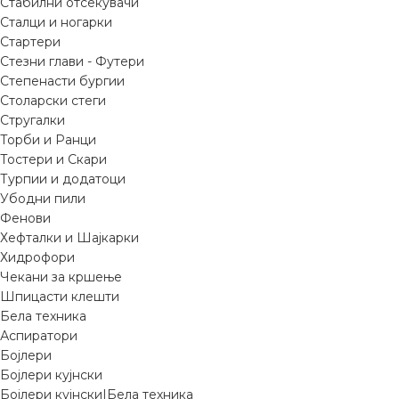
Стабилни отсекувачи
Сталци и ногарки
Стартери
Стезни глави - Футери
Степенасти бургии
Столарски стеги
Стругалки
Торби и Ранци
Тостери и Скари
Турпии и додатоци
Убодни пили
Фенови
Хефталки и Шајкарки
Хидрофори
Чекани за кршење
Шпицасти клешти
Бела техника
Аспиратори
Бојлери
Бојлери кујнски
Бојлери кујнски|Бела техника