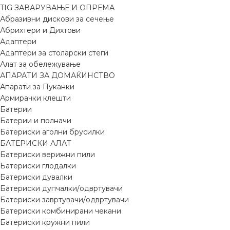
TIG ЗАВАРУВАЊЕ И ОПРЕМА
Абразивни дискови за сечење
Абрихтери и Дихтови
Адаптери
Адаптери за столарски стеги
Алат за обележување
АПАРАТИ ЗА ДОМАЌИНСТВО
Апарати за Пуканки
Армирачки клешти
Батерии
Батерии и полначи
Батериски аголни брусилки
БАТЕРИСКИ АЛАТ
Батериски верижни пили
Батериски глодалки
Батериски дувалки
Батериски дупчалки/одвртувачи
Батериски завртувачи/одвртувачи
Батериски комбинирани чекани
Батериски кружни пили