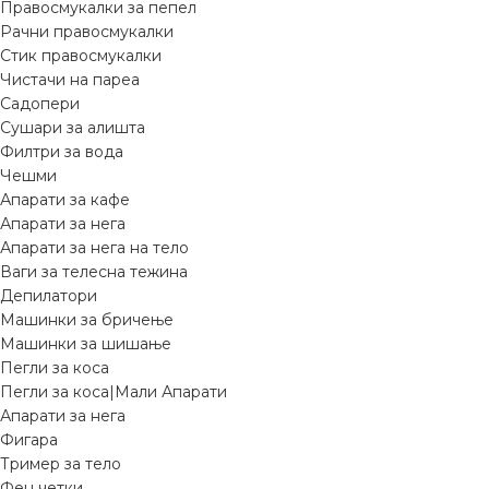
Правосмукалки за пепел
Рачни правосмукалки
Стик правосмукалки
Чистачи на пареа
Садопери
Сушари за алишта
Филтри за вода
Чешми
Апарати за кафе
Апарати за нега
Апарати за нега на тело
Ваги за телесна тежина
Депилатори
Машинки за бричење
Машинки за шишање
Пегли за коса
Пегли за коса|Мали Апарати
Апарати за нега
Фигара
Тример за тело
Фен четки