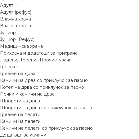
Адулт
Адулт (рефус)
Влажна храна
Влажна храна
Јуниор
Јуниор (Рефус)
Медицинска храна
Прихрана и додатоци за прихрана
Ладење, Греење, Прочистувачи
Греење
Греење на дрва
Камини на дрва со приклучок за парно
Котел на дрва со приклучок за парно
Печки и камини на дрва
Шпорети на дрва
Шпорети на дрва со приклучок за парно
Греење на пелети
Камини на пелети
Камини на пелети со приклучок за парно
Додатоци за камини