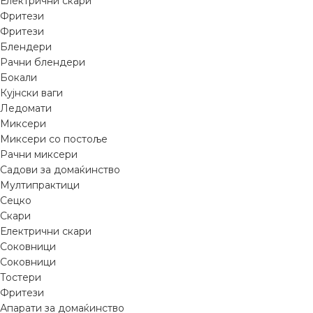
Електрични скари
Фритези
Фритези
Блендери
Рачни блендери
Бокали
Кујнски ваги
Ледомати
Миксери
Миксери со постоље
Рачни миксери
Садови за домаќинство
Мултипрактици
Сецко
Скари
Електрични скари
Соковници
Соковници
Тостери
Фритези
Апарати за домаќинство