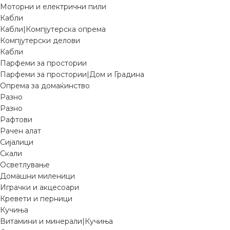
Моторни и електрични пили
Кабли
Кабли|Компјутерска опрема
Компјутерски делови
Кабли
Парфеми за простории
Парфеми за простории|Дом и Градина
Опрема за домаќинство
Разно
Разно
Рафтови
Рачен алат
Сијалици
Скали
Осветлување
Домашни миленици
Играчки и акцесоари
Кревети и перници
Кучиња
Витамини и минерали|Кучиња