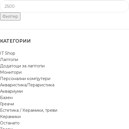
Филтер
КАТЕГОРИИ
IT Shop
Лаптопи
Додатоци за лаптопи
Монитори
Персонални компјутери
Акваристика/Тераристика
Аквариуми
Базен
Греачи
Естетика / Керамики, треви
Керамики
Останато