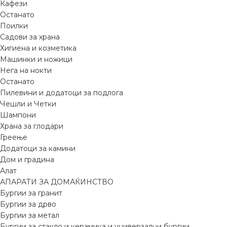
Кафези
Останато
Поилки
Садови за храна
Хигиена и козметика
Машинки и ножици
Нега на нокти
Останато
Пилевини и додатоци за подлога
Чешли и Четки
Шампони
Храна за глодари
Греење
Додатоци за камини
Дом и градина
Алат
АПАРАТИ ЗА ДОМАЌИНСТВО
Бургии за гранит
Бургии за дрво
Бургии за метал
Бургии за стакло и керамика и универзални бургии