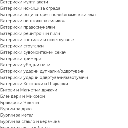
Батериски мулти алати
Батериски ножици за ограда
Батериски осцилаторен повеќенаменски алат
Батериски пиштоли за силикон
Батериски правосмукалки
Батериски реципрочни пили
Батериски светилки и осветлување
Батериски стругалки
Батериски сувомонтажен секач
Батериски тримери
Батериски убодни пили
Батериски ударни дупчалки/одвртувачи
Батериски ударни одвртувачи/завртувачи
Батериски Хефталки и Шајкарки
Битови и Магнетни држачи
Блендери и Миксери
Браварски Чекани
Бургии за дрво
Бургии за метал
Бургии за стакло и керамика
Бургии за цигла и бетон