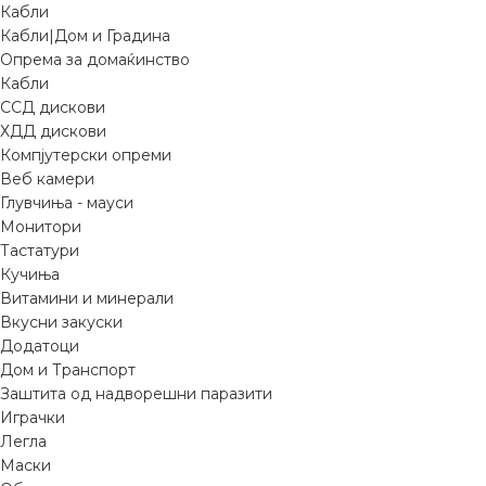
Кабли
Кабли|Дом и Градина
Опрема за домаќинство
Кабли
ССД дискови
ХДД дискови
Компјутерски опреми
Веб камери
Глувчиња - мауси
Монитори
Тастатури
Кучиња
Витамини и минерали
Вкусни закуски
Додатоци
Дом и Транспорт
Заштита од надворешни паразити
Играчки
Легла
Маски