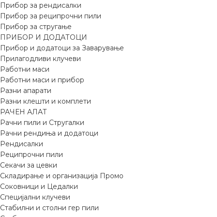
Прибор за рендисалки
Прибор за реципрочни пили
Прибор за стругање
ПРИБОР И ДОДАТОЦИ
Прибор и додатоци за Заварување
Прилагодливи клучеви
Работни маси
Работни маси и прибор
Разни апарати
Разни клешти и комплети
РАЧЕН АЛАТ
Рачни пили и Стругалки
Рачни рендиња и додатоци
Рендисалки
Реципрочни пили
Секачи за цевки
Складирање и организација Промо
Соковници и Цедалки
Специјални клучеви
Стабилни и столни гер пили