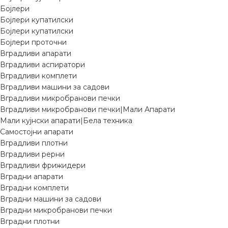
Бојлери
Бојлери купатилски
Бојлери купатилски
Бојлери проточни
Вградливи апарати
Вградливи аспиратори
Вградливи комплети
Вградливи машини за садови
Вградливи микробранови печки
Вградливи микробранови печки|Мали Апарати
Мали кујнски апарати|Бела техника
Самостојни апарати
Вградливи плотни
Вградливи рерни
Вградливи фрижидери
Вградни апарати
Вградни комплети
Вградни машини за садови
Вградни микробранови печки
Вградни плотни