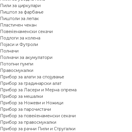
Пили за циркулари
Пиштол за фарбање
Пиштоли за лепак
Пластичен чекан
Повеќенаменски секачи
Подлоги за колена
Појаси и Футроли
Полначи
Полначи за акумулатори
Потопни пумпи
Правосмукалки
Прибор за алати за спојување
Прибор за градинарски алат
Прибор за Ласери и Мерна опрема
Прибор за мешалки
Прибор за Ножеви и Ножици
Прибор за парочистачи
Прибор за повеќенаменски секачи
Прибор за правосмукалки
Прибор за рачни Пили и Стругалки