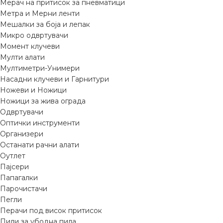
Мерач на притисок за пневматици
Метра и Мерни ленти
Мешалки за боја и лепак
Микро одвртувачи
Момент клучеви
Мулти алати
Мултиметри-Унимери
Насадни клучеви и Гарнитури
Ножеви и Ножици
Ножици за жива ограда
Одвртувачи
Оптички инструменти
Организери
Останати рачни алати
Оутлет
Пајсери
Папагалки
Парочистачи
Пегли
Перачи под висок притисок
Пили за убодна пила