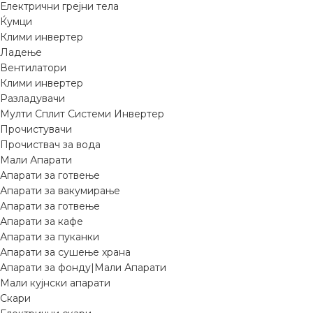
Електрични грејни тела
Ќумци
Клими инвертер
Ладење
Вентилатори
Клими инвертер
Разладувачи
Мулти Сплит Системи Инвертер
Прочистувачи
Прочиствач за вода
Мали Апарати
Апарати за готвење
Апарати за вакумирање
Апарати за готвење
Апарати за кафе
Апарати за пуканки
Апарати за сушење храна
Апарати за фонду|Мали Апарати
Мали кујнски апарати
Скари