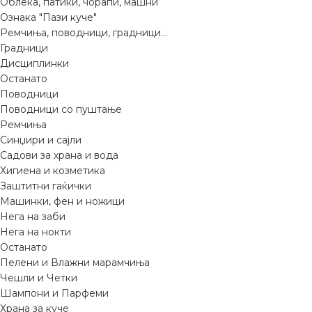
Облека, патики, чорапи, машни
Ознака "Пази куче"
Ремчиња, поводници, градници...
Градници
Дисциплинки
Останато
Поводници
Поводници со пуштање
Ремчиња
Синџири и сајли
Садови за храна и вода
Хигиена и козметика
Заштитни гаќички
Машинки, фен и ножици
Нега на заби
Нега на нокти
Останато
Пелени и Влажни марамчиња
Чешли и Четки
Шампони и Парфеми
Храна за куче