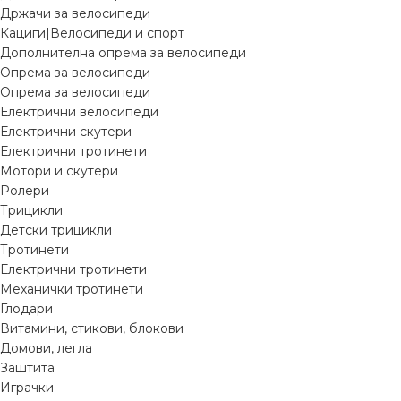
Држачи за велосипеди
Кациги|Велосипеди и спорт
Дополнителна опрема за велосипеди
Опрема за велосипеди
Опрема за велосипеди
Електрични велосипеди
Електрични скутери
Електрични тротинети
Мотори и скутери
Ролери
Трицикли
Детски трицикли
Тротинети
Електрични тротинети
Механички тротинети
Глодари
Витамини, стикови, блокови
Домови, легла
Заштита
Играчки