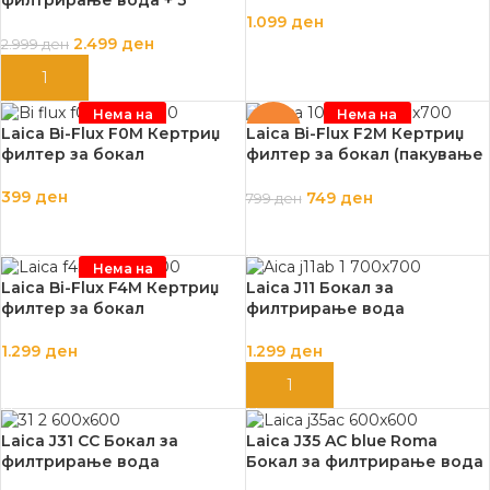
филтри Laica Bi-Flux
1.099
ден
ПОДАРОК
2.499
ден
2.999
ден
ПРОЧИТАЈ ПОВЕЌЕ
ДОДАЈ ВО КОШНИЦА
Нема на
Нема на
залиха
залиха
-6%
Laica Bi-Flux F0M Кертриџ
Laica Bi-Flux F2M Кертриџ
филтер за бокал
филтер за бокал (пакување
со 2)
399
ден
749
ден
799
ден
ПРОЧИТАЈ ПОВЕЌЕ
ПРОЧИТАЈ ПОВЕЌЕ
Нема на
залиха
Laica Bi-Flux F4M Кертриџ
Laica J11 Бокал за
филтер за бокал
филтрирање вода
1.299
ден
1.299
ден
ПРОЧИТАЈ ПОВЕЌЕ
ДОДАЈ ВО КОШНИЦА
Laica J31 CC Бокал за
Laica J35 AC blue Roma
филтрирање вода
Бокал за филтрирање вода