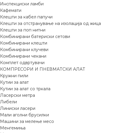
Инспекциски ламби
Кафемати
Клешти за кабел папучи
Клешти за отстранување на изолација од жица
Клешти за поп нитни
Комбинирани батериски сетови
Комбинирани клешти
Комбинирани клучеви
Комбинирани чекани
Комплет одвртувачи
КОМПРЕСОРИ И ПНЕВМАТСКИ АЛАТ
Кружни пили
Кутии за алат
Кутии за алат со тркала
Ласерски метра
Либели
Линиски ласери
Мали аголни брусилки
Машини за мелење месо
Менгемиња