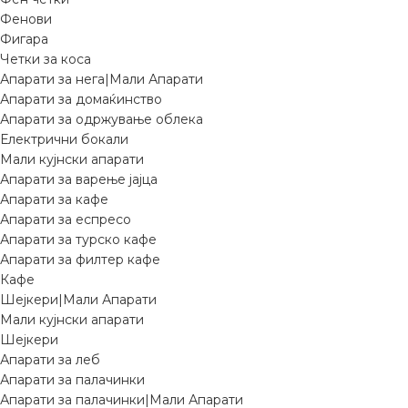
Фенови
Фигара
Четки за коса
Апарати за нега|Мали Апарати
Апарати за домаќинство
Апарати за одржување облека
Електрични бокали
Мали кујнски апарати
Апарати за варење јајца
Апарати за кафе
Апарати за еспресо
Апарати за турско кафе
Апарати за филтер кафе
Кафе
Шејкери|Мали Апарати
Мали кујнски апарати
Шејкери
Апарати за леб
Апарати за палачинки
Апарати за палачинки|Мали Апарати