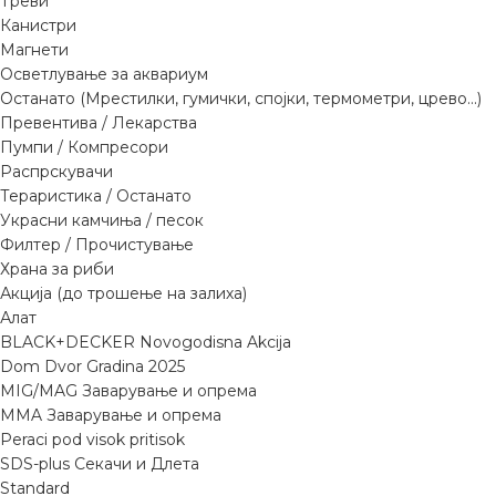
Треви
Канистри
Магнети
Осветлување за аквариум
Останато (Мрестилки, гумички, спојки, термометри, црево...)
Превентива / Лекарства
Пумпи / Компресори
Распрскувачи
Тераристика / Останато
Украсни камчиња / песок
Филтер / Прочистување
Храна за риби
Акција (до трошење на залиха)
Алат
BLACK+DECKER Novogodisna Akcija
Dom Dvor Gradina 2025
MIG/MAG Заварување и опрема
MMA Заварување и опрема
Peraci pod visok pritisok
SDS-plus Секачи и Длета
Standard