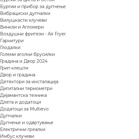
Бургии и прибор за дупчење
Вибрациски дупчалки
Вилушкасти клучеви
Винкли и Агломери
Воздушни фритези - Air Fryer
Гарнитури
Глодалки
Големи аголни брусилки
Градина и Двор 2024
Грип клешти
Двор и градина
Детектори за инсталација
Дигитални термометри
Дијамантска техника
Длета и додатоци
Додатоци за Multievo
Дупчалки
Дупчење и одвртување
Електрични греалки
Имбус клучеви