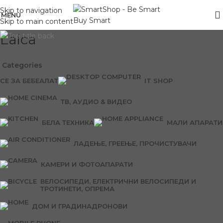
Skip to navigation
MENU
Skip to main content
Laica
Categories
СЕ ЗА БЕБЕ
АЛАТ
IT SHOP
ТВ, АУДИО & ВИДЕО
БЕЛА ТЕХНИКА
МАЛИ АПАРАТИ
ЛАДЕЊЕ, ГРЕЕЊЕ, ПРОЧИСТУВАЧИ
КАМЕРИ И ФОТОАПАРАТИ
ВЕЛОСИПЕДИ, ЕЛЕКТРИЧНИ ВЕЛОСИПЕДИ И
ТРОТИНЕТИ, ОПРЕМА
ДОМ И ГРАДИНА
ДРОНОВИ