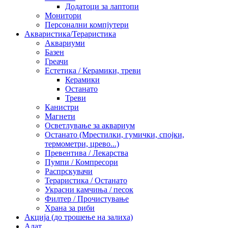
Додатоци за лаптопи
Монитори
Персонални компјутери
Акваристика/Тераристика
Аквариуми
Базен
Греачи
Естетика / Керамики, треви
Керамики
Останато
Треви
Канистри
Магнети
Осветлување за аквариум
Останато (Мрестилки, гумички, спојки,
термометри, црево...)
Превентива / Лекарства
Пумпи / Компресори
Распрскувачи
Тераристика / Останато
Украсни камчиња / песок
Филтер / Прочистување
Храна за риби
Акција (до трошење на залиха)
Алат