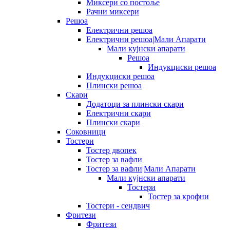
Миксери со постоље
Рачни миксери
Решоа
Електрични решоа
Електрични решоа|Мали Апарати
Мали кујнски апарати
Решоа
Индукциски решоа
Индукциски решоа
Плински решоа
Скари
Додатоци за плински скари
Електрични скари
Плински скари
Соковници
Тостери
Тостер двопек
Тостер за вафли
Тостер за вафли|Мали Апарати
Мали кујнски апарати
Тостери
Тостер за крофни
Тостери - сендвич
Фритези
Фритези