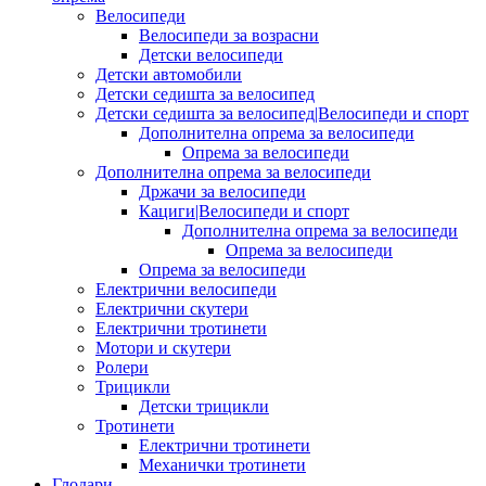
Велосипеди
Велосипеди за возрасни
Детски велосипеди
Детски автомобили
Детски седишта за велосипед
Детски седишта за велосипед|Велосипеди и спорт
Дополнителна опрема за велосипеди
Опрема за велосипеди
Дополнителна опрема за велосипеди
Држачи за велосипеди
Кациги|Велосипеди и спорт
Дополнителна опрема за велосипеди
Опрема за велосипеди
Опрема за велосипеди
Електрични велосипеди
Електрични скутери
Електрични тротинети
Мотори и скутери
Ролери
Трицикли
Детски трицикли
Тротинети
Електрични тротинети
Механички тротинети
Глодари