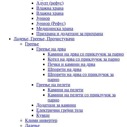
Адулт (рефус)
Влажна храна
Влажна храна
Јуниор
Јуниор (Рефус)
Медицинска храна
Прихрана и додатоци за прихрана
Ладење, Греење, Прочистувачи
Греење
Греење на дрва
Камини на дрва со приклучок за парно
Котел на дрва со приклучок за парно
Печки и камини на дрва
Шпорети на дрва
Шпорети на дрва со приклучок за
парно
Греење на пелети
Камини на пелети
Камини на пелети со приклучок за
парно
Додатоци за камини
Електрични грејни тела
Ќумци
Клими инвертер
Ладење