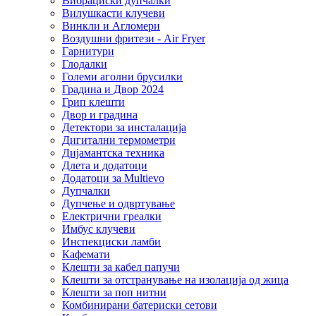
Вибрациски дупчалки
Вилушкасти клучеви
Винкли и Агломери
Воздушни фритези - Air Fryer
Гарнитури
Глодалки
Големи аголни брусилки
Градина и Двор 2024
Грип клешти
Двор и градина
Детектори за инсталација
Дигитални термометри
Дијамантска техника
Длета и додатоци
Додатоци за Multievo
Дупчалки
Дупчење и одвртување
Електрични греалки
Имбус клучеви
Инспекциски ламби
Кафемати
Клешти за кабел папучи
Клешти за отстранување на изолација од жица
Клешти за поп нитни
Комбинирани батериски сетови