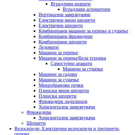
Вградливи апарати
Вградливи аспиратори
Вертикални замрзнувачи
Електрични мини шпорети
Електрични шпорети
Комбинирани машини за перење и сушење
Комбинирани фрижидери
Комбинирани шпорети
Ледомати
Машини за перење
Машини за перење|Бела техника
Самостојни апарати
Машини за сушење
Машини за садови
Машини за сушење
Микробранови печки
Плински мини шпорети
Плински шпорети
Фрижидери ладилници
Хоризонтални замрзнувачи
Фрижидери
Хоризонтални замрзнувачи
Шпорети
Велосипеди, Електрични велосипеди и тротинети,
опрема