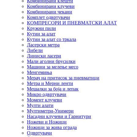
Комбинирани клешти
Комбинирани клучеви
Комбинирани чекани
Комплет одвртувачи
КОМПРЕСОРИ И ПНЕВМАТСКИ АЛАТ
Кружни пили
Кутии за алат
Кутии за алат со тркала
Ласерски метра
Либели
Линиски ласери
Мали аголни брусилки
Машини за мелење месо
Менгемиња
Мерач на притисок за пневматици
Метра и Мерни ленти
Мешалки за боја и лепак
Микро одвртувачи
Момент клучеви
Мулти алати
Мултиметри-Унимери
Насадни клучеви и Гарнитури
Ножеви и Ножици
Ножици за жива ограда
Одвртувачи