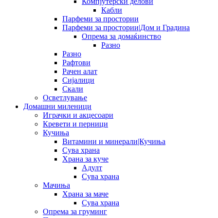
Компјутерски делови
Кабли
Парфеми за простории
Парфеми за простории|Дом и Градина
Опрема за домаќинство
Разно
Разно
Рафтови
Рачен алат
Сијалици
Скали
Осветлување
Домашни миленици
Играчки и акцесоари
Кревети и перници
Кучиња
Витамини и минерали|Кучиња
Сува храна
Храна за куче
Адулт
Сува храна
Мачиња
Храна за маче
Сува храна
Опрема за груминг