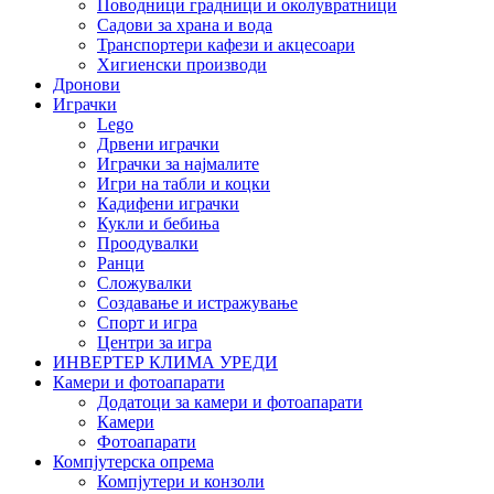
Поводници градници и околувратници
Садови за храна и вода
Транспортери кафези и акцесоари
Хигиенски производи
Дронови
Играчки
Lego
Дрвени играчки
Играчки за најмалите
Игри на табли и коцки
Кадифени играчки
Кукли и бебиња
Проодувалки
Ранци
Сложувалки
Создавање и истражување
Спорт и игра
Центри за игра
ИНВЕРТЕР КЛИМА УРЕДИ
Камери и фотоапарати
Додатоци за камери и фотоапарати
Камери
Фотоапарати
Компјутерска опрема
Компјутери и конзоли