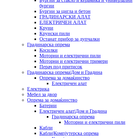
Бургии за стакло и керамика и универзални
бургии
Бургии за цигла и бетон
ГРАДИНАРСКИ АЛАТ
ЕЛЕКТРИЧЕН АЛАТ
Круни
Крунски пили
Останат прибор за дупчалки
Градинарска опрема
Косилки
Моторни и електрични пили
Моторни и електрични тримери
Перач под притисок
Градинарска опрема|Дом и Градина
Опрема за домаќинство
Електричен алат
Електрика
Мебел за двор
Опрема за домаќинство
Батерии
Електричен алат|Дом и Градина
Градинарска опрема
Моторни и електрични пили
Кабли
Кабли|Компјутерска опрема