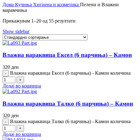
Дома
Кучиња
Хигиена и козметика
Пелени и Влажни
марамчиња
Прикажувам 1–20 од 55 резултати
Show sidebar
Влажна нараквица Ексел (6 парчиња) – Камон
320
ден
Влажна нараквица Ексел (6 парчиња) - Камон количина
Додај во кошница
Влажна нараквица Талко (6 парчиња) – Камон
320
ден
Влажна нараквица Талко (6 парчиња) - Камон количина
Додај во кошница