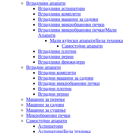
Вградливи апарати
Вградливи аспиратори
Вградливи комплети
Вградливи машини за садови
Вградливи микробранови печки
Вградливи микробранови печки|Мали
Апарати
Мали кујнски апарати|Бела техника
Самостојни апарати
Вградливи плотни
Вградливи рерни
Вградливи фрижидери
Вградни апарати
Вградни комплети
Вградни машини за садови
Вградни микробранови печки
Вградни плотни
Вградни рерни
Машини за перење
Машини за садови
Машини за сушење
Микробранови печки
Самостојни апарати
Аспиратори
Аспиратори|Бела техника