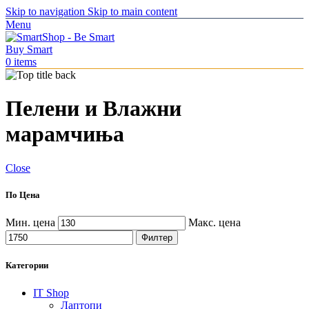
Skip to navigation
Skip to main content
Menu
0
items
Пелени и Влажни
марамчиња
Close
По Цена
Мин. цена
Макс. цена
Филтер
Категории
IT Shop
Лаптопи