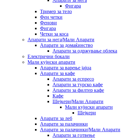
Апарати за нега
Фигара
Тример за тело
Фен четки
Фенови
Фигара
Четки за коса
Апарати за нега|Мали Апарати
Апарати за домаќинство
Апарати за одржување облека
Електрични бокали
Мали кујнски апарати
Апарати за варење јајца
Апарати за кафе
Апарати за еспресо
Апарати за турско кафе
Апарати за филтер кафе
Кафе
Шејкери|Мали Апарати
Мали кујнски апарати
Шејкери
Апарати за леб
Апарати за палачинки
Апарати за палачинки|Мали Апарати
Апарати за готвење