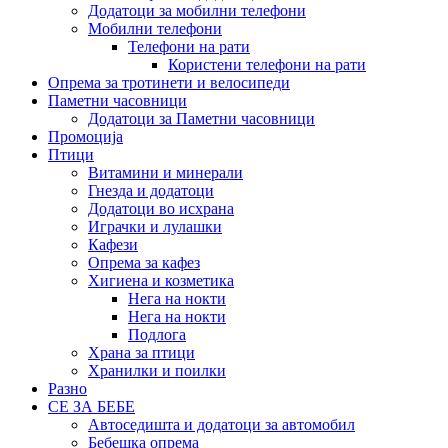
Додатоци за мобилни телефони
Мобилни телефони
Телефони на рати
Користени телефони на рати
Опрема за тротинети и велосипеди
Паметни часовници
Додатоци за Паметни часовници
Промоција
Птици
Витамини и минерали
Гнезда и додатоци
Додатоци во исхрана
Играчки и лулашки
Кафези
Опрема за кафез
Хигиена и козметика
Нега на нокти
Нега на нокти
Подлога
Храна за птици
Хранилки и поилки
Разно
СЕ ЗА БЕБЕ
Автоседишта и додатоци за автомобил
Бебешка опрема