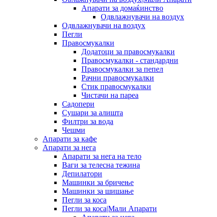
Апарати за домаќинство
Одвлажнувачи на воздух
Одвлажнувачи на воздух
Пегли
Правосмукалки
Додатоци за правосмукалки
Правосмукалки - стандардни
Правосмукалки за пепел
Рачни правосмукалки
Стик правосмукалки
Чистачи на пареа
Садопери
Сушари за алишта
Филтри за вода
Чешми
Апарати за кафе
Апарати за нега
Апарати за нега на тело
Ваги за телесна тежина
Депилатори
Машинки за бричење
Машинки за шишање
Пегли за коса
Пегли за коса|Мали Апарати