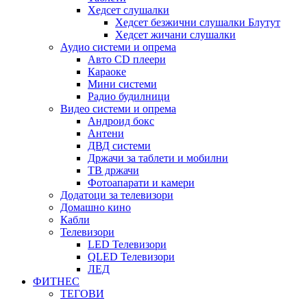
Хедсет слушалки
Хедсет безжични слушалки Блутут
Хедсет жичани слушалки
Аудио системи и опрема
Авто CD плеери
Караоке
Мини системи
Радио будилници
Видео системи и опрема
Андроид бокс
Антени
ДВД системи
Држачи за таблети и мобилни
ТВ држачи
Фотоапарати и камери
Додатоци за телевизори
Домашно кино
Кабли
Телевизори
LED Телевизори
QLED Телевизори
ЛЕД
ФИТНЕС
ТЕГОВИ