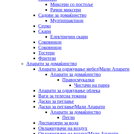
Миксери со постоље
Рачни миксери
Садови за домаќинство
Мултипрактици
Сецко
Скари
Електрични скари
Соковници
Соковници
Тостери
Фритези
Апарати за домаќинство
Апарати за одржување мебел|Мали Апарати
Апарати за домаќинство
Правосмукалки
Чистачи на пареа
Апарати за одржување облека
Ваги за телесна тежина
Даски за пеглање
Даски за пеглање|Мали Апарати
Апарати за домаќинство
Пегли
Диспанзери за вода
Овлажнувачи на воздух
Овлажнувачи на воздух|Мали Апарати