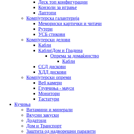
Деск топ конфигурации
Конзоли за играње
Лаптопи
Компјутерска галантерија
Мемориски картички и читачи
Рутери
УСБ стикови
Компјутерски делови
Кабли
Кабли|Дом и Градина
Опрема за домаќинство
Кабли
ССД дискови
ХДД дискови
Компјутерски опреми
Веб камери
Глувчиња - мауси
Монитори
Тастатури
Кучиња
Витамини и минерали
Вкусни закуски
Додатоци
Дом и Транспорт
Заштита од надворешни паразити