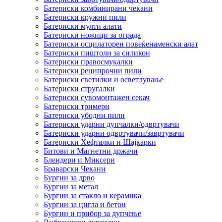
Батериски комбинирани чекани
Батериски кружни пили
Батериски мулти алати
Батериски ножици за ограда
Батериски осцилаторен повеќенаменски алат
Батериски пиштоли за силикон
Батериски правосмукалки
Батериски реципрочни пили
Батериски светилки и осветлување
Батериски стругалки
Батериски сувомонтажен секач
Батериски тримери
Батериски убодни пили
Батериски ударни дупчалки/одвртувачи
Батериски ударни одвртувачи/завртувачи
Батериски Хефталки и Шајкарки
Битови и Магнетни држачи
Блендери и Миксери
Браварски Чекани
Бургии за дрво
Бургии за метал
Бургии за стакло и керамика
Бургии за цигла и бетон
Бургии и прибор за дупчење