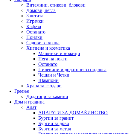
Витамини, стикови, блокови
Домови, легла
Заштита
Играчки
Кафези
Останато
Поилки
Садови за храна
Хигиена и козметика
Машинки и ножици
Нега на нокти
Останато
Пилевини и додатоци за подлога
Чешли и Четки
Шампони
Храна за глодари
Греење
Додатоци за камини
Дом и градина
Алат
АПАРАТИ ЗА ДОМАЌИНСТВО
Бургии за гранит
Бургии за дрво
Бургии за метал