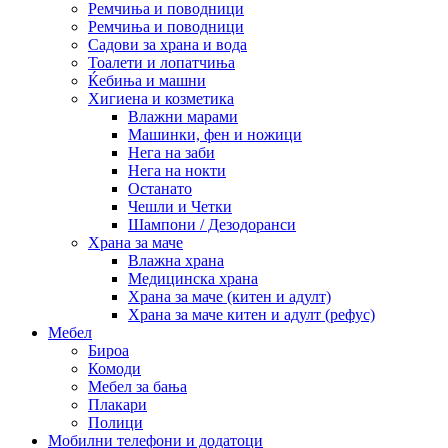
Ремчиња и поводници
Ремчиња и поводници
Садови за храна и вода
Тоалети и лопатчиња
Ќебиња и машни
Хигиена и козметика
Влажни марами
Машинки, фен и ножици
Нега на заби
Нега на нокти
Останато
Чешли и Четки
Шампони / Дезодоранси
Храна за маче
Влажна храна
Медицинска храна
Храна за маче (китен и адулт)
Храна за маче китен и адулт (рефус)
Мебел
Бироа
Комоди
Мебел за бања
Плакари
Полици
Мобилни телефони и додатоци