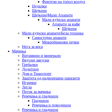
Фритези на топол воздух
Цедалки
Шејкери
Шејкери|Мали Апарати
Мали кујнски апарати
Апарати за кафе
Шејкери
Мали кујнски апарати|Бела техника
Самостојни апарати
Микробранови печки
Нега за коса
Мачиња
Витамини и минерали
Вкусни закуски
Гребалки
Додатоци
Дом и Транспорт
Заштита од надворешни паразити
Играчки
Легла
Песок за мачиња
Ремчиња и градници
Градници
Ремчиња и поводници
Ремчиња и градници