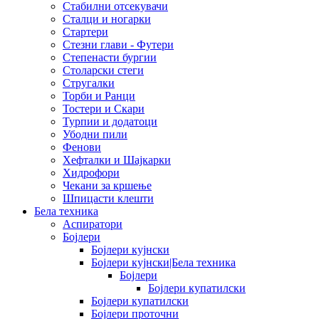
Стабилни отсекувачи
Сталци и ногарки
Стартери
Стезни глави - Футери
Степенасти бургии
Столарски стеги
Стругалки
Торби и Ранци
Тостери и Скари
Турпии и додатоци
Убодни пили
Фенови
Хефталки и Шајкарки
Хидрофори
Чекани за кршење
Шпицасти клешти
Бела техника
Аспиратори
Бојлери
Бојлери кујнски
Бојлери кујнски|Бела техника
Бојлери
Бојлери купатилски
Бојлери купатилски
Бојлери проточни