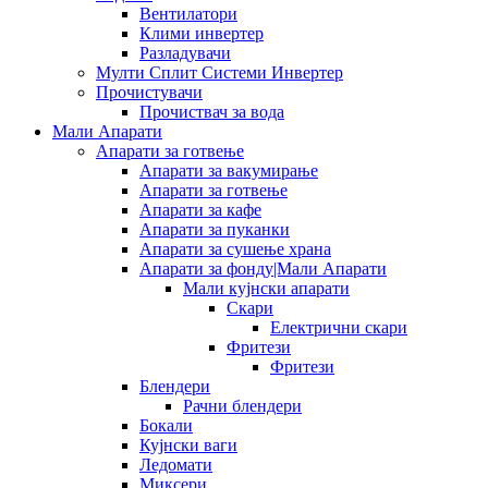
Вентилатори
Клими инвертер
Разладувачи
Мулти Сплит Системи Инвертер
Прочистувачи
Прочиствач за вода
Мали Апарати
Апарати за готвење
Апарати за вакумирање
Апарати за готвење
Апарати за кафе
Апарати за пуканки
Апарати за сушење храна
Апарати за фонду|Мали Апарати
Мали кујнски апарати
Скари
Електрични скари
Фритези
Фритези
Блендери
Рачни блендери
Бокали
Кујнски ваги
Ледомати
Миксери