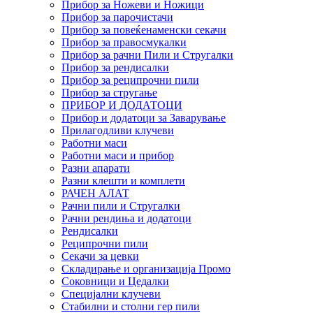
Прибор за Ножеви и Ножици
Прибор за парочистачи
Прибор за повеќенаменски секачи
Прибор за правосмукалки
Прибор за рачни Пили и Стругалки
Прибор за рендисалки
Прибор за реципрочни пили
Прибор за стругање
ПРИБОР И ДОДАТОЦИ
Прибор и додатоци за Заварување
Прилагодливи клучеви
Работни маси
Работни маси и прибор
Разни апарати
Разни клешти и комплети
РАЧЕН АЛАТ
Рачни пили и Стругалки
Рачни рендиња и додатоци
Рендисалки
Реципрочни пили
Секачи за цевки
Складирање и организација Промо
Соковници и Цедалки
Специјални клучеви
Стабилни и столни гер пили