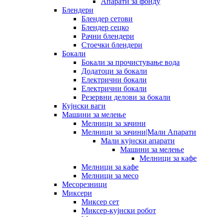
Апарати за фонду
Блендери
Блендер сетови
Блендер сецко
Рачни блендери
Стоечки блендери
Бокали
Бокали за прочистување вода
Додатоци за бокали
Електрични бокали
Електрични бокали
Резервни делови за бокали
Кујнски ваги
Машини за мелење
Мелници за зачини
Мелници за зачини|Мали Апарати
Мали кујнски апарати
Машини за мелење
Мелници за кафе
Мелници за кафе
Мелници за месо
Месорезници
Миксери
Миксер сет
Миксер-кујнски робот