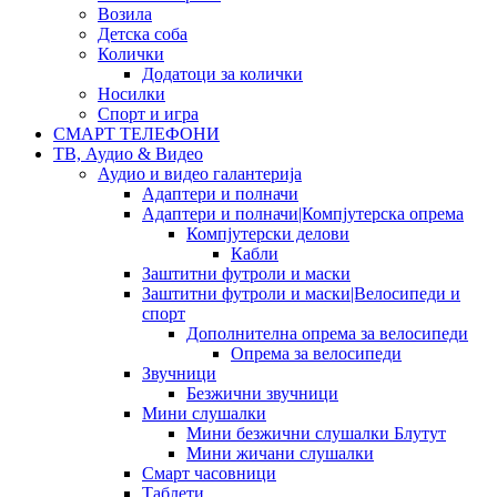
Возила
Детска соба
Колички
Додатоци за колички
Носилки
Спорт и игра
СМАРТ ТЕЛЕФОНИ
ТВ, Аудио & Видео
Аудио и видео галантерија
Адаптери и полначи
Адаптери и полначи|Компјутерска опрема
Компјутерски делови
Кабли
Заштитни футроли и маски
Заштитни футроли и маски|Велосипеди и
спорт
Дополнителна опрема за велосипеди
Опрема за велосипеди
Звучници
Безжични звучници
Мини слушалки
Мини безжични слушалки Блутут
Мини жичани слушалки
Смарт часовници
Таблети