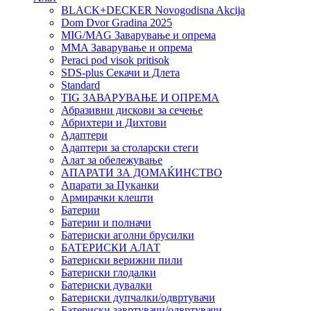
BLACK+DECKER Novogodisna Akcija
Dom Dvor Gradina 2025
MIG/MAG Заварување и опрема
MMA Заварување и опрема
Peraci pod visok pritisok
SDS-plus Секачи и Длета
Standard
TIG ЗАВАРУВАЊЕ И ОПРЕМА
Абразивни дискови за сечење
Абрихтери и Дихтови
Адаптери
Адаптери за столарски стеги
Алат за обележување
АПАРАТИ ЗА ДОМАЌИНСТВО
Апарати за Пуканки
Армирачки клешти
Батерии
Батерии и полначи
Батериски аголни брусилки
БАТЕРИСКИ АЛАТ
Батериски верижни пили
Батериски глодалки
Батериски дувалки
Батериски дупчалки/одвртувачи
Батериски завртувачи/одвртувачи