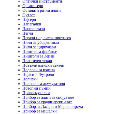
Оптички инструменти
Организери
Останати рачни алати
Оутлет
Пајсери
Папагалки
Парочистачи
Пегли
Перачи под висок притисок
Пили за убодна пила
Пили за циркулари
Пиштол за фарбање
Пиштоли за лепак
Пластичен чекан
Повеќенаменски секачи
Подлоги за колена
Појаси и Футроли
Полначи
Полначи за акумулатори
Потопни пумпи
Правосмукалки
Прибор за алати за спојување
Прибор за градинарски алат
Прибор за Ласери и Мерна опрема
Прибор за мешалки