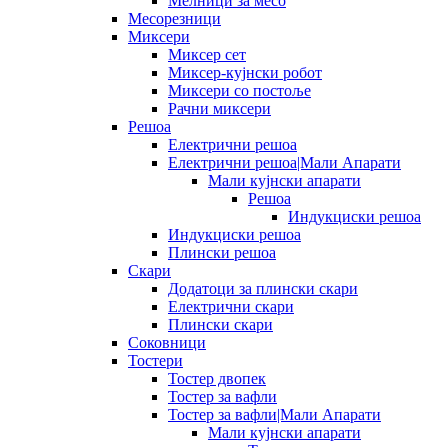
Мелници за месо
Месорезници
Миксери
Миксер сет
Миксер-кујнски робот
Миксери со постоље
Рачни миксери
Решоа
Електрични решоа
Електрични решоа|Мали Апарати
Мали кујнски апарати
Решоа
Индукциски решоа
Индукциски решоа
Плински решоа
Скари
Додатоци за плински скари
Електрични скари
Плински скари
Соковници
Тостери
Тостер двопек
Тостер за вафли
Тостер за вафли|Мали Апарати
Мали кујнски апарати