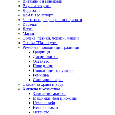
Витамини и минерали
Вкусни закуски
Додатоци
Дом и Транспорт
Заштита од надворешни паразити
Играчки
Легла
Маски
Облека, патики, чорапи, машни
Ознака "Пази куче"
Ремчиња, поводници, градници...
Градници
Дисциплинки
Останато
Поводници
Поводници со пуштање
Ремчиња
Синџири и сајли
Садови за храна и вода
Хигиена и козметика
Заштитни гаќички
Машинки, фен и ножици
Нега на заби
Нега на нокти
Останато