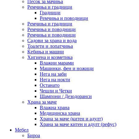
Песок за мачиња
Ремчиња и градници
Градници
Ремчиња и поводници
Ремчиња и градници
Ремчиња и поводници
Ремчиња и поводници
Садови за храна и вода
Тоалети и лопатчиња
Ќебиња и машни
Хигиена и козметика
Влажни марами
Машинки, фен и ножици
Нега на заби
Нега на нокти
Останато
Чешли и Четки
Шампони / Дезодоранси
Храна за маче
Влажна храна
Медицинска храна
Храна за маче (китен и адулт)
Храна за маче китен и адулт (рефус)
Мебел
Бироа