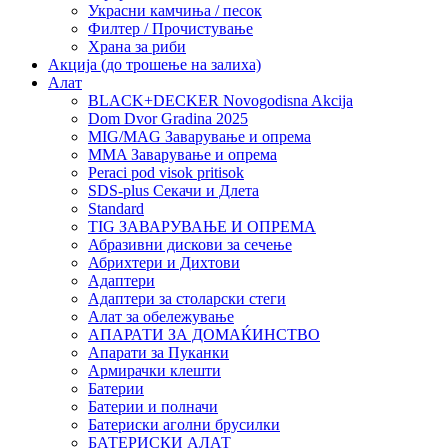
Украсни камчиња / песок
Филтер / Прочистување
Храна за риби
Акција (до трошење на залиха)
Алат
BLACK+DECKER Novogodisna Akcija
Dom Dvor Gradina 2025
MIG/MAG Заварување и опрема
MMA Заварување и опрема
Peraci pod visok pritisok
SDS-plus Секачи и Длета
Standard
TIG ЗАВАРУВАЊЕ И ОПРЕМА
Абразивни дискови за сечење
Абрихтери и Дихтови
Адаптери
Адаптери за столарски стеги
Алат за обележување
АПАРАТИ ЗА ДОМАЌИНСТВО
Апарати за Пуканки
Армирачки клешти
Батерии
Батерии и полначи
Батериски аголни брусилки
БАТЕРИСКИ АЛАТ