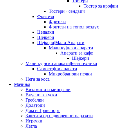
Тостери
Тостер за крофни
Тостери - сендвич
Фритези
Фритези
Фритези на топол воздух
Цедалки
Шејкери
Шејкери|Мали Апарати
Мали кујнски апарати
Апарати за кафе
Шејкери
Мали кујнски апарати|Бела техника
Самостојни апарати
Микробранови печки
Нега за коса
Мачиња
Витамини и минерали
Вкусни закуски
Гребалки
Додатоци
Дом и Транспорт
Заштита од надворешни паразити
Играчки
Легла