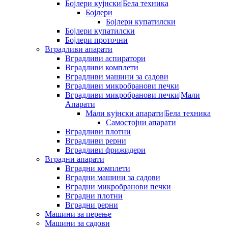
Бојлери кујнски|Бела техника
Бојлери
Бојлери купатилски
Бојлери купатилски
Бојлери проточни
Вградливи апарати
Вградливи аспиратори
Вградливи комплети
Вградливи машини за садови
Вградливи микробранови печки
Вградливи микробранови печки|Мали
Апарати
Мали кујнски апарати|Бела техника
Самостојни апарати
Вградливи плотни
Вградливи рерни
Вградливи фрижидери
Вградни апарати
Вградни комплети
Вградни машини за садови
Вградни микробранови печки
Вградни плотни
Вградни рерни
Машини за перење
Машини за садови