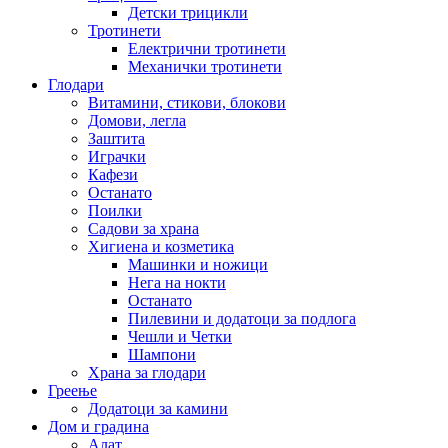
Детски трицикли
Тротинети
Електрични тротинети
Механички тротинети
Глодари
Витамини, стикови, блокови
Домови, легла
Заштита
Играчки
Кафези
Останато
Поилки
Садови за храна
Хигиена и козметика
Машинки и ножици
Нега на нокти
Останато
Пилевини и додатоци за подлога
Чешли и Четки
Шампони
Храна за глодари
Греење
Додатоци за камини
Дом и градина
Алат