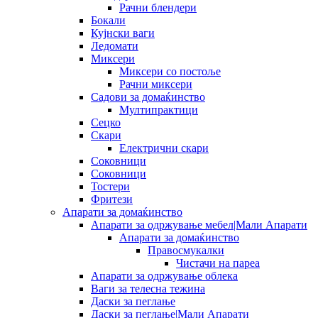
Рачни блендери
Бокали
Кујнски ваги
Ледомати
Миксери
Миксери со постоље
Рачни миксери
Садови за домаќинство
Мултипрактици
Сецко
Скари
Електрични скари
Соковници
Соковници
Тостери
Фритези
Апарати за домаќинство
Апарати за одржување мебел|Мали Апарати
Апарати за домаќинство
Правосмукалки
Чистачи на пареа
Апарати за одржување облека
Ваги за телесна тежина
Даски за пеглање
Даски за пеглање|Мали Апарати