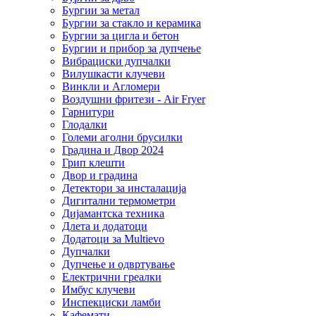
Бургии за метал
Бургии за стакло и керамика
Бургии за цигла и бетон
Бургии и прибор за дупчење
Вибрациски дупчалки
Вилушкасти клучеви
Винкли и Агломери
Воздушни фритези - Air Fryer
Гарнитури
Глодалки
Големи аголни брусилки
Градина и Двор 2024
Грип клешти
Двор и градина
Детектори за инсталација
Дигитални термометри
Дијамантска техника
Длета и додатоци
Додатоци за Multievo
Дупчалки
Дупчење и одвртување
Електрични греалки
Имбус клучеви
Инспекциски ламби
Кафемати