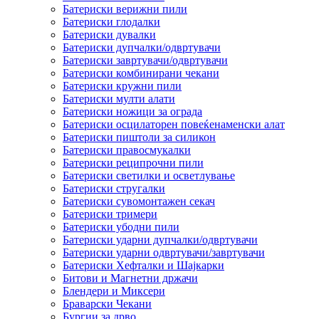
Батериски верижни пили
Батериски глодалки
Батериски дувалки
Батериски дупчалки/одвртувачи
Батериски завртувачи/одвртувачи
Батериски комбинирани чекани
Батериски кружни пили
Батериски мулти алати
Батериски ножици за ограда
Батериски осцилаторен повеќенаменски алат
Батериски пиштоли за силикон
Батериски правосмукалки
Батериски реципрочни пили
Батериски светилки и осветлување
Батериски стругалки
Батериски сувомонтажен секач
Батериски тримери
Батериски убодни пили
Батериски ударни дупчалки/одвртувачи
Батериски ударни одвртувачи/завртувачи
Батериски Хефталки и Шајкарки
Битови и Магнетни држачи
Блендери и Миксери
Браварски Чекани
Бургии за дрво