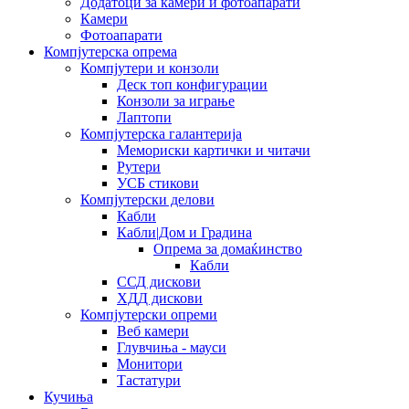
Додатоци за камери и фотоапарати
Камери
Фотоапарати
Компјутерска опрема
Компјутери и конзоли
Деск топ конфигурации
Конзоли за играње
Лаптопи
Компјутерска галантерија
Мемориски картички и читачи
Рутери
УСБ стикови
Компјутерски делови
Кабли
Кабли|Дом и Градина
Опрема за домаќинство
Кабли
ССД дискови
ХДД дискови
Компјутерски опреми
Веб камери
Глувчиња - мауси
Монитори
Тастатури
Кучиња