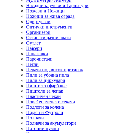
Мултиметри-Унимери
Насадни клучеви и Гарнитури
Ножеви и Ножици
Ножици за жива ограда
Одвртувачи
Оптички инструменти
Организери
Останати рачни алати
Оутлет
Пајсери
Папагалки
Парочистачи
Пегли
Перачи под висок притисок
Пили за убодна пила
Пили за циркулари
Пиштол за фарбање
Пиштоли за лепак
Пластичен чекан
Повеќенаменски секачи
Подлоги за колена
Појаси и Футроли
Полначи
Полначи за акумулатори
Потопни пумпи