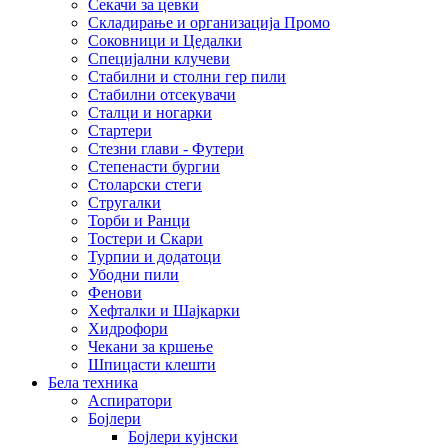
Секачи за цевки
Складирање и организација Промо
Соковници и Цедалки
Специјални клучеви
Стабилни и столни гер пили
Стабилни отсекувачи
Сталци и ногарки
Стартери
Стезни глави - Футери
Степенасти бургии
Столарски стеги
Стругалки
Торби и Ранци
Тостери и Скари
Турпии и додатоци
Убодни пили
Фенови
Хефталки и Шајкарки
Хидрофори
Чекани за кршење
Шпицасти клешти
Бела техника
Аспиратори
Бојлери
Бојлери кујнски