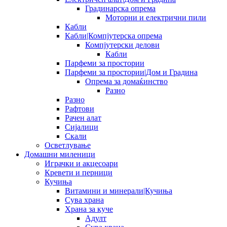
Градинарска опрема
Моторни и електрични пили
Кабли
Кабли|Компјутерска опрема
Компјутерски делови
Кабли
Парфеми за простории
Парфеми за простории|Дом и Градина
Опрема за домаќинство
Разно
Разно
Рафтови
Рачен алат
Сијалици
Скали
Осветлување
Домашни миленици
Играчки и акцесоари
Кревети и перници
Кучиња
Витамини и минерали|Кучиња
Сува храна
Храна за куче
Адулт