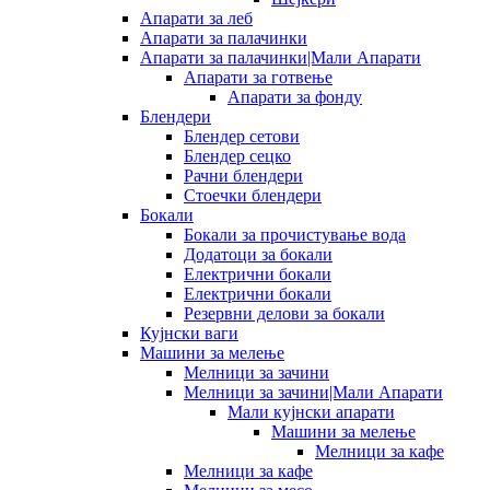
Апарати за леб
Апарати за палачинки
Апарати за палачинки|Мали Апарати
Апарати за готвење
Апарати за фонду
Блендери
Блендер сетови
Блендер сецко
Рачни блендери
Стоечки блендери
Бокали
Бокали за прочистување вода
Додатоци за бокали
Електрични бокали
Електрични бокали
Резервни делови за бокали
Кујнски ваги
Машини за мелење
Мелници за зачини
Мелници за зачини|Мали Апарати
Мали кујнски апарати
Машини за мелење
Мелници за кафе
Мелници за кафе