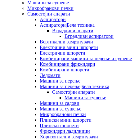
Машини за сушење
Микробранови печки
Самостојни апарати
Аспиратори
Аспиратори|Бела техника
Вградливи апарати
Вградливи аспиратори
Вертикални замрзнувачи
Електрични мини шпорети
Електрични шпорети
Комбинирани машини за перење и сушење
Комбинирани фрижидери
Комбинирани шпорети
Ледомати
Машини за перење
Машини за перење|Бела техника
Самостојни апарати
Машини за сушење
Машини за садови
Машини за сушење
Микробранови печки
Плински мини шпорети
Плински шпорети
Фрижидери ладилници
Хоризонтални замрзнувачи