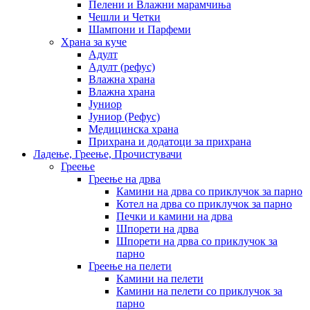
Пелени и Влажни марамчиња
Чешли и Четки
Шампони и Парфеми
Храна за куче
Адулт
Адулт (рефус)
Влажна храна
Влажна храна
Јуниор
Јуниор (Рефус)
Медицинска храна
Прихрана и додатоци за прихрана
Ладење, Греење, Прочистувачи
Греење
Греење на дрва
Камини на дрва со приклучок за парно
Котел на дрва со приклучок за парно
Печки и камини на дрва
Шпорети на дрва
Шпорети на дрва со приклучок за
парно
Греење на пелети
Камини на пелети
Камини на пелети со приклучок за
парно