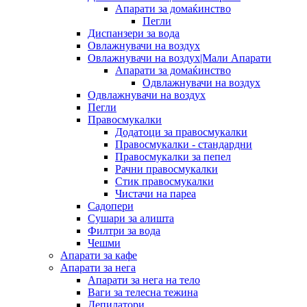
Апарати за домаќинство
Пегли
Диспанзери за вода
Овлажнувачи на воздух
Овлажнувачи на воздух|Мали Апарати
Апарати за домаќинство
Одвлажнувачи на воздух
Одвлажнувачи на воздух
Пегли
Правосмукалки
Додатоци за правосмукалки
Правосмукалки - стандардни
Правосмукалки за пепел
Рачни правосмукалки
Стик правосмукалки
Чистачи на пареа
Садопери
Сушари за алишта
Филтри за вода
Чешми
Апарати за кафе
Апарати за нега
Апарати за нега на тело
Ваги за телесна тежина
Депилатори