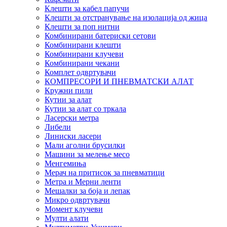
Клешти за кабел папучи
Клешти за отстранување на изолација од жица
Клешти за поп нитни
Комбинирани батериски сетови
Комбинирани клешти
Комбинирани клучеви
Комбинирани чекани
Комплет одвртувачи
КОМПРЕСОРИ И ПНЕВМАТСКИ АЛАТ
Кружни пили
Кутии за алат
Кутии за алат со тркала
Ласерски метра
Либели
Линиски ласери
Мали аголни брусилки
Машини за мелење месо
Менгемиња
Мерач на притисок за пневматици
Метра и Мерни ленти
Мешалки за боја и лепак
Микро одвртувачи
Момент клучеви
Мулти алати