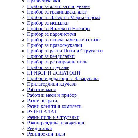
Правосмукалки
Прибор за алати за спојување
Прибор за градинарски алат
Прибор за Ласери и Мерна опрема
Прибор за мешалки
Прибор за Ножеви и Ножици
Прибор за парочистачи
Прибор за повеќенаменски секачи
Прибор за правосмукалки
Прибор за рачни Пили и Стругалки
Прибор за рендисалки
Прибор за реципрочни пили
Прибор за стругање
ПРИБОР И ДОДАТОЦИ
Прибор и додатоци за Заварување
Прилагодливи клучеви
Работни маси
Работни маси и прибор
Разни апарати
Разни клешти и комплети
РАЧЕН АЛАТ
Рачни пили и Стругалки
Рачни рендиња и додатоци
Рендисалки
Реципрочни пили