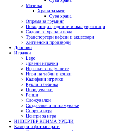
Сува храна
Мачиња
Храна за маче
Сува храна
Опрема за груминг
Поводници градници и околувратници
Садови за храна и вода
Транспортери кафези и акцесоари
Хигиенски производи
Дронови
Играчки
Lego
Дрвени играчки
Играчки за најмалите
Игри на табли и коцки
Кадифени играчки
Кукли и бебиња
Проодувалки
Ранци
Сложувалки
Создавање и истражување
Спорт и игра
Центри за игра
ИНВЕРТЕР КЛИМА УРЕДИ
Камери и фотоапарати