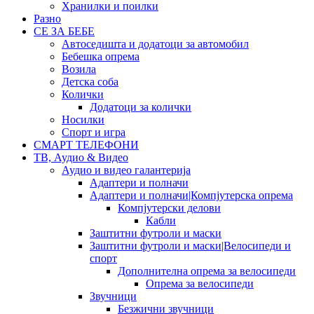
Хранилки и поилки
Разно
СЕ ЗА БЕБЕ
Автоседишта и додатоци за автомобил
Бебешка опрема
Возила
Детска соба
Колички
Додатоци за колички
Носилки
Спорт и игра
СМАРТ ТЕЛЕФОНИ
ТВ, Аудио & Видео
Аудио и видео галантерија
Адаптери и полначи
Адаптери и полначи|Компјутерска опрема
Компјутерски делови
Кабли
Заштитни футроли и маски
Заштитни футроли и маски|Велосипеди и
спорт
Дополнителна опрема за велосипеди
Опрема за велосипеди
Звучници
Безжични звучници