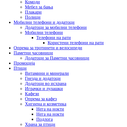
Комоди
Мебел за бања
Плакари
Полици
Мобилни телефони и додатоци
Додатоци за мобилни телефони
Мобилни телефони
Телефони на рати
Користени телефони на рати
Опрема за тротинети и велосипеди
Паметни часовници
Додатоци за Паметни часовници
Промоција
Птици
Витамини и минерали
Гнезда и додатоци
Додатоци во исхрана
Играчки и лулашки
Кафези
Опрема за кафез
Хигиена и козметика
Нега на нокти
Нега на нокти
Подлога
Храна за птици