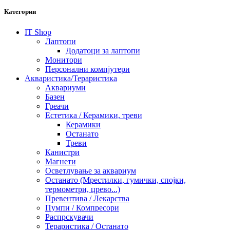
Категории
IT Shop
Лаптопи
Додатоци за лаптопи
Монитори
Персонални компјутери
Акваристика/Тераристика
Аквариуми
Базен
Греачи
Естетика / Керамики, треви
Керамики
Останато
Треви
Канистри
Магнети
Осветлување за аквариум
Останато (Мрестилки, гумички, спојки,
термометри, црево...)
Превентива / Лекарства
Пумпи / Компресори
Распрскувачи
Тераристика / Останато