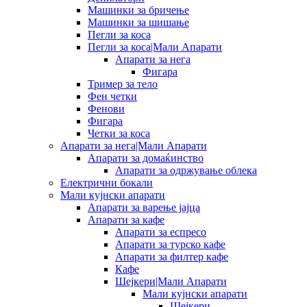
Машинки за бричење
Машинки за шишање
Пегли за коса
Пегли за коса|Мали Апарати
Апарати за нега
Фигара
Тример за тело
Фен четки
Фенови
Фигара
Четки за коса
Апарати за нега|Мали Апарати
Апарати за домаќинство
Апарати за одржување облека
Електрични бокали
Мали кујнски апарати
Апарати за варење јајца
Апарати за кафе
Апарати за еспресо
Апарати за турско кафе
Апарати за филтер кафе
Кафе
Шејкери|Мали Апарати
Мали кујнски апарати
Шејкери