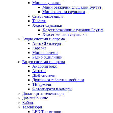
Мини слушалки
Мини безжични слушалки Блутут
Мини жичани слушалки
Смарт часовници
Таблети
Хедсет слушалки
Хедсет безжични слушалки Блутут
Хедсет жичани слушалки
Аудио системи и опрема
Авто CD плеери
Караоке
Мини системи
Радио будилници
Видео системи и опрема
Андроид бокс
Антени
ДВД системи
Држачи за таблети и мобилни
ТВ држачи
Фотоапарати и камери
Додатоци за телевизори
Домашно кино
Кабли
Телевизори
LED Телевизори