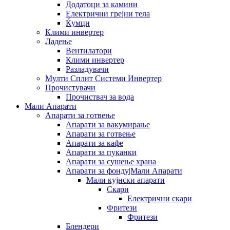
Додатоци за камини
Електрични грејни тела
Ќумци
Клими инвертер
Ладење
Вентилатори
Клими инвертер
Разладувачи
Мулти Сплит Системи Инвертер
Прочистувачи
Прочиствач за вода
Мали Апарати
Апарати за готвење
Апарати за вакумирање
Апарати за готвење
Апарати за кафе
Апарати за пуканки
Апарати за сушење храна
Апарати за фонду|Мали Апарати
Мали кујнски апарати
Скари
Електрични скари
Фритези
Фритези
Блендери