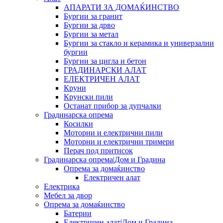
АПАРАТИ ЗА ДОМАЌИНСТВО
Бургии за гранит
Бургии за дрво
Бургии за метал
Бургии за стакло и керамика и универзални
бургии
Бургии за цигла и бетон
ГРАДИНАРСКИ АЛАТ
ЕЛЕКТРИЧЕН АЛАТ
Круни
Крунски пили
Останат прибор за дупчалки
Градинарска опрема
Косилки
Моторни и електрични пили
Моторни и електрични тримери
Перач под притисок
Градинарска опрема|Дом и Градина
Опрема за домаќинство
Електричен алат
Електрика
Мебел за двор
Опрема за домаќинство
Батерии
Електричен алат|Дом и Градина