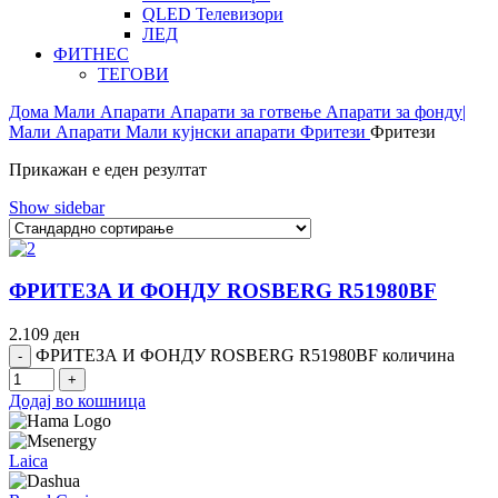
QLED Телевизори
ЛЕД
ФИТНЕС
ТЕГОВИ
Дома
Мали Апарати
Апарати за готвење
Апарати за фонду|
Мали Апарати
Мали кујнски апарати
Фритези
Фритези
Прикажан е еден резултат
Show sidebar
ФРИТЕЗА И ФОНДУ ROSBERG R51980BF
2.109
ден
ФРИТЕЗА И ФОНДУ ROSBERG R51980BF количина
Додај во кошница
Laica