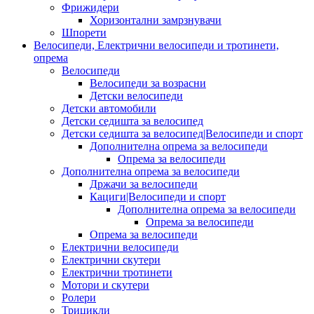
Фрижидери
Хоризонтални замрзнувачи
Шпорети
Велосипеди, Електрични велосипеди и тротинети,
опрема
Велосипеди
Велосипеди за возрасни
Детски велосипеди
Детски автомобили
Детски седишта за велосипед
Детски седишта за велосипед|Велосипеди и спорт
Дополнителна опрема за велосипеди
Опрема за велосипеди
Дополнителна опрема за велосипеди
Држачи за велосипеди
Кациги|Велосипеди и спорт
Дополнителна опрема за велосипеди
Опрема за велосипеди
Опрема за велосипеди
Електрични велосипеди
Електрични скутери
Електрични тротинети
Мотори и скутери
Ролери
Трицикли