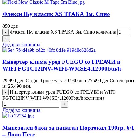
Флекси Њу класик XS ТРАКА 3м. Сино
850
ден
Флекси Њу класик XS ТРАКА 3м. Сино количина
Додај во кошница
Инвертер клима уред FUEGO со ГРЕАЧИ и
WIFI FGTC12INV-WIFI-WMSE4,12000btu/h
29.990
ден
Original price was: 29.990 ден.
25.490
ден
Current price
is: 25.490 ден.
Инвертер клима уред FUEGO со ГРЕАЧИ и WIFI
FGTC12INV-WIFI-WMSE4,12000btu/h количина
Додај во кошница
Минерален блок за папагал Портокал 190гр. 6/1
– Лоло Петс