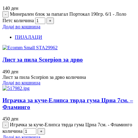
140
ден
Минерален блок за папагал Портокал 190гр. 6/1 - Лоло
Петс количина
Додај во кошница
ПИЈАЛАЦИ
Лист за пила Scorpion за дрво
490
ден
Лист за пила Scorpion за дрво количина
Додај во кошница
Играчка за куче-Елипса тврда гума Црна 7см. –
Фламинго
450
ден
Играчка за куче-Елипса тврда гума Црна 7см. - Фламинго
количина
Додај во кошница