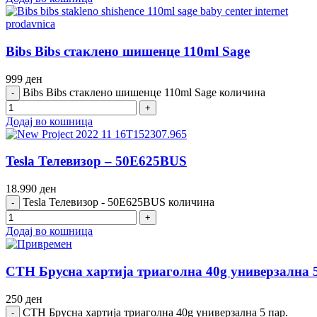
Bibs Bibs стаклено шишенце 110ml Sage
999
ден
Bibs Bibs стаклено шишенце 110ml Sage количина
Додај во кошница
Tesla Телевизор – 50E625BUS
18.990
ден
Tesla Телевизор - 50E625BUS количина
Додај во кошница
СТН Брусна хартија триаголна 40g универзална 5
250
ден
СТН Брусна хартија триаголна 40g универзална 5 пар.