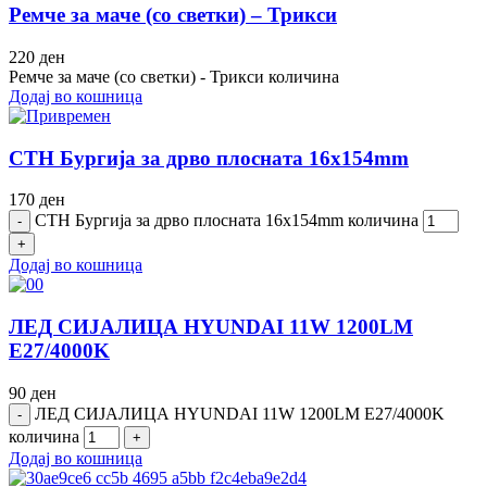
Ремче за маче (со светки) – Трикси
220
ден
Ремче за маче (со светки) - Трикси количина
Додај во кошница
СТН Бургија за дрво плосната 16x154mm
170
ден
СТН Бургија за дрво плосната 16x154mm количина
Додај во кошница
ЛЕД СИЈАЛИЦА HYUNDAI 11W 1200LM
E27/4000K
90
ден
ЛЕД СИЈАЛИЦА HYUNDAI 11W 1200LM E27/4000K
количина
Додај во кошница