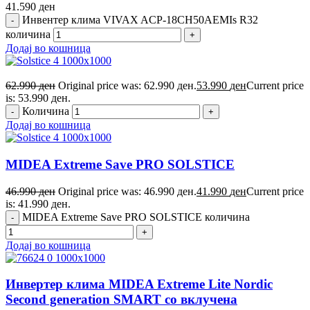
41.590
ден
Инвентер клима VIVAX ACP-18CH50AEMIs R32
количина
Додај во кошница
62.990
ден
Original price was: 62.990 ден.
53.990
ден
Current price
is: 53.990 ден.
Количина
Додај во кошница
MIDEA Extreme Save PRO SOLSTICE
46.990
ден
Original price was: 46.990 ден.
41.990
ден
Current price
is: 41.990 ден.
MIDEA Extreme Save PRO SOLSTICE количина
Додај во кошница
Инвертер клима MIDEA Extreme Lite Nordic
Second generation SMART со вклучена