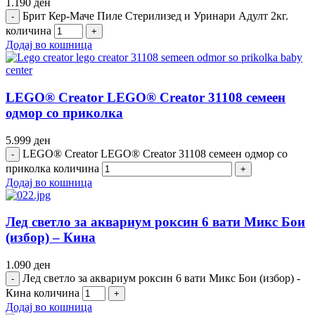
1.190
ден
Брит Кер-Маче Пиле Стерилизед и Уринари Адулт 2кг.
количина
Додај во кошница
LEGO® Creator LEGO® Creator 31108 семеен
одмор со приколка
5.999
ден
LEGO® Creator LEGO® Creator 31108 семеен одмор со
приколка количина
Додај во кошница
Лед светло за аквариум роксин 6 вати Микс Бои
(избор) – Кина
1.090
ден
Лед светло за аквариум роксин 6 вати Микс Бои (избор) -
Кина количина
Додај во кошница