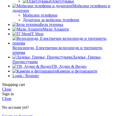
Осветлување
Мобилни телефони и
додатоци
Мобилни телефони
Додатоци за мобилни телефони
Бела техника
Мали Апарати
IT Shop
Велосипеди, Електрични велосипеди и тротинети,
опрема
Ладење, Греење,
Прочистувачи
ТВ, Аудио & Видео
Камери и фотоапарати
Login / Register
Shopping cart
Close
Sign in
Close
No account yet?