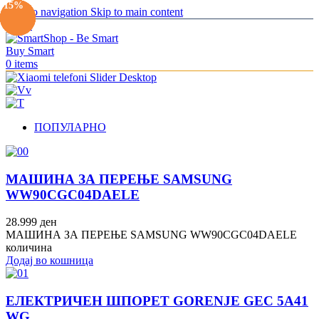
-19%
-18%
-14%
-11%
-16%
-10%
-15%
Skip to navigation
Skip to main content
Menu
0
items
ПОПУЛАРНО
МАШИНА ЗА ПЕРЕЊЕ SAMSUNG
WW90CGC04DAELE
28.999
ден
МАШИНА ЗА ПЕРЕЊЕ SAMSUNG WW90CGC04DAELE
количина
Додај во кошница
ЕЛЕКТРИЧЕН ШПОРЕТ GORENJE GEC 5A41
WG