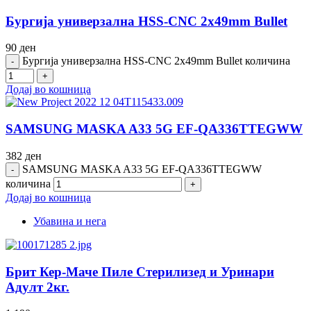
Бургија универзална HSS-CNC 2x49mm Bullet
90
ден
Бургија универзална HSS-CNC 2x49mm Bullet количина
Додај во кошница
SAMSUNG MASKA A33 5G EF-QA336TTEGWW
382
ден
SAMSUNG MASKA A33 5G EF-QA336TTEGWW
количина
Додај во кошница
Убавина и нега
Брит Кер-Маче Пиле Стерилизед и Уринари
Адулт 2кг.