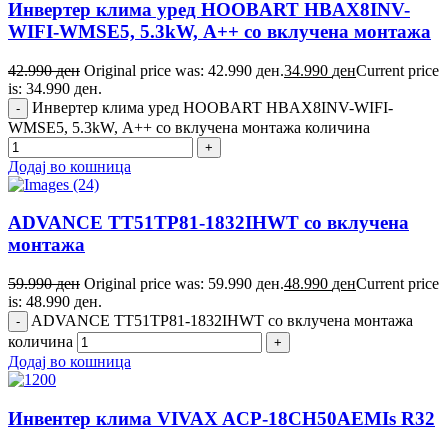
Инвертер клима уред HOOBART HBAX8INV-
WIFI-WMSE5, 5.3kW, А++ со вклучена монтажа
42.990
ден
Original price was: 42.990 ден.
34.990
ден
Current price
is: 34.990 ден.
Инвертер клима уред HOOBART HBAX8INV-WIFI-
WMSE5, 5.3kW, А++ со вклучена монтажа количина
Додај во кошница
ADVANCE TT51TP81-1832IHWT со вклучена
монтажа
59.990
ден
Original price was: 59.990 ден.
48.990
ден
Current price
is: 48.990 ден.
ADVANCE TT51TP81-1832IHWT со вклучена монтажа
количина
Додај во кошница
Инвентер клима VIVAX ACP-18CH50AEMIs R32