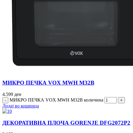
МИКРО ПЕЧКА VOX MWH M32B
4.599
ден
МИКРО ПЕЧКА VOX MWH M32B количина
Додај во кошница
ДЕКОРАТИВНА ПЛОЧА GORENJE DFG2072P2