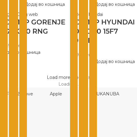
Додај во кошница
Додај во кошница
БОЈЛЕР GORENJE
БОЈЛЕР HYUNDAI
TGRK 80 RNG
80Л D80 15F7
2000В
13.490
ден
Додај во кошница
7.999
ден
Додај во кошница
Load more products
Loading...
Free 2 Move
Apple
EUKANUBA