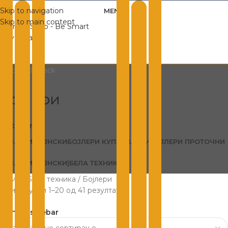
Skip to navigation
MENU
Skip to main content
Бојлери
Categories
БОЈЛЕРИ КУЈНСКИ
БОЈЛЕРИ КУПАТИЛСКИ
БОЈЛЕРИ ПРОТОЧНИ
БОЈЛЕРИ КУЈНСКИ|БЕЛА ТЕХНИКА
Дома
Бела техника
Бојлери
Прикажувам 1–20 од 41 резултати
Show sidebar