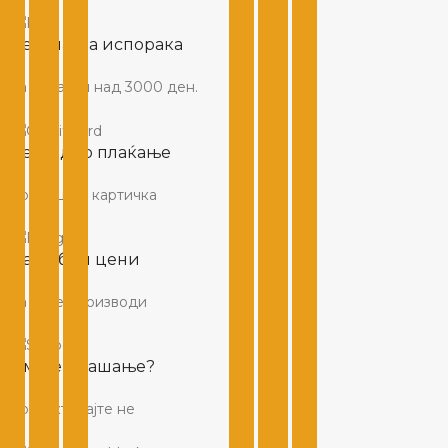
Бесплатна испорака
За нарачки над 3000 ден.
Безбедно плаќање
Со Вашата картичка
Најдобри цени
За сите производи
Имате прашање?
Контактирајте не