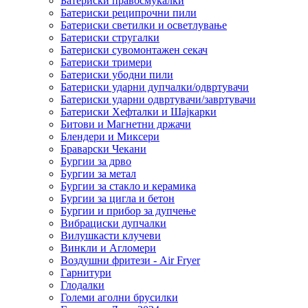
Батериски правосмукалки
Батериски реципрочни пили
Батериски светилки и осветлување
Батериски стругалки
Батериски сувомонтажен секач
Батериски тримери
Батериски убодни пили
Батериски ударни дупчалки/одвртувачи
Батериски ударни одвртувачи/завртувачи
Батериски Хефталки и Шајкарки
Битови и Магнетни држачи
Блендери и Миксери
Браварски Чекани
Бургии за дрво
Бургии за метал
Бургии за стакло и керамика
Бургии за цигла и бетон
Бургии и прибор за дупчење
Вибрациски дупчалки
Вилушкасти клучеви
Винкли и Агломери
Воздушни фритези - Air Fryer
Гарнитури
Глодалки
Големи аголни брусилки