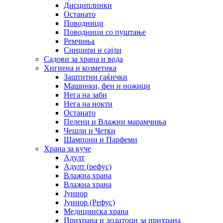
Дисциплинки
Останато
Поводници
Поводници со пуштање
Ремчиња
Синџири и сајли
Садови за храна и вода
Хигиена и козметика
Заштитни гаќички
Машинки, фен и ножици
Нега на заби
Нега на нокти
Останато
Пелени и Влажни марамчиња
Чешли и Четки
Шампони и Парфеми
Храна за куче
Адулт
Адулт (рефус)
Влажна храна
Влажна храна
Јуниор
Јуниор (Рефус)
Медицинска храна
Прихрана и додатоци за прихрана