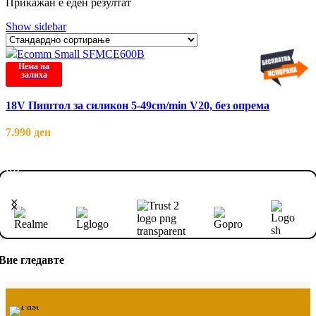
Прикажан е еден резултат
Show sidebar
Нема на
залиха
18V Пиштол за силикон 5-49cm/min V20, без опрема
7.990
ден
ПРОЧИТАЈ ПОВЕЌЕ
Вие гледавте