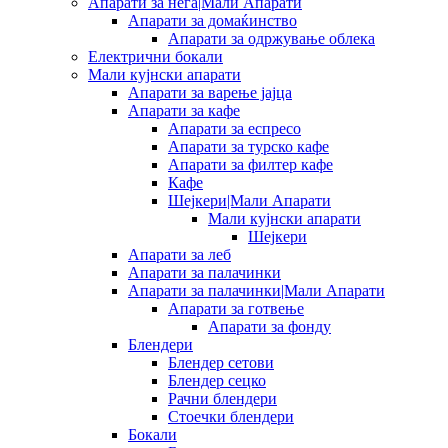
Апарати за нега|Мали Апарати
Апарати за домаќинство
Апарати за одржување облека
Електрични бокали
Мали кујнски апарати
Апарати за варење јајца
Апарати за кафе
Апарати за еспресо
Апарати за турско кафе
Апарати за филтер кафе
Кафе
Шејкери|Мали Апарати
Мали кујнски апарати
Шејкери
Апарати за леб
Апарати за палачинки
Апарати за палачинки|Мали Апарати
Апарати за готвење
Апарати за фонду
Блендери
Блендер сетови
Блендер сецко
Рачни блендери
Стоечки блендери
Бокали