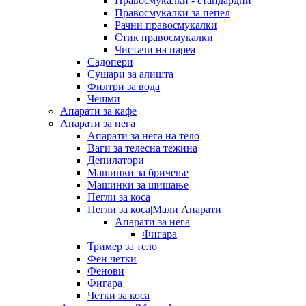
Правосмукалки - стандардни
Правосмукалки за пепел
Рачни правосмукалки
Стик правосмукалки
Чистачи на пареа
Садопери
Сушари за алишта
Филтри за вода
Чешми
Апарати за кафе
Апарати за нега
Апарати за нега на тело
Ваги за телесна тежина
Депилатори
Машинки за бричење
Машинки за шишање
Пегли за коса
Пегли за коса|Мали Апарати
Апарати за нега
Фигара
Тример за тело
Фен четки
Фенови
Фигара
Четки за коса