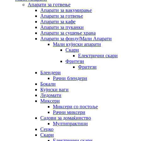
Апарати за готвење
Апарати за вакумирање
Апарати за готвење
Апарати за кафе
Апарати за пуканки
Апарати за сушење храна
Апарати за фонду|Мали Апарати
Мали кујнски апарати
Скари
Електрични скари
Фритези
Фритези
Блендери
Рачни блендери
Бокали
Кујнски ваги
Ледомати
Миксери
Миксери со постоље
Рачни миксери
Садови за домаќинство
Мултипрактици
Сецко
Скари
Електрични скари