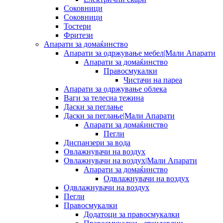
Соковници
Соковници
Тостери
Фритези
Апарати за домаќинство
Апарати за одржување мебел|Мали Апарати
Апарати за домаќинство
Правосмукалки
Чистачи на пареа
Апарати за одржување облека
Ваги за телесна тежина
Даски за пеглање
Даски за пеглање|Мали Апарати
Апарати за домаќинство
Пегли
Диспанзери за вода
Овлажнувачи на воздух
Овлажнувачи на воздух|Мали Апарати
Апарати за домаќинство
Одвлажнувачи на воздух
Одвлажнувачи на воздух
Пегли
Правосмукалки
Додатоци за правосмукалки