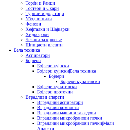
Торби и Ранци
Тостери и Скари
Турпии и додатоци
Убодни пили
Фенови
Хефталки и Шајкарки
Хидрофори
Чекани за кршење
Шпицасти клешти
Бела техника
Аспиратори
Бојлери
Бојлери кујнски
Бојлери кујнски|Бела техника
Бојлери
Бојлери купатилски
Бојлери купатилски
Бојлери проточни
Вградливи апарати
Вградливи аспиратори
Вградливи комплети
Вградливи машини за садови
Вградливи микробранови печки
Вградливи микробранови печки|Мали
Апарати