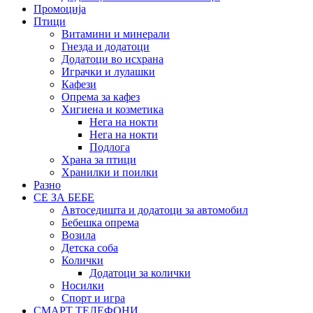
Промоција
Птици
Витамини и минерали
Гнезда и додатоци
Додатоци во исхрана
Играчки и лулашки
Кафези
Опрема за кафез
Хигиена и козметика
Нега на нокти
Нега на нокти
Подлога
Храна за птици
Хранилки и поилки
Разно
СЕ ЗА БЕБЕ
Автоседишта и додатоци за автомобил
Бебешка опрема
Возила
Детска соба
Колички
Додатоци за колички
Носилки
Спорт и игра
СМАРТ ТЕЛЕФОНИ