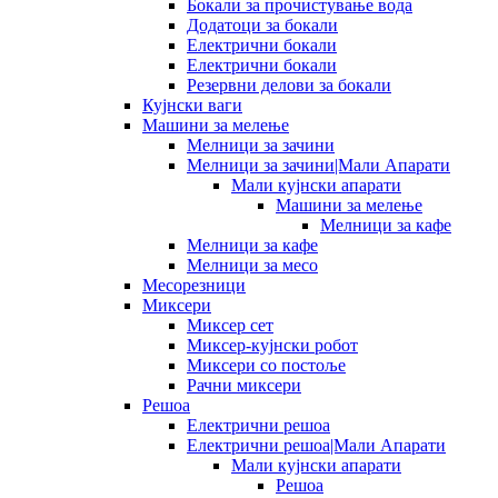
Бокали за прочистување вода
Додатоци за бокали
Електрични бокали
Електрични бокали
Резервни делови за бокали
Кујнски ваги
Машини за мелење
Мелници за зачини
Мелници за зачини|Мали Апарати
Мали кујнски апарати
Машини за мелење
Мелници за кафе
Мелници за кафе
Мелници за месо
Месорезници
Миксери
Миксер сет
Миксер-кујнски робот
Миксери со постоље
Рачни миксери
Решоа
Електрични решоа
Електрични решоа|Мали Апарати
Мали кујнски апарати
Решоа