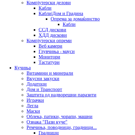
Компјутерски делови
Кабли
Кабли|Дом и Градина
Опрема за домаќинство
Кабли
ССД дискови
ХДД дискови
Компјутерски опреми
Веб камери
Глувчиња - мауси
Монитори
Тастатури
Кучиња
Витамини и минерали
Вкусни закуски
Додатоци
Дом и Транспорт
Заштита од надворешни паразити
Играчки
Легла
Маски
Облека, патики, чорапи, машни
Ознака "Пази куче"
Ремчиња, поводници, градници...
Градници