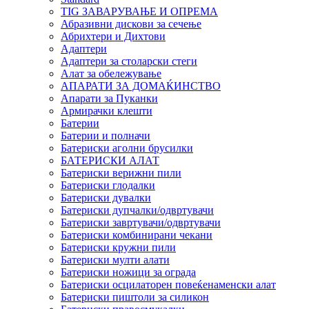
TIG ЗАВАРУВАЊЕ И ОПРЕМА
Абразивни дискови за сечење
Абрихтери и Дихтови
Адаптери
Адаптери за столарски стеги
Алат за обележување
АПАРАТИ ЗА ДОМАЌИНСТВО
Апарати за Пуканки
Армирачки клешти
Батерии
Батерии и полначи
Батериски аголни брусилки
БАТЕРИСКИ АЛАТ
Батериски верижни пили
Батериски глодалки
Батериски дувалки
Батериски дупчалки/одвртувачи
Батериски завртувачи/одвртувачи
Батериски комбинирани чекани
Батериски кружни пили
Батериски мулти алати
Батериски ножици за ограда
Батериски осцилаторен повеќенаменски алат
Батериски пиштоли за силикон