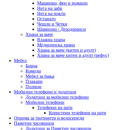
Машинки, фен и ножици
Нега на заби
Нега на нокти
Останато
Чешли и Четки
Шампони / Дезодоранси
Храна за маче
Влажна храна
Медицинска храна
Храна за маче (китен и адулт)
Храна за маче китен и адулт (рефус)
Мебел
Бироа
Комоди
Мебел за бања
Плакари
Полици
Мобилни телефони и додатоци
Додатоци за мобилни телефони
Мобилни телефони
Телефони на рати
Користени телефони на рати
Опрема за тротинети и велосипеди
Паметни часовници
Додатоци за Паметни часовници