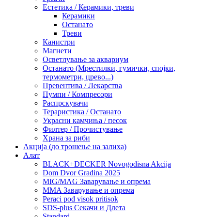
Естетика / Керамики, треви
Керамики
Останато
Треви
Канистри
Магнети
Осветлување за аквариум
Останато (Мрестилки, гумички, спојки,
термометри, црево...)
Превентива / Лекарства
Пумпи / Компресори
Распрскувачи
Тераристика / Останато
Украсни камчиња / песок
Филтер / Прочистување
Храна за риби
Акција (до трошење на залиха)
Алат
BLACK+DECKER Novogodisna Akcija
Dom Dvor Gradina 2025
MIG/MAG Заварување и опрема
MMA Заварување и опрема
Peraci pod visok pritisok
SDS-plus Секачи и Длета
Standard