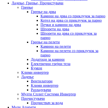
Ладење, Греење, Прочистувачи
Греење
Греење на дрва
Камини на дрва со приклучок за парно
Котел на дрва со приклучок за парно
Печки и камини на дрва
Шпорети на дрва
Шпорети на дрва со приклучок за
парно
Греење на пелети
Камини на пелети
Камини на пелети со приклучок за
парно
Додатоци за камини
Електрични грејни тела
Ќумци
Клими инвертер
Ладење
Вентилатори
Клими инвертер
Разладувачи
Мулти Сплит Системи Инвертер
Прочистувачи
Прочиствач за вода
Мали Апарати