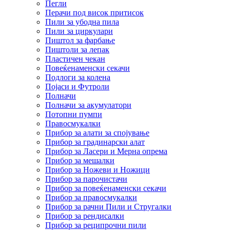
Пегли
Перачи под висок притисок
Пили за убодна пила
Пили за циркулари
Пиштол за фарбање
Пиштоли за лепак
Пластичен чекан
Повеќенаменски секачи
Подлоги за колена
Појаси и Футроли
Полначи
Полначи за акумулатори
Потопни пумпи
Правосмукалки
Прибор за алати за спојување
Прибор за градинарски алат
Прибор за Ласери и Мерна опрема
Прибор за мешалки
Прибор за Ножеви и Ножици
Прибор за парочистачи
Прибор за повеќенаменски секачи
Прибор за правосмукалки
Прибор за рачни Пили и Стругалки
Прибор за рендисалки
Прибор за реципрочни пили