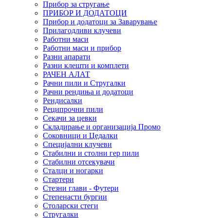
Прибор за стругање
ПРИБОР И ДОДАТОЦИ
Прибор и додатоци за Заварување
Прилагодливи клучеви
Работни маси
Работни маси и прибор
Разни апарати
Разни клешти и комплети
РАЧЕН АЛАТ
Рачни пили и Стругалки
Рачни рендиња и додатоци
Рендисалки
Реципрочни пили
Секачи за цевки
Складирање и организација Промо
Соковници и Цедалки
Специјални клучеви
Стабилни и столни гер пили
Стабилни отсекувачи
Сталци и ногарки
Стартери
Стезни глави - Футери
Степенасти бургии
Столарски стеги
Стругалки