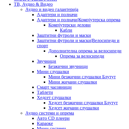
ТВ, Аудио & Видео
Аудио и видео галантерија
Адаптери и полначи
Адаптери и полначи|Компјутерска опрема
Компјутерски делови
Кабли
Заштитни футроли и маски
Заштитни футроли и маски|Велосипеди и
спорт
Дополнителна опрема за велосипеди
Опрема за велосипеди
Звучници
Безжични звучници
Мини слушалки
Мини безжични слушалки Блутут
Мини жичани слушалки
Смарт часовници
Таблети
Хедсет слушалки
Хедсет безжични слушалки Блутут
Хедсет жичани слушалки
Аудио системи и опрема
Авто CD плеери
Караоке
Мини системи