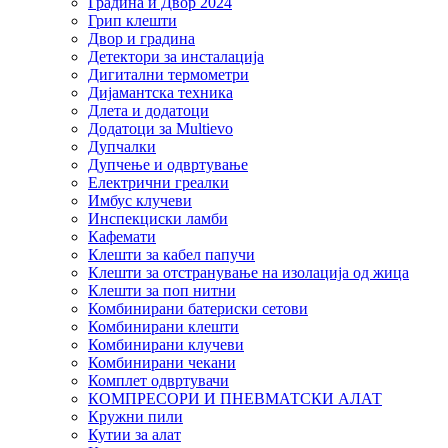
Градина и Двор 2024
Грип клешти
Двор и градина
Детектори за инсталација
Дигитални термометри
Дијамантска техника
Длета и додатоци
Додатоци за Multievo
Дупчалки
Дупчење и одвртување
Електрични греалки
Имбус клучеви
Инспекциски ламби
Кафемати
Клешти за кабел папучи
Клешти за отстранување на изолација од жица
Клешти за поп нитни
Комбинирани батериски сетови
Комбинирани клешти
Комбинирани клучеви
Комбинирани чекани
Комплет одвртувачи
КОМПРЕСОРИ И ПНЕВМАТСКИ АЛАТ
Кружни пили
Кутии за алат