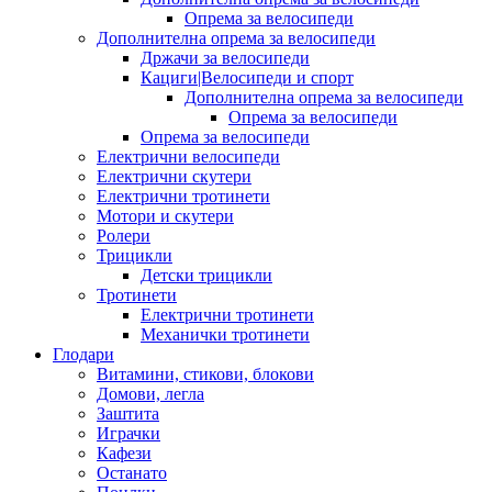
Опрема за велосипеди
Дополнителна опрема за велосипеди
Држачи за велосипеди
Кациги|Велосипеди и спорт
Дополнителна опрема за велосипеди
Опрема за велосипеди
Опрема за велосипеди
Електрични велосипеди
Електрични скутери
Електрични тротинети
Мотори и скутери
Ролери
Трицикли
Детски трицикли
Тротинети
Електрични тротинети
Механички тротинети
Глодари
Витамини, стикови, блокови
Домови, легла
Заштита
Играчки
Кафези
Останато