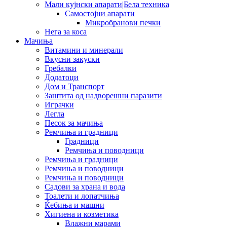
Мали кујнски апарати|Бела техника
Самостојни апарати
Микробранови печки
Нега за коса
Мачиња
Витамини и минерали
Вкусни закуски
Гребалки
Додатоци
Дом и Транспорт
Заштита од надворешни паразити
Играчки
Легла
Песок за мачиња
Ремчиња и градници
Градници
Ремчиња и поводници
Ремчиња и градници
Ремчиња и поводници
Ремчиња и поводници
Садови за храна и вода
Тоалети и лопатчиња
Ќебиња и машни
Хигиена и козметика
Влажни марами