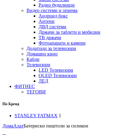
Радио будилници
Видео системи и опрема
Андроид бокс
Антени
ДВД системи
Држачи за таблети и мобилни
ТВ држачи
Фотоапарати и камери
Додатоци за телевизори
Домашно кино
Кабли
Телевизори
LED Телевизори
QLED Телевизори
ЛЕД
ФИТНЕС
ТЕГОВИ
По Бренд
STANLEY FATMAX
1
Дома
Алат
Батериски пиштоли за силикон