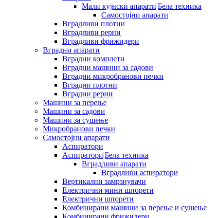
Мали кујнски апарати|Бела техника
Самостојни апарати
Вградливи плотни
Вградливи рерни
Вградливи фрижидери
Вградни апарати
Вградни комплети
Вградни машини за садови
Вградни микробранови печки
Вградни плотни
Вградни рерни
Машини за перење
Машини за садови
Машини за сушење
Микробранови печки
Самостојни апарати
Аспиратори
Аспиратори|Бела техника
Вградливи апарати
Вградливи аспиратори
Вертикални замрзнувачи
Електрични мини шпорети
Електрични шпорети
Комбинирани машини за перење и сушење
Комбинирани фрижидери