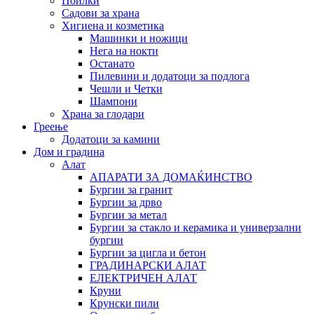
Поилки
Садови за храна
Хигиена и козметика
Машинки и ножици
Нега на нокти
Останато
Пилевини и додатоци за подлога
Чешли и Четки
Шампони
Храна за глодари
Греење
Додатоци за камини
Дом и градина
Алат
АПАРАТИ ЗА ДОМАЌИНСТВО
Бургии за гранит
Бургии за дрво
Бургии за метал
Бургии за стакло и керамика и универзални
бургии
Бургии за цигла и бетон
ГРАДИНАРСКИ АЛАТ
ЕЛЕКТРИЧЕН АЛАТ
Круни
Крунски пили