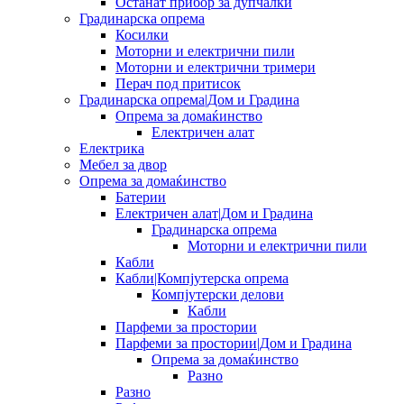
Останат прибор за дупчалки
Градинарска опрема
Косилки
Моторни и електрични пили
Моторни и електрични тримери
Перач под притисок
Градинарска опрема|Дом и Градина
Опрема за домаќинство
Електричен алат
Електрика
Мебел за двор
Опрема за домаќинство
Батерии
Електричен алат|Дом и Градина
Градинарска опрема
Моторни и електрични пили
Кабли
Кабли|Компјутерска опрема
Компјутерски делови
Кабли
Парфеми за простории
Парфеми за простории|Дом и Градина
Опрема за домаќинство
Разно
Разно