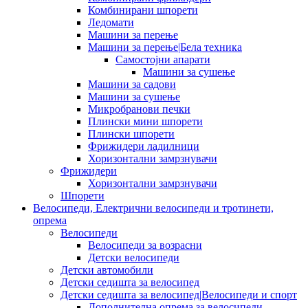
Комбинирани шпорети
Ледомати
Машини за перење
Машини за перење|Бела техника
Самостојни апарати
Машини за сушење
Машини за садови
Машини за сушење
Микробранови печки
Плински мини шпорети
Плински шпорети
Фрижидери ладилници
Хоризонтални замрзнувачи
Фрижидери
Хоризонтални замрзнувачи
Шпорети
Велосипеди, Електрични велосипеди и тротинети,
опрема
Велосипеди
Велосипеди за возрасни
Детски велосипеди
Детски автомобили
Детски седишта за велосипед
Детски седишта за велосипед|Велосипеди и спорт
Дополнителна опрема за велосипеди