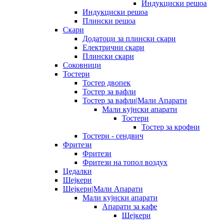
Индукциски решоа
Индукциски решоа
Плински решоа
Скари
Додатоци за плински скари
Електрични скари
Плински скари
Соковници
Тостери
Тостер двопек
Тостер за вафли
Тостер за вафли|Мали Апарати
Мали кујнски апарати
Тостери
Тостер за крофни
Тостери - сендвич
Фритези
Фритези
Фритези на топол воздух
Цедалки
Шејкери
Шејкери|Мали Апарати
Мали кујнски апарати
Апарати за кафе
Шејкери