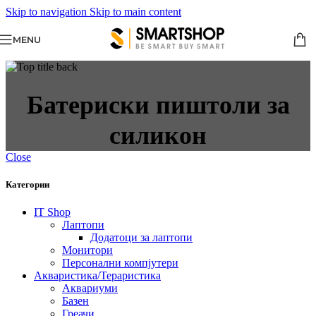
Skip to navigation
Skip to main content
MENU
Батериски пиштоли за
силикон
Close
Категории
IT Shop
Лаптопи
Додатоци за лаптопи
Монитори
Персонални компјутери
Акваристика/Тераристика
Аквариуми
Базен
Греачи