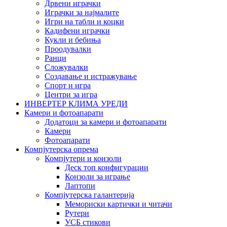
Дрвени играчки
Играчки за најмалите
Игри на табли и коцки
Кадифени играчки
Кукли и бебиња
Проодувалки
Ранци
Сложувалки
Создавање и истражување
Спорт и игра
Центри за игра
ИНВЕРТЕР КЛИМА УРЕДИ
Камери и фотоапарати
Додатоци за камери и фотоапарати
Камери
Фотоапарати
Компјутерска опрема
Компјутери и конзоли
Деск топ конфигурации
Конзоли за играње
Лаптопи
Компјутерска галантерија
Мемориски картички и читачи
Рутери
УСБ стикови