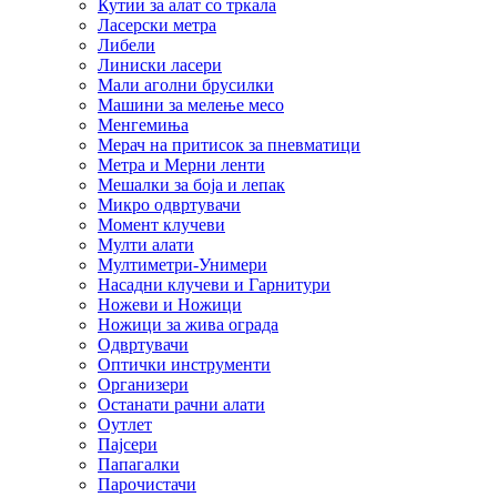
Кутии за алат со тркала
Ласерски метра
Либели
Линиски ласери
Мали аголни брусилки
Машини за мелење месо
Менгемиња
Мерач на притисок за пневматици
Метра и Мерни ленти
Мешалки за боја и лепак
Микро одвртувачи
Момент клучеви
Мулти алати
Мултиметри-Унимери
Насадни клучеви и Гарнитури
Ножеви и Ножици
Ножици за жива ограда
Одвртувачи
Оптички инструменти
Организери
Останати рачни алати
Оутлет
Пајсери
Папагалки
Парочистачи