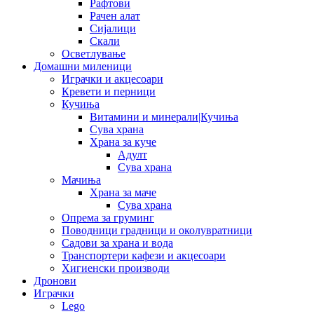
Рафтови
Рачен алат
Сијалици
Скали
Осветлување
Домашни миленици
Играчки и акцесоари
Кревети и перници
Кучиња
Витамини и минерали|Кучиња
Сува храна
Храна за куче
Адулт
Сува храна
Мачиња
Храна за маче
Сува храна
Опрема за груминг
Поводници градници и околувратници
Садови за храна и вода
Транспортери кафези и акцесоари
Хигиенски производи
Дронови
Играчки
Lego