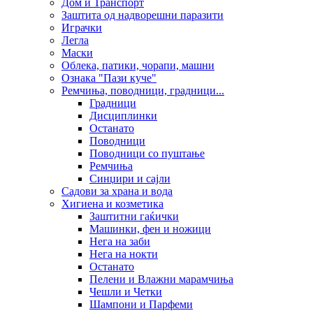
Дом и Транспорт
Заштита од надворешни паразити
Играчки
Легла
Маски
Облека, патики, чорапи, машни
Ознака "Пази куче"
Ремчиња, поводници, градници...
Градници
Дисциплинки
Останато
Поводници
Поводници со пуштање
Ремчиња
Синџири и сајли
Садови за храна и вода
Хигиена и козметика
Заштитни гаќички
Машинки, фен и ножици
Нега на заби
Нега на нокти
Останато
Пелени и Влажни марамчиња
Чешли и Четки
Шампони и Парфеми