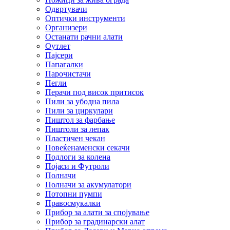
Одвртувачи
Оптички инструменти
Организери
Останати рачни алати
Оутлет
Пајсери
Папагалки
Парочистачи
Пегли
Перачи под висок притисок
Пили за убодна пила
Пили за циркулари
Пиштол за фарбање
Пиштоли за лепак
Пластичен чекан
Повеќенаменски секачи
Подлоги за колена
Појаси и Футроли
Полначи
Полначи за акумулатори
Потопни пумпи
Правосмукалки
Прибор за алати за спојување
Прибор за градинарски алат