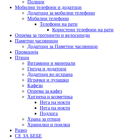
Полици
Мобилни телефони и додатоци
Додатоци за мобилни телефони
Мобилни телефони
Телефони на рати
Користени телефони на рати
Опрема за тротинети и велосипеди
Паметни часовници
Додатоци за Паметни часовници
Промоција
Птици
Витамини и минерали
Гнезда и додатоци
Додатоци во исхрана
Играчки и лулашки
Кафези
Опрема за кафез
Хигиена и козметика
Нега на нокти
Нега на нокти
Подлога
Храна за птици
Хранилки и поилки
Разно
СЕ ЗА БЕБЕ