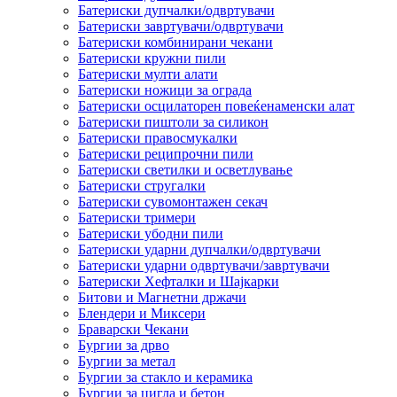
Батериски дупчалки/одвртувачи
Батериски завртувачи/одвртувачи
Батериски комбинирани чекани
Батериски кружни пили
Батериски мулти алати
Батериски ножици за ограда
Батериски осцилаторен повеќенаменски алат
Батериски пиштоли за силикон
Батериски правосмукалки
Батериски реципрочни пили
Батериски светилки и осветлување
Батериски стругалки
Батериски сувомонтажен секач
Батериски тримери
Батериски убодни пили
Батериски ударни дупчалки/одвртувачи
Батериски ударни одвртувачи/завртувачи
Батериски Хефталки и Шајкарки
Битови и Магнетни држачи
Блендери и Миксери
Браварски Чекани
Бургии за дрво
Бургии за метал
Бургии за стакло и керамика
Бургии за цигла и бетон