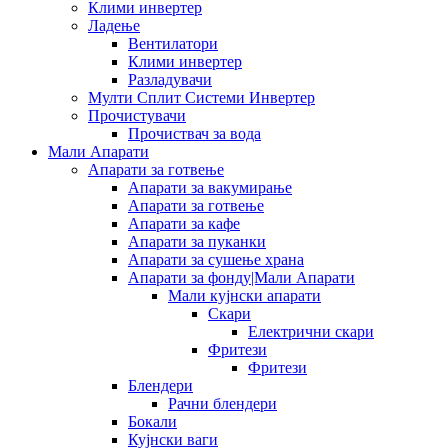
Клими инвертер
Ладење
Вентилатори
Клими инвертер
Разладувачи
Мулти Сплит Системи Инвертер
Прочистувачи
Прочиствач за вода
Мали Апарати
Апарати за готвење
Апарати за вакумирање
Апарати за готвење
Апарати за кафе
Апарати за пуканки
Апарати за сушење храна
Апарати за фонду|Мали Апарати
Мали кујнски апарати
Скари
Електрични скари
Фритези
Фритези
Блендери
Рачни блендери
Бокали
Кујнски ваги