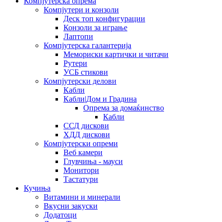
Компјутерска опрема
Компјутери и конзоли
Деск топ конфигурации
Конзоли за играње
Лаптопи
Компјутерска галантерија
Мемориски картички и читачи
Рутери
УСБ стикови
Компјутерски делови
Кабли
Кабли|Дом и Градина
Опрема за домаќинство
Кабли
ССД дискови
ХДД дискови
Компјутерски опреми
Веб камери
Глувчиња - мауси
Монитори
Тастатури
Кучиња
Витамини и минерали
Вкусни закуски
Додатоци