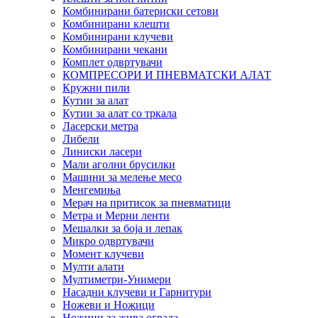
Комбинирани батериски сетови
Комбинирани клешти
Комбинирани клучеви
Комбинирани чекани
Комплет одвртувачи
КОМПРЕСОРИ И ПНЕВМАТСКИ АЛАТ
Кружни пили
Кутии за алат
Кутии за алат со тркала
Ласерски метра
Либели
Линиски ласери
Мали аголни брусилки
Машини за мелење месо
Менгемиња
Мерач на притисок за пневматици
Метра и Мерни ленти
Мешалки за боја и лепак
Микро одвртувачи
Момент клучеви
Мулти алати
Мултиметри-Унимери
Насадни клучеви и Гарнитури
Ножеви и Ножици
Ножици за жива ограда