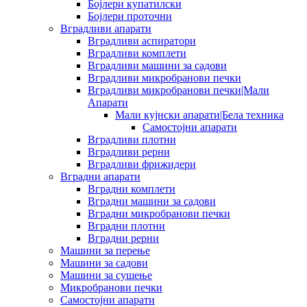
Бојлери купатилски
Бојлери проточни
Вградливи апарати
Вградливи аспиратори
Вградливи комплети
Вградливи машини за садови
Вградливи микробранови печки
Вградливи микробранови печки|Мали
Апарати
Мали кујнски апарати|Бела техника
Самостојни апарати
Вградливи плотни
Вградливи рерни
Вградливи фрижидери
Вградни апарати
Вградни комплети
Вградни машини за садови
Вградни микробранови печки
Вградни плотни
Вградни рерни
Машини за перење
Машини за садови
Машини за сушење
Микробранови печки
Самостојни апарати