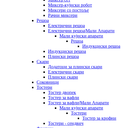
Миксер-кујнски робот
Миксери со постоље
Рачни миксери
Решоа
Електрични решоа
Електрични решоа|Мали Апарати
Мали кујнски апарати
Решоа
Индукциски решоа
Индукциски решоа
Плински решоа
Скари
Додатоци за плински скари
Електрични скари
Плински скари
Соковници
Тостери
Тостер двопек
Тостер за вафли
Тостер за вафли|Мали Апарати
Мали кујнски апарати
Тостери
Тостер за крофни
Тостери - сендвич