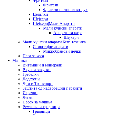
Фритези
Фритези
Фритези на топол воздух
Цедалки
Шејкери
Шејкери|Мали Апарати
Мали кујнски апарати
Апарати за кафе
Шејкери
Мали кујнски апарати|Бела техника
Самостојни апарати
Микробранови печки
Нега за коса
Мачиња
Витамини и минерали
Вкусни закуски
Гребалки
Додатоци
Дом и Транспорт
Заштита од надворешни паразити
Играчки
Легла
Песок за мачиња
Ремчиња и градници
Градници