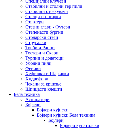
Специјални клучеви
Стабилни и столни гер пили
Стабилни отсекувачи
Сталци и ногарки
Стартери
Стезни глави - Футери
Степенасти бургии
Столарски стеги
Стругалки
Торби и Ранци
Тостери и Скари
Турпии и додатоци
Убодни пили
Фенови
Хефталки и Шајкарки
Хидрофори
Чекани за кршење
Шпицасти клешти
Бела техника
Аспиратори
Бојлери
Бојлери кујнски
Бојлери кујнски|Бела техника
Бојлери
Бојлери купатилски