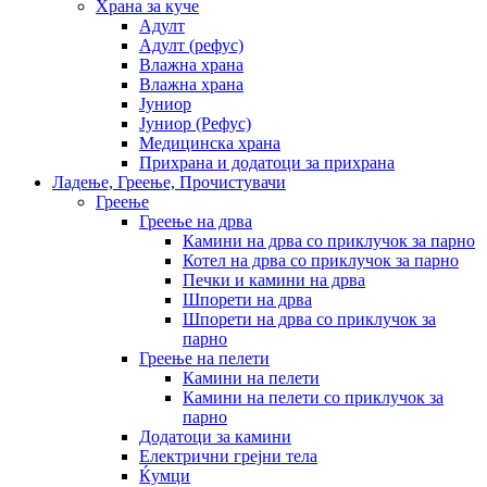
Храна за куче
Адулт
Адулт (рефус)
Влажна храна
Влажна храна
Јуниор
Јуниор (Рефус)
Медицинска храна
Прихрана и додатоци за прихрана
Ладење, Греење, Прочистувачи
Греење
Греење на дрва
Камини на дрва со приклучок за парно
Котел на дрва со приклучок за парно
Печки и камини на дрва
Шпорети на дрва
Шпорети на дрва со приклучок за
парно
Греење на пелети
Камини на пелети
Камини на пелети со приклучок за
парно
Додатоци за камини
Електрични грејни тела
Ќумци