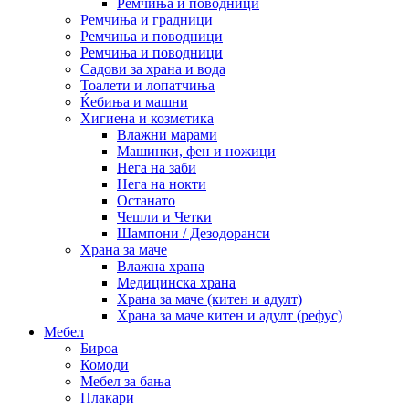
Ремчиња и поводници
Ремчиња и градници
Ремчиња и поводници
Ремчиња и поводници
Садови за храна и вода
Тоалети и лопатчиња
Ќебиња и машни
Хигиена и козметика
Влажни марами
Машинки, фен и ножици
Нега на заби
Нега на нокти
Останато
Чешли и Четки
Шампони / Дезодоранси
Храна за маче
Влажна храна
Медицинска храна
Храна за маче (китен и адулт)
Храна за маче китен и адулт (рефус)
Мебел
Бироа
Комоди
Мебел за бања
Плакари