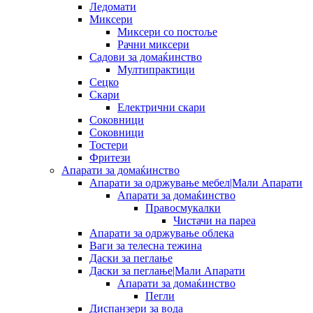
Ледомати
Миксери
Миксери со постоље
Рачни миксери
Садови за домаќинство
Мултипрактици
Сецко
Скари
Електрични скари
Соковници
Соковници
Тостери
Фритези
Апарати за домаќинство
Апарати за одржување мебел|Мали Апарати
Апарати за домаќинство
Правосмукалки
Чистачи на пареа
Апарати за одржување облека
Ваги за телесна тежина
Даски за пеглање
Даски за пеглање|Мали Апарати
Апарати за домаќинство
Пегли
Диспанзери за вода