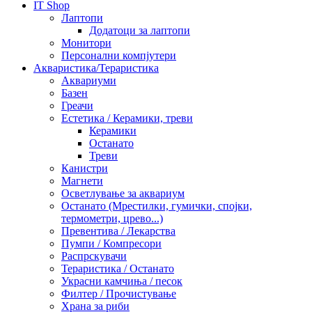
IT Shop
Лаптопи
Додатоци за лаптопи
Монитори
Персонални компјутери
Акваристика/Тераристика
Аквариуми
Базен
Греачи
Естетика / Керамики, треви
Керамики
Останато
Треви
Канистри
Магнети
Осветлување за аквариум
Останато (Мрестилки, гумички, спојки,
термометри, црево...)
Превентива / Лекарства
Пумпи / Компресори
Распрскувачи
Тераристика / Останато
Украсни камчиња / песок
Филтер / Прочистување
Храна за риби