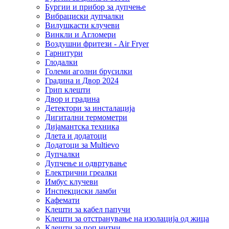
Бургии и прибор за дупчење
Вибрациски дупчалки
Вилушкасти клучеви
Винкли и Агломери
Воздушни фритези - Air Fryer
Гарнитури
Глодалки
Големи аголни брусилки
Градина и Двор 2024
Грип клешти
Двор и градина
Детектори за инсталација
Дигитални термометри
Дијамантска техника
Длета и додатоци
Додатоци за Multievo
Дупчалки
Дупчење и одвртување
Електрични греалки
Имбус клучеви
Инспекциски ламби
Кафемати
Клешти за кабел папучи
Клешти за отстранување на изолација од жица
Клешти за поп нитни