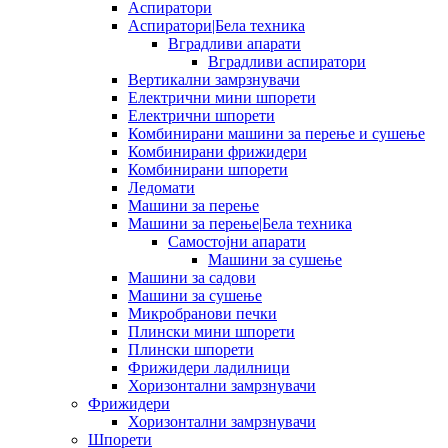
Аспиратори
Аспиратори|Бела техника
Вградливи апарати
Вградливи аспиратори
Вертикални замрзнувачи
Електрични мини шпорети
Електрични шпорети
Комбинирани машини за перење и сушење
Комбинирани фрижидери
Комбинирани шпорети
Ледомати
Машини за перење
Машини за перење|Бела техника
Самостојни апарати
Машини за сушење
Машини за садови
Машини за сушење
Микробранови печки
Плински мини шпорети
Плински шпорети
Фрижидери ладилници
Хоризонтални замрзнувачи
Фрижидери
Хоризонтални замрзнувачи
Шпорети