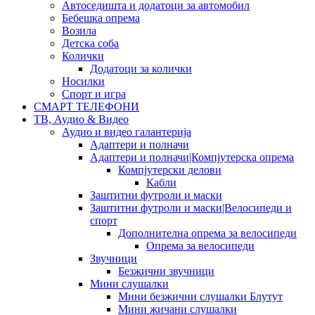
Автоседишта и додатоци за автомобил
Бебешка опрема
Возила
Детска соба
Колички
Додатоци за колички
Носилки
Спорт и игра
СМАРТ ТЕЛЕФОНИ
ТВ, Аудио & Видео
Аудио и видео галантерија
Адаптери и полначи
Адаптери и полначи|Компјутерска опрема
Компјутерски делови
Кабли
Заштитни футроли и маски
Заштитни футроли и маски|Велосипеди и
спорт
Дополнителна опрема за велосипеди
Опрема за велосипеди
Звучници
Безжични звучници
Мини слушалки
Мини безжични слушалки Блутут
Мини жичани слушалки