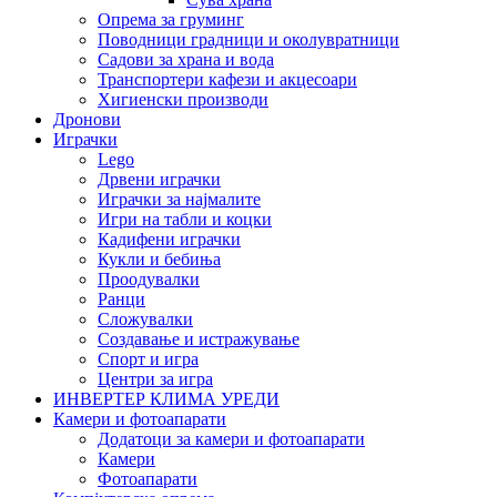
Опрема за груминг
Поводници градници и околувратници
Садови за храна и вода
Транспортери кафези и акцесоари
Хигиенски производи
Дронови
Играчки
Lego
Дрвени играчки
Играчки за најмалите
Игри на табли и коцки
Кадифени играчки
Кукли и бебиња
Проодувалки
Ранци
Сложувалки
Создавање и истражување
Спорт и игра
Центри за игра
ИНВЕРТЕР КЛИМА УРЕДИ
Камери и фотоапарати
Додатоци за камери и фотоапарати
Камери
Фотоапарати