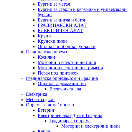
Бургии за метал
Бургии за стакло и керамика и универзални
бургии
Бургии за цигла и бетон
ГРАДИНАРСКИ АЛАТ
ЕЛЕКТРИЧЕН АЛАТ
Круни
Крунски пили
Останат прибор за дупчалки
Градинарска опрема
Косилки
Моторни и електрични пили
Моторни и електрични тримери
Перач под притисок
Градинарска опрема|Дом и Градина
Опрема за домаќинство
Електричен алат
Електрика
Мебел за двор
Опрема за домаќинство
Батерии
Електричен алат|Дом и Градина
Градинарска опрема
Моторни и електрични пили
Кабли