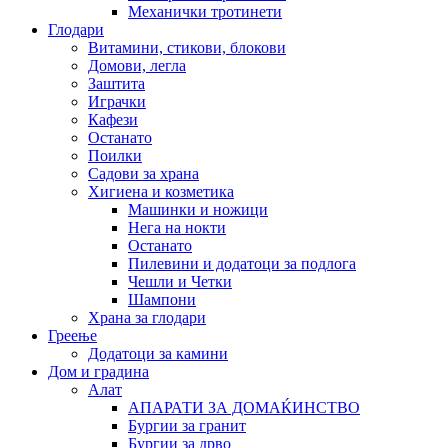
Механички тротинети
Глодари
Витамини, стикови, блокови
Домови, легла
Заштита
Играчки
Кафези
Останато
Поилки
Садови за храна
Хигиена и козметика
Машинки и ножици
Нега на нокти
Останато
Пилевини и додатоци за подлога
Чешли и Четки
Шампони
Храна за глодари
Греење
Додатоци за камини
Дом и градина
Алат
АПАРАТИ ЗА ДОМАЌИНСТВО
Бургии за гранит
Бургии за дрво