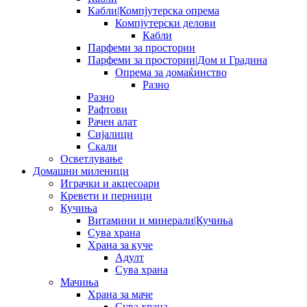
Кабли|Компјутерска опрема
Компјутерски делови
Кабли
Парфеми за простории
Парфеми за простории|Дом и Градина
Опрема за домаќинство
Разно
Разно
Рафтови
Рачен алат
Сијалици
Скали
Осветлување
Домашни миленици
Играчки и акцесоари
Кревети и перници
Кучиња
Витамини и минерали|Кучиња
Сува храна
Храна за куче
Адулт
Сува храна
Мачиња
Храна за маче
Сува храна