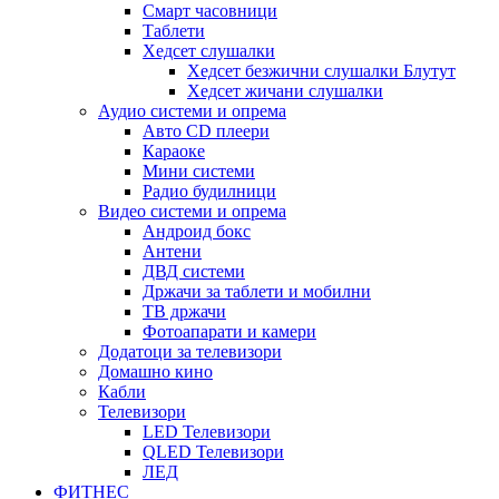
Смарт часовници
Таблети
Хедсет слушалки
Хедсет безжични слушалки Блутут
Хедсет жичани слушалки
Аудио системи и опрема
Авто CD плеери
Караоке
Мини системи
Радио будилници
Видео системи и опрема
Андроид бокс
Антени
ДВД системи
Држачи за таблети и мобилни
ТВ држачи
Фотоапарати и камери
Додатоци за телевизори
Домашно кино
Кабли
Телевизори
LED Телевизори
QLED Телевизори
ЛЕД
ФИТНЕС