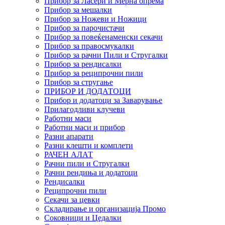
Прибор за Ласери и Мерна опрема
Прибор за мешалки
Прибор за Ножеви и Ножици
Прибор за парочистачи
Прибор за повеќенаменски секачи
Прибор за правосмукалки
Прибор за рачни Пили и Стругалки
Прибор за рендисалки
Прибор за реципрочни пили
Прибор за стругање
ПРИБОР И ДОДАТОЦИ
Прибор и додатоци за Заварување
Прилагодливи клучеви
Работни маси
Работни маси и прибор
Разни апарати
Разни клешти и комплети
РАЧЕН АЛАТ
Рачни пили и Стругалки
Рачни рендиња и додатоци
Рендисалки
Реципрочни пили
Секачи за цевки
Складирање и организација Промо
Соковници и Цедалки