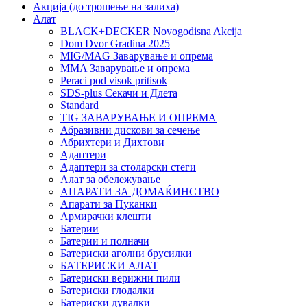
Акција (до трошење на залиха)
Алат
BLACK+DECKER Novogodisna Akcija
Dom Dvor Gradina 2025
MIG/MAG Заварување и опрема
MMA Заварување и опрема
Peraci pod visok pritisok
SDS-plus Секачи и Длета
Standard
TIG ЗАВАРУВАЊЕ И ОПРЕМА
Абразивни дискови за сечење
Абрихтери и Дихтови
Адаптери
Адаптери за столарски стеги
Алат за обележување
АПАРАТИ ЗА ДОМАЌИНСТВО
Апарати за Пуканки
Армирачки клешти
Батерии
Батерии и полначи
Батериски аголни брусилки
БАТЕРИСКИ АЛАТ
Батериски верижни пили
Батериски глодалки
Батериски дувалки