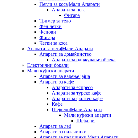
Пегли за коса|Мали Апарати
Апарати за нега
Фигара
Тример за тело
Фен четки
Фенови
Фигара
Четки за коса
Апарати за нега|Мали Апарати
Апарати за домаќинство
Апарати за одржување облека
Електрични бокали
Мали кујнски апарати
Апарати за варење јајца
Апарати за кафе
Апарати за еспресо
Апарати за турско кафе
Апарати за филтер кафе
Кафе
Шејкери|Мали Апарати
Мали кујнски апарати
Шејкери
Апарати за леб
Апарати за палачинки
Апарати за палачинки|Мали Апарати