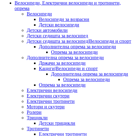
Велосипеди, Електрични велосипеди и тротинети,
опрема
Велосипеди
Велосипеди за возрасни
Детски велосипеди
Детски автомобили
Детски седишта за велосипед
Детски седишта за велосипед|Велосипеди и спорт
Дополнителна опрема за велосипеди
Опрема за велосипеди
Дополнителна опрема за велосипеди
Држачи за велосипеди
Кациги|Велосипеди и спорт
Дополнителна опрема за велосипеди
Опрема за велосипеди
Опрема за велосипеди
Електрични велосипеди
Електрични скутери
Електрични тротинети
Мотори и скутери
Ролери
Трицикли
Детски трицикли
Тротинети
Електрични тротинети