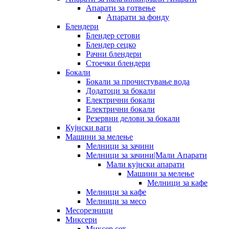
Апарати за готвење
Апарати за фонду
Блендери
Блендер сетови
Блендер сецко
Рачни блендери
Стоечки блендери
Бокали
Бокали за прочистување вода
Додатоци за бокали
Електрични бокали
Електрични бокали
Резервни делови за бокали
Кујнски ваги
Машини за мелење
Мелници за зачини
Мелници за зачини|Мали Апарати
Мали кујнски апарати
Машини за мелење
Мелници за кафе
Мелници за кафе
Мелници за месо
Месорезници
Миксери
Миксер сет