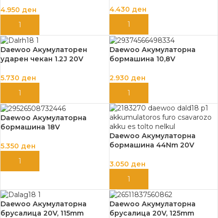
батерија, полнач G801E 7,2В
4.430
ден
4.950
ден
Li-Ion 1,5Аh
ДОДАЈ ВО КОШНИЦА
ДОДАЈ ВО КОШНИЦА
Daewoo Акумулаторен
Daewoo Акумулаторна
ударен чекан 1.2Ј 20V
бормашина 10,8V
5.730
ден
2.930
ден
ДОДАЈ ВО КОШНИЦА
ДОДАЈ ВО КОШНИЦА
Daewoo Акумулаторна
бормашина 18V
Daewoo Акумулаторна
бормашина 44Nm 20V
5.350
ден
ДОДАЈ ВО КОШНИЦА
3.050
ден
ДОДАЈ ВО КОШНИЦА
Daewoo Акумулаторна
Daewoo Акумулаторна
брусалица 20V, 115mm
брусалица 20V, 125mm