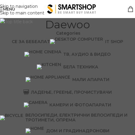
Skip to navigation
MENU
Skip to main content
Daewoo
Categories
СЕ ЗА БЕБЕ
АЛАТ
IT SHOP
ТВ, АУДИО & ВИДЕО
БЕЛА ТЕХНИКА
МАЛИ АПАРАТИ
ЛАДЕЊЕ, ГРЕЕЊЕ, ПРОЧИСТУВАЧИ
КАМЕРИ И ФОТОАПАРАТИ
ВЕЛОСИПЕДИ, ЕЛЕКТРИЧНИ ВЕЛОСИПЕДИ И
ТРОТИНЕТИ, ОПРЕМА
ДОМ И ГРАДИНА
ДРОНОВИ