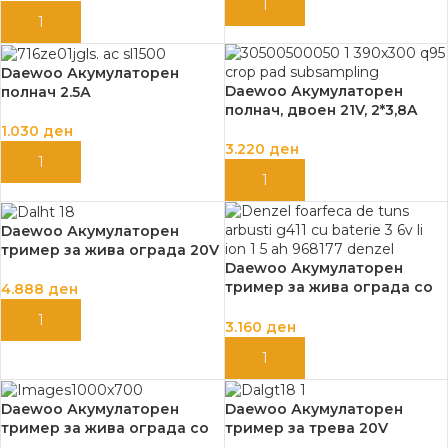
ДОДАЈ ВО КОШНИЦА
ДОДАЈ ВО КОШНИЦА
Daewoo Акумулаторен
Daewoo Акумулаторен
полнач 2.5А
полнач, двоен 21V, 2*3,8A
1.030
ден
3.220
ден
ДОДАЈ ВО КОШНИЦА
ДОДАЈ ВО КОШНИЦА
Daewoo Акумулаторен
тример за жива ограда 20V
Daewoo Акумулаторен
тример за жива ограда со
4.888
ден
батерија и полнач, G411 3,6В
ДОДАЈ ВО КОШНИЦА
Li-Ion 1,5 Аh
3.160
ден
ДОДАЈ ВО КОШНИЦА
Daewoo Акумулаторен
Daewoo Акумулаторен
тример за жива ограда со
тример за трева 20V
телескопска рачка,