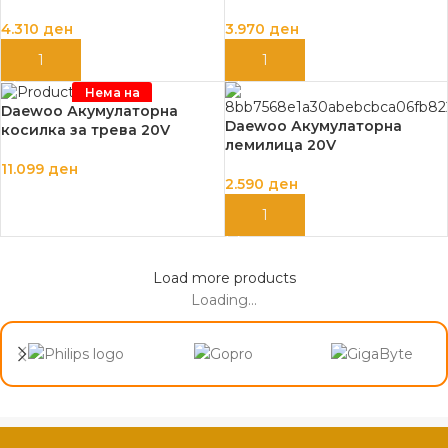
4.310
ден
3.970
ден
ДОДАЈ ВО КОШНИЦА
ДОДАЈ ВО КОШНИЦА
Нема на
залиха
Daewoo Акумулаторна
Daewoo Акумулаторна
косилка за трева 20V
лемилица 20V
11.099
ден
2.590
ден
ПРОЧИТАЈ ПОВЕЌЕ
ДОДАЈ ВО КОШНИЦА
Load more products
Loading...