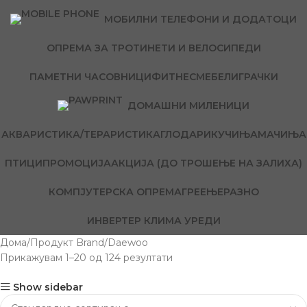
МОБИЛНИ ТЕЛЕФОНИ И ДОДАТОЦИ
ОПРЕМА ЗА ТРОТИНЕТИ И ВЕЛОСИПЕДИ
ПАМЕТНИ ЧАСОВНИЦИ
ФИТНЕС
МЕБЕЛ
ИГРАЧКИ
ДОМАШНИ МИЛЕНИЦИ
АКВАРИСТИКА/ТЕРАРИСТИКА
ГЛОДАРИ
КУЧИЊА
МАЧИЊА
ПТИЦИ
ПРОМОЦИЈА
АКЦИЈА (ДО ТРОШЕЊЕ НА ЗАЛИХА)
КОМПЈУТЕРСКА ОПРЕМА
ГРЕЕЊЕ
РАЗНО
ИНВЕРТЕР КЛИМА УРЕДИ
Дома
Продукт Brand
Daewoo
Прикажувам 1–20 од 124 резултати
Show sidebar