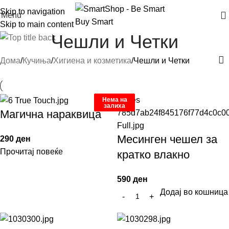
Skip to navigation
Menu
Skip to main content
Чешли и Четки
Дома
Кучиња
Хигиена и козметика
Чешли и Четки
Нема на
Нема на
залиха
залиха
Магична нараквица
Месинген чешел за
290
ден
Прочитај повеќе
кратко влакно
590
ден
Додај во кошница