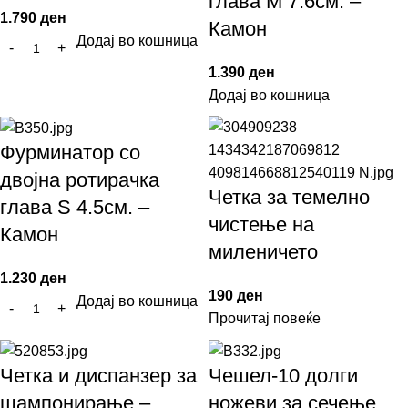
глава M 7.6см. –
1.790
ден
Камон
Додај во кошница
1.390
ден
Додај во кошница
Фурминатор со
двојна ротирачка
Четка за темелно
глава S 4.5см. –
чистење на
Камон
миленичето
1.230
ден
190
ден
Додај во кошница
Прочитај повеќе
Четка и диспанзер за
Чешел-10 долги
шампонирање –
ножеви за сечење