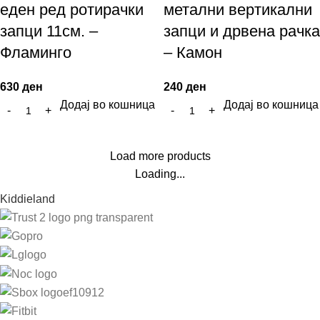
еден ред ротирачки
метални вертикални
запци 11см. –
запци и дрвена рачка
Фламинго
– Камон
630
ден
240
ден
Додај во кошница
Додај во кошница
Load more products
Loading...
Kiddieland