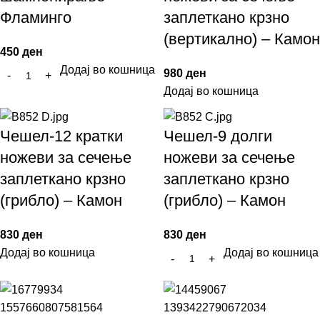
Фламинго
заплеткано крзно
(вертикално) – Камон
450
ден
Додај во кошница
980
ден
Додај во кошница
Чешел-12 кратки
Чешел-9 долги
ножеви за сечење
ножеви за сечење
заплеткано крзно
заплеткано крзно
(грибло) – Камон
(грибло) – Камон
830
ден
830
ден
Додај во кошница
Додај во кошница