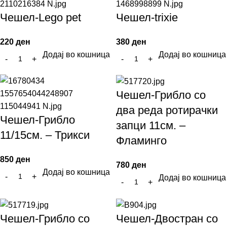
Чешел-Lego pet
Чешел-trixie
220
ден
380
ден
Додај во кошница
Додај во кошница
Чешел-Грибло со
два реда ротирачки
Чешел-Грибло
запци 11см. –
11/15см. – Трикси
Фламинго
850
ден
780
ден
Додај во кошница
Додај во кошница
Чешел-Грибло со
Чешел-Двостран со