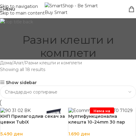
Skip to navigation
MENU
Skip to main content
Разни клешти и
комплети
Дома
Алат
Разни клешти и комплети
Showing all 18 results
Show sidebar
Нема на
залиха
KНП Прилагодлив секач за
Mултифункционална
цевки TubiX
клешта 10-24mm 30 пар
5.490
ден
1.690
ден