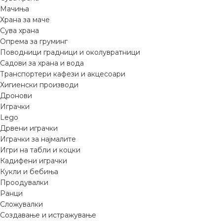
Мачиња
Храна за маче
Сува храна
Опрема за груминг
Поводници градници и околувратници
Садови за храна и вода
Транспортери кафези и акцесоари
Хигиенски производи
Дронови
Играчки
Lego
Дрвени играчки
Играчки за најмалите
Игри на табли и коцки
Кадифени играчки
Кукли и бебиња
Проодувалки
Ранци
Сложувалки
Создавање и истражување