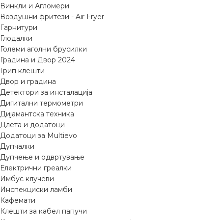
Винкли и Агломери
Воздушни фритези - Air Fryer
Гарнитури
Глодалки
Големи аголни брусилки
Градина и Двор 2024
Грип клешти
Двор и градина
Детектори за инсталација
Дигитални термометри
Дијамантска техника
Длета и додатоци
Додатоци за Multievo
Дупчалки
Дупчење и одвртување
Електрични греалки
Имбус клучеви
Инспекциски ламби
Кафемати
Клешти за кабел папучи