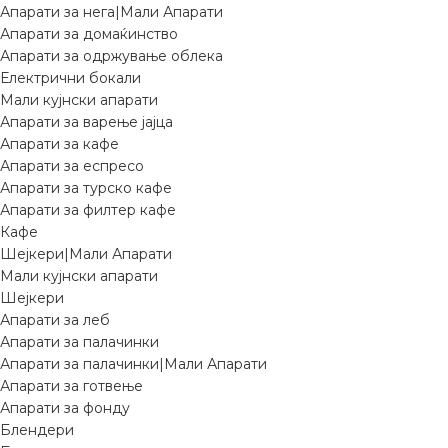
Апарати за нега|Мали Апарати
Апарати за домаќинство
Апарати за одржување облека
Електрични бокали
Мали кујнски апарати
Апарати за варење јајца
Апарати за кафе
Апарати за еспресо
Апарати за турско кафе
Апарати за филтер кафе
Кафе
Шејкери|Мали Апарати
Мали кујнски апарати
Шејкери
Апарати за леб
Апарати за палачинки
Апарати за палачинки|Мали Апарати
Апарати за готвење
Апарати за фонду
Блендери