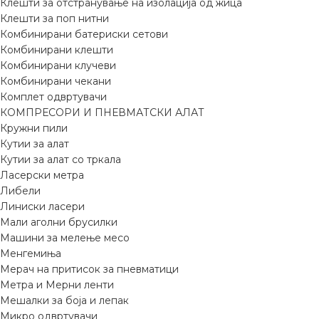
Клешти за отстранување на изолација од жица
Клешти за поп нитни
Комбинирани батериски сетови
Комбинирани клешти
Комбинирани клучеви
Комбинирани чекани
Комплет одвртувачи
КОМПРЕСОРИ И ПНЕВМАТСКИ АЛАТ
Кружни пили
Кутии за алат
Кутии за алат со тркала
Ласерски метра
Либели
Линиски ласери
Мали аголни брусилки
Машини за мелење месо
Менгемиња
Мерач на притисок за пневматици
Метра и Мерни ленти
Мешалки за боја и лепак
Микро одвртувачи