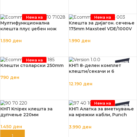
ДОДАЈ ВО КОШНИЦА
ПРОЧИТАЈ ПОВЕЌЕ
Нема на
Нема на
залиха
залиха
Mултифункционална
Клешта за дијагон. сечење
клешта плус џебен нож
175mm Maxsteel VDE/1000V
1.590
ден
1.990
ден
ПРОЧИТАЈ ПОВЕЌЕ
ПРОЧИТАЈ ПОВЕЌЕ
Нема на
залиха
Клешти столарски 250mm
КНП 8-делен комплет
клешти/секачи и 6
прецизни шрафцигери
790
ден
Wera
12.190
ден
ПРОЧИТАЈ ПОВЕЌЕ
ДОДАЈ ВО КОШНИЦА
Нема на
залиха
КНП Knipex клешта за
КНП Алатка за вметнување
дупчење 220мм
на мрежни кабли, Punch
Down
1.450
ден
3.990
ден
ДОДАЈ ВО КОШНИЦА
ПРОЧИТАЈ ПОВЕЌЕ