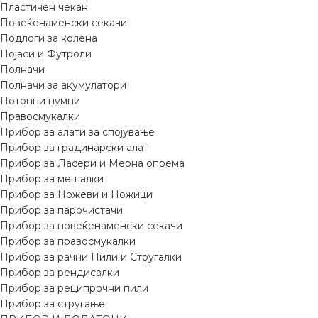
Пластичен чекан
Повеќенаменски секачи
Подлоги за колена
Појаси и Футроли
Полначи
Полначи за акумулатори
Потопни пумпи
Правосмукалки
Прибор за алати за спојување
Прибор за градинарски алат
Прибор за Ласери и Мерна опрема
Прибор за мешалки
Прибор за Ножеви и Ножици
Прибор за парочистачи
Прибор за повеќенаменски секачи
Прибор за правосмукалки
Прибор за рачни Пили и Стругалки
Прибор за рендисалки
Прибор за реципрочни пили
Прибор за стругање