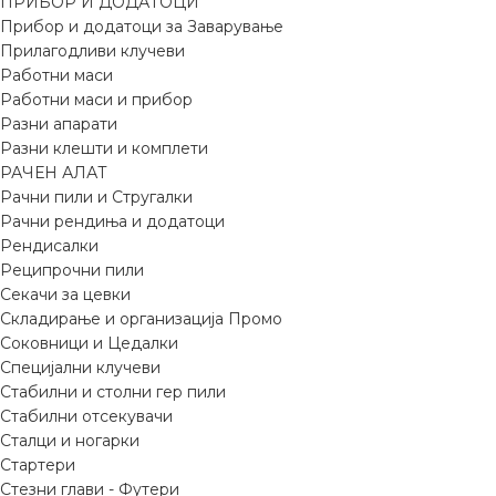
ПРИБОР И ДОДАТОЦИ
Прибор и додатоци за Заварување
Прилагодливи клучеви
Работни маси
Работни маси и прибор
Разни апарати
Разни клешти и комплети
РАЧЕН АЛАТ
Рачни пили и Стругалки
Рачни рендиња и додатоци
Рендисалки
Реципрочни пили
Секачи за цевки
Складирање и организација Промо
Соковници и Цедалки
Специјални клучеви
Стабилни и столни гер пили
Стабилни отсекувачи
Сталци и ногарки
Стартери
Стезни глави - Футери