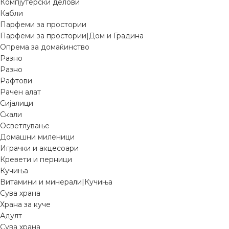
Компјутерски делови
Кабли
Парфеми за простории
Парфеми за простории|Дом и Градина
Опрема за домаќинство
Разно
Разно
Рафтови
Рачен алат
Сијалици
Скали
Осветлување
Домашни миленици
Играчки и акцесоари
Кревети и перници
Кучиња
Витамини и минерали|Кучиња
Сува храна
Храна за куче
Адулт
Сува храна