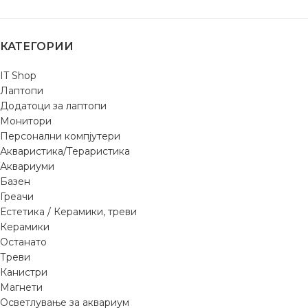
КАТЕГОРИИ
IT Shop
Лаптопи
Додатоци за лаптопи
Монитори
Персонални компјутери
Акваристика/Тераристика
Аквариуми
Базен
Греачи
Естетика / Керамики, треви
Керамики
Останато
Треви
Канистри
Магнети
Осветлување за аквариум