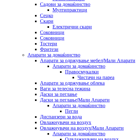
Садови за домаќинство
Мултипрактици
Сецко
Скари
Електрични скари
Соковници
Соковници
Тостери
Фритези
Апарати за домаќинство
Апарати за одржување мебел|Мали Апарати
Апарати за домаќинство
Правосмукалки
Чистачи на пареа
Апарати за одржување облека
Ваги за телесна тежина
Даски за пеглање
Даски за пеглање|Мали Апарати
Апарати за домаќинство
Пегли
Диспанзери за вода
Овлажнувачи на воздух
Овлажнувачи на воздух|Мали Апарати
Апарати за домаќинство
Одвлажнувачи на воздух