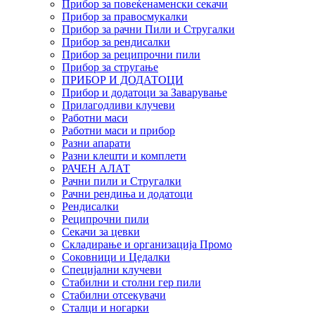
Прибор за повеќенаменски секачи
Прибор за правосмукалки
Прибор за рачни Пили и Стругалки
Прибор за рендисалки
Прибор за реципрочни пили
Прибор за стругање
ПРИБОР И ДОДАТОЦИ
Прибор и додатоци за Заварување
Прилагодливи клучеви
Работни маси
Работни маси и прибор
Разни апарати
Разни клешти и комплети
РАЧЕН АЛАТ
Рачни пили и Стругалки
Рачни рендиња и додатоци
Рендисалки
Реципрочни пили
Секачи за цевки
Складирање и организација Промо
Соковници и Цедалки
Специјални клучеви
Стабилни и столни гер пили
Стабилни отсекувачи
Сталци и ногарки