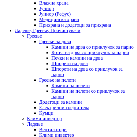
Влажна храна
Јуниор
Јуниор (Рефус)
Медицинска храна
Прихрана и додатоци за прихрана
Ладење, Греење, Прочистувачи
Греење
Греење на дрва
Камини на дрва со приклучок за парно
Котел на дрва со приклучок за парно
Печки и камини на дрва
Шпорети на дрва
Шпорети на дрва со приклучок за
парно
Греење на пелети
Камини на пелети
Камини на пелети со приклучок за
парно
Додатоци за камини
Електрични грејни тела
Ќумци
Клими инвертер
Ладење
Вентилатори
Клими инвертер