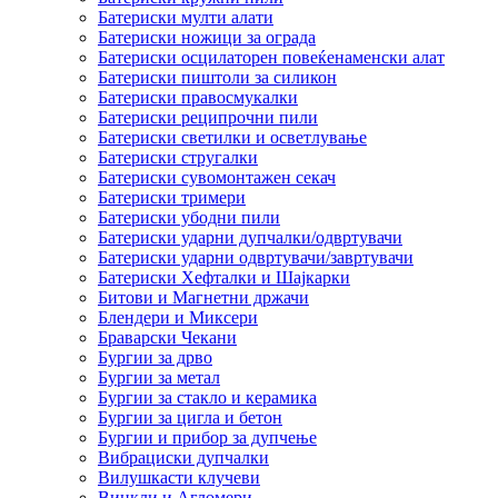
Батериски мулти алати
Батериски ножици за ограда
Батериски осцилаторен повеќенаменски алат
Батериски пиштоли за силикон
Батериски правосмукалки
Батериски реципрочни пили
Батериски светилки и осветлување
Батериски стругалки
Батериски сувомонтажен секач
Батериски тримери
Батериски убодни пили
Батериски ударни дупчалки/одвртувачи
Батериски ударни одвртувачи/завртувачи
Батериски Хефталки и Шајкарки
Битови и Магнетни држачи
Блендери и Миксери
Браварски Чекани
Бургии за дрво
Бургии за метал
Бургии за стакло и керамика
Бургии за цигла и бетон
Бургии и прибор за дупчење
Вибрациски дупчалки
Вилушкасти клучеви
Винкли и Агломери