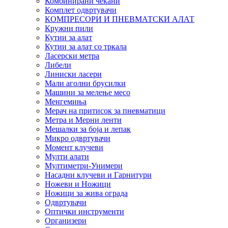
Комбинирани чекани
Комплет одвртувачи
КОМПРЕСОРИ И ПНЕВМАТСКИ АЛАТ
Кружни пили
Кутии за алат
Кутии за алат со тркала
Ласерски метра
Либели
Линиски ласери
Мали аголни брусилки
Машини за мелење месо
Менгемиња
Мерач на притисок за пневматици
Метра и Мерни ленти
Мешалки за боја и лепак
Микро одвртувачи
Момент клучеви
Мулти алати
Мултиметри-Унимери
Насадни клучеви и Гарнитури
Ножеви и Ножици
Ножици за жива ограда
Одвртувачи
Оптички инструменти
Организери