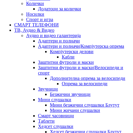
Колички
Додатоци за колички
Носилки
Спорт и игра
СМАРТ ТЕЛЕФОНИ
ТВ, Аудио & Видео
Аудио и видео галантерија
Адаптери и полначи
Адаптери и полначи|Компјутерска опрема
Компјутерски делови
Кабли
Заштитни футроли и маски
Заштитни футроли и маски|Велосипеди и
спорт
Дополнителна опрема за велосипеди
Опрема за велосипеди
Звучници
Безжични звучници
Мини слушалки
Мини безжични слушалки Блутут
Мини жичани слушалки
Смарт часовници
Таблети
Хедсет слушалки
Хедсет безжични слушалки Блутут