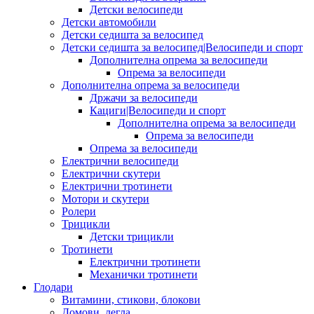
Детски велосипеди
Детски автомобили
Детски седишта за велосипед
Детски седишта за велосипед|Велосипеди и спорт
Дополнителна опрема за велосипеди
Опрема за велосипеди
Дополнителна опрема за велосипеди
Држачи за велосипеди
Кациги|Велосипеди и спорт
Дополнителна опрема за велосипеди
Опрема за велосипеди
Опрема за велосипеди
Електрични велосипеди
Електрични скутери
Електрични тротинети
Мотори и скутери
Ролери
Трицикли
Детски трицикли
Тротинети
Електрични тротинети
Механички тротинети
Глодари
Витамини, стикови, блокови
Домови, легла