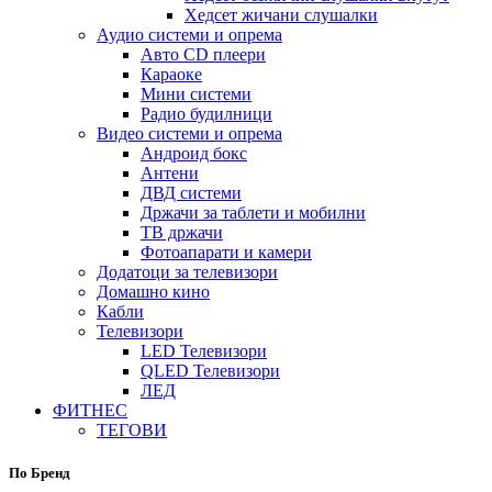
Хедсет жичани слушалки
Аудио системи и опрема
Авто CD плеери
Караоке
Мини системи
Радио будилници
Видео системи и опрема
Андроид бокс
Антени
ДВД системи
Држачи за таблети и мобилни
ТВ држачи
Фотоапарати и камери
Додатоци за телевизори
Домашно кино
Кабли
Телевизори
LED Телевизори
QLED Телевизори
ЛЕД
ФИТНЕС
ТЕГОВИ
По Бренд