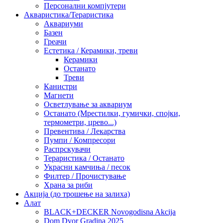
Персонални компјутери
Акваристика/Тераристика
Аквариуми
Базен
Греачи
Естетика / Керамики, треви
Керамики
Останато
Треви
Канистри
Магнети
Осветлување за аквариум
Останато (Мрестилки, гумички, спојки,
термометри, црево...)
Превентива / Лекарства
Пумпи / Компресори
Распрскувачи
Тераристика / Останато
Украсни камчиња / песок
Филтер / Прочистување
Храна за риби
Акција (до трошење на залиха)
Алат
BLACK+DECKER Novogodisna Akcija
Dom Dvor Gradina 2025