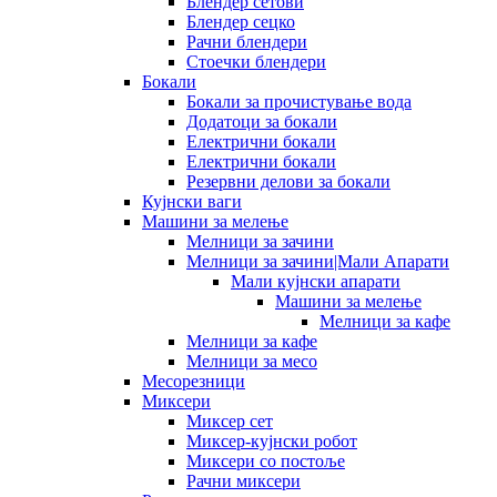
Блендер сетови
Блендер сецко
Рачни блендери
Стоечки блендери
Бокали
Бокали за прочистување вода
Додатоци за бокали
Електрични бокали
Електрични бокали
Резервни делови за бокали
Кујнски ваги
Машини за мелење
Мелници за зачини
Мелници за зачини|Мали Апарати
Мали кујнски апарати
Машини за мелење
Мелници за кафе
Мелници за кафе
Мелници за месо
Месорезници
Миксери
Миксер сет
Миксер-кујнски робот
Миксери со постоље
Рачни миксери