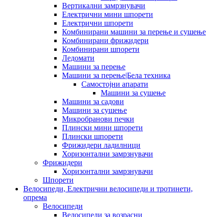
Вертикални замрзнувачи
Електрични мини шпорети
Електрични шпорети
Комбинирани машини за перење и сушење
Комбинирани фрижидери
Комбинирани шпорети
Ледомати
Машини за перење
Машини за перење|Бела техника
Самостојни апарати
Машини за сушење
Машини за садови
Машини за сушење
Микробранови печки
Плински мини шпорети
Плински шпорети
Фрижидери ладилници
Хоризонтални замрзнувачи
Фрижидери
Хоризонтални замрзнувачи
Шпорети
Велосипеди, Електрични велосипеди и тротинети,
опрема
Велосипеди
Велосипеди за возрасни