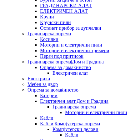
ГРАДИНАРСКИ АЛАТ
ЕЛЕКТРИЧЕН АЛАТ
Круни
Крунски пили
Останат прибор за дупчалки
Градинарска опрема
Косилки
Моторни и електрични пили
Моторни и електрични тримери
Перач под притисок
Градинарска опрема|Дом и Градина
Опрема за домаќинство
Електричен алат
Електрика
Мебел за двор
Опрема за домаќинство
Батерии
Електричен алат|Дом и Градина
Градинарска опрема
Моторни и електрични пили
Кабли
Кабли|Компјутерска опрема
Компјутерски делови
Кабли