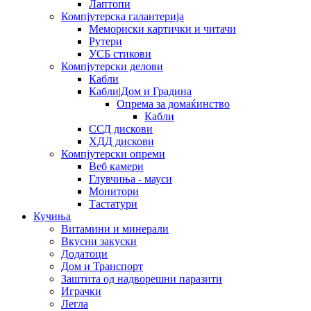
Лаптопи
Компјутерска галантерија
Мемориски картички и читачи
Рутери
УСБ стикови
Компјутерски делови
Кабли
Кабли|Дом и Градина
Опрема за домаќинство
Кабли
ССД дискови
ХДД дискови
Компјутерски опреми
Веб камери
Глувчиња - мауси
Монитори
Тастатури
Кучиња
Витамини и минерали
Вкусни закуски
Додатоци
Дом и Транспорт
Заштита од надворешни паразити
Играчки
Легла