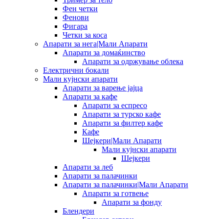
Фен четки
Фенови
Фигара
Четки за коса
Апарати за нега|Мали Апарати
Апарати за домаќинство
Апарати за одржување облека
Електрични бокали
Мали кујнски апарати
Апарати за варење јајца
Апарати за кафе
Апарати за еспресо
Апарати за турско кафе
Апарати за филтер кафе
Кафе
Шејкери|Мали Апарати
Мали кујнски апарати
Шејкери
Апарати за леб
Апарати за палачинки
Апарати за палачинки|Мали Апарати
Апарати за готвење
Апарати за фонду
Блендери