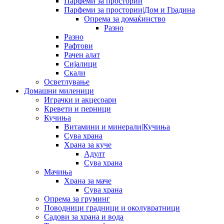
Парфеми за простории
Парфеми за простории|Дом и Градина
Опрема за домаќинство
Разно
Разно
Рафтови
Рачен алат
Сијалици
Скали
Осветлување
Домашни миленици
Играчки и акцесоари
Кревети и перници
Кучиња
Витамини и минерали|Кучиња
Сува храна
Храна за куче
Адулт
Сува храна
Мачиња
Храна за маче
Сува храна
Опрема за груминг
Поводници градници и околувратници
Садови за храна и вода