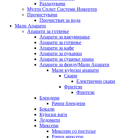
Разладувачи
Мулти Сплит Системи Инвертер
Прочистувачи
Прочиствач за вода
Мали Апарати
Апарати за готвење
Апарати за вакумирање
Апарати за готвење
Апарати за кафе
Апарати за пуканки
Апарати за сушење храна
Апарати за фонду|Мали Апарати
Мали кујнски апарати
Скари
Електрични скари
Фритези
Фритези
Блендери
Рачни блендери
Бокали
Кујнски ваги
Ледомати
Миксери
Миксери со постоље
Рачни миксери