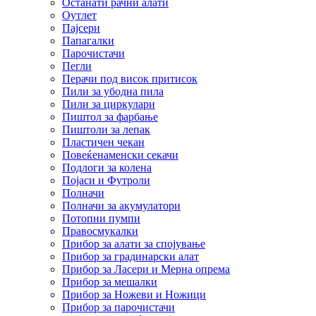
Останати рачни алати
Оутлет
Пајсери
Папагалки
Парочистачи
Пегли
Перачи под висок притисок
Пили за убодна пила
Пили за циркулари
Пиштол за фарбање
Пиштоли за лепак
Пластичен чекан
Повеќенаменски секачи
Подлоги за колена
Појаси и Футроли
Полначи
Полначи за акумулатори
Потопни пумпи
Правосмукалки
Прибор за алати за спојување
Прибор за градинарски алат
Прибор за Ласери и Мерна опрема
Прибор за мешалки
Прибор за Ножеви и Ножици
Прибор за парочистачи