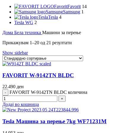
Favorit
Favorit
14
Samsung
Samsung
1
Tesla
Tesla
4
Tesla WG
2
Дома
Бела техника
Машини за перење
Прикажувам 1–20 од 21 резултати
Show sidebar
FAVORIT W-9142TN BLDC
22.490
ден
FAVORIT W-9142TN BLDC количина
Додај во кошница
Tesla Машина за перење 7kg WF71231M
14.953
ден