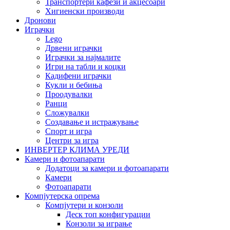
Транспортери кафези и акцесоари
Хигиенски производи
Дронови
Играчки
Lego
Дрвени играчки
Играчки за најмалите
Игри на табли и коцки
Кадифени играчки
Кукли и бебиња
Проодувалки
Ранци
Сложувалки
Создавање и истражување
Спорт и игра
Центри за игра
ИНВЕРТЕР КЛИМА УРЕДИ
Камери и фотоапарати
Додатоци за камери и фотоапарати
Камери
Фотоапарати
Компјутерска опрема
Компјутери и конзоли
Деск топ конфигурации
Конзоли за играње