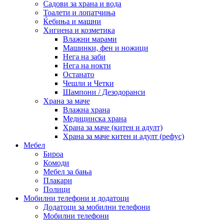
Садови за храна и вода
Тоалети и лопатчиња
Ќебиња и машни
Хигиена и козметика
Влажни марами
Машинки, фен и ножици
Нега на заби
Нега на нокти
Останато
Чешли и Четки
Шампони / Дезодоранси
Храна за маче
Влажна храна
Медицинска храна
Храна за маче (китен и адулт)
Храна за маче китен и адулт (рефус)
Мебел
Бироа
Комоди
Мебел за бања
Плакари
Полици
Мобилни телефони и додатоци
Додатоци за мобилни телефони
Мобилни телефони