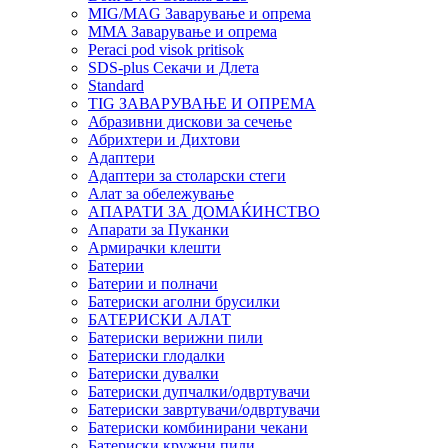
MIG/MAG Заварување и опрема
MMA Заварување и опрема
Peraci pod visok pritisok
SDS-plus Секачи и Длета
Standard
TIG ЗАВАРУВАЊЕ И ОПРЕМА
Абразивни дискови за сечење
Абрихтери и Дихтови
Адаптери
Адаптери за столарски стеги
Алат за обележување
АПАРАТИ ЗА ДОМАЌИНСТВО
Апарати за Пуканки
Армирачки клешти
Батерии
Батерии и полначи
Батериски аголни брусилки
БАТЕРИСКИ АЛАТ
Батериски верижни пили
Батериски глодалки
Батериски дувалки
Батериски дупчалки/одвртувачи
Батериски завртувачи/одвртувачи
Батериски комбинирани чекани
Батериски кружни пили