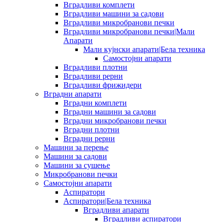
Вградливи комплети
Вградливи машини за садови
Вградливи микробранови печки
Вградливи микробранови печки|Мали
Апарати
Мали кујнски апарати|Бела техника
Самостојни апарати
Вградливи плотни
Вградливи рерни
Вградливи фрижидери
Вградни апарати
Вградни комплети
Вградни машини за садови
Вградни микробранови печки
Вградни плотни
Вградни рерни
Машини за перење
Машини за садови
Машини за сушење
Микробранови печки
Самостојни апарати
Аспиратори
Аспиратори|Бела техника
Вградливи апарати
Вградливи аспиратори