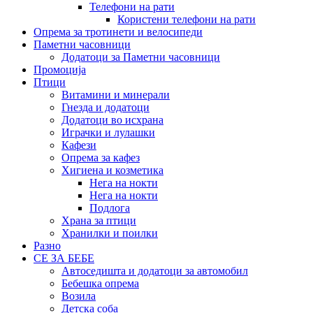
Телефони на рати
Користени телефони на рати
Опрема за тротинети и велосипеди
Паметни часовници
Додатоци за Паметни часовници
Промоција
Птици
Витамини и минерали
Гнезда и додатоци
Додатоци во исхрана
Играчки и лулашки
Кафези
Опрема за кафез
Хигиена и козметика
Нега на нокти
Нега на нокти
Подлога
Храна за птици
Хранилки и поилки
Разно
СЕ ЗА БЕБЕ
Автоседишта и додатоци за автомобил
Бебешка опрема
Возила
Детска соба