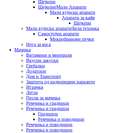
Шејкери
Шејкери|Мали Апарати
Мали кујнски апарати
Апарати за кафе
Шејкери
Мали кујнски апарати|Бела техника
Самостојни апарати
Микробранови печки
Нега за коса
Мачиња
Витамини и минерали
Вкусни закуски
Гребалки
Додатоци
Дом и Транспорт
Заштита од надворешни паразити
Играчки
Легла
Песок за мачиња
Ремчиња и градници
Ремчиња и градници
Градници
Ремчиња и поводници
Ремчиња и поводници
Ремчиња и поводници