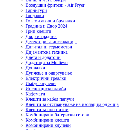
Воздушни фритези - Air Fryer
Гарнитури
Глодалки
Големи аголни брусилки
Градина и Двор 2024
Грип клешти
Двор и градина
Детектори за инсталација
Дигитални термометри
Дијамантска техника
Длета и додатоци
Додатоци за Multievo
Дупчалки
Дупчење и одвртување
Електрични греалки
Имбус клучеви
Инспекциски ламби
Кафемати
Клешти за кабел папучи
Клешти за отстранување на изолација од жица
Клешти за поп нитни
Комбинирани батериски сетови
Комбинирани клешти
Комбинирани клучеви