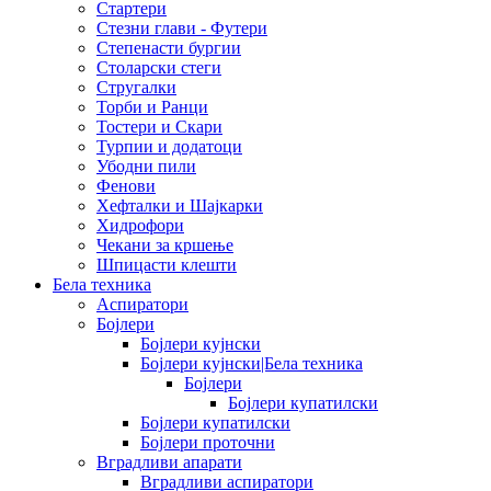
Стартери
Стезни глави - Футери
Степенасти бургии
Столарски стеги
Стругалки
Торби и Ранци
Тостери и Скари
Турпии и додатоци
Убодни пили
Фенови
Хефталки и Шајкарки
Хидрофори
Чекани за кршење
Шпицасти клешти
Бела техника
Аспиратори
Бојлери
Бојлери кујнски
Бојлери кујнски|Бела техника
Бојлери
Бојлери купатилски
Бојлери купатилски
Бојлери проточни
Вградливи апарати
Вградливи аспиратори