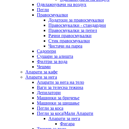
Одвлажнувачи на воздух
Пегли
Правосмукалки
Додатоци за правосмукалки
Правосмукалки - стандардни
Правосмукалки за пепел
Рачни правосмукалки
Стик правосмукалки
Чистачи на пареа
Садопери
Сушари за алишта
Филтри за вода
Чешми
Апарати за кафе
Апарати за нега
Апарати за нега на тело
Ваги за телесна тежина
Депилатори
Машинки за бричење
Машинки за шишање
Пегли за коса
Пегли за коса|Мали Апарати
Апарати за нега
Фигара
Тример за тело