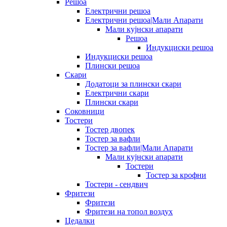
Решоа
Електрични решоа
Електрични решоа|Мали Апарати
Мали кујнски апарати
Решоа
Индукциски решоа
Индукциски решоа
Плински решоа
Скари
Додатоци за плински скари
Електрични скари
Плински скари
Соковници
Тостери
Тостер двопек
Тостер за вафли
Тостер за вафли|Мали Апарати
Мали кујнски апарати
Тостери
Тостер за крофни
Тостери - сендвич
Фритези
Фритези
Фритези на топол воздух
Цедалки