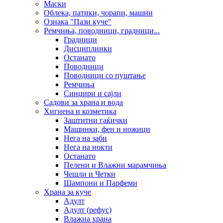
Маски
Облека, патики, чорапи, машни
Ознака "Пази куче"
Ремчиња, поводници, градници...
Градници
Дисциплинки
Останато
Поводници
Поводници со пуштање
Ремчиња
Синџири и сајли
Садови за храна и вода
Хигиена и козметика
Заштитни гаќички
Машинки, фен и ножици
Нега на заби
Нега на нокти
Останато
Пелени и Влажни марамчиња
Чешли и Четки
Шампони и Парфеми
Храна за куче
Адулт
Адулт (рефус)
Влажна храна