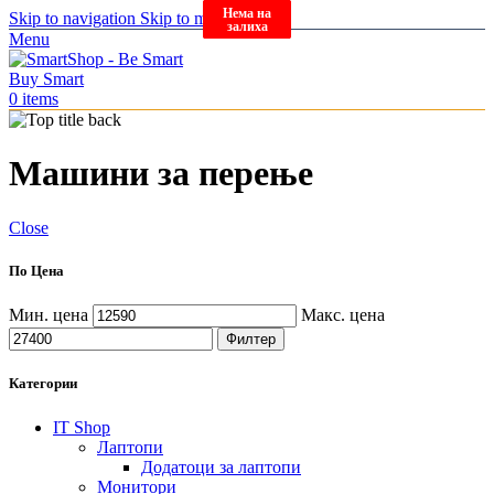
Нема на
Нема на
Нема на
Нема на
Нема на
Skip to navigation
Skip to main content
залиха
залиха
залиха
залиха
залиха
Menu
0
items
Машини за перење
Close
По Цена
Мин. цена
Макс. цена
Филтер
Категории
IT Shop
Лаптопи
Додатоци за лаптопи
Монитори