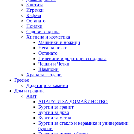
Заштита
Играчки
Кафези
Останато
Поилки
Садови за храна
Хигиена и козметика
Машинки и ножици
Нега на нокти
Останато
Пилевини и додатоци за подлога
Чешли и Четки
Шампони
Храна за глодари
Греење
Додатоци за камини
Дом и градина
Алат
АПАРАТИ ЗА ДОМАЌИНСТВО
Бургии за гранит
Бургии за дрво
Бургии за метал
Бургии за стакло и керамика и универзални
бургии
Бургии за цигла и бетон