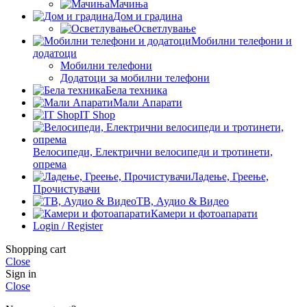
Мачиња
Дом и градина
Осветлување
Мобилни телефони и
додатоци
Мобилни телефони
Додатоци за мобилни телефони
Бела техника
Мали Апарати
IT Shop
Велосипеди, Електрични велосипеди и тротинети,
опрема
Ладење, Греење,
Прочистувачи
ТВ, Аудио & Видео
Камери и фотоапарати
Login / Register
Shopping cart
Close
Sign in
Close