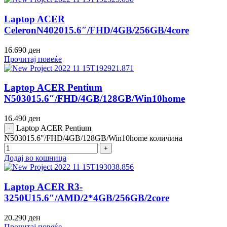
Laptop ACER
CeleronN402015.6″/FHD/4GB/256GB/4core
16.690
ден
Прочитај повеќе
Laptop ACER Pentium
N503015.6″/FHD/4GB/128GB/Win10home
16.490
ден
Laptop ACER Pentium
N503015.6"/FHD/4GB/128GB/Win10home количина
Додај во кошница
Laptop ACER R3-
3250U15.6″/AMD/2*4GB/256GB/2core
20.290
ден
Прочитај повеќе