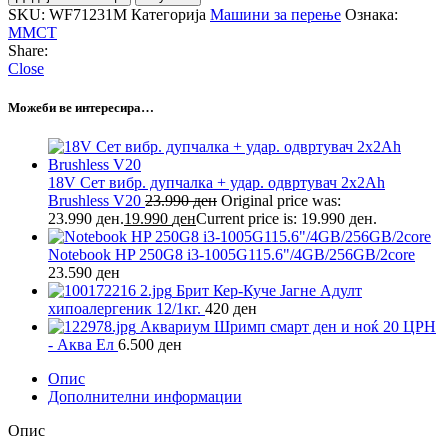
SKU:
WF71231M
Категорија
Машини за перење
Ознака:
MMCT
Share:
Close
Можеби ве интересира…
18V Сет вибр. дупчалка + удар. одвртувач 2x2Ah
Brushless V20
23.990
ден
Original price was:
23.990 ден.
19.990
ден
Current price is: 19.990 ден.
Notebook HP 250G8 i3-1005G115.6"/4GB/256GB/2core
23.590
ден
Брит Кер-Куче Јагне Адулт
хипоалергеник 12/1кг.
420
ден
Аквариум Шримп смарт ден и ноќ 20 ЦРН
- Аква Ел
6.500
ден
Опис
Дополнителни информации
Опис