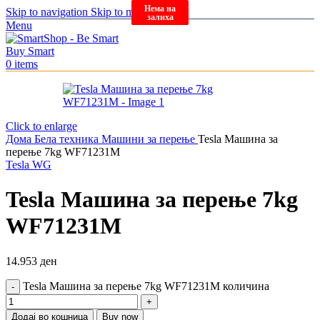
Нема на
Нема на
Нема на
Skip to navigation
Skip to main content
залиха
залиха
залиха
Menu
0
items
Click to enlarge
Дома
Бела техника
Машини за перење
Tesla Машина за
перење 7kg WF71231M
Tesla WG
Tesla Машина за перење 7kg
WF71231M
14.953
ден
Tesla Машина за перење 7kg WF71231M количина
Додај во кошница
Buy now