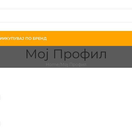
ИИ
КУПУВАЈ ПО БРЕНД
Мој Профил
Home
Мој Профил