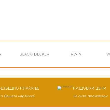
A
BLACK+DECKER
IRWIN
W
БЕЗБЕДНО ПЛАЌАЊЕ
НАЈДОБРИ ЦЕНИ
Со Вашата картичка
За сите производи