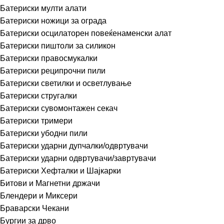
Батериски мулти алати
Батериски ножици за ограда
Батериски осцилаторен повеќенаменски алат
Батериски пиштоли за силикон
Батериски правосмукалки
Батериски реципрочни пили
Батериски светилки и осветлување
Батериски стругалки
Батериски сувомонтажен секач
Батериски тримери
Батериски убодни пили
Батериски ударни дупчалки/одвртувачи
Батериски ударни одвртувачи/завртувачи
Батериски Хефталки и Шајкарки
Битови и Магнетни држачи
Блендери и Миксери
Браварски Чекани
Бургии за дрво