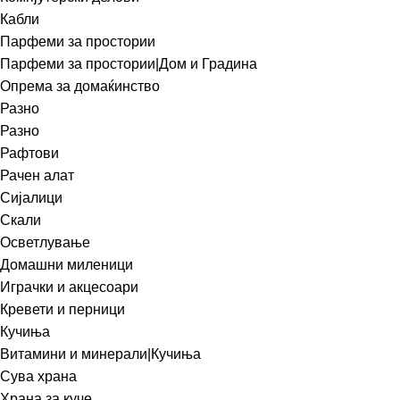
Кабли
Парфеми за простории
Парфеми за простории|Дом и Градина
Опрема за домаќинство
Разно
Разно
Рафтови
Рачен алат
Сијалици
Скали
Осветлување
Домашни миленици
Играчки и акцесоари
Кревети и перници
Кучиња
Витамини и минерали|Кучиња
Сува храна
Храна за куче