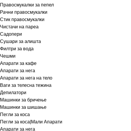
Правосмукалки за пепел
Рачни правосмукалки
Стик правосмукалки
Чистачи на пареа
Садопери
Сушари за алишта
Филтри за вода
Чешми
Апарати за кафе
Апарати за нега
Апарати за нега на тело
Ваги за телесна тежина
Депилатори
Машинки за бричење
Машинки за шишање
Пегли за коса
Пегли за коса|Мали Апарати
Апарати за нега