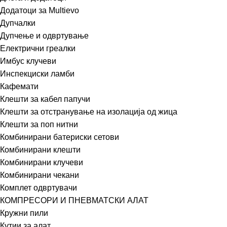
Додатоци за Multievo
Дупчалки
Дупчење и одвртување
Електрични греалки
Имбус клучеви
Инспекциски ламби
Кафемати
Клешти за кабел папучи
Клешти за отстранување на изолација од жица
Клешти за поп нитни
Комбинирани батериски сетови
Комбинирани клешти
Комбинирани клучеви
Комбинирани чекани
Комплет одвртувачи
КОМПРЕСОРИ И ПНЕВМАТСКИ АЛАТ
Кружни пили
Кутии за алат