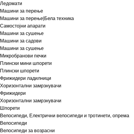
Ледомати
Машини за перење
Машини за перење|Бела техника
Самостојни апарати
Машини за сушење
Машини за садови
Машини за сушење
Микробранови печки
Плински мини шпорети
Плински шпорети
Фрижидери ладилници
Хоризонтални замрзнувачи
Фрижидери
Хоризонтални замрзнувачи
Шпорети
Велосипеди, Електрични велосипеди и тротинети, опрема
Велосипеди
Велосипеди за возрасни