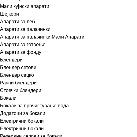
Мали кујнски апарати
Шејкери
Апарати за леб
Апарати за палачинки
Апарати за палачинки|Мали Апарати
Апарати за готвење
Апарати за фонду
Блендери
Блендер сетови
Блендер сецко
Рачни блендери
Стоечки блендери
Бокали
Бокали за прочистување вода
Додатоци за бокали
Електрични бокали
Електрични бокали
Резервни делови за бокали