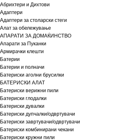
Абрихтери и Дихтови
Адаптери
Адаптери за столарски стеги
Алат за обележување
АПАРАТИ ЗА ДОМАЌИНСТВО
Апарати за Пуканки
Армирачки клешти
Батерии
Батерии и полначи
Батериски аголни брусилки
БАТЕРИСКИ АЛАТ
Батериски верижни пили
Батериски глодалки
Батериски дувалки
Батериски дупчалки/одвртувачи
Батериски завртувачи/одвртувачи
Батериски комбинирани чекани
Батериски кружни пили