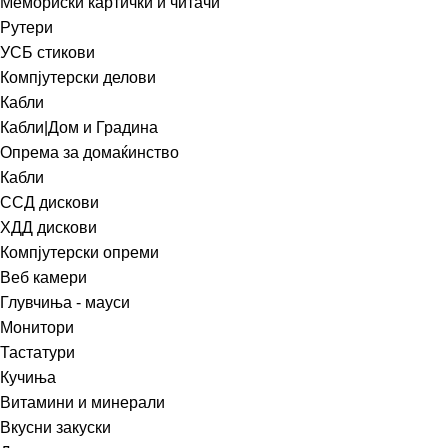
Мемориски картички и читачи
Рутери
УСБ стикови
Компјутерски делови
Кабли
Кабли|Дом и Градина
Опрема за домаќинство
Кабли
ССД дискови
ХДД дискови
Компјутерски опреми
Веб камери
Глувчиња - мауси
Монитори
Тастатури
Кучиња
Витамини и минерали
Вкусни закуски