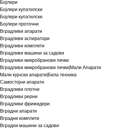
Бојлери
Бојлери купатилски
Бојлери купатилски
Бојлери проточни
Вградливи апарати
Вградливи аспиратори
Вградливи комплети
Вградливи машини за садови
Вградливи микробранови печки
Вградливи микробранови печки|Мали Апарати
Мали кујнски апарати|Бела техника
Самостојни апарати
Вградливи плотни
Вградливи рерни
Вградливи фрижидери
Вградни апарати
Вградни комплети
Вградни машини за садови