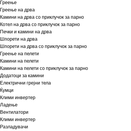
Греење
Греење на дрва
Камини на дрва со приклучок за парно
Котел на дрва со приклучок за парно
Печки и камини на дрва
Шпорети на дрва
Шпорети на дрва со приклучок за парно
Греење на пелети
Камини на пелети
Камини на пелети со приклучок за парно
Додатоци за камини
Електрични грејни тела
Ќумци
Клими инвертер
Ладење
Вентилатори
Клими инвертер
Разладувачи