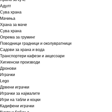
Адулт
Сува храна
Мачиња
Храна за маче
Сува храна
Опрема за груминг
Поводници градници и околувратници
Садови за храна и вода
Транспортери кафези и акцесоари
Хигиенски производи
Дронови
Играчки
Lego
Дрвени играчки
Играчки за најмалите
Игри на табли и коцки
Кадифени играчки