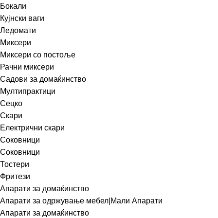
Бокали
Кујнски ваги
Ледомати
Миксери
Миксери со постоље
Рачни миксери
Садови за домаќинство
Мултипрактици
Сецко
Скари
Електрични скари
Соковници
Соковници
Тостери
Фритези
Апарати за домаќинство
Апарати за одржување мебел|Мали Апарати
Апарати за домаќинство