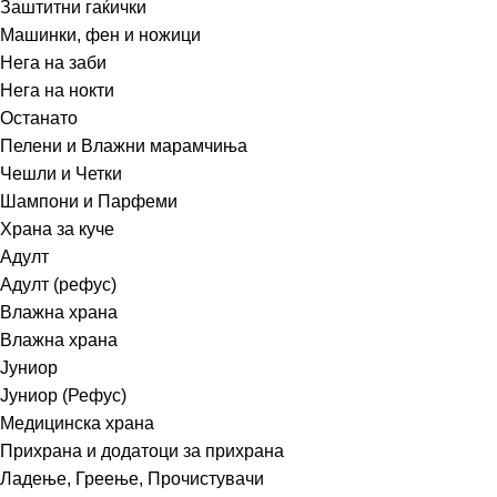
Заштитни гаќички
Машинки, фен и ножици
Нега на заби
Нега на нокти
Останато
Пелени и Влажни марамчиња
Чешли и Четки
Шампони и Парфеми
Храна за куче
Адулт
Адулт (рефус)
Влажна храна
Влажна храна
Јуниор
Јуниор (Рефус)
Медицинска храна
Прихрана и додатоци за прихрана
Ладење, Греење, Прочистувачи