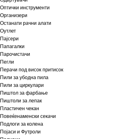
Оптички инструменти
Организери
Останати рачни алати
Оутлет
Пајсери
Папагалки
Парочистачи
Пегли
Перачи под висок притисок
Пили за убодна пила
Пили за циркулари
Пиштол за фарбање
Пиштоли за лепак
Пластичен чекан
Повеќенаменски секачи
Подлоги за колена
Појаси и Футроли