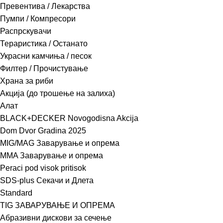
Превентива / Лекарства
Пумпи / Компресори
Распрскувачи
Тераристика / Останато
Украсни камчиња / песок
Филтер / Прочистување
Храна за риби
Акција (до трошење на залиха)
Алат
BLACK+DECKER Novogodisna Akcija
Dom Dvor Gradina 2025
MIG/MAG Заварување и опрема
MMA Заварување и опрема
Peraci pod visok pritisok
SDS-plus Секачи и Длета
Standard
TIG ЗАВАРУВАЊЕ И ОПРЕМА
Абразивни дискови за сечење