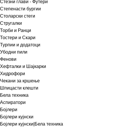
Стезни глави - Футери
Степенасти бургии
Столарски стеги
Стругалки
Торби и Ранци
Тостери и Скари
Турпии и додатоци
Убодни пили
Фенови
Хефталки и Шајкарки
Хидрофори
Чекани за кршење
Шпицасти клешти
Бела техника
Аспиратори
Бојлери
Бојлери кујнски
Бојлери кујнски|Бела техника