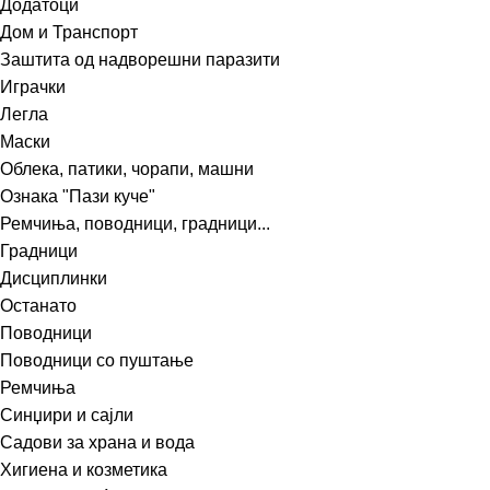
Додатоци
Дом и Транспорт
Заштита од надворешни паразити
Играчки
Легла
Маски
Облека, патики, чорапи, машни
Ознака "Пази куче"
Ремчиња, поводници, градници...
Градници
Дисциплинки
Останато
Поводници
Поводници со пуштање
Ремчиња
Синџири и сајли
Садови за храна и вода
Хигиена и козметика