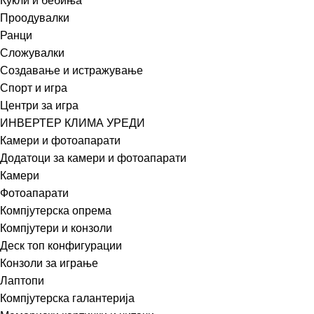
Кукли и бебиња
Проодувалки
Ранци
Сложувалки
Создавање и истражување
Спорт и игра
Центри за игра
ИНВЕРТЕР КЛИМА УРЕДИ
Камери и фотоапарати
Додатоци за камери и фотоапарати
Камери
Фотоапарати
Компјутерска опрема
Компјутери и конзоли
Деск топ конфигурации
Конзоли за играње
Лаптопи
Компјутерска галантерија