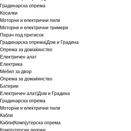
Градинарска опрема
Косилки
Моторни и електрични пили
Моторни и електрични тримери
Перач под притисок
Градинарска опрема|Дом и Градина
Опрема за домаќинство
Електричен алат
Електрика
Мебел за двор
Опрема за домаќинство
Батерии
Електричен алат|Дом и Градина
Градинарска опрема
Моторни и електрични пили
Кабли
Кабли|Компјутерска опрема
Компјутерски делови