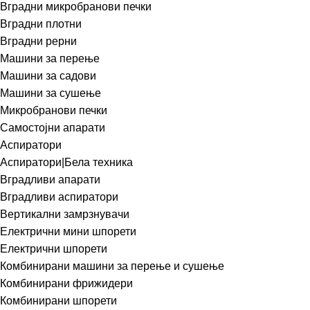
Вградни микробранови печки
Вградни плотни
Вградни рерни
Машини за перење
Машини за садови
Машини за сушење
Микробранови печки
Самостојни апарати
Аспиратори
Аспиратори|Бела техника
Вградливи апарати
Вградливи аспиратори
Вертикални замрзнувачи
Електрични мини шпорети
Електрични шпорети
Комбинирани машини за перење и сушење
Комбинирани фрижидери
Комбинирани шпорети