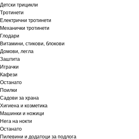
Детски трицикли
Тротинети
Електрични тротинети
Механички тротинети
Глодари
Витамини, стикови, блокови
Домови, легла
Заштита
Играчки
Кафези
Останато
Поилки
Садови за храна
Хигиена и козметика
Машинки и ножици
Нега на нокти
Останато
Пилевини и додатоци за подлога