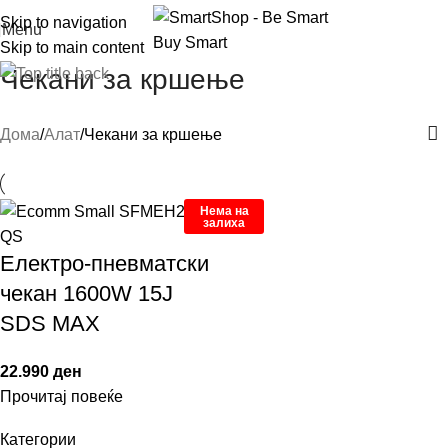
Skip to navigation
Menu
Skip to main content
Чекани за кршење
Дома
Алат
Чекани за кршење
Нема на
залиха
Електро-пневматски
чекан 1600W 15J
SDS MAX
22.990
ден
Прочитај повеќе
Категории