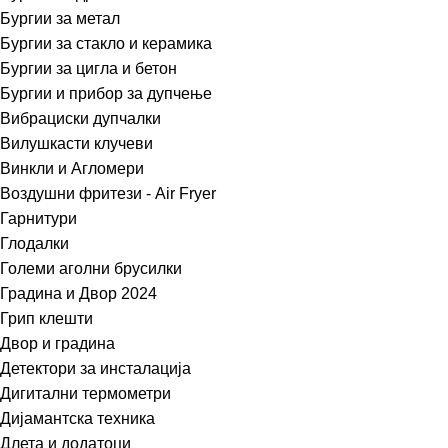
Бургии за метал
Бургии за стакло и керамика
Бургии за цигла и бетон
Бургии и прибор за дупчење
Вибрациски дупчалки
Вилушкасти клучеви
Винкли и Агломери
Воздушни фритези - Air Fryer
Гарнитури
Глодалки
Големи аголни брусилки
Градина и Двор 2024
Грип клешти
Двор и градина
Детектори за инсталација
Дигитални термометри
Дијамантска техника
Длета и додатоци