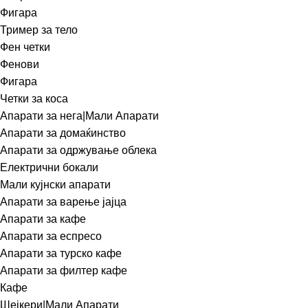
Фигара
Тример за тело
Фен четки
Фенови
Фигара
Четки за коса
Апарати за нега|Мали Апарати
Апарати за домаќинство
Апарати за одржување облека
Електрични бокали
Мали кујнски апарати
Апарати за варење јајца
Апарати за кафе
Апарати за еспресо
Апарати за турско кафе
Апарати за филтер кафе
Кафе
Шејкери|Мали Апарати