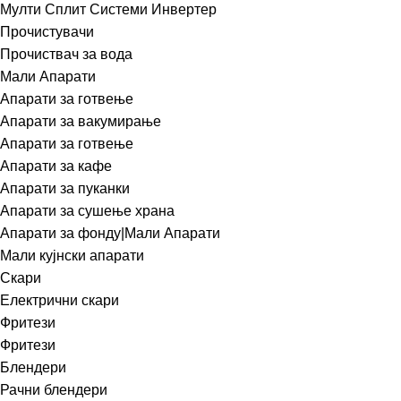
Мулти Сплит Системи Инвертер
Прочистувачи
Прочиствач за вода
Мали Апарати
Апарати за готвење
Апарати за вакумирање
Апарати за готвење
Апарати за кафе
Апарати за пуканки
Апарати за сушење храна
Апарати за фонду|Мали Апарати
Мали кујнски апарати
Скари
Електрични скари
Фритези
Фритези
Блендери
Рачни блендери