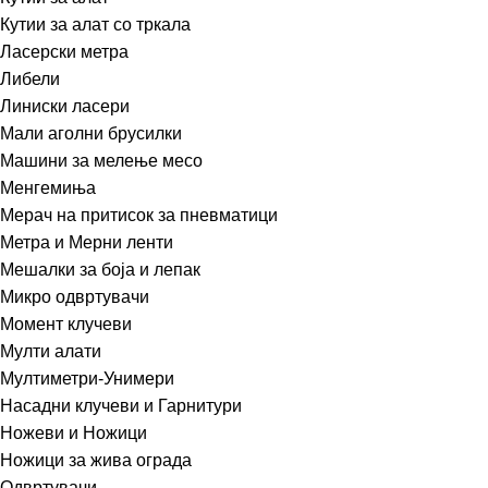
Кутии за алат со тркала
Ласерски метра
Либели
Линиски ласери
Мали аголни брусилки
Машини за мелење месо
Менгемиња
Мерач на притисок за пневматици
Метра и Мерни ленти
Мешалки за боја и лепак
Микро одвртувачи
Момент клучеви
Мулти алати
Мултиметри-Унимери
Насадни клучеви и Гарнитури
Ножеви и Ножици
Ножици за жива ограда
Одвртувачи