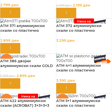
газиште PRATIKA
2.799
ден
2.199
ден
2.499
ден
ДОДАЈ ВО КОШНИЦА
ДОДАЈ ВО КОШНИЦА
Нема на
залиха
ATM 371 алуминиумски
ATM 372 алуминиумски
скали со пластично
скали со пластично
газиште PRATIKA
газиште PRATIKA
2.899
ден
3.299
ден
ДОДАЈ ВО КОШНИЦА
ПРОЧИТАЈ ПОВЕЌЕ
-12%
ATM 386 двојни
ATM 4+1 алуминиумски
алуминиумски скали GOLD
скали со пластично
EDITION
газиште ATM-362
2.899
ден
3.299
ден
3.390
ден
ДОДАЈ ВО КОШНИЦА
ДОДАЈ ВО КОШНИЦА
Нема на
залиха
-17%
-11%
ATM 422 алуминиумски
ATM 5+1 алуминиумски
скали (ACROBAT) 3+3+3+3
скали со пластично
газиште ATM-363