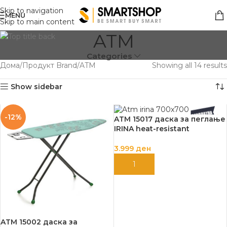
Skip to navigation
MENU
Skip to main content
ATM
Categories
Дома
Продукт Brand
ATM
Showing all 14 results
Show sidebar
-12%
ATM 15017 даска за пеглање
IRINA heat-resistant
3.999
ден
ДОДАЈ ВО КОШНИЦА
ATM 15002 даска за