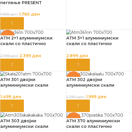
пеглење PRESENT
1.760
ден
1.999
ден
ДОДАЈ ВО КОШНИЦА
-14%
ATM 2+1 алуминиумски
ATM 3+1 алуминиумски
скали со пластично
скали со пластично
газиште ATM-360
газиште ATM-361
2.399
ден
2.899
ден
2.799
ден
ДОДАЈ ВО КОШНИЦА
ДОДАЈ ВО КОШНИЦА
-13%
ATM 301 двојни
ATM 302 двојни
алуминиумски скали
алуминиумски скали
1.499
ден
1.999
ден
2.290
ден
ДОДАЈ ВО КОШНИЦА
ДОДАЈ ВО КОШНИЦА
-12%
ATM 303 двојни
ATM 370 алуминиумски
алуминиумски скали
скали со пластично