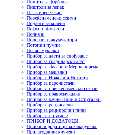
Пиштол за фарбање
Пиштоли за лепак
Пластичен чекан
Повеќенаменски секачи
Подлоги за колена
Појаси и Футроли
Полначи
Полначи за акумулатори
Потопни пумпи
Правосмукалки
Прибор за алати за спојување
Прибор за градинарски алат
Прибор за Ласери и Мерна опрема
Прибор за мешалки
Прибор за Ножеви и Ножици
Прибор за парочистачи
Прибор за повеќенаменски секачи
Прибор за правосмукалки
Прибор за рачни Пили и Стругалки
Прибор за рендисалки
Прибор за реципрочни пили
Прибор за стругање
ПРИБОР И ДОДАТОЦИ
Прибор и додатоци за Заварување
Прилагодливи клучеви