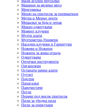
Мали аголни брусилки
Машини за мелење месо
Менгемиња
Мерач на притисок за пневматици
Метра и Мерни ленти
Мешалки за боја и лепак
Микро одвртувачи
Момент клучеви
Мулти алати
Мултиметри-Унимери
Насадни клучеви и Гарнитури
Ножеви и Ножици
Ножици за жива ограда
Одвртувачи
Оптички инструменти
Организери
Останати рачни алати
Оутлет
Пајсери
Папагалки
Парочистачи
Пегли
Перачи под висок притисок
Пили за убодна пила
Пили за циркулари