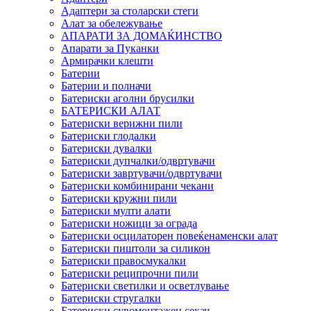
Адаптери за столарски стеги
Алат за обележување
АПАРАТИ ЗА ДОМАЌИНСТВО
Апарати за Пуканки
Армирачки клешти
Батерии
Батерии и полначи
Батериски аголни брусилки
БАТЕРИСКИ АЛАТ
Батериски верижни пили
Батериски глодалки
Батериски дувалки
Батериски дупчалки/одвртувачи
Батериски завртувачи/одвртувачи
Батериски комбинирани чекани
Батериски кружни пили
Батериски мулти алати
Батериски ножици за ограда
Батериски осцилаторен повеќенаменски алат
Батериски пиштоли за силикон
Батериски правосмукалки
Батериски реципрочни пили
Батериски светилки и осветлување
Батериски стругалки
Батериски сувомонтажен секач