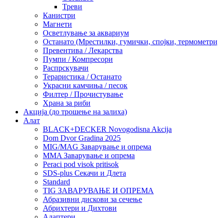
Треви
Канистри
Магнети
Осветлување за аквариум
Останато (Мрестилки, гумички, спојки, термометр
Превентива / Лекарства
Пумпи / Компресори
Распрскувачи
Тераристика / Останато
Украсни камчиња / песок
Филтер / Прочистување
Храна за риби
Акција (до трошење на залиха)
Алат
BLACK+DECKER Novogodisna Akcija
Dom Dvor Gradina 2025
MIG/MAG Заварување и опрема
MMA Заварување и опрема
Peraci pod visok pritisok
SDS-plus Секачи и Длета
Standard
TIG ЗАВАРУВАЊЕ И ОПРЕМА
Абразивни дискови за сечење
Абрихтери и Дихтови
Адаптери