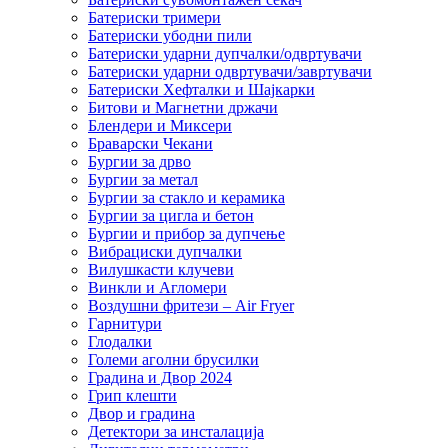
Батериски тримери
Батериски убодни пили
Батериски ударни дупчалки/одвртувачи
Батериски ударни одвртувачи/завртувачи
Батериски Хефталки и Шајкарки
Битови и Магнетни држачи
Блендери и Миксери
Браварски Чекани
Бургии за дрво
Бургии за метал
Бургии за стакло и керамика
Бургии за цигла и бетон
Бургии и прибор за дупчење
Вибрациски дупчалки
Вилушкасти клучеви
Винкли и Агломери
Воздушни фритези – Air Fryer
Гарнитури
Глодалки
Големи аголни брусилки
Градина и Двор 2024
Грип клешти
Двор и градина
Детектори за инсталација