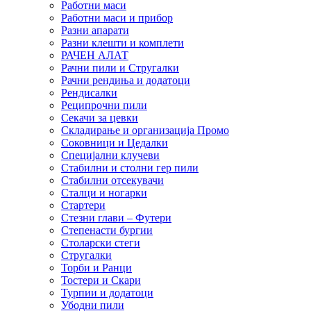
Работни маси
Работни маси и прибор
Разни апарати
Разни клешти и комплети
РАЧЕН АЛАТ
Рачни пили и Стругалки
Рачни рендиња и додатоци
Рендисалки
Реципрочни пили
Секачи за цевки
Складирање и организација Промо
Соковници и Цедалки
Специјални клучеви
Стабилни и столни гер пили
Стабилни отсекувачи
Сталци и ногарки
Стартери
Стезни глави – Футери
Степенасти бургии
Столарски стеги
Стругалки
Торби и Ранци
Тостери и Скари
Турпии и додатоци
Убодни пили