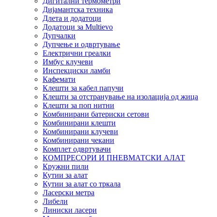
Дигитални термометри
Дијамантска техника
Длета и додатоци
Додатоци за Multievo
Дупчалки
Дупчење и одвртување
Електрични греалки
Имбус клучеви
Инспекциски ламби
Кафемати
Клешти за кабел папучи
Клешти за отстранување на изолација од жица
Клешти за поп нитни
Комбинирани батериски сетови
Комбинирани клешти
Комбинирани клучеви
Комбинирани чекани
Комплет одвртувачи
КОМПРЕСОРИ И ПНЕВМАТСКИ АЛАТ
Кружни пили
Кутии за алат
Кутии за алат со тркала
Ласерски метра
Либели
Линиски ласери