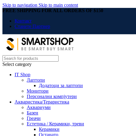
Skip to navigation
Skip to main content
FREE SHIPPING FOR ALL ORDERS OF $150
Контакт
Станете Партнер
Select category
IT Shop
Лаптопи
Додатоци за лаптопи
Монитори
Персонални компјутери
Акваристика/Тераристика
Аквариуми
Базен
Греачи
Естетика / Керамики, треви
Керамики
Останато