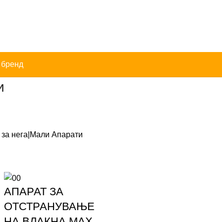
 бренд
и
 за нега|Мали Апарати
АПАРАТ ЗА
ОТСТРАНУВАЊЕ
НА ВЛАКНА MAX