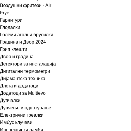
Воздушни фритези - Air
Fryer
Гарнитури
Глодалки
Големи аголни брусилки
Градина и Двор 2024
Грип клешти
Двор и градина
Детектори за инсталација
Дигитални термометри
Дијамантска техника
Длета и додатоци
Додатоци за Multievo
Дупчалки
Дупчење и одвртување
Електрични греалки
Имбус клучеви
Инспекциски ламби