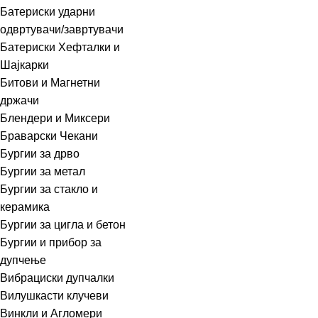
Батериски ударни
одвртувачи/завртувачи
Батериски Хефталки и
Шајкарки
Битови и Магнетни
држачи
Блендери и Миксери
Браварски Чекани
Бургии за дрво
Бургии за метал
Бургии за стакло и
керамика
Бургии за цигла и бетон
Бургии и прибор за
дупчење
Вибрациски дупчалки
Вилушкасти клучеви
Винкли и Агломери