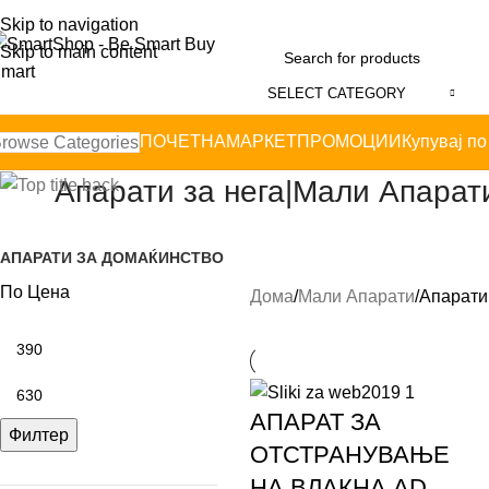
Skip to navigation
Skip to main content
SELECT CATEGORY
ПОЧЕТНА
МАРКЕТ
ПРОМОЦИИ
Купувај по
rowse Categories
Апарати за нега|Мали Апарат
АПАРАТИ ЗА ДОМАЌИНСТВО
По Цена
Дома
Мали Апарати
Апарати
АПАРАТ ЗА
Филтер
ОТСТРАНУВАЊЕ
НА ВЛАКНА AD