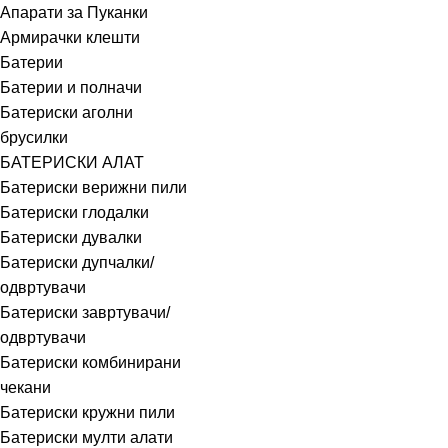
Апарати за Пуканки
Армирачки клешти
Батерии
Батерии и полначи
Батериски аголни
брусилки
БАТЕРИСКИ АЛАТ
Батериски верижни пили
Батериски глодалки
Батериски дувалки
Батериски дупчалки/
одвртувачи
Батериски завртувачи/
одвртувачи
Батериски комбинирани
чекани
Батериски кружни пили
Батериски мулти алати