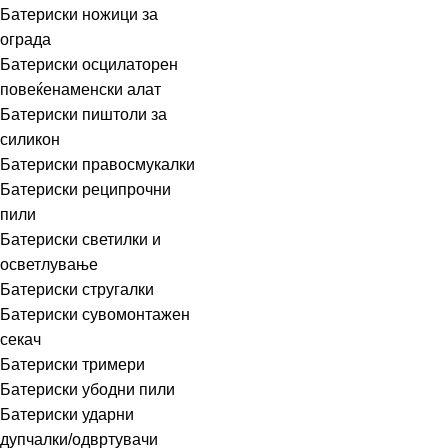
Батериски ножици за
ограда
Батериски осцилаторен
повеќенаменски алат
Батериски пиштоли за
силикон
Батериски правосмукалки
Батериски реципрочни
пили
Батериски светилки и
осветлување
Батериски стругалки
Батериски сувомонтажен
секач
Батериски тримери
Батериски убодни пили
Батериски ударни
дупчалки/одвртувачи