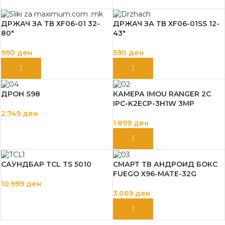
″
ДРЖАЧ ЗА ТВ XF06-01 32-
ДРЖАЧ ЗА ТВ XF06-01SS 12-
80″
43″
990
ден
590
ден
ДОДАЈ ВО КОШНИЦА
ДОДАЈ ВО КОШНИЦА
ДРОН S98
КАМЕРА IMOU RANGER 2C
IPC-K2ECP-3H1W 3MP
2.749
ден
1.899
ден
ДОДАЈ ВО КОШНИЦА
ДОДАЈ ВО КОШНИЦА
САУНДБАР TCL TS 5010
СМАРТ ТВ АНДРОИД БОКС
FUEGO X96-MATE-32G
10.999
ден
3.069
ден
ДОДАЈ ВО КОШНИЦА
ДОДАЈ ВО КОШНИЦА