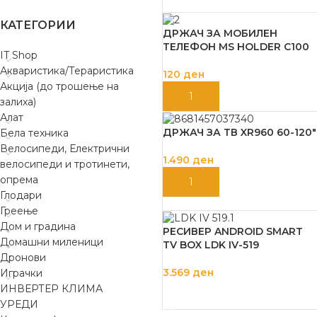
КАТЕГОРИИ
ДРЖАЧ ЗА МОБИЛЕН
ТЕЛЕФОН MS HOLDER C100
IT Shop
Акваристика/Тераристика
120
ден
Акција (до трошење на
ДОДАЈ ВО КОШНИЦА
залиха)
Алат
ДРЖАЧ ЗА ТВ XR960 60-120″
Бела техника
Велосипеди, Електрични
1.490
ден
велосипеди и тротинети,
опрема
ДОДАЈ ВО КОШНИЦА
Глодари
Греење
Дом и градина
РЕСИВЕР ANDROID SMART
Домашни миленици
TV BOX LDK IV-519
Дронови
3.569
ден
Играчки
ИНВЕРТЕР КЛИМА
ДОДАЈ ВО КОШНИЦА
УРЕДИ