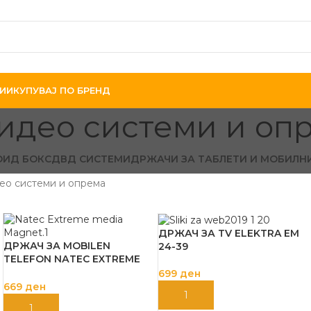
ИИ
КУПУВАЈ ПО БРЕНД
идео системи и оп
ИД БОКС
ДВД СИСТЕМИ
ДРЖАЧИ ЗА ТАБЛЕТИ И МОБИЛН
ео системи и опрема
ДРЖАЧ ЗА TV ELEKTRA EM
ДРЖАЧ ЗА MOBILEN
24-39
TELEFON NАТЕC ЕXТRЕМЕ
МЕDIА
699
ден
669
ден
ДОДАЈ ВО КОШНИЦА
ДОДАЈ ВО КОШНИЦА