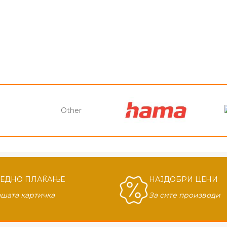
Other
БЕДНО ПЛАЌАЊЕ
НАЈДОБРИ ЦЕНИ
ашата картичка
За сите производи