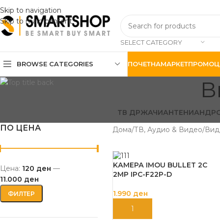
Skip to navigation
Skip to main content
SELECT CATEGORY
BROWSE CATEGORIES
ПОЧЕТНА
МАРКЕТ
ПРОМОЦ
В
ТВ ДРЖАЧИ
АНТЕНИ
АНДРО
ПО ЦЕНА
Дома
ТВ, Аудио & Видео
Вид
KАМЕРА IMOU BULLET 2C
Цена:
120 ден
—
2MP IPC-F22P-D
11.000 ден
1.990
ден
ФИЛТЕР
ДОДАЈ ВО КОШНИЦА