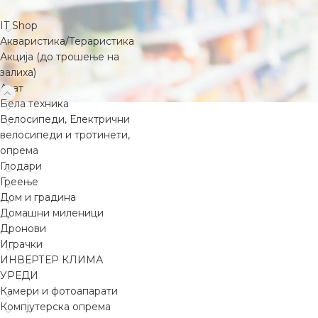
IT Shop
Акваристика/Тераристика
Акција (до трошење на
залиха)
Алат
Бела техника
Велосипеди, Електрични
велосипеди и тротинети,
опрема
Глодари
Греење
Дом и градина
Домашни миленици
Дронови
Играчки
ИНВЕРТЕР КЛИМА
УРЕДИ
Камери и фотоапарати
Компјутерска опрема