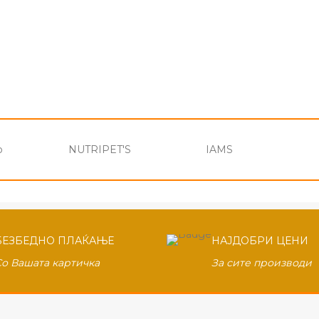
o
NUTRIPET'S
IAMS
БЕЗБЕДНО ПЛАЌАЊЕ
НАЈДОБРИ ЦЕНИ
Со Вашата картичка
За сите производи