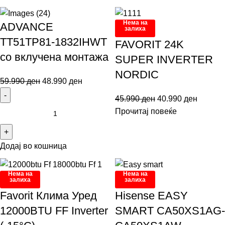
Нема на
ADVANCE
залиха
TT51TP81-1832IHWT
FAVORIT 24K
со вклучена монтажа
SUPER INVERTER
NORDIC
59.990
ден
48.990
ден
45.990
ден
40.990
ден
Прочитај повеќе
Додај во кошница
Нема на
Нема на
залиха
залиха
Favorit Клима Уред
Hisense EASY
12000BTU FF Inverter
SMART CA50XS1AG-