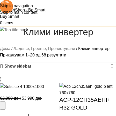
-14%
-20%
-24%
-18%
-11%
-18%
-11%
-10%
-21%
-14%
-7%
-21%
-17%
-30%
-30%
-16%
-20%
Menu
Skip to navigation
Skip to main content
0
items
Клими инвертер
Дома
Ладење, Греење, Прочистувачи
Клими инвертер
Прикажувам 1–20 од 68 резултати
Show sidebar
62.990
ден
53.990
ден
ACP-12CH35AEHI+
R32 GOLD