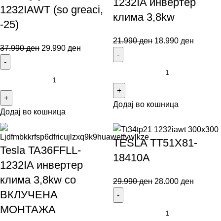
1232IA инвертер
1232IAWT (so greaci,
клима 3,8kw
-25)
21.990
ден
18.990
ден
37.990
ден
29.990
ден
Додај во кошница
Додај во кошница
TESLA TT51X81-
Tesla TA36FFLL-
18410A
1232IA инвертер
клима 3,8kw со
29.990
ден
28.000
ден
ВКЛУЧЕНА
МОНТАЖА