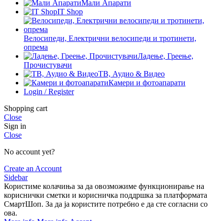
Мали Апарати
IT Shop
Велосипеди, Електрични велосипеди и тротинети,
опрема
Ладење, Греење,
Прочистувачи
ТВ, Аудио & Видео
Камери и фотоапарати
Login / Register
Shopping cart
Close
Sign in
Close
No account yet?
Create an Account
Sidebar
Користиме колачиња за да овозможиме функционирање на
кориснички сметки и корисничка поддршка за платформата
СмартШоп. За да ја користите потребно е да сте согласни со
ова.