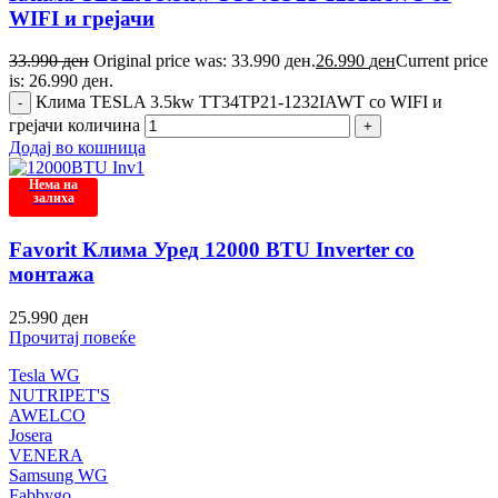
WIFI и грејачи
33.990
ден
Original price was: 33.990 ден.
26.990
ден
Current price
is: 26.990 ден.
Клима TESLA 3.5kw TT34TP21-1232IAWT со WIFI и
грејачи количина
Додај во кошница
Нема на
залиха
Favorit Клима Уред 12000 BTU Inverter со
монтажа
25.990
ден
Прочитај повеќе
Tesla WG
NUTRIPET'S
AWELCO
Josera
VENERA
Samsung WG
Fabbygo