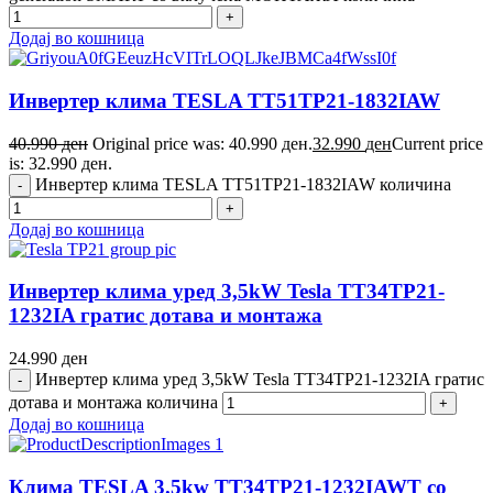
Додај во кошница
Инвертер клима TESLA TT51TP21-1832IAW
40.990
ден
Original price was: 40.990 ден.
32.990
ден
Current price
is: 32.990 ден.
Инвертер клима TESLA TT51TP21-1832IAW количина
Додај во кошница
Инвертер клима уред 3,5kW Tesla TT34TP21-
1232IA гратис дотава и монтажа
24.990
ден
Инвертер клима уред 3,5kW Tesla TT34TP21-1232IA гратис
дотава и монтажа количина
Додај во кошница
Клима TESLA 3.5kw TT34TP21-1232IAWT со