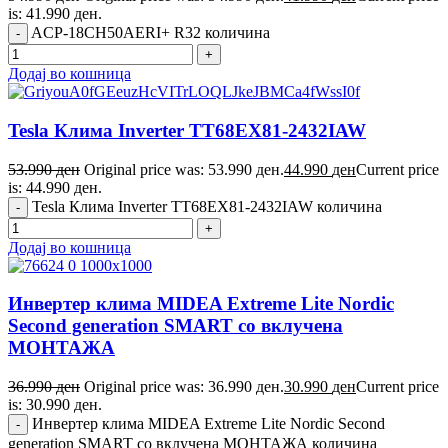
is: 41.990 ден.
ACP-18CH50AERI+ R32 количина
Додај во кошница
Tesla Клима Inverter TT68EX81-2432IAW
53.990
ден
Original price was: 53.990 ден.
44.990
ден
Current price
is: 44.990 ден.
Tesla Клима Inverter TT68EX81-2432IAW количина
Додај во кошница
Инвертер клима MIDEA Extreme Lite Nordic
Second generation SMART со вклучена
МОНТАЖА
36.990
ден
Original price was: 36.990 ден.
30.990
ден
Current price
is: 30.990 ден.
Инвертер клима MIDEA Extreme Lite Nordic Second
generation SMART со вклучена МОНТАЖА количина