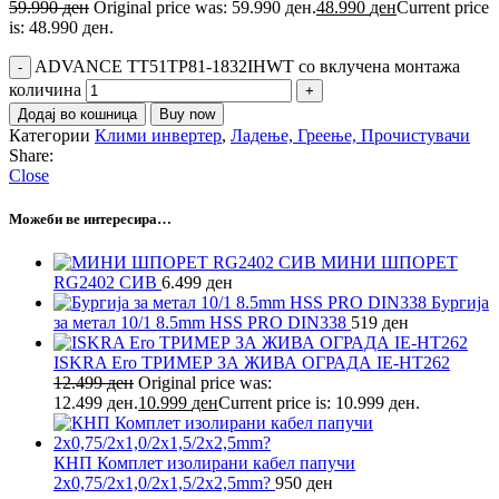
59.990
ден
Original price was: 59.990 ден.
48.990
ден
Current price
is: 48.990 ден.
ADVANCE TT51TP81-1832IHWT со вклучена монтажа
количина
Додај во кошница
Buy now
Категории
Клими инвертер
,
Ладење, Греење, Прочистувачи
Share:
Close
Можеби ве интересира…
МИНИ ШПОРЕТ
RG2402 СИВ
6.499
ден
Бургија
за метал 10/1 8.5mm HSS PRO DIN338
519
ден
ISKRA Ero ТРИМЕР ЗА ЖИВА ОГРАДА IE-HT262
12.499
ден
Original price was:
12.499 ден.
10.999
ден
Current price is: 10.999 ден.
КНП Комплет изолирани кабел папучи
2x0,75/2x1,0/2x1,5/2x2,5mm?
950
ден