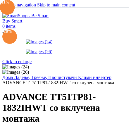
-24%
-17%
-16%
-20%
-21%
Skip to navigation
Skip to main content
Menu
0
items
-18%
-18%
Click to enlarge
Дома
Ладење, Греење, Прочистувачи
Клими инвертер
ADVANCE TT51TP81-1832IHWT со вклучена монтажа
ADVANCE TT51TP81-
1832IHWT со вклучена
монтажа