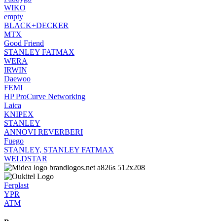
WIKO
empty
BLACK+DECKER
MTX
Good Friend
STANLEY FATMAX
WERA
IRWIN
Daewoo
FEMI
HP ProCurve Networking
Laica
KNIPEX
STANLEY
ANNOVI REVERBERI
Fuego
STANLEY, STANLEY FATMAX
WELDSTAR
Ferplast
YPR
ATM