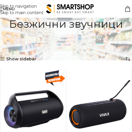
Skip to navigation
MENU
Skip to main content
Безжични звучници
Дома
ТВ, Аудио & Видео
Аудио и видео галантерија
Звучници
Безжични звучници
Showing all 6 results
Show sidebar