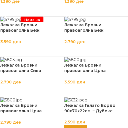
1.390
ден
1.390
ден
ПРОЧИТАЈ ПОВЕЌЕ
ПРОЧИТАЈ ПОВЕЌЕ
Нема на
залиха
Лежалка Бровни
Лежалка Бровни
правоаголна Беж
правоаголна Беж
110х80х22см. – Дубекс
85х70х22см. – Дубекс
3.590
ден
2.790
ден
ПРОЧИТАЈ ПОВЕЌЕ
ДОДАЈ ВО КОШНИЦА
Лежалка Бровни
Лежалка Бровни
правоаголна Сива
правоаголна Црна
85х70х22см. – Дубекс
110х80х22см. – Дубекс
2.790
ден
3.590
ден
ДОДАЈ ВО КОШНИЦА
ДОДАЈ ВО КОШНИЦА
Лежалка Бровни
Лежалка Гелато Бордо
правоаголна Црна
90х70х22см. – Дубекс
85х70х22см. – Дубекс
2.590
ден
2.790
ден