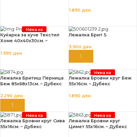
1.890
ден
ПРОЧИТАЈ ПОВЕЌЕ
Нема на
залиха
Куќарка за куче Текстил
Лежалка Брит S
Хоме 40х40х30см. –
Татрапет
3.900
ден
1.990
ден
ДОДАЈ ВО КОШНИЦА
ПРОЧИТАЈ ПОВЕЌЕ
Нема на
залиха
Лежалка Бритиш Перница
Лежалка Бровни круг Беж
Беж 85х68х13см. – Дубекс
55х16см. – Дубекс
2.290
ден
1.890
ден
ДОДАЈ ВО КОШНИЦА
ПРОЧИТАЈ ПОВЕЌЕ
Нема на
Нема на
залиха
залиха
Лежалка Бровни круг Сива
Лежалка Бровни круг
55х16см. – Дубекс
Цимет 55х16см. – Дубекс