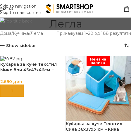
Skip to navigation
MENU
Skip to main content
Легла
Дома
Кучиња
Легла
Прикажувам 1–20 од 188 резултати
Show sidebar
Нема на
залиха
Куќарка за куче Текстил
Микс бои 45х47х46см. –
Дубекс
2.690
ден
ДОДАЈ ВО КОШНИЦА
Куќарка за куче Текстил
Сина 36х37х31см – Кина