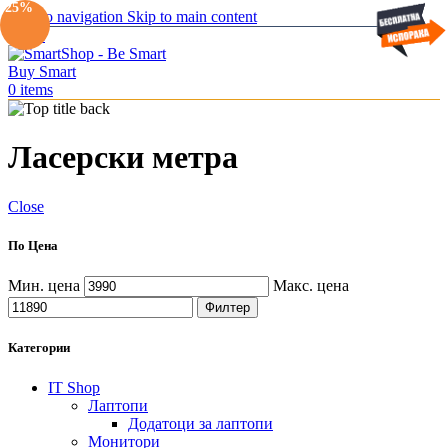
-25%
Skip to navigation
Skip to main content
Menu
0
items
Ласерски метра
Close
По Цена
Мин. цена
Макс. цена
Филтер
Категории
IT Shop
Лаптопи
Додатоци за лаптопи
Монитори