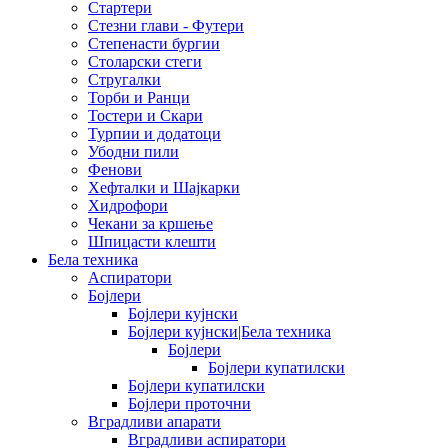
Стартери
Стезни глави - Футери
Степенасти бургии
Столарски стеги
Стругалки
Торби и Ранци
Тостери и Скари
Турпии и додатоци
Убодни пили
Фенови
Хефталки и Шајкарки
Хидрофори
Чекани за кршење
Шпицасти клешти
Бела техника
Аспиратори
Бојлери
Бојлери кујнски
Бојлери кујнски|Бела техника
Бојлери
Бојлери купатилски
Бојлери купатилски
Бојлери проточни
Вградливи апарати
Вградливи аспиратори