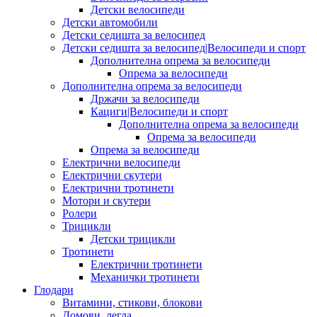
Детски велосипеди
Детски автомобили
Детски седишта за велосипед
Детски седишта за велосипед|Велосипеди и спорт
Дополнителна опрема за велосипеди
Опрема за велосипеди
Дополнителна опрема за велосипеди
Држачи за велосипеди
Кациги|Велосипеди и спорт
Дополнителна опрема за велосипеди
Опрема за велосипеди
Опрема за велосипеди
Електрични велосипеди
Електрични скутери
Електрични тротинети
Мотори и скутери
Ролери
Трицикли
Детски трицикли
Тротинети
Електрични тротинети
Механички тротинети
Глодари
Витамини, стикови, блокови
Домови, легла