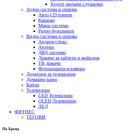
Хедсет жичани слушалки
Аудио системи и опрема
Авто CD плеери
Караоке
Мини системи
Радио будилници
Видео системи и опрема
Андроид бокс
Антени
ДВД системи
Држачи за таблети и мобилни
ТВ држачи
Фотоапарати и камери
Додатоци за телевизори
Домашно кино
Кабли
Телевизори
LED Телевизори
QLED Телевизори
ЛЕД
ФИТНЕС
ТЕГОВИ
По Бренд