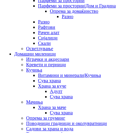
Парфеми за простории
Парфеми за простории|Дом и Градина
Опрема за домаќинство
Разно
Разно
Рафтови
Рачен алат
Сијалици
Скали
Осветлување
Домашни миленици
Играчки и акцесоари
Кревети и перници
Кучиња
Витамини и минерали|Кучиња
Сува храна
Храна за куче
Адулт
Сува храна
Мачиња
Храна за маче
Сува храна
Опрема за груминг
Поводници градници и околувратници
Садови за храна и вода