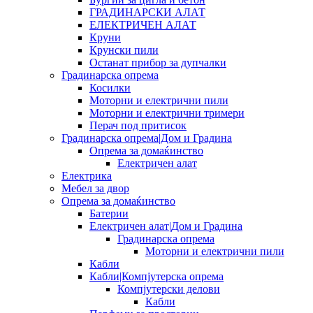
ГРАДИНАРСКИ АЛАТ
ЕЛЕКТРИЧЕН АЛАТ
Круни
Крунски пили
Останат прибор за дупчалки
Градинарска опрема
Косилки
Моторни и електрични пили
Моторни и електрични тримери
Перач под притисок
Градинарска опрема|Дом и Градина
Опрема за домаќинство
Електричен алат
Електрика
Мебел за двор
Опрема за домаќинство
Батерии
Електричен алат|Дом и Градина
Градинарска опрема
Моторни и електрични пили
Кабли
Кабли|Компјутерска опрема
Компјутерски делови
Кабли