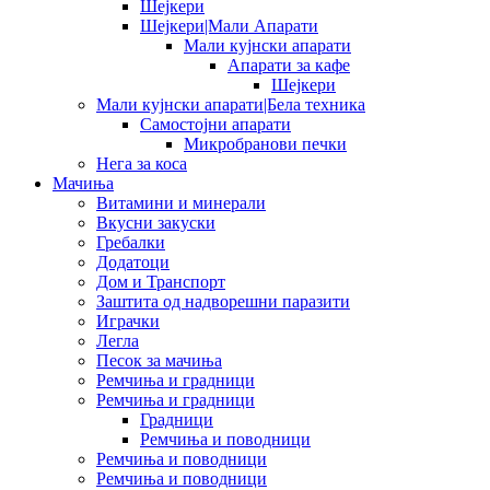
Шејкери
Шејкери|Мали Апарати
Мали кујнски апарати
Апарати за кафе
Шејкери
Мали кујнски апарати|Бела техника
Самостојни апарати
Микробранови печки
Нега за коса
Мачиња
Витамини и минерали
Вкусни закуски
Гребалки
Додатоци
Дом и Транспорт
Заштита од надворешни паразити
Играчки
Легла
Песок за мачиња
Ремчиња и градници
Ремчиња и градници
Градници
Ремчиња и поводници
Ремчиња и поводници
Ремчиња и поводници