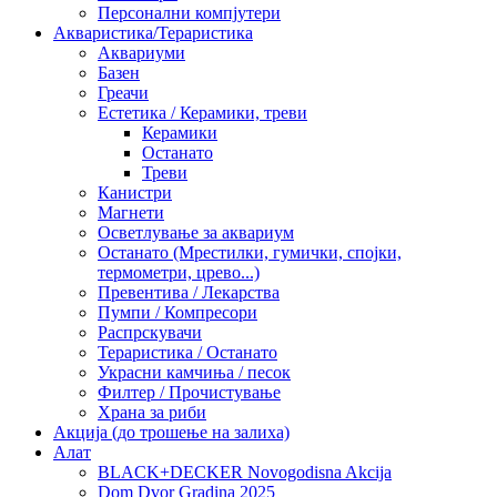
Персонални компјутери
Акваристика/Тераристика
Аквариуми
Базен
Греачи
Естетика / Керамики, треви
Керамики
Останато
Треви
Канистри
Магнети
Осветлување за аквариум
Останато (Мрестилки, гумички, спојки,
термометри, црево...)
Превентива / Лекарства
Пумпи / Компресори
Распрскувачи
Тераристика / Останато
Украсни камчиња / песок
Филтер / Прочистување
Храна за риби
Акција (до трошење на залиха)
Алат
BLACK+DECKER Novogodisna Akcija
Dom Dvor Gradina 2025