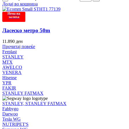
Додај во кошница
Нема на
залиха
Ласеско метро 50m
11.890
ден
Прочитај повеќе
Ferplast
STANLEY
MTX
AWELCO
VENERA
Hisense
YPR
FAKIR
STANLEY FATMAX
STANLEY, STANLEY FATMAX
Fabbygo
Daewoo
Tesla WG
NUTRIPET'S