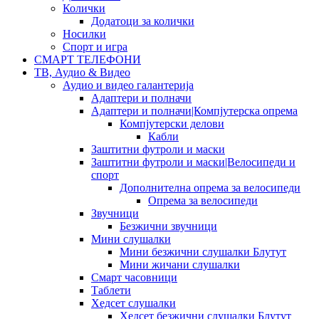
Колички
Додатоци за колички
Носилки
Спорт и игра
СМАРТ ТЕЛЕФОНИ
ТВ, Аудио & Видео
Аудио и видео галантерија
Адаптери и полначи
Адаптери и полначи|Компјутерска опрема
Компјутерски делови
Кабли
Заштитни футроли и маски
Заштитни футроли и маски|Велосипеди и
спорт
Дополнителна опрема за велосипеди
Опрема за велосипеди
Звучници
Безжични звучници
Мини слушалки
Мини безжични слушалки Блутут
Мини жичани слушалки
Смарт часовници
Таблети
Хедсет слушалки
Хедсет безжични слушалки Блутут