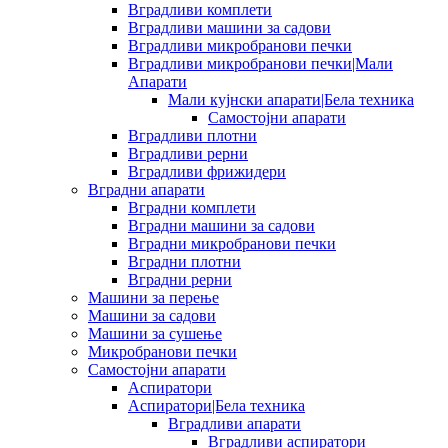
Вградливи комплети
Вградливи машини за садови
Вградливи микробранови печки
Вградливи микробранови печки|Мали
Апарати
Мали кујнски апарати|Бела техника
Самостојни апарати
Вградливи плотни
Вградливи рерни
Вградливи фрижидери
Вградни апарати
Вградни комплети
Вградни машини за садови
Вградни микробранови печки
Вградни плотни
Вградни рерни
Машини за перење
Машини за садови
Машини за сушење
Микробранови печки
Самостојни апарати
Аспиратори
Аспиратори|Бела техника
Вградливи апарати
Вградливи аспиратори