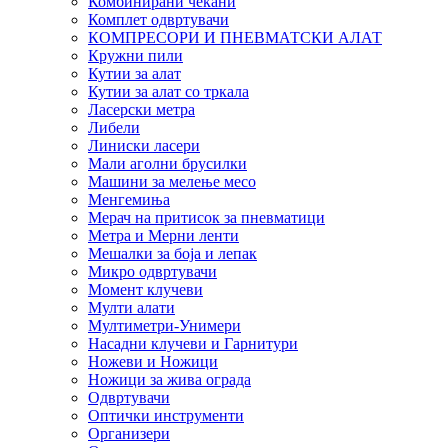
Комбинирани чекани
Комплет одвртувачи
КОМПРЕСОРИ И ПНЕВМАТСКИ АЛАТ
Кружни пили
Кутии за алат
Кутии за алат со тркала
Ласерски метра
Либели
Линиски ласери
Мали аголни брусилки
Машини за мелење месо
Менгемиња
Мерач на притисок за пневматици
Метра и Мерни ленти
Мешалки за боја и лепак
Микро одвртувачи
Момент клучеви
Мулти алати
Мултиметри-Унимери
Насадни клучеви и Гарнитури
Ножеви и Ножици
Ножици за жива ограда
Одвртувачи
Оптички инструменти
Организери