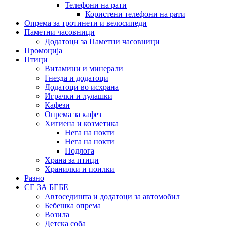
Телефони на рати
Користени телефони на рати
Опрема за тротинети и велосипеди
Паметни часовници
Додатоци за Паметни часовници
Промоција
Птици
Витамини и минерали
Гнезда и додатоци
Додатоци во исхрана
Играчки и лулашки
Кафези
Опрема за кафез
Хигиена и козметика
Нега на нокти
Нега на нокти
Подлога
Храна за птици
Хранилки и поилки
Разно
СЕ ЗА БЕБЕ
Автоседишта и додатоци за автомобил
Бебешка опрема
Возила
Детска соба