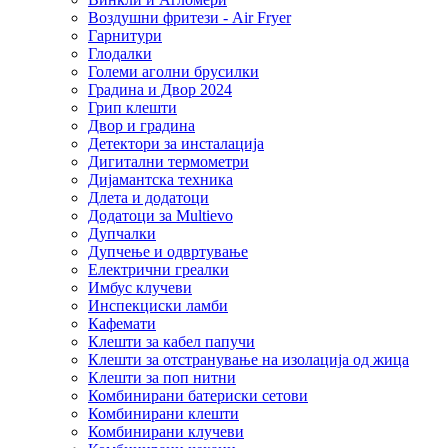
Воздушни фритези - Air Fryer
Гарнитури
Глодалки
Големи аголни брусилки
Градина и Двор 2024
Грип клешти
Двор и градина
Детектори за инсталација
Дигитални термометри
Дијамантска техника
Длета и додатоци
Додатоци за Multievo
Дупчалки
Дупчење и одвртување
Електрични греалки
Имбус клучеви
Инспекциски ламби
Кафемати
Клешти за кабел папучи
Клешти за отстранување на изолација од жица
Клешти за поп нитни
Комбинирани батериски сетови
Комбинирани клешти
Комбинирани клучеви