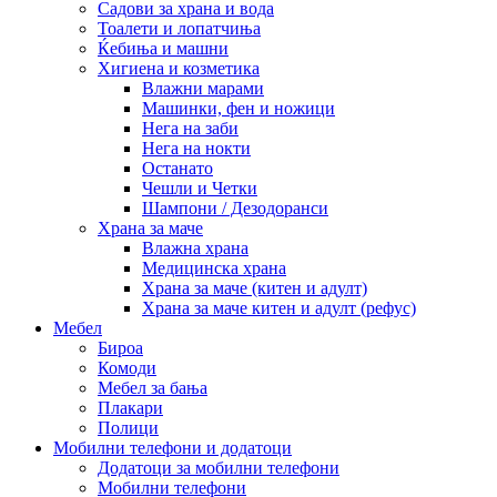
Садови за храна и вода
Тоалети и лопатчиња
Ќебиња и машни
Хигиена и козметика
Влажни марами
Машинки, фен и ножици
Нега на заби
Нега на нокти
Останато
Чешли и Четки
Шампони / Дезодоранси
Храна за маче
Влажна храна
Медицинска храна
Храна за маче (китен и адулт)
Храна за маче китен и адулт (рефус)
Мебел
Бироа
Комоди
Мебел за бања
Плакари
Полици
Мобилни телефони и додатоци
Додатоци за мобилни телефони
Мобилни телефони