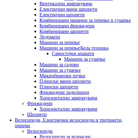
Вертикални замрзнувачи
Електрични мини шпорети
Електрични шпорети
Комбинирани машини за перење и сушење
Комбинирани фрижидери
Комбинирани шпорети
Ледомати
Машини за перење
Машини за перење|Бела техника
Самостојни апарати
Машини за сушење
Машини за садови
Машини за сушење
Микробранови печки
Плински мини шпорети
Плински шпорети
Фрижидери ладилници
Хоризонтални замрзнувачи
Фрижидери
Хоризонтални замрзнувачи
Шпорети
Велосипеди, Електрични велосипеди и тротинети,
опрема
Велосипеди
Велосипеди за возрасни