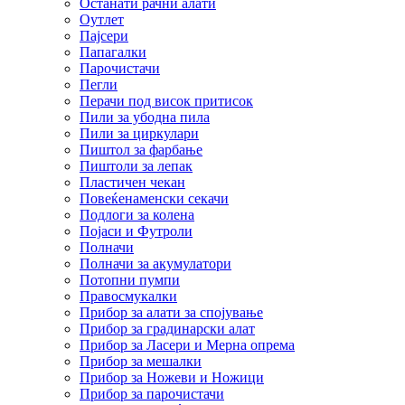
Останати рачни алати
Оутлет
Пајсери
Папагалки
Парочистачи
Пегли
Перачи под висок притисок
Пили за убодна пила
Пили за циркулари
Пиштол за фарбање
Пиштоли за лепак
Пластичен чекан
Повеќенаменски секачи
Подлоги за колена
Појаси и Футроли
Полначи
Полначи за акумулатори
Потопни пумпи
Правосмукалки
Прибор за алати за спојување
Прибор за градинарски алат
Прибор за Ласери и Мерна опрема
Прибор за мешалки
Прибор за Ножеви и Ножици
Прибор за парочистачи