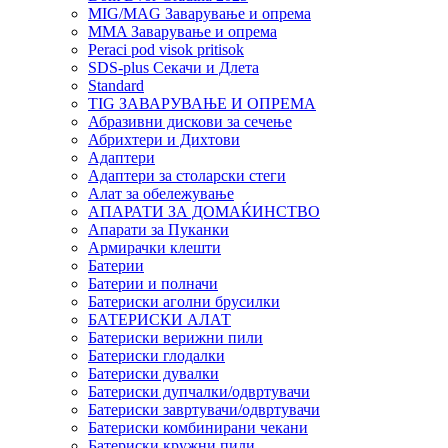
MIG/MAG Заварување и опрема
MMA Заварување и опрема
Peraci pod visok pritisok
SDS-plus Секачи и Длета
Standard
TIG ЗАВАРУВАЊЕ И ОПРЕМА
Абразивни дискови за сечење
Абрихтери и Дихтови
Адаптери
Адаптери за столарски стеги
Алат за обележување
АПАРАТИ ЗА ДОМАЌИНСТВО
Апарати за Пуканки
Армирачки клешти
Батерии
Батерии и полначи
Батериски аголни брусилки
БАТЕРИСКИ АЛАТ
Батериски верижни пили
Батериски глодалки
Батериски дувалки
Батериски дупчалки/одвртувачи
Батериски завртувачи/одвртувачи
Батериски комбинирани чекани
Батериски кружни пили