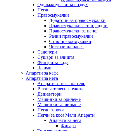
Одвлажнувачи на воздух
Пегли
Правосмукалки
Додатоци за правосмукалки
Правосмукалки - стандардни
Правосмукалки за пепел
Рачни правосмукалки
Стик правосмукалки
Чистачи на пареа
Садопери
Сушари за алишта
Филтри за вода
Чешми
Апарати за кафе
Апарати за нега
Апарати за нега на тело
Ваги за телесна тежина
Депилатори
Машинки за бричење
Машинки за шишање
Пегли за коса
Пегли за коса|Мали Апарати
Апарати за нега
Фигара
Тример за тело