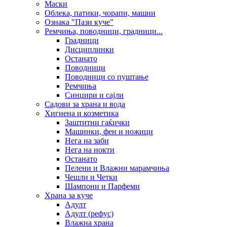
Маски
Облека, патики, чорапи, машни
Ознака "Пази куче"
Ремчиња, поводници, градници...
Градници
Дисциплинки
Останато
Поводници
Поводници со пуштање
Ремчиња
Синџири и сајли
Садови за храна и вода
Хигиена и козметика
Заштитни гаќички
Машинки, фен и ножици
Нега на заби
Нега на нокти
Останато
Пелени и Влажни марамчиња
Чешли и Четки
Шампони и Парфеми
Храна за куче
Адулт
Адулт (рефус)
Влажна храна