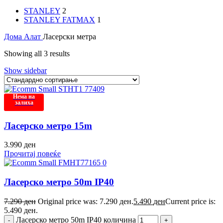
STANLEY
2
STANLEY FATMAX
1
Дома
Алат
Ласерски метра
Showing all 3 results
Show sidebar
Нема на
залиха
Ласерско метро 15m
3.990
ден
Прочитај повеќе
Ласерско метро 50m IP40
7.290
ден
Original price was: 7.290 ден.
5.490
ден
Current price is:
5.490 ден.
Ласерско метро 50m IP40 количина