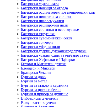
Батериски мулти алати
Батериски ножици за ограда
Батериски осцилаторен повеќенаменски алат
Батериски пиштоли за силикон
Батериски правосмукалки
Батериски реципрочни пили
Батериски светилки и осветлување
Батериски стругалки
Батериски сувомонтажен секач
Батериски тримери
Батериски убодни пили
Батериски ударни дупчалки/одвртувачи
Батериски ударни одвртувачи/завртувачи
Батериски Хефталки и Шајкарки
Битови и Магнетни држачи
Блендери и Миксери
Браварски Чекани
Бургии за дрво
Бургии за метал
Бургии за стакло и керамика
Бургии за цигла и бетон
Бургии и прибор за дупчење
Вибрациски дупчалки
Вилушкасти клучеви
Винкли и Агломери