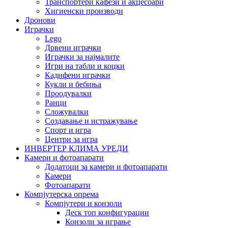
Транспортери кафези и акцесоари
Хигиенски производи
Дронови
Играчки
Lego
Дрвени играчки
Играчки за најмалите
Игри на табли и коцки
Кадифени играчки
Кукли и бебиња
Проодувалки
Ранци
Сложувалки
Создавање и истражување
Спорт и игра
Центри за игра
ИНВЕРТЕР КЛИМА УРЕДИ
Камери и фотоапарати
Додатоци за камери и фотоапарати
Камери
Фотоапарати
Компјутерска опрема
Компјутери и конзоли
Деск топ конфигурации
Конзоли за играње