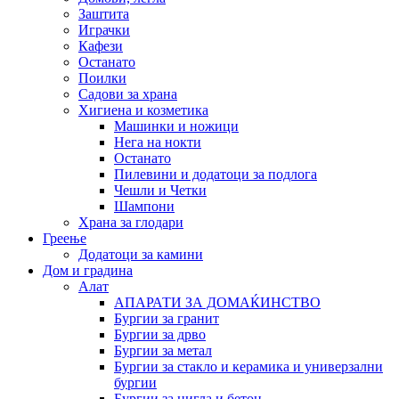
Заштита
Играчки
Кафези
Останато
Поилки
Садови за храна
Хигиена и козметика
Машинки и ножици
Нега на нокти
Останато
Пилевини и додатоци за подлога
Чешли и Четки
Шампони
Храна за глодари
Греење
Додатоци за камини
Дом и градина
Алат
АПАРАТИ ЗА ДОМАЌИНСТВО
Бургии за гранит
Бургии за дрво
Бургии за метал
Бургии за стакло и керамика и универзални
бургии
Бургии за цигла и бетон