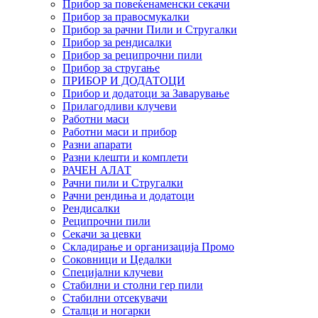
Прибор за повеќенаменски секачи
Прибор за правосмукалки
Прибор за рачни Пили и Стругалки
Прибор за рендисалки
Прибор за реципрочни пили
Прибор за стругање
ПРИБОР И ДОДАТОЦИ
Прибор и додатоци за Заварување
Прилагодливи клучеви
Работни маси
Работни маси и прибор
Разни апарати
Разни клешти и комплети
РАЧЕН АЛАТ
Рачни пили и Стругалки
Рачни рендиња и додатоци
Рендисалки
Реципрочни пили
Секачи за цевки
Складирање и организација Промо
Соковници и Цедалки
Специјални клучеви
Стабилни и столни гер пили
Стабилни отсекувачи
Сталци и ногарки