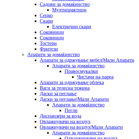
Садови за домаќинство
Мултипрактици
Сецко
Скари
Електрични скари
Соковници
Соковници
Тостери
Фритези
Апарати за домаќинство
Апарати за одржување мебел|Мали Апарати
Апарати за домаќинство
Правосмукалки
Чистачи на пареа
Апарати за одржување облека
Ваги за телесна тежина
Даски за пеглање
Даски за пеглање|Мали Апарати
Апарати за домаќинство
Пегли
Диспанзери за вода
Овлажнувачи на воздух
Овлажнувачи на воздух|Мали Апарати
Апарати за домаќинство
Одвлажнувачи на воздух