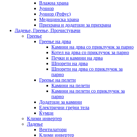
Влажна храна
Јуниор
Јуниор (Рефус)
Медицинска храна
Прихрана и додатоци за прихрана
Ладење, Греење, Прочистувачи
Греење
Греење на дрва
Камини на дрва со приклучок за парно
Котел на дрва со приклучок за парно
Печки и камини на дрва
Шпорети на дрва
Шпорети на дрва со приклучок за
парно
Греење на пелети
Камини на пелети
Камини на пелети со приклучок за
парно
Додатоци за камини
Електрични грејни тела
Ќумци
Клими инвертер
Ладење
Вентилатори
Клими инвертер