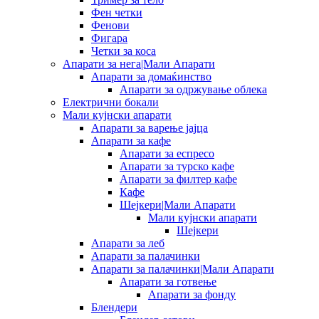
Фен четки
Фенови
Фигара
Четки за коса
Апарати за нега|Мали Апарати
Апарати за домаќинство
Апарати за одржување облека
Електрични бокали
Мали кујнски апарати
Апарати за варење јајца
Апарати за кафе
Апарати за еспресо
Апарати за турско кафе
Апарати за филтер кафе
Кафе
Шејкери|Мали Апарати
Мали кујнски апарати
Шејкери
Апарати за леб
Апарати за палачинки
Апарати за палачинки|Мали Апарати
Апарати за готвење
Апарати за фонду
Блендери