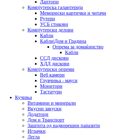
Лаптопи
Компјутерска галантерија
Мемориски картички и читачи
Рутери
УСБ стикови
Компјутерски делови
Кабли
Кабли|Дом и Градина
Опрема за домаќинство
Кабли
ССД дискови
ХДД дискови
Компјутерски опреми
Веб камери
Глувчиња - мауси
Монитори
Тастатури
Кучиња
Витамини и минерали
Вкусни закуски
Додатоци
Дом и Транспорт
Заштита од надворешни паразити
Играчки
Легла