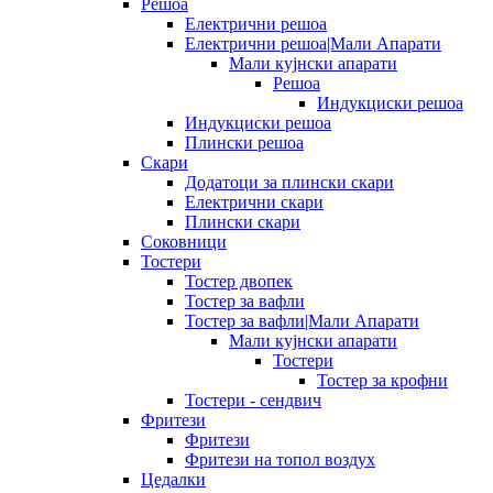
Решоа
Електрични решоа
Електрични решоа|Мали Апарати
Мали кујнски апарати
Решоа
Индукциски решоа
Индукциски решоа
Плински решоа
Скари
Додатоци за плински скари
Електрични скари
Плински скари
Соковници
Тостери
Тостер двопек
Тостер за вафли
Тостер за вафли|Мали Апарати
Мали кујнски апарати
Тостери
Тостер за крофни
Тостери - сендвич
Фритези
Фритези
Фритези на топол воздух
Цедалки