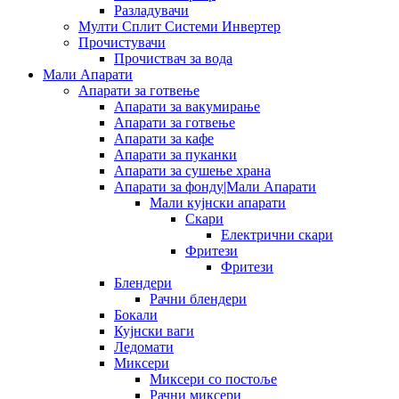
Разладувачи
Мулти Сплит Системи Инвертер
Прочистувачи
Прочиствач за вода
Мали Апарати
Апарати за готвење
Апарати за вакумирање
Апарати за готвење
Апарати за кафе
Апарати за пуканки
Апарати за сушење храна
Апарати за фонду|Мали Апарати
Мали кујнски апарати
Скари
Електрични скари
Фритези
Фритези
Блендери
Рачни блендери
Бокали
Кујнски ваги
Ледомати
Миксери
Миксери со постоље
Рачни миксери