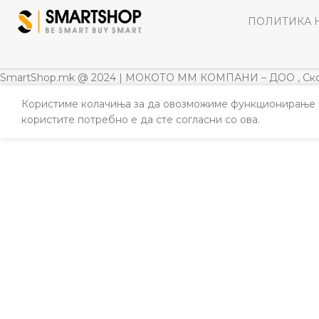
ПОЛИТИКА 
SmartShop.mk @ 2024 | МОКОТО ММ КОМПАНИ – ДОО , Ско
Користиме колачиња за да овозможиме функционирање н
користите потребно е да сте согласни со ова.
ИЛНИ
ФОНИ
АТОЦИ