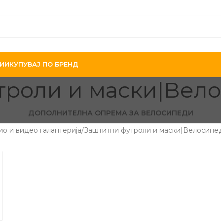
ИИ
КУПУВАЈ ПО БРЕНД
троли и маски|Вело
ДОПОЛНИТЕЛНА ОПРЕМА ЗА ВЕЛОСИПЕДИ
ио и видео галантерија
Заштитни футроли и маски|Велосипед