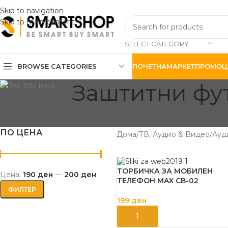
Skip to navigation
Skip to main content
SELECT CATEGORY
BROWSE CATEGORIES
ПОЧЕТНА
МАРКЕТ
ПРОМОЦ
Заштитни фу
ПО ЦЕНА
Дома
ТВ, Аудио & Видео
Ауд
ТОРБИЧКА ЗА МОБИЛЕН
Цена:
190 ден
—
200 ден
ТЕЛЕФОН MAX CB-02
ФИЛТЕР
199
ден
ДОДАЈ ВО КОШНИЦА