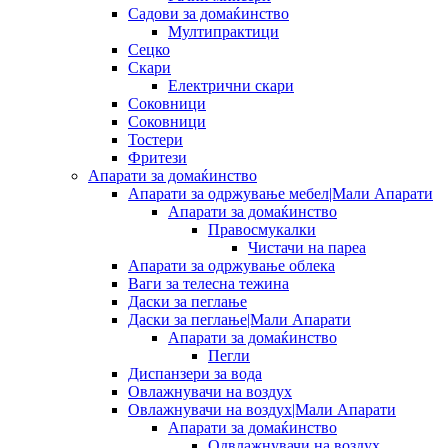
Садови за домаќинство
Мултипрактици
Сецко
Скари
Електрични скари
Соковници
Соковници
Тостери
Фритези
Апарати за домаќинство
Апарати за одржување мебел|Мали Апарати
Апарати за домаќинство
Правосмукалки
Чистачи на пареа
Апарати за одржување облека
Ваги за телесна тежина
Даски за пеглање
Даски за пеглање|Мали Апарати
Апарати за домаќинство
Пегли
Диспанзери за вода
Овлажнувачи на воздух
Овлажнувачи на воздух|Мали Апарати
Апарати за домаќинство
Одвлажнувачи на воздух