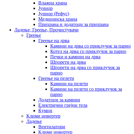
Влажна храна
Јуниор
Јуниор (Рефус)
Медицинска храна
Прихрана и додатоци за прихрана
Ладење, Греење, Прочистувачи
Греење
Греење на дрва
Камини на дрва со приклучок за парно
Котел на дрва со приклучок за парно
Печки и камини на дрва
Шпорети на дрва
Шпорети на дрва со приклучок за
парно
Греење на пелети
Камини на пелети
Камини на пелети со приклучок за
парно
Додатоци за камини
Електрични грејни тела
Ќумци
Клими инвертер
Ладење
Вентилатори
Клими инвертер