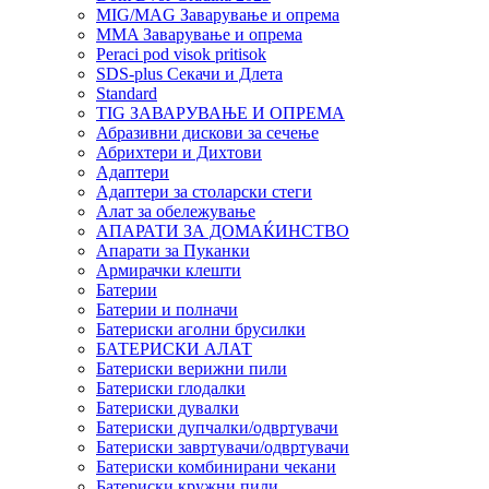
MIG/MAG Заварување и опрема
MMA Заварување и опрема
Peraci pod visok pritisok
SDS-plus Секачи и Длета
Standard
TIG ЗАВАРУВАЊЕ И ОПРЕМА
Абразивни дискови за сечење
Абрихтери и Дихтови
Адаптери
Адаптери за столарски стеги
Алат за обележување
АПАРАТИ ЗА ДОМАЌИНСТВО
Апарати за Пуканки
Армирачки клешти
Батерии
Батерии и полначи
Батериски аголни брусилки
БАТЕРИСКИ АЛАТ
Батериски верижни пили
Батериски глодалки
Батериски дувалки
Батериски дупчалки/одвртувачи
Батериски завртувачи/одвртувачи
Батериски комбинирани чекани
Батериски кружни пили