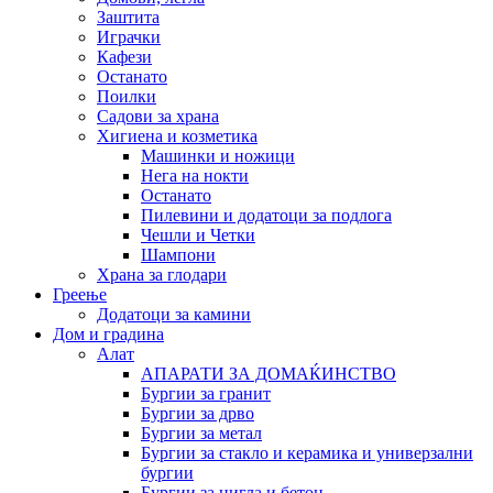
Заштита
Играчки
Кафези
Останато
Поилки
Садови за храна
Хигиена и козметика
Машинки и ножици
Нега на нокти
Останато
Пилевини и додатоци за подлога
Чешли и Четки
Шампони
Храна за глодари
Греење
Додатоци за камини
Дом и градина
Алат
АПАРАТИ ЗА ДОМАЌИНСТВО
Бургии за гранит
Бургии за дрво
Бургии за метал
Бургии за стакло и керамика и универзални
бургии
Бургии за цигла и бетон