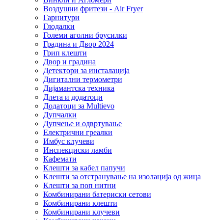
Воздушни фритези - Air Fryer
Гарнитури
Глодалки
Големи аголни брусилки
Градина и Двор 2024
Грип клешти
Двор и градина
Детектори за инсталација
Дигитални термометри
Дијамантска техника
Длета и додатоци
Додатоци за Multievo
Дупчалки
Дупчење и одвртување
Електрични греалки
Имбус клучеви
Инспекциски ламби
Кафемати
Клешти за кабел папучи
Клешти за отстранување на изолација од жица
Клешти за поп нитни
Комбинирани батериски сетови
Комбинирани клешти
Комбинирани клучеви