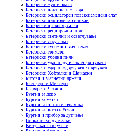
Батериски мулти алати
Батериски ножици за ограда
Батериски осцилаторен повеќенаменски алат
Батериски пиштоли за силикон
Батериски правосмукалки
Батериски реципрочни пили
Батериски светилки и осветлување
Батериски стругалки
Батериски сувомонтажен секач
Батериски тримери
Батериски убодни пили
Батериски ударни дупчалки/одвртувачи
Батериски ударни одвртувачи/завртувачи
Батериски Хефталки и Шајкарки
Битови и Магнетни држачи
Блендери и Миксери
Браварски Чекани
Бургии за дрво
Бургии за метал
Бургии за стакло и керамика
Бургии за цигла и бетон
Бургии и прибор за дупчење
Вибрациски дупчалки
Вилушкасти клучеви
Винкли и Агломери