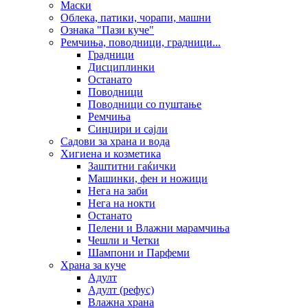
Маски
Облека, патики, чорапи, машни
Ознака "Пази куче"
Ремчиња, поводници, градници...
Градници
Дисциплинки
Останато
Поводници
Поводници со пуштање
Ремчиња
Синџири и сајли
Садови за храна и вода
Хигиена и козметика
Заштитни гаќички
Машинки, фен и ножици
Нега на заби
Нега на нокти
Останато
Пелени и Влажни марамчиња
Чешли и Четки
Шампони и Парфеми
Храна за куче
Адулт
Адулт (рефус)
Влажна храна