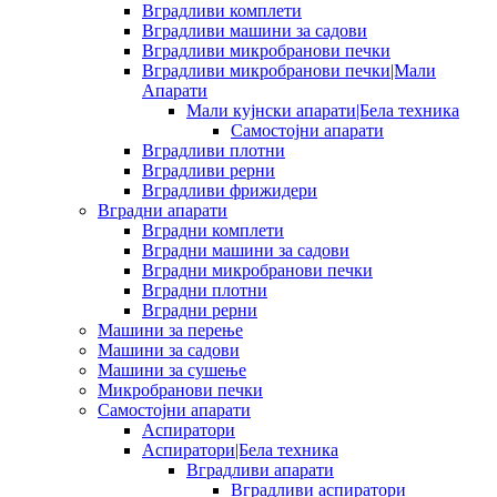
Вградливи комплети
Вградливи машини за садови
Вградливи микробранови печки
Вградливи микробранови печки|Мали
Апарати
Мали кујнски апарати|Бела техника
Самостојни апарати
Вградливи плотни
Вградливи рерни
Вградливи фрижидери
Вградни апарати
Вградни комплети
Вградни машини за садови
Вградни микробранови печки
Вградни плотни
Вградни рерни
Машини за перење
Машини за садови
Машини за сушење
Микробранови печки
Самостојни апарати
Аспиратори
Аспиратори|Бела техника
Вградливи апарати
Вградливи аспиратори