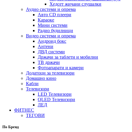
Хедсет жичани слушалки
Аудио системи и опрема
Авто CD плеери
Караоке
Мини системи
Радио будилници
Видео системи и опрема
Андроид бокс
Антени
ДВД системи
Држачи за таблети и мобилни
ТВ држачи
Фотоапарати и камери
Додатоци за телевизори
Домашно кино
Кабли
Телевизори
LED Телевизори
QLED Телевизори
ЛЕД
ФИТНЕС
ТЕГОВИ
По Бренд