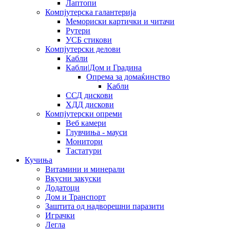
Лаптопи
Компјутерска галантерија
Мемориски картички и читачи
Рутери
УСБ стикови
Компјутерски делови
Кабли
Кабли|Дом и Градина
Опрема за домаќинство
Кабли
ССД дискови
ХДД дискови
Компјутерски опреми
Веб камери
Глувчиња - мауси
Монитори
Тастатури
Кучиња
Витамини и минерали
Вкусни закуски
Додатоци
Дом и Транспорт
Заштита од надворешни паразити
Играчки
Легла