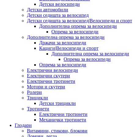
Детски велосипеди
Детски автомобили
Детски седишта за велосипед
Детски седишта за велосипед|Велосипеди и спорт
Дополнителна опрема за велосипеди
Опрема за велосипеди
Дополнителна опрема за велосипеди
Држачи за велосипеди
Кациги|Велосипеди и спорт
Дополнителна опрема за велосипеди
Опрема за велосипеди
Опрема за велосипеди
Електрични велосипеди
Електрични скутери
Електрични тротинети
Мотори и скутери
Ролери
Трицикли
Детски трицикли
Тротинети
Електрични тротинети
Механички тротинети
Глодари
Витамини, стикови, блокови
Домови, легла