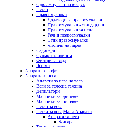
Одвлажнувачи на воздух
Пегли
Правосмукалки
Додатоци за правосмукалки
Правосмукалки - стандардни
Правосмукалки за пепел
Рачни правосмукалки
Стик правосмукалки
Чистачи на пареа
Садопери
Сушари за алишта
Филтри за вода
Чешми
Апарати за кафе
Апарати за нега
Апарати за нега на тело
Ваги за телесна тежина
Депилатори
Машинки за бричење
Машинки за шишање
Пегли за коса
Пегли за коса|Мали Апарати
Апарати за нега
Фигара
Тример за тело