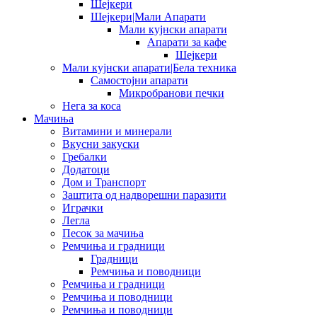
Шејкери
Шејкери|Мали Апарати
Мали кујнски апарати
Апарати за кафе
Шејкери
Мали кујнски апарати|Бела техника
Самостојни апарати
Микробранови печки
Нега за коса
Мачиња
Витамини и минерали
Вкусни закуски
Гребалки
Додатоци
Дом и Транспорт
Заштита од надворешни паразити
Играчки
Легла
Песок за мачиња
Ремчиња и градници
Градници
Ремчиња и поводници
Ремчиња и градници
Ремчиња и поводници
Ремчиња и поводници