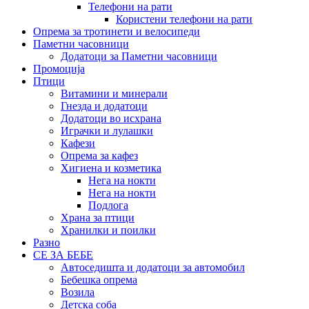
Телефони на рати
Користени телефони на рати
Опрема за тротинети и велосипеди
Паметни часовници
Додатоци за Паметни часовници
Промоција
Птици
Витамини и минерали
Гнезда и додатоци
Додатоци во исхрана
Играчки и лулашки
Кафези
Опрема за кафез
Хигиена и козметика
Нега на нокти
Нега на нокти
Подлога
Храна за птици
Хранилки и поилки
Разно
СЕ ЗА БЕБЕ
Автоседишта и додатоци за автомобил
Бебешка опрема
Возила
Детска соба