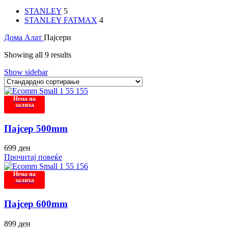
STANLEY
5
STANLEY FATMAX
4
Дома
Алат
Пајсери
Showing all 9 results
Show sidebar
Нема на
залиха
Пајсер 500mm
699
ден
Прочитај повеќе
Нема на
залиха
Пајсер 600mm
899
ден