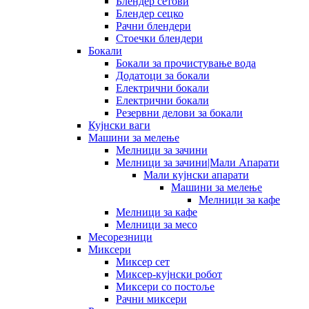
Блендер сетови
Блендер сецко
Рачни блендери
Стоечки блендери
Бокали
Бокали за прочистување вода
Додатоци за бокали
Електрични бокали
Електрични бокали
Резервни делови за бокали
Кујнски ваги
Машини за мелење
Мелници за зачини
Мелници за зачини|Мали Апарати
Мали кујнски апарати
Машини за мелење
Мелници за кафе
Мелници за кафе
Мелници за месо
Месорезници
Миксери
Миксер сет
Миксер-кујнски робот
Миксери со постоље
Рачни миксери