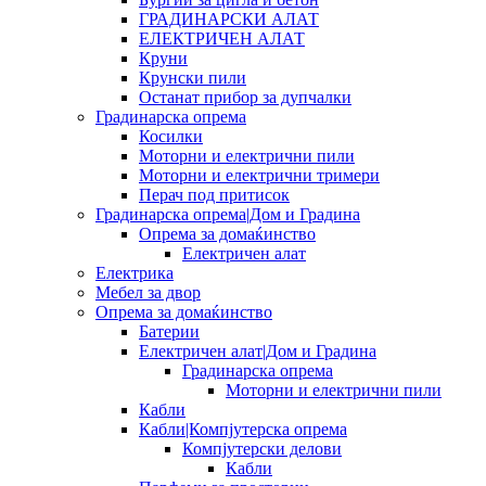
ГРАДИНАРСКИ АЛАТ
ЕЛЕКТРИЧЕН АЛАТ
Круни
Крунски пили
Останат прибор за дупчалки
Градинарска опрема
Косилки
Моторни и електрични пили
Моторни и електрични тримери
Перач под притисок
Градинарска опрема|Дом и Градина
Опрема за домаќинство
Електричен алат
Електрика
Мебел за двор
Опрема за домаќинство
Батерии
Електричен алат|Дом и Градина
Градинарска опрема
Моторни и електрични пили
Кабли
Кабли|Компјутерска опрема
Компјутерски делови
Кабли