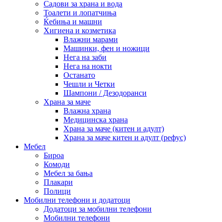
Садови за храна и вода
Тоалети и лопатчиња
Ќебиња и машни
Хигиена и козметика
Влажни марами
Машинки, фен и ножици
Нега на заби
Нега на нокти
Останато
Чешли и Четки
Шампони / Дезодоранси
Храна за маче
Влажна храна
Медицинска храна
Храна за маче (китен и адулт)
Храна за маче китен и адулт (рефус)
Мебел
Бироа
Комоди
Мебел за бања
Плакари
Полици
Мобилни телефони и додатоци
Додатоци за мобилни телефони
Мобилни телефони