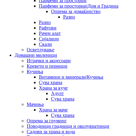
Парфеми за простории
Парфеми за простории|Дом и Градина
Опрема за домаќинство
Разно
Разно
Рафтови
Рачен алат
Сијалици
Скали
Осветлување
Домашни миленици
Играчки и акцесоари
Кревети и перници
Кучиња
Витамини и минерали|Кучиња
Сува храна
Храна за куче
Адулт
Сува храна
Мачиња
Храна за маче
Сува храна
Опрема за груминг
Поводници градници и околувратници
Садови за храна и вода