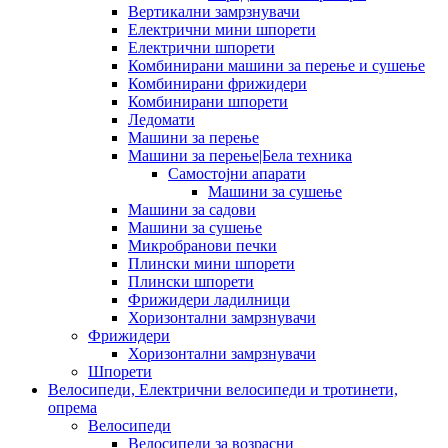
Вертикални замрзнувачи
Електрични мини шпорети
Електрични шпорети
Комбинирани машини за перење и сушење
Комбинирани фрижидери
Комбинирани шпорети
Ледомати
Машини за перење
Машини за перење|Бела техника
Самостојни апарати
Машини за сушење
Машини за садови
Машини за сушење
Микробранови печки
Плински мини шпорети
Плински шпорети
Фрижидери ладилници
Хоризонтални замрзнувачи
Фрижидери
Хоризонтални замрзнувачи
Шпорети
Велосипеди, Електрични велосипеди и тротинети,
опрема
Велосипеди
Велосипеди за возрасни