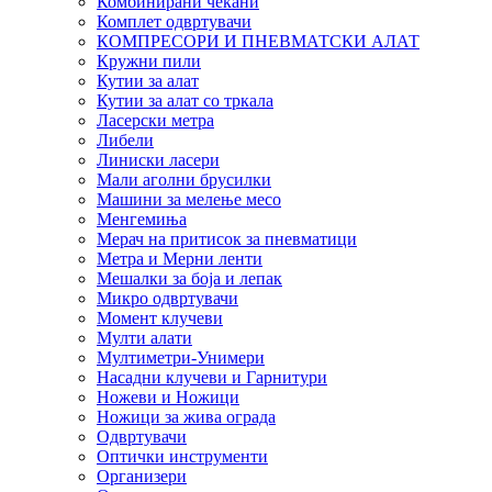
Комбинирани чекани
Комплет одвртувачи
КОМПРЕСОРИ И ПНЕВМАТСКИ АЛАТ
Кружни пили
Кутии за алат
Кутии за алат со тркала
Ласерски метра
Либели
Линиски ласери
Мали аголни брусилки
Машини за мелење месо
Менгемиња
Мерач на притисок за пневматици
Метра и Мерни ленти
Мешалки за боја и лепак
Микро одвртувачи
Момент клучеви
Мулти алати
Мултиметри-Унимери
Насадни клучеви и Гарнитури
Ножеви и Ножици
Ножици за жива ограда
Одвртувачи
Оптички инструменти
Организери