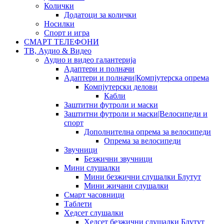
Колички
Додатоци за колички
Носилки
Спорт и игра
СМАРТ ТЕЛЕФОНИ
ТВ, Аудио & Видео
Аудио и видео галантерија
Адаптери и полначи
Адаптери и полначи|Компјутерска опрема
Компјутерски делови
Кабли
Заштитни футроли и маски
Заштитни футроли и маски|Велосипеди и
спорт
Дополнителна опрема за велосипеди
Опрема за велосипеди
Звучници
Безжични звучници
Мини слушалки
Мини безжични слушалки Блутут
Мини жичани слушалки
Смарт часовници
Таблети
Хедсет слушалки
Хедсет безжични слушалки Блутут