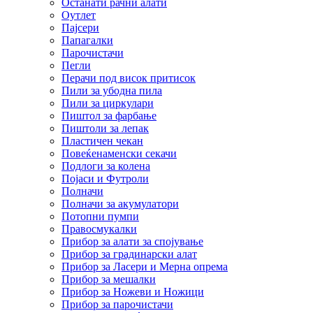
Останати рачни алати
Оутлет
Пајсери
Папагалки
Парочистачи
Пегли
Перачи под висок притисок
Пили за убодна пила
Пили за циркулари
Пиштол за фарбање
Пиштоли за лепак
Пластичен чекан
Повеќенаменски секачи
Подлоги за колена
Појаси и Футроли
Полначи
Полначи за акумулатори
Потопни пумпи
Правосмукалки
Прибор за алати за спојување
Прибор за градинарски алат
Прибор за Ласери и Мерна опрема
Прибор за мешалки
Прибор за Ножеви и Ножици
Прибор за парочистачи