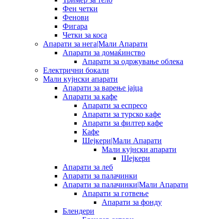
Фен четки
Фенови
Фигара
Четки за коса
Апарати за нега|Мали Апарати
Апарати за домаќинство
Апарати за одржување облека
Електрични бокали
Мали кујнски апарати
Апарати за варење јајца
Апарати за кафе
Апарати за еспресо
Апарати за турско кафе
Апарати за филтер кафе
Кафе
Шејкери|Мали Апарати
Мали кујнски апарати
Шејкери
Апарати за леб
Апарати за палачинки
Апарати за палачинки|Мали Апарати
Апарати за готвење
Апарати за фонду
Блендери