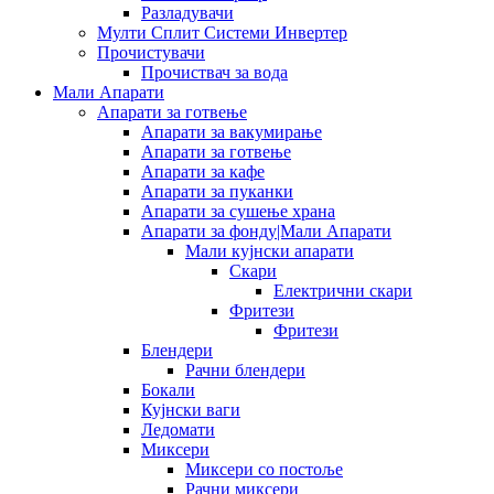
Разладувачи
Мулти Сплит Системи Инвертер
Прочистувачи
Прочиствач за вода
Мали Апарати
Апарати за готвење
Апарати за вакумирање
Апарати за готвење
Апарати за кафе
Апарати за пуканки
Апарати за сушење храна
Апарати за фонду|Мали Апарати
Мали кујнски апарати
Скари
Електрични скари
Фритези
Фритези
Блендери
Рачни блендери
Бокали
Кујнски ваги
Ледомати
Миксери
Миксери со постоље
Рачни миксери