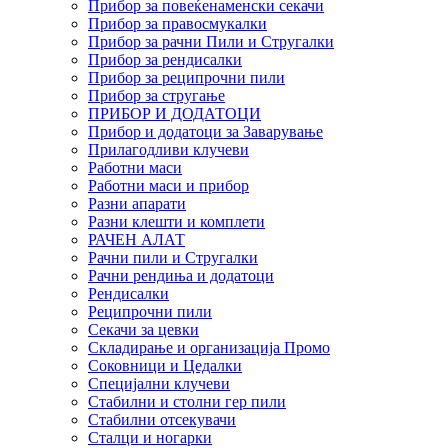
Прибор за повеќенаменски секачи
Прибор за правосмукалки
Прибор за рачни Пили и Стругалки
Прибор за рендисалки
Прибор за реципрочни пили
Прибор за стругање
ПРИБОР И ДОДАТОЦИ
Прибор и додатоци за Заварување
Прилагодливи клучеви
Работни маси
Работни маси и прибор
Разни апарати
Разни клешти и комплети
РАЧЕН АЛАТ
Рачни пили и Стругалки
Рачни рендиња и додатоци
Рендисалки
Реципрочни пили
Секачи за цевки
Складирање и организација Промо
Соковници и Цедалки
Специјални клучеви
Стабилни и столни гер пили
Стабилни отсекувачи
Сталци и ногарки