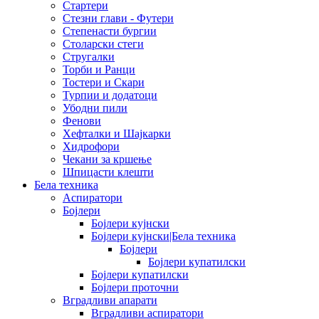
Стартери
Стезни глави - Футери
Степенасти бургии
Столарски стеги
Стругалки
Торби и Ранци
Тостери и Скари
Турпии и додатоци
Убодни пили
Фенови
Хефталки и Шајкарки
Хидрофори
Чекани за кршење
Шпицасти клешти
Бела техника
Аспиратори
Бојлери
Бојлери кујнски
Бојлери кујнски|Бела техника
Бојлери
Бојлери купатилски
Бојлери купатилски
Бојлери проточни
Вградливи апарати
Вградливи аспиратори