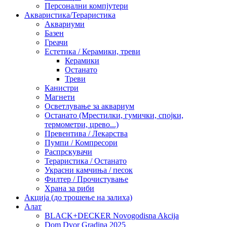
Персонални компјутери
Акваристика/Тераристика
Аквариуми
Базен
Греачи
Естетика / Керамики, треви
Керамики
Останато
Треви
Канистри
Магнети
Осветлување за аквариум
Останато (Мрестилки, гумички, спојки,
термометри, црево...)
Превентива / Лекарства
Пумпи / Компресори
Распрскувачи
Тераристика / Останато
Украсни камчиња / песок
Филтер / Прочистување
Храна за риби
Акција (до трошење на залиха)
Алат
BLACK+DECKER Novogodisna Akcija
Dom Dvor Gradina 2025