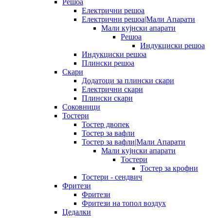
Решоа
Електрични решоа
Електрични решоа|Мали Апарати
Мали кујнски апарати
Решоа
Индукциски решоа
Индукциски решоа
Плински решоа
Скари
Додатоци за плински скари
Електрични скари
Плински скари
Соковници
Тостери
Тостер двопек
Тостер за вафли
Тостер за вафли|Мали Апарати
Мали кујнски апарати
Тостери
Тостер за крофни
Тостери - сендвич
Фритези
Фритези
Фритези на топол воздух
Цедалки